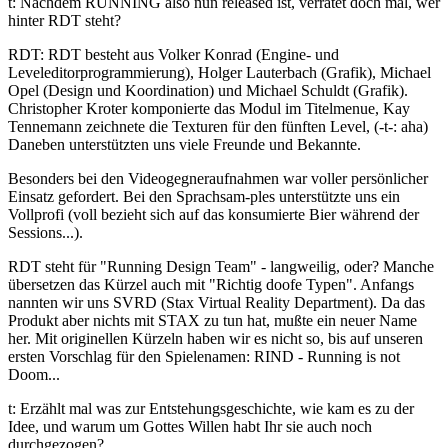
t: Nachdem RUNNING also nun released ist, verratet doch mal, wer
hinter RDT steht?
RDT: RDT besteht aus Volker Konrad (Engine- und
Leveleditorprogrammierung), Holger Lauterbach (Grafik), Michael
Opel (Design und Koordination) und Michael Schuldt (Grafik).
Christopher Kroter komponierte das Modul im Titelmenue, Kay
Tennemann zeichnete die Texturen für den fünften Level, (-t-: aha
)
Daneben unterstützten uns viele Freunde und Bekannte.
Besonders bei den Videogegneraufnahmen war voller persönlicher
Einsatz gefordert. Bei den Sprachsam-ples unterstützte uns ein
Vollprofi (voll bezieht sich auf das konsumierte Bier während der
Sessions...).
RDT steht für "Running Design Team" - langweilig, oder? Manche
übersetzen das Kürzel auch mit "Richtig doofe Typen". Anfangs
nannten wir uns SVRD (Stax Virtual Reality Department). Da das
Produkt aber nichts mit STAX zu tun hat, mußte ein neuer Name
her. Mit originellen Kürzeln haben wir es nicht so, bis auf unseren
ersten Vorschlag für den Spielenamen: RIND - Running is not
Doom...
t: Erzählt mal was zur Entstehungsgeschichte, wie kam es zu der
Idee, und warum um Gottes Willen habt Ihr sie auch noch
durchgezogen?