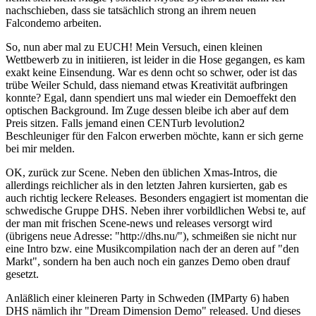
nachschieben, dass sie tatsächlich strong an ihrem neuen
Falcondemo arbeiten.
So, nun aber mal zu EUCH! Mein Versuch, einen kleinen
Wettbewerb zu in initiieren, ist leider in die Hose gegangen, es kam
exakt keine Einsendung. War es denn ocht so schwer, oder ist das
trübe Weiler Schuld, dass niemand etwas Kreativität aufbringen
konnte? Egal, dann spendiert uns mal wieder ein Demoeffekt den
optischen Background. Im Zuge dessen bleibe ich aber auf dem
Preis sitzen. Falls jemand einen CENTurb levolution2
Beschleuniger für den Falcon erwerben möchte, kann er sich gerne
bei mir melden.
OK, zurück zur Scene. Neben den üblichen Xmas-Intros, die
allerdings reichlicher als in den letzten Jahren kursierten, gab es
auch richtig leckere Releases. Besonders engagiert ist momentan die
schwedische Gruppe DHS. Neben ihrer vorbildlichen Websi te, auf
der man mit frischen Scene-news und releases versorgt wird
(übrigens neue Adresse: "http://dhs.nu/"), schmeißen sie nicht nur
eine Intro bzw. eine Musikcompilation nach der an deren auf "den
Markt", sondern ha ben auch noch ein ganzes Demo oben drauf
gesetzt.
Anläßlich einer kleineren Party in Schweden (IMParty 6) haben
DHS nämlich ihr "Dream Dimension Demo" released. Und dieses