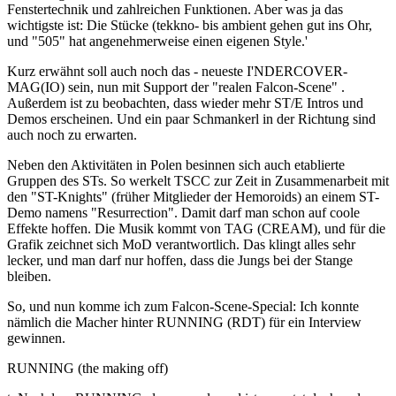
Fenstertechnik und zahlreichen Funktionen. Aber was ja das
wichtigste ist: Die Stücke (tekkno- bis ambient gehen gut ins Ohr,
und "505" hat angenehmerweise einen eigenen Style.'
Kurz erwähnt soll auch noch das - neueste I'NDERCOVER-
MAG(IO) sein, nun mit Support der "realen Falcon-Scene"
.
Außerdem ist zu beobachten, dass wieder mehr ST/E Intros und
Demos erscheinen. Und ein paar Schmankerl in der Richtung sind
auch noch zu erwarten.
Neben den Aktivitäten in Polen besinnen sich auch etablierte
Gruppen des STs. So werkelt TSCC zur Zeit in Zusammenarbeit mit
den "ST-Knights" (früher Mitglieder der Hemoroids) an einem ST-
Demo namens "Resurrection". Damit darf man schon auf coole
Effekte hoffen. Die Musik kommt von TAG (CREAM), und für die
Grafik zeichnet sich MoD verantwortlich. Das klingt alles sehr
lecker, und man darf nur hoffen, dass die Jungs bei der Stange
bleiben.
So, und nun komme ich zum Falcon-Scene-Special: Ich konnte
nämlich die Macher hinter RUNNING (RDT) für ein Interview
gewinnen.
RUNNING (the making off)