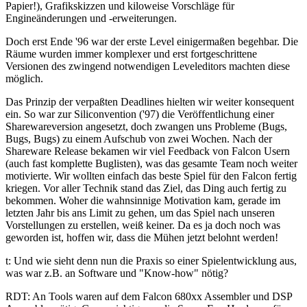
Papier!), Grafikskizzen und kiloweise Vorschläge für
Engineänderungen und -erweiterungen.
Doch erst Ende '96 war der erste Level einigermaßen begehbar. Die
Räume wurden immer komplexer und erst fortgeschrittene
Versionen des zwingend notwendigen Leveleditors machten diese
möglich.
Das Prinzip der verpaßten Deadlines hielten wir weiter konsequent
ein. So war zur Siliconvention ('97) die Veröffentlichung einer
Sharewareversion angesetzt, doch zwangen uns Probleme (Bugs,
Bugs, Bugs) zu einem Aufschub von zwei Wochen. Nach der
Shareware Release bekamen wir viel Feedback von Falcon Usern
(auch fast komplette Buglisten), was das gesamte Team noch weiter
motivierte. Wir wollten einfach das beste Spiel für den Falcon fertig
kriegen. Vor aller Technik stand das Ziel, das Ding auch fertig zu
bekommen. Woher die wahnsinnige Motivation kam, gerade im
letzten Jahr bis ans Limit zu gehen, um das Spiel nach unseren
Vorstellungen zu erstellen, weiß keiner. Da es ja doch noch was
geworden ist, hoffen wir, dass die Mühen jetzt belohnt werden!
t: Und wie sieht denn nun die Praxis so einer Spielentwicklung aus,
was war z.B. an Software und "Know-how" nötig?
RDT: An Tools waren auf dem Falcon 680xx Assembler und DSP