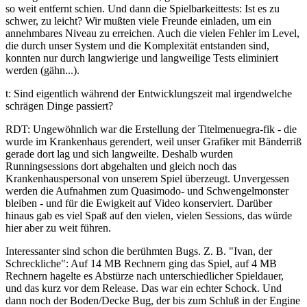
so weit entfernt schien. Und dann die Spielbarkeittests: Ist es zu
schwer, zu leicht? Wir mußten viele Freunde einladen, um ein
annehmbares Niveau zu erreichen. Auch die vielen Fehler im Level,
die durch unser System und die Komplexität entstanden sind,
konnten nur durch langwierige und langweilige Tests eliminiert
werden (gähn...).
t: Sind eigentlich während der Entwicklungszeit mal irgendwelche
schrägen Dinge passiert?
RDT: Ungewöhnlich war die Erstellung der Titelmenuegra-fik - die
wurde im Krankenhaus gerendert, weil unser Grafiker mit Bänderriß
gerade dort lag und sich langweilte. Deshalb wurden
Runningsessions dort abgehalten und gleich noch das
Krankenhauspersonal von unserem Spiel überzeugt. Unvergessen
werden die Aufnahmen zum Quasimodo- und Schwengelmonster
bleiben - und für die Ewigkeit auf Video konserviert. Darüber
hinaus gab es viel Spaß auf den vielen, vielen Sessions, das würde
hier aber zu weit führen.
Interessanter sind schon die berühmten Bugs. Z. B. "Ivan, der
Schreckliche": Auf 14 MB Rechnern ging das Spiel, auf 4 MB
Rechnern hagelte es Abstürze nach unterschiedlicher Spieldauer,
und das kurz vor dem Release. Das war ein echter Schock. Und
dann noch der Boden/Decke Bug, der bis zum Schluß in der Engine