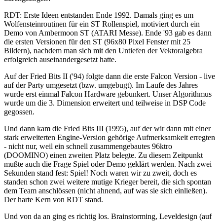
RDT: Erste Ideen entstanden Ende 1992. Damals ging es um
Wolfensteinroutinen für ein ST Rollenspiel, motiviert durch ein
Demo von Ambermoon ST (ATARI Messe). Ende '93 gab es dann
die ersten Versionen für den ST (96x80 Pixel Fenster mit 25
Bildern), nachdem man sich mit den Untiefen der Vektoralgebra
erfolgreich auseinandergesetzt hatte.
Auf der Fried Bits II ('94) folgte dann die erste Falcon Version - live
auf der Party umgesetzt (bzw. umgebugt). Im Laufe des Jahres
wurde erst einmal Falcon Hardware gebunkert. Unser Algorithmus
wurde um die 3. Dimension erweitert und teilweise in DSP Code
gegossen.
Und dann kam die Fried Bits III (1995), auf der wir dann mit einer
stark erweiterten Engine-Version gehörige Aufmerksamkeit erregten
- nicht nur, weil ein schnell zusammengebautes 96ktro
(DOOMINO) einen zweiten Platz belegte. Zu diesem Zeitpunkt
mußte auch die Frage Spiel oder Demo geklärt werden. Nach zwei
Sekunden stand fest: Spiel! Noch waren wir zu zweit, doch es
standen schon zwei weitere mutige Krieger bereit, die sich spontan
dem Team anschlössen (nicht ahnend, auf was sie sich einließen).
Der harte Kern von RDT stand.
Und von da an ging es richtig los. Brainstorming, Leveldesign (auf