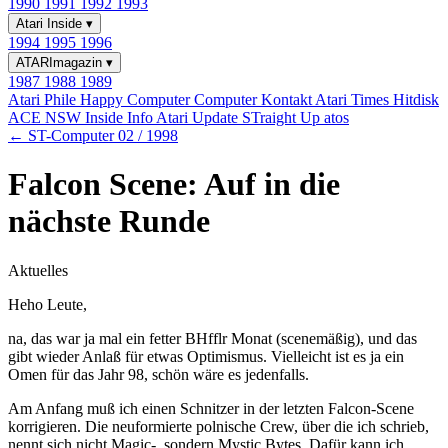
1990
1991
1992
1993
Atari Inside
▾
1994
1995
1996
ATARImagazin
▾
1987
1988
1989
Atari Phile
Happy Computer
Computer Kontakt
Atari Times
Hitdisk
ACE NSW Inside Info
Atari Update
STraight Up
atos
← ST-Computer 02 / 1998
Falcon Scene: Auf in die
nächste Runde
Aktuelles
Heho Leute,
na, das war ja mal ein fetter BHfflr Monat (scenemäßig), und das
gibt wieder Anlaß für etwas Optimismus. Vielleicht ist es ja ein
Omen für das Jahr 98, schön wäre es jedenfalls.
Am Anfang muß ich einen Schnitzer in der letzten Falcon-Scene
korrigieren. Die neuformierte polnische Crew, über die ich schrieb,
nennt sich nicht Magic-, sondern Mystic Bytes. Dafür kann ich