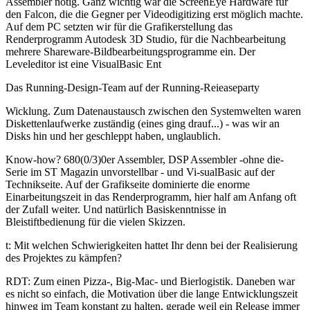
Assembler nötig. Ganz wichtig war die ScreenEye Hardware für
den Falcon, die die Gegner per Videodigitizing erst möglich machte.
Auf dem PC setzten wir für die Grafikerstellung das
Renderprogramm Autodesk 3D Studio, für die Nachbearbeitung
mehrere Shareware-Bildbearbeitungsprogramme ein. Der
Leveleditor ist eine VisualBasic Ent
Das Running-Design-Team auf der Running-Reieaseparty
Wicklung. Zum Datenaustausch zwischen den Systemwelten waren
Diskettenlaufwerke zuständig (eines ging drauf...) - was wir an
Disks hin und her geschleppt haben, unglaublich.
Know-how? 680(0/3)0er Assembler, DSP Assembler -ohne die-
Serie im ST Magazin unvorstellbar - und Vi-sualBasic auf der
Technikseite. Auf der Grafikseite dominierte die enorme
Einarbeitungszeit in das Renderprogramm, hier half am Anfang oft
der Zufall weiter. Und natürlich Basiskenntnisse in
Bleistiftbedienung für die vielen Skizzen.
t: Mit welchen Schwierigkeiten hattet Ihr denn bei der Realisierung
des Projektes zu kämpfen?
RDT: Zum einen Pizza-, Big-Mac- und Bierlogistik. Daneben war
es nicht so einfach, die Motivation über die lange Entwicklungszeit
hinweg im Team konstant zu halten, gerade weil ein Release immer