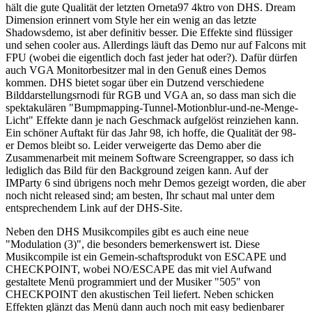
hält die gute Qualität der letzten Orneta97 4ktro von DHS. Dream
Dimension erinnert vom Style her ein wenig an das letzte
Shadowsdemo, ist aber definitiv besser. Die Effekte sind flüssiger
und sehen cooler aus. Allerdings läuft das Demo nur auf Falcons mit
FPU (wobei die eigentlich doch fast jeder hat oder?). Dafür dürfen
auch VGA Monitorbesitzer mal in den Genuß eines Demos
kommen. DHS bietet sogar über ein Dutzend verschiedene
Bilddarstellungsrnodi für RGB und VGA an, so dass man sich die
spektakulären "Bumpmapping-Tunnel-Motionblur-und-ne-Menge-
Licht" Effekte dann je nach Geschmack aufgelöst reinziehen kann.
Ein schöner Auftakt für das Jahr 98, ich hoffe, die Qualität der 98-
er Demos bleibt so. Leider verweigerte das Demo aber die
Zusammenarbeit mit meinem Software Screengrapper, so dass ich
lediglich das Bild für den Background zeigen kann. Auf der
IMParty 6 sind übrigens noch mehr Demos gezeigt worden, die aber
noch nicht released sind; am besten, Ihr schaut mal unter dem
entsprechendem Link auf der DHS-Site.
Neben den DHS Musikcompiles gibt es auch eine neue
"Modulation (3)", die besonders bemerkenswert ist. Diese
Musikcompile ist ein Gemein-schaftsprodukt von ESCAPE und
CHECKPOINT, wobei NO/ESCAPE das mit viel Aufwand
gestaltete Menü programmiert und der Musiker "505" von
CHECKPOINT den akustischen Teil liefert. Neben schicken
Effekten glänzt das Menü dann auch noch mit easy bedienbarer