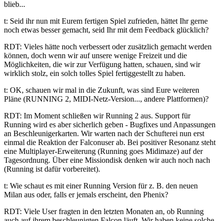
blieb...
t: Seid ihr nun mit Eurem fertigen Spiel zufrieden, hättet Ihr gerne
noch etwas besser gemacht, seid Ihr mit dem Feedback glücklich?
RDT: Vieles hätte noch verbessert oder zusätzlich gemacht werden
können, doch wenn wir auf unsere wenige Freizeit und die
Möglichkeiten, die wir zur Verfügung hatten, schauen, sind wir
wirklich stolz, ein solch tolles Spiel fertiggestellt zu haben.
t: OK, schauen wir mal in die Zukunft, was sind Eure weiteren
Pläne (RUNNING 2, MIDI-Netz-Version..., andere Plattformen)?
RDT: Im Moment schließen wir Running 2 aus. Support für
Running wird es aber sicherlich geben - Bugfixes und Anpassungen
an Beschleunigerkarten. Wir warten nach der Schufterei nun erst
einmal die Reaktion der Falconuser ab. Bei positiver Resonanz steht
eine Multiplayer-Erweiterung (Running goes Midimaze) auf der
Tagesordnung. Über eine Missiondisk denken wir auch noch nach
(Running ist dafür vorbereitet).
t: Wie schaut es mit einer Running Version für z. B. den neuen
Milan aus oder, falls er jemals erscheint, den Phenix?
RDT: Viele User fragten in den letzten Monaten an, ob Running
auch auf ihrem beschleunigten Falcon läuft. Wir haben keine solche