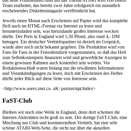
das neue Printmedium rund um das Thema ATARI wird von einem
Team erarbeitet, das bereits zwei Jahre erfolgreich ein monatlich
erscheinendes Diskettenmagazin veröffentlicht hat.
Jeweils einen Monat nach Erscheinen auf Papier wird das komplette
Heft auch im HTML-Format via Internet zu lesen und
herunterzuladen sein, was hierzulande großes Interesse wecken
dürfte. Der Preis in England wird 1,50 Pfund, also rund 4,- DM
betragen. Ein deutscher Vertriebspartner ist derzeit im Gespräch,
wurde aber noch nicht bekannt gegeben. Die Produktion wird von
Fans für Fans in der Feierabendzeit vorgenommen, so daß das Heft
zum Selbstkostenpreis finanziert wird und gewerbliche Anzeigen in
einem gewissen Rahmen auch kostenfrei sein werden. Vor
Redaktionsschluß waren bislang nur die erwähnten Informationen
und Vorankündigungen zu lesen, doch mit Erscheinen des Heftes
dürfte jeder Blick auf diese Seite von Interesse sein.
<http://www.users.znet.co. uK/ paxton/stp(/lndex>
FaST-Club
Bleiben wir noch eine Weile in England, denn dort scheinen die
Internet-Aktivitäten recht groß zu sein. Der dortige FaST-Club, eine
Mischung aus Club und kommerziellem Vertrieb, hat eine sehr
schöne ATARI-Web-Seite, die nicht nur über die aktuellen