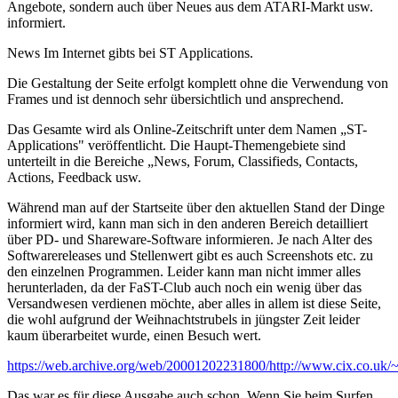
Angebote, sondern auch über Neues aus dem ATARI-Markt usw.
informiert.
News Im Internet gibts bei ST Applications.
Die Gestaltung der Seite erfolgt komplett ohne die Verwendung von
Frames und ist dennoch sehr übersichtlich und ansprechend.
Das Gesamte wird als Online-Zeitschrift unter dem Namen „ST-
Applications" veröffentlicht. Die Haupt-Themengebiete sind
unterteilt in die Bereiche „News, Forum, Classifieds, Contacts,
Actions, Feedback usw.
Während man auf der Startseite über den aktuellen Stand der Dinge
informiert wird, kann man sich in den anderen Bereich detailliert
über PD- und Shareware-Software informieren. Je nach Alter des
Softwarereleases und Stellenwert gibt es auch Screenshots etc. zu
den einzelnen Programmen. Leider kann man nicht immer alles
herunterladen, da der FaST-Club auch noch ein wenig über das
Versandwesen verdienen möchte, aber alles in allem ist diese Seite,
die wohl aufgrund der Weihnachtstrubels in jüngster Zeit leider
kaum überarbeitet wurde, einen Besuch wert.
https://web.archive.org/web/20001202231800/http://www.cix.co.uk/~
Das war es für diese Ausgabe auch schon. Wenn Sie beim Surfen