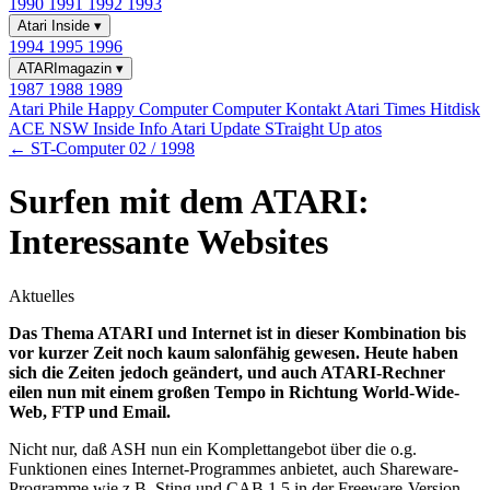
1990
1991
1992
1993
Atari Inside
▾
1994
1995
1996
ATARImagazin
▾
1987
1988
1989
Atari Phile
Happy Computer
Computer Kontakt
Atari Times
Hitdisk
ACE NSW Inside Info
Atari Update
STraight Up
atos
← ST-Computer 02 / 1998
Surfen mit dem ATARI:
Interessante Websites
Aktuelles
Das Thema ATARI und Internet ist in dieser Kombination bis
vor kurzer Zeit noch kaum salonfähig gewesen. Heute haben
sich die Zeiten jedoch geändert, und auch ATARI-Rechner
eilen nun mit einem großen Tempo in Richtung World-Wide-
Web, FTP und Email.
Nicht nur, daß ASH nun ein Komplettangebot über die o.g.
Funktionen eines Internet-Programmes anbietet, auch Shareware-
Programme wie z.B. Sting und CAB 1.5 in der Freeware-Version