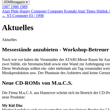
ATARImagazin
▾
1987
1988
1989
Atari Phile
Happy Computer
Computer Kontakt
Atari Times
Hitdisk
← ST-Computer 03 / 1998
Aktuelles
Aktuelles
Messestände anzubieten - Workshop-Betreuer
Nach wie vor haben die Veranstalter der ATARI-Messe Raum für Ausste
zwei Stühle, ein Stromanschluß sowie eine Wand zur Anbringung von 
Diese Workshops sollten ein- oder mehrmals am Tag veranstaltet we
Musikproduktion usw. Der Phantasie des Anbieters sind keine Grenzen 
Neue CD-ROMs von M.u.C.S.
Die Firma M.u.C.S. aus Hannover scheint sich im Bereich der CD-P
neue Produkte:
My Kid Disc
Hierbei handelt es sich gewissermaßen um den kleinen Bruder der "A