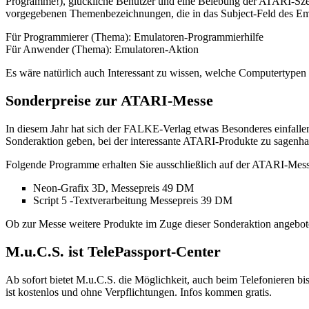
Programme!), glückliche Benutzer und eine Belebung der ATARI-Szene. 
vorgegebenen Themenbezeichnungen, die in das Subject-Feld des Em
Für Programmierer (Thema): Emulatoren-Programmierhilfe
Für Anwender (Thema): Emulatoren-Aktion
Es wäre natürlich auch Interessant zu wissen, welche Computertypen
Sonderpreise zur ATARI-Messe
In diesem Jahr hat sich der FALKE-Verlag etwas Besonderes einfallen
Sonderaktion geben, bei der interessante ATARI-Produkte zu sagenhaf
Folgende Programme erhalten Sie ausschließlich auf der ATARI-Mess
Neon-Grafix 3D, Messepreis 49 DM
Script 5 -Textverarbeitung Messepreis 39 DM
Ob zur Messe weitere Produkte im Zuge dieser Sonderaktion angebote
M.u.C.S. ist TelePassport-Center
Ab sofort bietet M.u.C.S. die Möglichkeit, auch beim Telefonieren b
ist kostenlos und ohne Verpflichtungen. Infos kommen gratis.