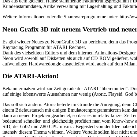
Das aus dem gleichen Hause stammende Fakturierungsprogramm FIRST_M
Kundenstammdaten, Artikelverwaltung mit Lagerhaltung und Fakturi
Weitere Informationen oder die Sharewareprogramme unter: http://
Neon-Grafix 3D mit neuem Vertrieb und neue
Es gibt wieder Neues zu NeonGrafix 3D zu berichten, denn das Pro
Raytracing-Programm für ATARI-Rechner.
Dank des vielseitigen Editors und dem internen Animations-Designer 
Neon wird sowohl auf Disketten als auch auf CD-ROM geliefert, wobei
aufwendigen Hardwaredongle ausgeliefert wird, auch auf dem Milan, 
Die ATARI-Aktion!
Bekanntermaßen wird zur Zeit gerade der ATARI "überemuliert". D
auf einige lobenswerte Ausnahmen nur wenig (Atoric, Flaysid, God 
Das soll sich ändern. Atoric lieferte im Grunde die Anregung, denn C
einem Briefaustausch mit einigen Emulatorenprogrammierern kam da
dann an neuen Projekten gearbeitet, so dass es in relativ kurzer Ze
bedeutend schneller. und gleichzeitig profitiert man vom Know-how 
SID, der 6502 und Z80 CPU u.v.m. . Begeistert von der Idee habe ich
intensiv diesem Thema widmen. Weitere Vorteile sollen hier nicht 