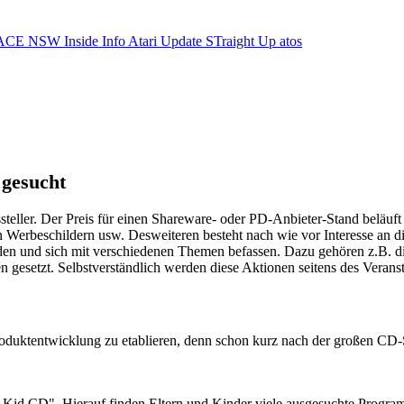
ACE NSW Inside Info
Atari Update
STraight Up
atos
 gesucht
ller. Der Preis für einen Shareware- oder PD-Anbieter-Stand beläuft s
Werbeschildern usw. Desweiteren besteht nach wie vor Interesse an di
rden und sich mit verschiedenen Themen befassen. Dazu gehören z.B.
gesetzt. Selbstverständlich werden diese Aktionen seitens des Veransta
roduktentwicklung zu etablieren, denn schon kurz nach der großen 
 Kid CD". Hierauf finden Eltern und Kinder viele ausgesuchte Progra