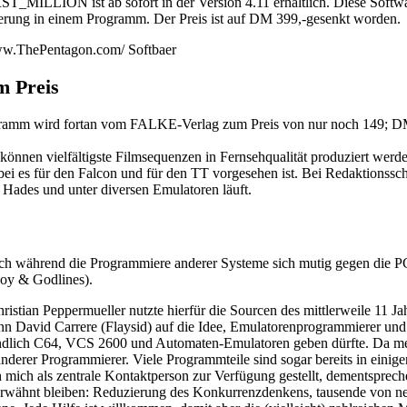
ILLION ist ab sofort in der Version 4.11 erhältlich. Diese Software
erung in einem Programm. Der Preis ist auf DM 399,-gesenkt worden.
www.ThePentagon.com/ Softbaer
m Preis
gramm wird fortan vom FALKE-Verlag zum Preis von nur noch 149; DM 
können vielfältigste Filmsequenzen in Fernsehqualität produziert werd
 es für den Falcon und für den TT vorgesehen ist. Bei Redaktionsschlu
Hades und unter diversen Emulatoren läuft.
och während die Programmiere anderer Systeme sich mutig gegen die
boy & Godlines).
hristian Peppermueller nutzte hierfür die Sourcen des mittlerweile 11 
nn David Carrere (Flaysid) auf die Idee, Emulatorenprogrammierer un
it endlich C64, VCS 2600 und Automaten-Emulatoren geben dürfte. Da me
anderer Programmierer. Viele Programmteile sind sogar bereits in eini
 mich als zentrale Kontaktperson zur Verfügung gestellt, dementsprec
unerwähnt bleiben: Reduzierung des Konkurrenzdenkens, tausende von