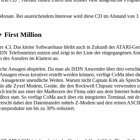
onate. Bei ausreichendem Interesse wird diese CD im Abstand von 3 Mo
First Million
der 4.3. Das kleine Softwarehaus bleibt auch in Zukunft der ATARI-G
SDN Telefonnetzes nutzen und zeigt in der Liste der eingegangenen Anr
 des Anrufers im Klartext an.
he Ansagen abspielen. Da man als ISDN Anwender über drei verschi
Ansagen etwas kreativer erstellt werden können, verfügt CoMa über 
e Ansagetexte unendliche Weiten. Warum nicht Captain Kirk als Sprec
 für alle Zyxel Modem, Geräte, die den Rockwell Chipsatz verwenden 
h leicht aus einer der Mailboxen der Firma oder aus dem Internet holen
lbox statt. So verfügt CoMa auch über ein integriertes Terminal, mi
errscht dabei den Datentransfer mittels Z-Modem und den reinen ASC
areprodukte um bis zu 30% reduziert.