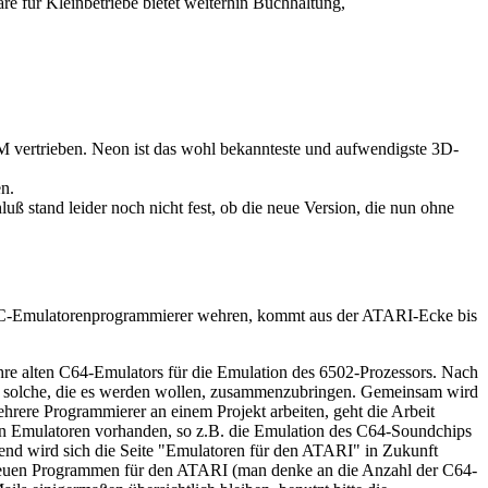
 für Kleinbetriebe bietet weiterhin Buchhaltung,
vertrieben. Neon ist das wohl bekannteste und aufwendigste 3D-
en.
ß stand leider noch nicht fest, ob die neue Version, die nun ohne
 PC-Emulatorenprogrammierer wehren, kommt aus der ATARI-Ecke bis
Jahre alten C64-Emulators für die Emulation des 6502-Prozessors. Nach
d solche, die es werden wollen, zusammenzubringen. Gemeinsam wird
hrere Programmierer an einem Projekt arbeiten, geht die Arbeit
gen Emulatoren vorhanden, so z.B. die Emulation des C64-Soundchips
hend wird sich die Seite "Emulatoren für den ATARI" in Zukunft
 neuen Programmen für den ATARI (man denke an die Anzahl der C64-