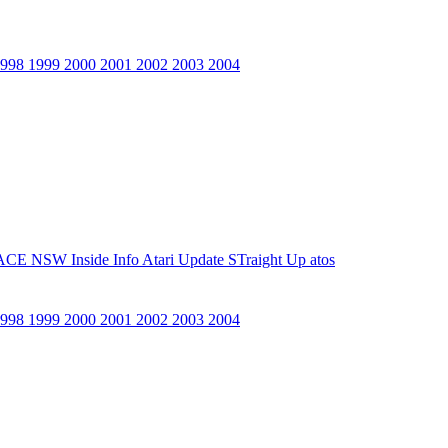
1998
1999
2000
2001
2002
2003
2004
ACE NSW Inside Info
Atari Update
STraight Up
atos
1998
1999
2000
2001
2002
2003
2004