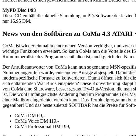
MyPD Disc 1/98
Diese CD enthält die aktuelle Sammlung an PD-Software der letzten M
nur 16,95 DM.
News von den Softbären zu CoMa 4.3 ATARI + 
CoMa ist wieder einmal in einer neuen Version verfügbar, und zwar 
wichtige Funktionen erweitert. So kann CoMa nun die Vorteile des I
Rufnummernliste des Programms enthalten ist, auch gleich den Namen
Der Anrufbeantworter von CoMa kann nun sogenannte MSN-spezifisc
Nummer angerufen wurde, eine andere Ansage abgespielt. Damit die 
modemspezifische Formate zu konvertieren. Damit öffnen sich für di
sich enttarnenden War Birds einspielen? Diese Konvertierung klappt
von CoMa eine Shareware, besser gesagt Try-Out-Version, die man sic
ist. Die wohl umfangreichste Änderung fand im Programmteil der Mai
einer Mailbox eingerichtet werden kann. Das Terminalprogramm beh
gegenüber! Und das beste zuletzt! SOFTBÄR hat die Preise für Softw
CoMa DM 69,-
CoMa Voice DM 119,-
CoMa Professional DM 199;