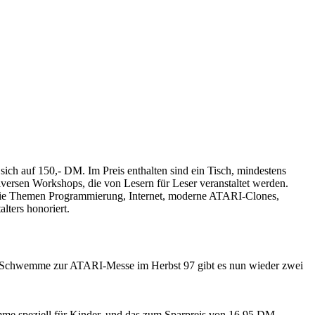
ich auf 150,- DM. Im Preis enthalten sind ein Tisch, mindestens
versen Workshops, die von Lesern für Leser veranstaltet werden.
 die Themen Programmierung, Internet, moderne ATARI-Clones,
lters honoriert.
CD-Schwemme zur ATARI-Messe im Herbst 97 gibt es nun wieder zwei
mme speziell für Kinder, und das zum Sparpreis von 16,95 DM.