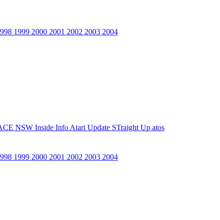
1998
1999
2000
2001
2002
2003
2004
ACE NSW Inside Info
Atari Update
STraight Up
atos
1998
1999
2000
2001
2002
2003
2004