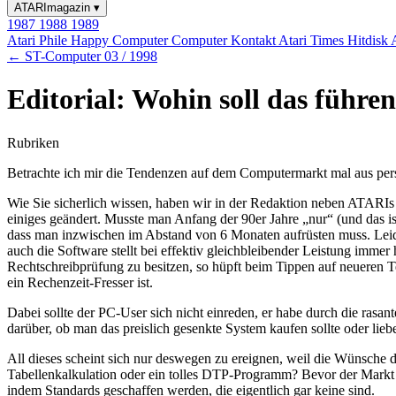
ATARImagazin
▾
1987
1988
1989
Atari Phile
Happy Computer
Computer Kontakt
Atari Times
Hitdisk
← ST-Computer 03 / 1998
Editorial: Wohin soll das führe
Rubriken
Betrachte ich mir die Tendenzen auf dem Computermarkt mal aus persö
Wie Sie sicherlich wissen, haben wir in der Redaktion neben ATARIs a
einiges geändert. Musste man Anfang der 90er Jahre „nur“ (und das is
dass man inzwischen im Abstand von 6 Monaten aufrüsten muss. Leider
auch die Software stellt bei effektiv gleichbleibender Leistung imm
Rechtschreibprüfung zu besitzen, so hüpft beim Tippen auf neueren 
ein Rechenzeit-Fresser ist.
Dabei sollte der PC-User sich nicht einreden, er habe durch die rasa
darüber, ob man das preislich gesenkte System kaufen sollte oder lie
All dieses scheint sich nur deswegen zu ereignen, weil die Wünsche 
Tabellenkalkulation oder ein tolles DTP-Programm? Bevor der Markt a
indem Standards geschaffen werden, die eigentlich gar keine sind.