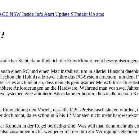
ACE NSW Inside Info
Atari Update
STraight Up
atos
n?
nlicher Sicht, dann finde ich die Entwicklung recht besorgniserregen
uch einen PC und einen Mac installiert, um in allerlei Hinsicht datenk
t schon ein Hohn!) alle zwei Jahre das PC-System erneuern, um dem Fort
 ist es auch nicht so, dass man als genügsamer Mensch für sich selbst
er höhere Anforderungen an die Hardware. Während man vor zwei Jahren 
Textsystemen eine animierte Büroklammer herum, die zu allem einen Ko
nte Entwicklung den Vorteil, dass die CPU-Preise rasch sinken würden, 
ber doch nicht, da es schon in 6 bis 12 Monaten nicht mehr hardwarekom
der Kunden in der Regel befriedigt sind. Was will man denn mehr als e
lso zusammenbricht, weil jeder mit der ihm zur Verfügung stehenden So