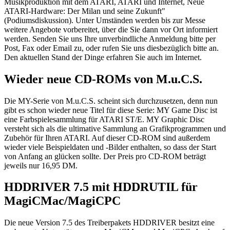
Musikproduktion mit dem ATARI, ATARI und Internet, Neue
ATARI-Hardware: Der Milan und seine Zukunft"
(Podiumsdiskussion). Unter Umständen werden bis zur Messe
weitere Angebote vorbereitet, über die Sie dann vor Ort informiert
werden. Senden Sie uns Ihre unverbindliche Anmeldung bitte per
Post, Fax oder Email zu, oder rufen Sie uns diesbezüglich bitte an.
Den aktuellen Stand der Dinge erfahren Sie auch im Internet.
Wieder neue CD-ROMs von M.u.C.S.
Die MY-Serie von M.u.C.S. scheint sich durchzusetzen, denn nun
gibt es schon wieder neue Titel für diese Serie: MY Game Disc ist
eine Farbspielesammlung für ATARI ST/E. MY Graphic Disc
versteht sich als die ultimative Sammlung an Grafikprogrammen und
Zubehör für Ihren ATARI. Auf dieser CD-ROM sind außerdem
wieder viele Beispieldaten und -Bilder enthalten, so dass der Start
von Anfang an glücken sollte. Der Preis pro CD-ROM beträgt
jeweils nur 16,95 DM.
HDDRIVER 7.5 mit HDDRUTIL für
MagiCMac/MagiCPC
Die neue Version 7.5 des Treiberpakets HDDRIVER besitzt eine