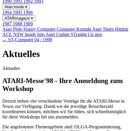
1990
1991
1992
1993
Atari Inside
▾
1994
1995
1996
ATARImagazin
▾
1987
1988
1989
Atari Phile
Happy Computer
Computer Kontakt
Atari Times
Hitdisk
ACE NSW Inside Info
Atari Update
STraight Up
atos
← ST-Computer 04 / 1998
Aktuelles
Aktuelles
ATARI-Messe'98 - Ihre Anmeldung zum
Workshop
Derzeit stehen vier verschiedene Vorträge für die ATARI-Messe in
Neuss zur Verfügung. Damit wir die jeweilige Besucherzahl
koordinieren können, möchten wir Sie bitten, sich schnellstmöglich
für diese Workshops bei uns anzumelden.
Die angebotenen Themengebiete sind: OLGA-Programmierung,