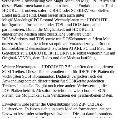
verbesserte Unterstützung von MagiCMac und MagiCPC. Auch auf
diesen Plattformen kann man nun nahezu alle Funktionen des Tools
HDDRUTIL nutzen, sofern CBHD oder SCSIDRV von Steffen
Engel installiert sind. Dann lassen sich auch unter
MagiCMac/MagiCPC Festund Wechselplatten mit HDDRUTIL
konfigurieren, formatieren oder TOS- und DOS-kompatibel
partitionieren. Durch die Möglichkeit, mit HDDRUTIL
eingerichtete Medien ohne zusätzliche Software unter
DOS/Windows und TOS sowie mit DOSMountern auf dem Mac
nutzen zu können, bestehen so optimale Voraussetzungen für den
komfortablen Datenaustausch zwischen ATARI, PC und Mac. Im
Gegensatz zu HDDRUTIL ist HDDRIVER selbst weiterhin nur auf
Original-ATARIs, dem Hades und der Medusa lauffähig.
Weitere Neuerungen in HDDRIVER 7.5 betreffen den integrierten
SCSI-Treiber. Dieser Treiber emuliert nun für IDE/EIDE-Platten die
wichtigsten SCSI-Kommandos. Dadurch vergrößert sich der
Anwendungsbereich dieser primär für SCSIGeräte gedachten
Treiberschnittstelle. Es gibt noch eine andere Verbesserung, die
IDE-Platten betrifft: Ab sofort besteht hier, wie schon bei SCSI-
Platten, die Möglichkeit zum Verifizieren der geschriebenen Daten.
Erweitert wurde ferner die Unterstützung von ZIP- und JAZ-
Laufwerken. Es lassen sich nun auch Medien formatieren, die per
Passwort lese- oder schreibgeschützt sind. Dies ist dann besonders