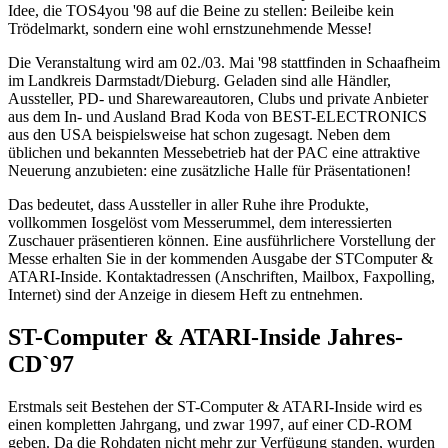
Idee, die TOS4you '98 auf die Beine zu stellen: Beileibe kein
Trödelmarkt, sondern eine wohl ernstzunehmende Messe!
Die Veranstaltung wird am 02./03. Mai '98 stattfinden in Schaafheim
im Landkreis Darmstadt/Dieburg. Geladen sind alle Händler,
Aussteller, PD- und Sharewareautoren, Clubs und private Anbieter
aus dem In- und Ausland Brad Koda von BEST-ELECTRONICS
aus den USA beispielsweise hat schon zugesagt. Neben dem
üblichen und bekannten Messebetrieb hat der PAC eine attraktive
Neuerung anzubieten: eine zusätzliche Halle für Präsentationen!
Das bedeutet, dass Aussteller in aller Ruhe ihre Produkte,
vollkommen Iosgelöst vom Messerummel, dem interessierten
Zuschauer präsentieren können. Eine ausführlichere Vorstellung der
Messe erhalten Sie in der kommenden Ausgabe der STComputer &
ATARI-Inside. Kontaktadressen (Anschriften, Mailbox, Faxpolling,
Internet) sind der Anzeige in diesem Heft zu entnehmen.
ST-Computer & ATARI-Inside Jahres-
CD`97
Erstmals seit Bestehen der ST-Computer & ATARI-Inside wird es
einen kompletten Jahrgang, und zwar 1997, auf einer CD-ROM
geben. Da die Rohdaten nicht mehr zur Verfügung standen, wurden