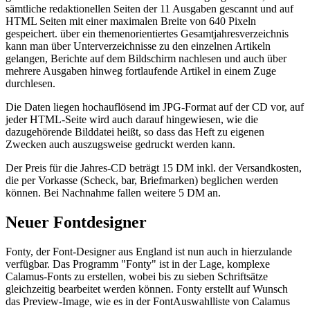
sämtliche redaktionellen Seiten der 11 Ausgaben gescannt und auf
HTML Seiten mit einer maximalen Breite von 640 Pixeln
gespeichert. über ein themenorientiertes Gesamtjahresverzeichnis
kann man über Unterverzeichnisse zu den einzelnen Artikeln
gelangen, Berichte auf dem Bildschirm nachlesen und auch über
mehrere Ausgaben hinweg fortlaufende Artikel in einem Zuge
durchlesen.
Die Daten liegen hochauflösend im JPG-Format auf der CD vor, auf
jeder HTML-Seite wird auch darauf hingewiesen, wie die
dazugehörende Bilddatei heißt, so dass das Heft zu eigenen
Zwecken auch auszugsweise gedruckt werden kann.
Der Preis für die Jahres-CD beträgt 15 DM inkl. der Versandkosten,
die per Vorkasse (Scheck, bar, Briefmarken) beglichen werden
können. Bei Nachnahme fallen weitere 5 DM an.
Neuer Fontdesigner
Fonty, der Font-Designer aus England ist nun auch in hierzulande
verfügbar. Das Programm "Fonty" ist in der Lage, komplexe
Calamus-Fonts zu erstellen, wobei bis zu sieben Schriftsätze
gleichzeitig bearbeitet werden können. Fonty erstellt auf Wunsch
das Preview-Image, wie es in der FontAuswahlliste von Calamus