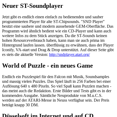
Neuer ST-Soundplayer
Jetzt gibt es endlich einen einfach zu bedienenden und sauber
programmierten Player für alte ST-Chipsounds. "SND Player"
besitzt eine saubere und modern aussehende GEM-Oberfläche. Das
Programm wird ähnlich bedient wie ein CD-Player und kann auch
weitere Infos zu dem Stück anzeigen. Da die ST-Sounds keinen
hohen Resourceverbrauch haben, kann man sie auch prima im
Hintergrund laufen lassen. überflüssig zu erwähnen, dass der Player
Iconify, VA-start und Drag & Drop unterstützt. Auf dieser Seite gibt
es stets die aktuelle Version:
http://sndplayer.atari.org/
World of Puzzle - ein neues Game
Endlich ein Puzzlespiel für den Falcon mit Musik, Soundsamples
und massig vielen Puzzles. Das Spiel läuft in 256 Farben bei einer
Auflösung 640 x 480 Pixeln. So viel Spaß kann Puzzlen machen -
das meint auch die Redaktion. Erste Bilder und Tests gibt es in der
kommenden Ausgabe. Sämtliche Neuprodukte von M.u.C.S.
werden auf der ATARI-Messe in Neuss verfügbar sein. Der Preis
beträgt knapp 30 DM.
Düsselsoft im Internet und auf CD