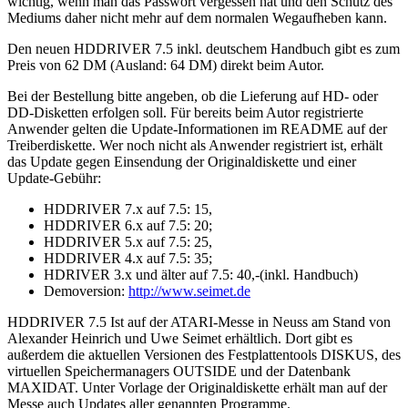
wichtig, wenn man das Passwort vergessen hat und den Schutz des
Mediums daher nicht mehr auf dem normalen Wegaufheben kann.
Den neuen HDDRIVER 7.5 inkl. deutschem Handbuch gibt es zum
Preis von 62 DM (Ausland: 64 DM) direkt beim Autor.
Bei der Bestellung bitte angeben, ob die Lieferung auf HD- oder
DD-Disketten erfolgen soll. Für bereits beim Autor registrierte
Anwender gelten die Update-Informationen im README auf der
Treiberdiskette. Wer noch nicht als Anwender registriert ist, erhält
das Update gegen Einsendung der Originaldiskette und einer
Update-Gebühr:
HDDRIVER 7.x auf 7.5: 15,
HDDRIVER 6.x auf 7.5: 20;
HDDRIVER 5.x auf 7.5: 25,
HDDRIVER 4.x auf 7.5: 35;
HDRIVER 3.x und älter auf 7.5: 40,-(inkl. Handbuch)
Demoversion:
http://www.seimet.de
HDDRIVER 7.5 Ist auf der ATARI-Messe in Neuss am Stand von
Alexander Heinrich und Uwe Seimet erhältlich. Dort gibt es
außerdem die aktuellen Versionen des Festplattentools DISKUS, des
virtuellen Speichermanagers OUTSIDE und der Datenbank
MAXIDAT. Unter Vorlage der Originaldiskette erhält man auf der
Messe auch Updates aller genannten Programme.