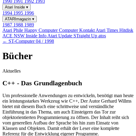
1990
1991
1992
1993
Atari Inside
▾
1994
1995
1996
ATARImagazin
▾
1987
1988
1989
Atari Phile
Happy Computer
Computer Kontakt
Atari Times
Hitdisk
ACE NSW Inside Info
Atari Update
STraight Up
atos
← ST-Computer 04 / 1998
Bücher
Aktuelles
C++ - Das Grundlagenbuch
Um professionelle Anwendungen zu entwickeln, benötigt man heute
ein leistungsstarkes Werkzeug wie C++, Der Autor Gerhard Willms
bietet mit diesem Buch eine schrittweise und verständliche
Einführung in das Thema, um auch Einsteigern das Tor zur
objektorientierten Programmierung zu öffnen. Der Inhalt reiht sich
vom generellen Aufbau der Sprache bis hin zum Einsatz von
Klassen und Objekten. Damit erhält der Leser eine komplette
Referenz für die Entwicklung eigener Programme.