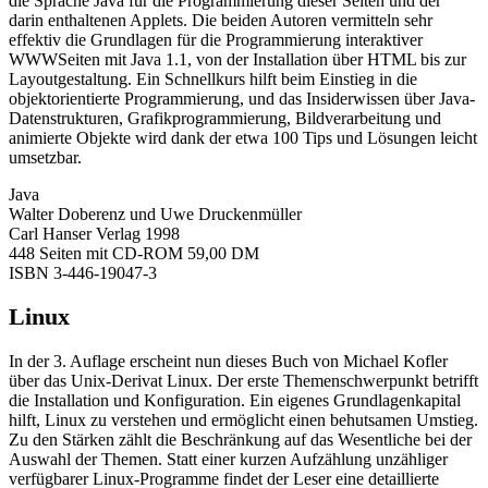
die Sprache Java für die Programmierung dieser Seiten und der
darin enthaltenen Applets. Die beiden Autoren vermitteln sehr
effektiv die Grundlagen für die Programmierung interaktiver
WWWSeiten mit Java 1.1, von der Installation über HTML bis zur
Layoutgestaltung. Ein Schnellkurs hilft beim Einstieg in die
objektorientierte Programmierung, und das Insiderwissen über Java-
Datenstrukturen, Grafikprogrammierung, Bildverarbeitung und
animierte Objekte wird dank der etwa 100 Tips und Lösungen leicht
umsetzbar.
Java
Walter Doberenz und Uwe Druckenmüller
Carl Hanser Verlag 1998
448 Seiten mit CD-ROM 59,00 DM
ISBN 3-446-19047-3
Linux
In der 3. Auflage erscheint nun dieses Buch von Michael Kofler
über das Unix-Derivat Linux. Der erste Themenschwerpunkt betrifft
die Installation und Konfiguration. Ein eigenes Grundlagenkapital
hilft, Linux zu verstehen und ermöglicht einen behutsamen Umstieg.
Zu den Stärken zählt die Beschränkung auf das Wesentliche bei der
Auswahl der Themen. Statt einer kurzen Aufzählung unzähliger
verfügbarer Linux-Programme findet der Leser eine detaillierte