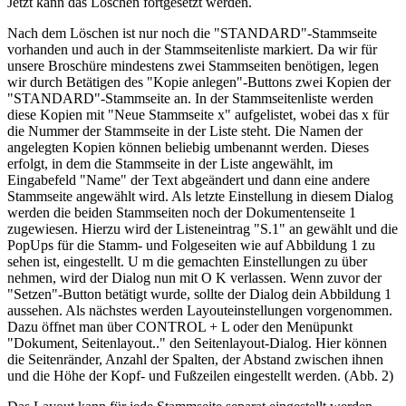
Jetzt kann das Löschen fortgesetzt werden.
Nach dem Löschen ist nur noch die "STANDARD"-Stammseite
vorhanden und auch in der Stammseitenliste markiert. Da wir für
unsere Broschüre mindestens zwei Stammseiten benötigen, legen
wir durch Betätigen des "Kopie anlegen"-Buttons zwei Kopien der
"STANDARD"-Stammseite an. In der Stammseitenliste werden
diese Kopien mit "Neue Stammseite x" aufgelistet, wobei das x für
die Nummer der Stammseite in der Liste steht. Die Namen der
angelegten Kopien können beliebig umbenannt werden. Dieses
erfolgt, in dem die Stammseite in der Liste angewählt, im
Eingabefeld "Name" der Text abgeändert und dann eine andere
Stammseite angewählt wird. Als letzte Einstellung in diesem Dialog
werden die beiden Stammseiten noch der Dokumentenseite 1
zugewiesen. Hierzu wird der Listeneintrag "S.1" an gewählt und die
PopUps für die Stamm- und Folgeseiten wie auf Abbildung 1 zu
sehen ist, eingestellt. U m die gemachten Einstellungen zu über
nehmen, wird der Dialog nun mit O K verlassen. Wenn zuvor der
"Setzen"-Button betätigt wurde, sollte der Dialog dein Abbildung 1
aussehen. Als nächstes werden Layouteinstellungen vorgenommen.
Dazu öffnet man über CONTROL + L oder den Menüpunkt
"Dokument, Seitenlayout.." den Seitenlayout-Dialog. Hier können
die Seitenränder, Anzahl der Spalten, der Abstand zwischen ihnen
und die Höhe der Kopf- und Fußzeilen eingestellt werden. (Abb. 2)