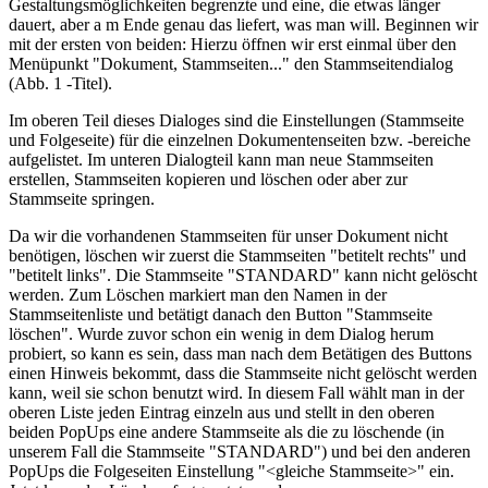
Gestaltungsmöglichkeiten begrenzte und eine, die etwas länger
dauert, aber a m Ende genau das liefert, was man will. Beginnen wir
mit der ersten von beiden: Hierzu öffnen wir erst einmal über den
Menüpunkt "Dokument, Stammseiten..." den Stammseitendialog
(Abb. 1 -Titel).
Im oberen Teil dieses Dialoges sind die Einstellungen (Stammseite
und Folgeseite) für die einzelnen Dokumentenseiten bzw. -bereiche
aufgelistet. Im unteren Dialogteil kann man neue Stammseiten
erstellen, Stammseiten kopieren und löschen oder aber zur
Stammseite springen.
Da wir die vorhandenen Stammseiten für unser Dokument nicht
benötigen, löschen wir zuerst die Stammseiten "betitelt rechts" und
"betitelt links". Die Stammseite "STANDARD" kann nicht gelöscht
werden. Zum Löschen markiert man den Namen in der
Stammseitenliste und betätigt danach den Button "Stammseite
löschen". Wurde zuvor schon ein wenig in dem Dialog herum
probiert, so kann es sein, dass man nach dem Betätigen des Buttons
einen Hinweis bekommt, dass die Stammseite nicht gelöscht werden
kann, weil sie schon benutzt wird. In diesem Fall wählt man in der
oberen Liste jeden Eintrag einzeln aus und stellt in den oberen
beiden PopUps eine andere Stammseite als die zu löschende (in
unserem Fall die Stammseite "STANDARD") und bei den anderen
PopUps die Folgeseiten Einstellung "<gleiche Stammseite>" ein.