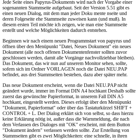
Jede Seite eines Papyrus-Dokuments wird nach der Vorgabe einer
sogenannten Stammseite aufgebaut. Seit der Version 5.51 gibt es
einen neuen Dialog, mit dem man jeder Doku mente nseite und
deren Folgeseite ehe Stammseite zuweisen kann (und muß). In
diesem ersten Teil möchte ich zeigen, wie man eine Stammseite
erstellt und welche Möglichkeiten dadurch entstehen.
Beginnen wir nach einem neuen Programmstart von papyrus und
öffnen über den Menüpunkt "Datei, Neues Dokument" ein neues
Dokument (alle noch offenen Dokumentenfenster sollten zuvor
geschlossen werden, damit alle Vorgänge nachvollziehbar bleiben).
Das Dokument, das wir nun auf unserem Monitor sehen, sollte,
sofern sich im Ordner VORLAGEN noch die Datei NEU.PAP
befindet, aus drei Stammseiten bestehen, dazu aber später mehr.
Das neue Dokument erscheint, wenn die Datei NEU.PAP nicht
geändert wurde, immer im Format DIN A4 hochkant Deshalb sollte
zuerst das gewünschte Papierformat, in unserem Fall DIN A5
hochkant, eingestellt werden. Dieses erfolgt über den Menüpunkt
"Dokument, Papierformat" oder über das Tastaturkürzel SHIFT +
CONTROL + L. Der Dialog erklärt sich von selbst, so dass hierzu
keine Erklärung nötig ist, außer dass die Warnmeldung, die nach
dem Verlassen des Dialoges mit "OK" erscheint, mit dem Button
"Dokument ändern" verlassen werden sollte. Zur Erstellung von
Stammseiten gibt es zwei Möglichkeiten: eine schnelle, in ihren