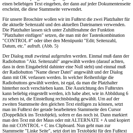
einen beliebigen Text eingeben, der dann auf jeder Dokumentenseite
erscheint, die diese Stammseite verwendet.
Für unsere Broschüre wollen wir im Fußtext die zwei Platzhalter für
die aktuelle Seitenzahl und den aktuellen Dateinamen verwenden.
Die Platzhalter lassen sich unter Zuhilfenahme der Funktion
"Platzhalter einfügen" setzen, die man mit der Tastenkombination
"CONTROL #" oder über den Menüpunkt "Edit; Seitenzahl,
Datum, etc." aufruft. (Abb. 5)
Der Dialog muß zweimal aufgerufen werden. Einmal muß dann der
Radiobutton "Akt. Seitenzahl" angewählt werden (darauf achten,
dass in dem Eingabefeld dahinter eine Null steht) und einmal muß
der Radiobutton "Name dieser Datei" angewählt und der Dialog
dann mit OK verlassen werden. In welcher Reihenfolge die
Radiobuttons gewählt werden, ist egal, da man die Platzhalter
hinterher noch verschieben kann. Die Ausrichtung des Fußtextes
kann beliebig eingestellt werden, ich habe aber, wie in Abbildung 6
zu sehen ist, die Einstellung rechtsbündig gewählt. Um auf der
zweiten Stammseite den gleichen Text einfügen zu können, setzt
man im Fußtext der gerade bearbeiteten Stammseite den Cursor
(Doppelklick ins Textobjekt), sofern er das noch ist. Dann markiert
man den Text mit der Maus oder mit ALTERNATE + A und kopiert
ihn mit CONTROL + C ins Clipboard. Nun geht man zur
Stammseite "Linke Seite", setzt dort im Textobjekt für den Fußtext