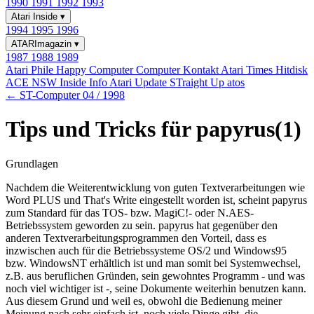
1990
1991
1992
1993
Atari Inside
▾
1994
1995
1996
ATARImagazin
▾
1987
1988
1989
Atari Phile
Happy Computer
Computer Kontakt
Atari Times
Hitdisk
ACE NSW Inside Info
Atari Update
STraight Up
atos
← ST-Computer 04 / 1998
Tips und Tricks für papyrus(1)
Grundlagen
Nachdem die Weiterentwicklung von guten Textverarbeitungen wie
Word PLUS und That's Write eingestellt worden ist, scheint papyrus
zum Standard für das TOS- bzw. MagiC!- oder N.AES-
Betriebssystem geworden zu sein. papyrus hat gegenüber den
anderen Textverarbeitungsprogrammen den Vorteil, dass es
inzwischen auch für die Betriebssysteme OS/2 und Windows95
bzw. WindowsNT erhältlich ist und man somit bei Systemwechsel,
z.B. aus beruflichen Gründen, sein gewohntes Programm - und was
noch viel wichtiger ist -, seine Dokumente weiterhin benutzen kann.
Aus diesem Grund und weil es, obwohl die Bedienung meiner
Meinung nach sehr einfach ist, noch viele Dinge gibt, die