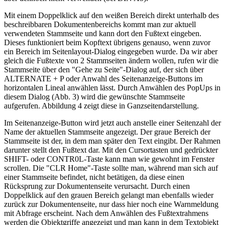
Mit einem Doppelklick auf den weißen Bereich direkt unterhalb des
beschreibbaren Dokumentenbereichs kommt man zur aktuell
verwendeten Stammseite und kann dort den Fußtext eingeben.
Dieses funktioniert beim Kopftext übrigens genauso, wenn zuvor
ein Bereich im Seitenlayout-Dialog eingegeben wurde. Da wir aber
gleich die Fußtexte von 2 Stammseiten ändern wollen, rufen wir die
Stammseite über den "Gehe zu Seite"-Dialog auf, der sich über
ALTERNATE + P oder Anwahl des Seitenanzeige-Buttons im
horizontalen Lineal anwählen lässt. Durch Anwählen des PopUps in
diesem Dialog (Abb. 3) wird die gewünschte Stammseite
aufgerufen. Abbildung 4 zeigt diese in Ganzseitendarstellung.
Im Seitenanzeige-Button wird jetzt auch anstelle einer Seitenzahl der
Name der aktuellen Stammseite angezeigt. Der graue Bereich der
Stammseite ist der, in dem man später den Text eingibt. Der Rahmen
darunter stellt den Fußtext dar. Mit den Cursortasten und gedrückter
SHIFT- oder CONTR0L-Taste kann man wie gewohnt im Fenster
scrollen. Die "CLR Home"-Taste sollte man, während man sich auf
einer Stammseite befindet, nicht betätigen, da diese einen
Rücksprung zur Dokumentenseite verursacht. Durch einen
Doppelklick auf den grauen Bereich gelangt man ebenfalls wieder
zurück zur Dokumentenseite, nur dass hier noch eine Warnmeldung
mit Abfrage erscheint. Nach dem Anwählen des Fußtextrahmens
werden die Objektgriffe angezeigt und man kann in dem Textobjekt