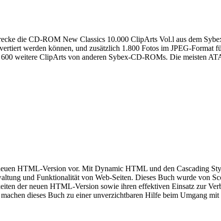
erecke die CD-ROM New Classics 10.000 ClipArts Vol.l aus dem Sybex
rtiert werden können, und zusätzlich 1.800 Fotos im JPEG-Format für
und 600 weitere ClipArts von anderen Sybex-CD-ROMs. Die meisten AT
 neuen HTML-Version vor. Mit Dynamic HTML und den Cascading Sty
rwaltung und Funktionalität von Web-Seiten. Dieses Buch wurde von 
chkeiten der neuen HTML-Version sowie ihren effektiven Einsatz zur Ve
achen dieses Buch zu einer unverzichtbaren Hilfe beim Umgang mit 