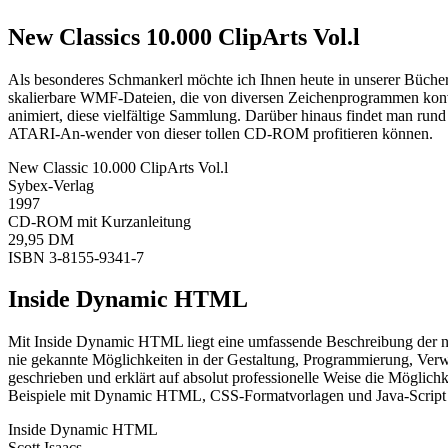
New Classics 10.000 ClipArts Vol.l
Als besonderes Schmankerl möchte ich Ihnen heute in unserer Büch
skalierbare WMF-Dateien, die von diversen Zeichenprogrammen konve
animiert, diese vielfältige Sammlung. Darüber hinaus findet man r
ATARI-An-wender von dieser tollen CD-ROM profitieren können.
New Classic 10.000 ClipArts Vol.l
Sybex-Verlag
1997
CD-ROM mit Kurzanleitung
29,95 DM
ISBN 3-8155-9341-7
Inside Dynamic HTML
Mit Inside Dynamic HTML liegt eine umfassende Beschreibung der
nie gekannte Möglichkeiten in der Gestaltung, Programmierung, Ve
geschrieben und erklärt auf absolut professionelle Weise die Mögli
Beispiele mit Dynamic HTML, CSS-Formatvorlagen und Java-Script m
Inside Dynamic HTML
Scott Isaacs