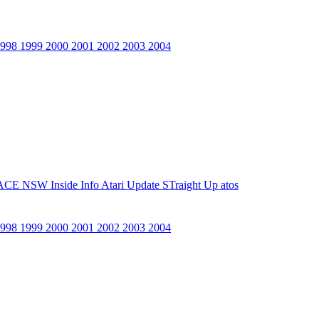
1998
1999
2000
2001
2002
2003
2004
ACE NSW Inside Info
Atari Update
STraight Up
atos
1998
1999
2000
2001
2002
2003
2004