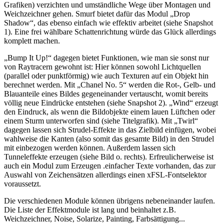
Grafiken) verzichten und umständliche Wege über Montagen und
Weichzeichner gehen. Smurf bietet dafür das Modul „Drop
Shadow“, das ebenso einfach wie effektiv arbeitet (siehe Snapshot
1). Eine frei wählbare Schattenrichtung würde das Glück allerdings
komplett machen.
„Bump It Up!“ dagegen bietet Funktionen, wie man sie sonst nur
von Raytracern gewohnt ist: Hier können sowohl Lichtquellen
(parallel oder punktförmig) wie auch Texturen auf ein Objekt hin
berechnet werden. Mit „Chanel No. 5“ werden die Rot-, Gelb- und
Blauanteile eines Bildes gegeneinander vertauscht, womit bereits
völlig neue Eindrücke entstehen (siehe Snapshot 2). „Wind“ erzeugt
den Eindruck, als wenn die Bildobjekte einem lauen Lüftchen oder
einem Sturm unterworfen sind (siehe Titelgrafik). Mit „Twirl“
dagegen lassen sich Strudel-Effekte in das Zielbild einfügen, wobei
wahlweise die Kanten (also somit das gesamte Bild) in den Strudel
mit einbezogen werden können. Außerdem lassen sich
Tunneleffekte erzeugen (siehe Bild o. rechts). Erfreulicherweise ist
auch ein Modul zum Erzeugen .einfacher Texte vorhanden, das zur
Auswahl von Zeichensätzen allerdings einen xFSL-Fontselektor
voraussetzt.
Die verschiedenen Module können übrigens nebeneinander laufen.
Die Liste der Effektmodule ist lang und beinhaltet z.B.
Weichzeichner, Noise, Solarize, Painting, Farbsättigung...