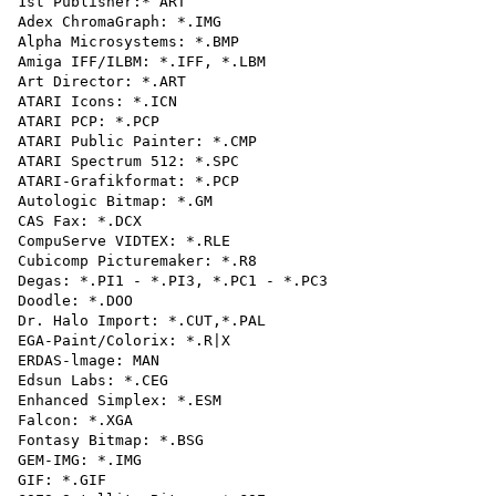
1st Publisher:* ART

Adex ChromaGraph: *.IMG

Alpha Microsystems: *.BMP

Amiga IFF/ILBM: *.IFF, *.LBM

Art Director: *.ART

ATARI Icons: *.ICN

ATARI PCP: *.PCP

ATARI Public Painter: *.CMP

ATARI Spectrum 512: *.SPC

ATARI-Grafikformat: *.PCP

Autologic Bitmap: *.GM

CAS Fax: *.DCX

CompuServe VIDTEX: *.RLE

Cubicomp Picturemaker: *.R8

Degas: *.PI1 - *.PI3, *.PC1 - *.PC3

Doodle: *.DOO

Dr. Halo Import: *.CUT,*.PAL

EGA-Paint/Colorix: *.R|X

ERDAS-lmage: MAN

Edsun Labs: *.CEG

Enhanced Simplex: *.ESM

Falcon: *.XGA

Fontasy Bitmap: *.BSG

GEM-IMG: *.IMG

GIF: *.GIF
