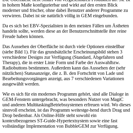
in hohem Maße konfigurierbar und wirkt auf den ersten Blick
moderner und frischer, ohne dabei Benutzer anderer Programme zu
verwirren. Dabei ist sie natürlich völlig in GEM eingebunden.
Da es sich bei EBV-Spezialisten in den meisten Fällen um Ästheten
handeln sollte, werden diese an der Benutzerschnittstelle ihre reine
Freude haben können.
Das Aussehen der Oberfläche ist durch viele Optionen einstellbar
(siehe Bild 1). Für das grundsätzliche Erscheinungsbild stehen 3
verschiedene Designs zur Verfügung (Standard, Abgefahren und
Therapy), die in erster Linie Form und Farbe der Auswahlbzw.
Radiobuttons bestimmen. Außerdem kann das Aussehen der (sehr
nützlichen) Statusanzeige, die z. B. den Fortschritt von Lade und
Bearbeitungsvorgängen anzeigt, aus 7 verschiedenen Variationen
ausgewählt werden.
Wie es sich für ein modernes Programm gehört, sind alle Dialoge in
GEM-Fenstern untergebracht, was besonders Nutzer von MagiC
und anderen MultitaskingBetriebssystemen erfreuen wird. Wo dieses
sinnvoll erscheint, ist das Programm weitestge-hend durch Drag und
Drop bedienbar. Als Online-Hilfe steht sowohl ein
kontextbezogenes ST-Guide-Hypertextsystem sowie eine fast
vollständige Implementation von BubbleGEM zur Verfügung.