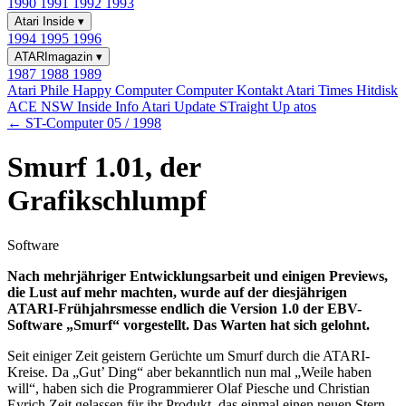
1990
1991
1992
1993
Atari Inside
▾
1994
1995
1996
ATARImagazin
▾
1987
1988
1989
Atari Phile
Happy Computer
Computer Kontakt
Atari Times
Hitdisk
ACE NSW Inside Info
Atari Update
STraight Up
atos
← ST-Computer 05 / 1998
Smurf 1.01, der
Grafikschlumpf
Software
Nach mehrjähriger Entwicklungsarbeit und einigen Previews,
die Lust auf mehr machten, wurde auf der diesjährigen
ATARI-Frühjahrsmesse endlich die Version 1.0 der EBV-
Software „Smurf“ vorgestellt. Das Warten hat sich gelohnt.
Seit einiger Zeit geistern Gerüchte um Smurf durch die ATARI-
Kreise. Da „Gut’ Ding“ aber bekanntlich nun mal „Weile haben
will“, haben sich die Programmierer Olaf Piesche und Christian
Eyrich Zeit gelassen für ihr Produkt, das einmal einen neuen Stern