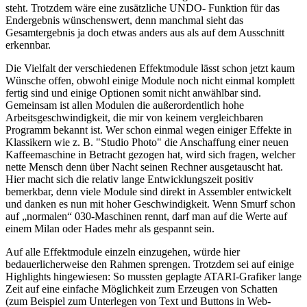
steht. Trotzdem wäre eine zusätzliche UNDO- Funktion für das
Endergebnis wünschenswert, denn manchmal sieht das
Gesamtergebnis ja doch etwas anders aus als auf dem Ausschnitt
erkennbar.
Die Vielfalt der verschiedenen Effektmodule lässt schon jetzt kaum
Wünsche offen, obwohl einige Module noch nicht einmal komplett
fertig sind und einige Optionen somit nicht anwählbar sind.
Gemeinsam ist allen Modulen die außerordentlich hohe
Arbeitsgeschwindigkeit, die mir von keinem vergleichbaren
Programm bekannt ist. Wer schon einmal wegen einiger Effekte in
Klassikern wie z. B. "Studio Photo" die Anschaffung einer neuen
Kaffeemaschine in Betracht gezogen hat, wird sich fragen, welcher
nette Mensch denn über Nacht seinen Rechner ausgetauscht hat.
Hier macht sich die relativ lange Entwicklungszeit positiv
bemerkbar, denn viele Module sind direkt in Assembler entwickelt
und danken es nun mit hoher Geschwindigkeit. Wenn Smurf schon
auf „normalen“ 030-Maschinen rennt, darf man auf die Werte auf
einem Milan oder Hades mehr als gespannt sein.
Auf alle Effektmodule einzeln einzugehen, würde hier
bedauerlicherweise den Rahmen sprengen. Trotzdem sei auf einige
Highlights hingewiesen: So mussten geplagte ATARI-Grafiker lange
Zeit auf eine einfache Möglichkeit zum Erzeugen von Schatten
(zum Beispiel zum Unterlegen von Text und Buttons in Web-