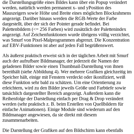
die Darstellungsgröße eines Bildes kann über ein Popup verändert
werden, natürlich werden permanent x- und yPosition des
Mauszeigers sowie Höhe und Breite eines möglichen Blockrahmens
angezeigt. Darüber hinaus werden die RGB-Werte der Farbe
dargestellt, über der sich der Pointer gerade befindet. Bei
Palettenbildern (<= 256 Farben) wird zusätzlich der Palettenindex
angezeigt. Auf Zeichenfunktionen wurde übrigens völlig verzichtet,
was Smurf von Pixel-Malprogrammen abgrenzt. Die Konzentration
auf EBV-Funktionen ist aber auf jeden Fall begrüßenswert.
Als äußerst praktisch erweist sich in der täglichen Arbeit mit Smurf
auch der aufrufbare Bildmanager, der jederzeit die Namen der
geladenen Bilder sowie einen Thumbnail-Darstellung von ihnen
bereithält (siehe Abbildung 4). Wer mehrere Grafiken gleichzeitig im
Speicher hält, einige mit Fenstern verdeckt oder ikonifiziert, weiß
diese Funktion sehr bald zu schätzen. Um eine Orientierung zu
erleichtern, wird zu den Bilder jeweils Größe und Farbtiefe sowie
tatsächlich dargestellter Bereich angezeigt. Außerdem kann die
Reihenfolge der Darstellung einfach per Drag & Drop verändert
werden (sehr praktisch z. B. beim Erstellen von Quellbildern für
einfache Animationen). Einige Module sind wiederum auf den
Bildmanager angewiesen, da sie direkt mit diesem
zusammenarbeiten.
Die Darstellung der Grafiken auf den Bildschirm kann ebenfalls