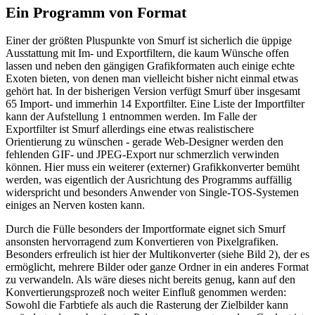
Ein Programm von Format
Einer der größten Pluspunkte von Smurf ist sicherlich die üppige
Ausstattung mit Im- und Exportfiltern, die kaum Wünsche offen
lassen und neben den gängigen Grafikformaten auch einige echte
Exoten bieten, von denen man vielleicht bisher nicht einmal etwas
gehört hat. In der bisherigen Version verfügt Smurf über insgesamt
65 Import- und immerhin 14 Exportfilter. Eine Liste der Importfilter
kann der Aufstellung 1 entnommen werden. Im Falle der
Exportfilter ist Smurf allerdings eine etwas realistischere
Orientierung zu wünschen - gerade Web-Designer werden den
fehlenden GIF- und JPEG-Export nur schmerzlich verwinden
können. Hier muss ein weiterer (externer) Grafikkonverter bemüht
werden, was eigentlich der Ausrichtung des Programms auffällig
widerspricht und besonders Anwender von Single-TOS-Systemen
einiges an Nerven kosten kann.
Durch die Fülle besonders der Importformate eignet sich Smurf
ansonsten hervorragend zum Konvertieren von Pixelgrafiken.
Besonders erfreulich ist hier der Multikonverter (siehe Bild 2), der es
ermöglicht, mehrere Bilder oder ganze Ordner in ein anderes Format
zu verwandeln. Als wäre dieses nicht bereits genug, kann auf den
Konvertierungsprozeß noch weiter Einfluß genommen werden:
Sowohl die Farbtiefe als auch die Rasterung der Zielbilder kann