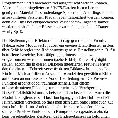
Programmen und Anwendern frei ausgetauscht werden können.
Aber auch die mitgelieferten *.WF5-Dateien bieten bereits
genügend Material für stundenlange Spielereien. Allerdings sollten
in zukünftigen Versionen Pfadangaben gespeichert werden können,
denn die Filter bei entsprechender Verschachte-lungstiefe immer
wieder umständlich per Fileselector zu suchen, macht auf Dauer
wenig Spaß.
Die Bedienung der Effektmodule ist dagegen die reine Freude.
Nahezu jedes Modul verfügt über ein eigenes Dialogfenster, in dem
über Schieberegler und Radiobuttons genaue Einstellungen z. B. für
betroffene Bereiche, Farbsättigungen, Intensitäten usw.
vorgenommen werden können (siehe Bild 3). Klares Highlight
stellen jedoch die in diesen Dialogen integrierten PreviewFenster
dar, die einen in Echtzeit verschiebbaren Bildausschnitt darstellen.
Ein Mausklick auf diesen Ausschnitt wendet den gewählten Effekt
auf diesen an und lässt eine Vorab-Beurteilung zu. Die Preview-
Funktion arbeitet dabei traumhaft schnell. Auf einem
unbeschleunigten Falcon gibt es nur minimale Verzögerungen.
Diese Effektivität ist nur als beispielhaft zu bezeichnen. Auch die
Modul-Dialogfenster sind fast durchgängig mit der BubbleGEM-
Hilfsfunktion versehen, so dass man sich auch ohne Handbuch gut
zurechtfinden kann. Außerdem lädt die ebenso komfortable wie
schnelle Preview-Funktion zum Rumprobieren geradezu ein, da
kein versehentliches Zerstören des Endergebnisses zu befürchten