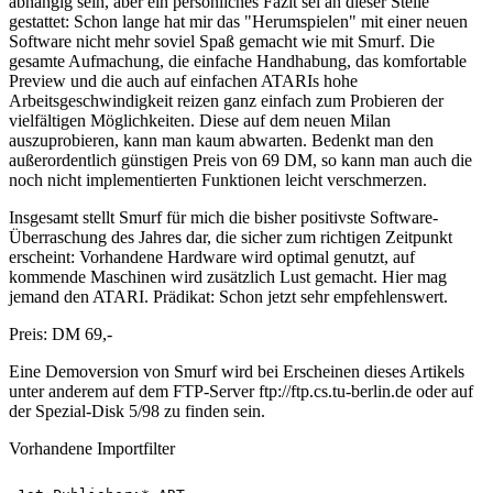
abhängig sein, aber ein persönliches Fazit sei an dieser Stelle
gestattet: Schon lange hat mir das "Herumspielen" mit einer neuen
Software nicht mehr soviel Spaß gemacht wie mit Smurf. Die
gesamte Aufmachung, die einfache Handhabung, das komfortable
Preview und die auch auf einfachen ATARIs hohe
Arbeitsgeschwindigkeit reizen ganz einfach zum Probieren der
vielfältigen Möglichkeiten. Diese auf dem neuen Milan
auszuprobieren, kann man kaum abwarten. Bedenkt man den
außerordentlich günstigen Preis von 69 DM, so kann man auch die
noch nicht implementierten Funktionen leicht verschmerzen.
Insgesamt stellt Smurf für mich die bisher positivste Software-
Überraschung des Jahres dar, die sicher zum richtigen Zeitpunkt
erscheint: Vorhandene Hardware wird optimal genutzt, auf
kommende Maschinen wird zusätzlich Lust gemacht. Hier mag
jemand den ATARI. Prädikat: Schon jetzt sehr empfehlenswert.
Preis: DM 69,-
Eine Demoversion von Smurf wird bei Erscheinen dieses Artikels
unter anderem auf dem FTP-Server ftp://ftp.cs.tu-berlin.de oder auf
der Spezial-Disk 5/98 zu finden sein.
Vorhandene Importfilter