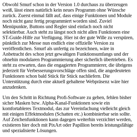
Obwohl Smurf schon in der Version 1.0 durchaus zu überzeugen
weiß, lässt einen natürlich kein neues Programm ohne Wünsche
zurück. Zuerst einmal fällt auf, dass einige Funktionen und Module
noch nicht ganz fertig programmiert worden sind. Zuviel
Menüpunkte, Buttons und Regler sind einfach noch nicht
selektierbar. Auch steht zu längst noch nicht allen Funktionen eine
ST-Guide-Hilfe zur Verfügung. Hier ist der gute Wille zu verspüren,
pünktlich zur Messe nun endlich eine offizielle Version zu
veröffentlichen. Smurf als unfertig zu bezeichnen, wäre in
Anbetracht des schon jetzt gewaltigen Funktionsumfangs und der
ohnehin modularen Programmierung aber sicherlich übertrieben. Es
steht zu erwarten, dass die engagierten Programmierer, die übrigens
jederzeit für Verbesserungsvorschläge offen sind, die angedeuteten
Funktionen schon bald Stück für Stück nachliefern. Die
Unterstützung durch eine aktuell gehaltene Webpräsenz wäre hier
anzudenken.
Um den Schritt in Richtung Profi-Software zu gehen, fehlen bisher
sicher Masken bzw. Alpha-Kanal-Funktionen sowie ein
komfortableres Textmodul, das zur Vereinfachung vielleicht gleich
mit einigen Effektmodulen (Schatten etc.) kombinierbar sein sollte.
Auf Zeichenfunktionen kann dagegen weiterhin verzichtet werden,
existieren hier doch mit PixArt oder Papillion bereits leistungsfähige
und spezialisierte Lösungen.