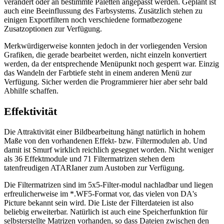
verändert oder an bestimmte Paletten angepasst werden. Geplant ist
auch eine Beeinflussung des Farbsystems. Zusätzlich stehen zu
einigen Exportfiltern noch verschiedene formatbezogene
Zusatzoptionen zur Verfügung.
Merkwürdigerweise konnten jedoch in der vorliegenden Version
Grafiken, die gerade bearbeitet werden, nicht einzeln konvertiert
werden, da der entsprechende Menüpunkt noch gesperrt war. Einzig
das Wandeln der Farbtiefe steht in einem anderen Menü zur
Verfügung. Sicher werden die Programmierer hier aber sehr bald
Abhilfe schaffen.
Effektivität
Die Attraktivität einer Bildbearbeitung hängt natürlich in hohem
Maße von den vorhandenen Effekt- bzw. Filtermodulen ab. Und
damit ist Smurf wirklich reichlich gesegnet worden. Nicht weniger
als 36 Effektmodule und 71 Filtermatrizen stehen dem
tatenfreudigen ATARIaner zum Austoben zur Verfügung.
Die Filtermatrizen sind im 5x5-Filter-modul nachladbar und liegen
erfreulicherweise im *.WF5-Format vor, das vielen von DA's
Picture bekannt sein wird. Die Liste der Filterdateien ist also
beliebig erweiterbar. Natürlich ist auch eine Speicherfunktion für
selbsterstellte Matrizen vorhanden, so dass Dateien zwischen den