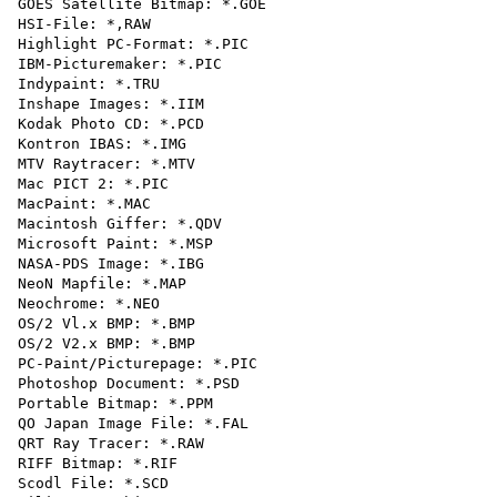
GOES Satellite Bitmap: *.GOE

HSI-File: *,RAW

Highlight PC-Format: *.PIC

IBM-Picturemaker: *.PIC

Indypaint: *.TRU

Inshape Images: *.IIM

Kodak Photo CD: *.PCD

Kontron IBAS: *.IMG

MTV Raytracer: *.MTV

Mac PICT 2: *.PIC

MacPaint: *.MAC

Macintosh Giffer: *.QDV

Microsoft Paint: *.MSP

NASA-PDS Image: *.IBG

NeoN Mapfile: *.MAP

Neochrome: *.NEO

OS/2 Vl.x BMP: *.BMP

OS/2 V2.x BMP: *.BMP

PC-Paint/Picturepage: *.PIC

Photoshop Document: *.PSD

Portable Bitmap: *.PPM

QO Japan Image File: *.FAL

QRT Ray Tracer: *.RAW

RIFF Bitmap: *.RIF

Scodl File: *.SCD
