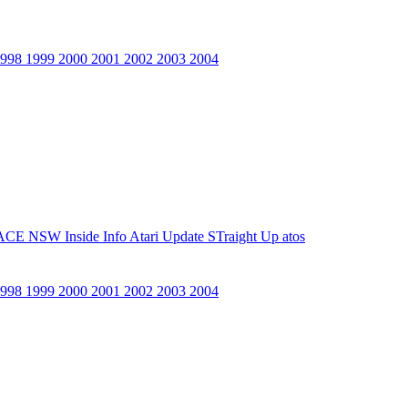
1998
1999
2000
2001
2002
2003
2004
ACE NSW Inside Info
Atari Update
STraight Up
atos
1998
1999
2000
2001
2002
2003
2004