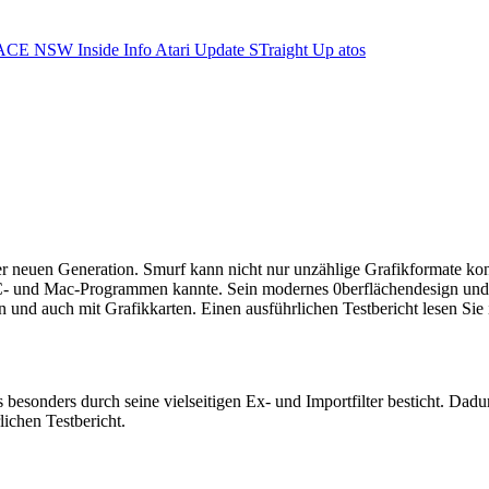
ACE NSW Inside Info
Atari Update
STraight Up
atos
 neuen Generation. Smurf kann nicht nur unzählige Grafikformate konv
 PC- und Mac-Programmen kannte. Sein modernes 0berflächendesign und
und auch mit Grafikkarten. Einen ausführlichen Testbericht lesen Sie i
esonders durch seine vielseitigen Ex- und Importfilter besticht. Dadur
ichen Testbericht.