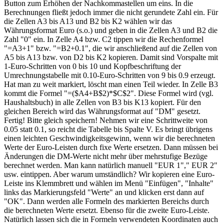
Button zum Erhöhen der Nachkommastellen um eins. In die
Berechnungen fließt jedoch immer die nicht gerundete Zahl ein. Für
die Zellen A3 bis A13 und B2 bis K2 wählen wir das
Währungsformat Euro (s.o.) und geben in die Zellen A3 und B2 die
Zahl "0" ein. In Zelle A4 bzw. C2 tippen wir die Rechenformel
"=A3+1" bzw. "=B2+0.1", die wir anschließend auf die Zellen von
A5 bis A13 bzw. von D2 bis K2 kopieren. Damit sind Vorspalte mit
1-Euro-Schritten von 0 bis 10 und Kopfbeschriftung der
Umrechnungstabelle mit 0.10-Euro-Schritten von 9 bis 0.9 erzeugt.
Hat man zu weit markiert, löscht man einen Teil wieder. In Zelle B3
kommt die Formel "=($A4+B$2)*$C$2". Diese Formel wird (vgl.
Haushaltsbuch) in alle Zellen von B3 bis K13 kopiert. Für den
gleichen Bereich wird das Währungsformat auf "DM" gesetzt.
Fertig! Bitte gleich speichern! Nehmen wir eine Schrittweite von
0.05 statt 0.1, so reicht die Tabelle bis Spalte V. Es bringt übrigens
einen leichten Geschwindigkeitsgewinn, wenn wir die berechneten
Werte der Euro-Leisten durch fixe Werte ersetzen. Dann müssen bei
Änderungen die DM-Werte nicht mehr über mehrstufige Bezüge
berechnet werden. Man kann natürlich manuell "EUR 1"," EUR 2"
usw. eintippen. Aber warum umständlich? Wir kopieren eine Euro-
Leiste ins Klemmbrett und wählen im Menü "Einfügen", "Inhalte"
links das Markierungsfeld "Werte" an und klicken erst dann auf
"OK". Dann werden alle Formeln des markierten Bereichs durch
die berechneten Werte ersetzt. Ebenso für die zweite Euro-Leiste.
Natürlich lassen sich die in Formeln verwendeten Koordinaten auch