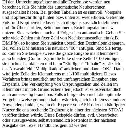
Dl den Umrechnungsfaktor und alle Ergebnisse werden neu
berechnet, falls Sie nicht das automatische Neuberechnen
ausgeschaltet haben. Bei großen Tabellen ist es sinnvoll, Vorspalte
und Kopfbeschriftung hinten bzw. unten zu wiederholen. Getrennte
Fuß- und Kopfbereiche lassen sich übrigens zusätzlich definieren
und für Überschriften, Seitennummern, Erstellungsdatum usw.
nutzen. Sie erscheinen auch auf Folgeseiten automatisch. Geben Sie
sehr viele Zahlen mit fixer Zahl von Nachkommastellen ein (z.B.
DM.Pfg), so können Sie zunächst überall den Dezimalpunkt sparen.
Bei vollen DM müssen Sie natürlich "00" anfügen. Sind Sie fertig,
so können Sie beispielsweise die ganze Eingabe ins Klemmbrett
ausschneiden (Control X), in die linke obere Zelle 1/100 einfügen,
sie nochmals anklicken und beim "Einfügen" "Inhalte" zusätzlich
das Auswahlfeld "Multiplikation" anklicken und dann "OK". Dann
wird jede Zelle des Klemmbretts mit 1/100 multipliziert. Dieses
Verfahren bringt natürlich nur bei umfangreichen Eingaben eine
Ersparnis. Die Verknüpfung von Ursprungszellen und Zellen im
Klemmbrett mittels Grundrechenarten jedoch ist selbstverständlich
auch anderweitig brauchbar. Falls ich irgendwo nicht die optimale
Vorgehensweise gefunden habe, wäre ich, auch im Interesse anderer
Anwender, dankbar, wenn ein Experte von ASH oder ein häufigerer
Nutzer die entsprechende Ergänzung in einer der nächsten STC/AI
veröffentlichen würde. Diese Beispiele dürfen, evtl. überarbeitet
oder auszugsweise, selbstverständlich kostenlos in der nächsten
Ausgabe des Texel-Handbuchs genutzt werden.