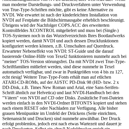
man moderne Darstellungs- und Druckverfahren unter Verwendung
von True-Type-Schriften möchte, gibt es keine Alternative zu
NVDI. Wie erwartet ist nach der kinderleichten Installation von
NVDI auf Festplatte die Bildschirmausgabe erheblich beschleunigt.
Übrigens wird der Nachfolger COPS.ACC des erweiterten
Kontrollfeldes XCONTROL mitgeliefert und muss bei (Single-)
TOS-Systemen noch in das Wurzelverzeichnis Ihres Bootlaufwerks
kopiert werden, damit NVDI und auch dessen Druckfunktionen
konfiguriert werden können, z.B. Umschalten auf Querdruck.
Erwarteter Nebeneffekt von NVDI: ST-Guide und die darauf
basierende Online-Hilfe von Texel2 funktionieren nunmehr auch bei
"meiner" TOS-Version störungsfrei. Da mit NVDI zwei True-Type-
Schriftfamilien mitliefert werden, sind diese nunmehr in Texel
automatisch verfügbar, und zwar in Punktgrößen von 4 bis zu 127,
echt riesig! Weitere True-Type-Fonts erhält man auf etlichen
ATARI-CD-ROMs, auf der AI/STC PD-Disk 98 (HD- bzw. 2 x
DD-Disk, z.B. Times New Roman und Arial, eine Sans-Serifen-
Schrift ähnlich zur Helvetica) und laut NVDI-Handbuch bei den
"Vätern" von NVDI auf CD oder Disks. Zusätzliche Font-Dateien
werden einfach in den NVDI-Ordner BTFONTS kopiert und stehen
nach einem RESET oder Nachladen zur Verfügung. Alle bisher
grauen Menüpunkte im Umfeld der Drückens (Seite einrichten,
Seitenansicht und Drucken) sind nunmehr anwählbar. Der Druck
erfolgt problemlos, jedoch erst nach etwas Wartezeit und dauert je
nach Druckertyp. Selbst ein alter 9-Nadeldrucker erzielt ein