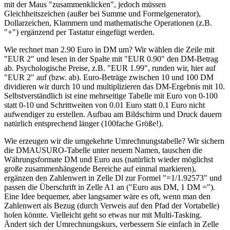
mit der Maus "zusammenklicken", jedoch müssen
Gleichheitszeichen (außer bei Summe und Formelgenerator),
Dollarzeichen, Klammern und mathematische Operationen (z.B.
"+") ergänzend per Tastatur eingefügt werden.
Wie rechnet man 2.90 Euro in DM um? Wir wählen die Zeile mit
"EUR 2" und lesen in der Spalte mit "EUR 0.90" den DM-Betrag
ab. Psychologische Preise, z.B. "EUR 1.99", runden wir, hier auf
"EUR 2" auf (bzw. ab). Euro-Beträge zwischen 10 und 100 DM
dividieren wir durch 10 und multiplizieren das DM-Ergebnis mit 10.
Selbstverständlich ist eine mehrseitige Tabelle mit Euro von 0-100
statt 0-10 und Schrittweiten von 0.01 Euro statt 0.1 Euro nicht
aufwendiger zu erstellen. Aufbau am Bildschirm und Druck dauern
natürlich entsprechend länger (100fache Größe!).
Wie erzeugen wir die umgekehrte Umrechnungstabelle? Wir sichern
die DMAUSURO-Tabelle unter neuem Namen, tauschen die
Währungsformate DM und Euro aus (natürlich wieder möglichst
große zusammenhängende Bereiche auf einmal markieren),
ergänzen den Zahlenwert in Zelle Dl zur Formel "=1/1.92573" und
passen die Überschrift in Zelle A1 an ("Euro aus DM, 1 DM =").
Eine Idee bequemer, aber langsamer wäre es oft, wenn man den
Zahlenwert als Bezug (durch Verweis auf den Pfad der Vortabelle)
holen könnte. Vielleicht geht so etwas nur mit Multi-Tasking.
Ändert sich der Umrechnungskurs, verbessern Sie einfach in Zelle