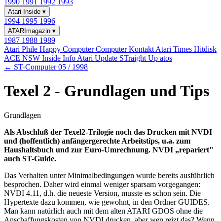
1990
1991
1992
1993
Atari Inside
▾
1994
1995
1996
ATARImagazin
▾
1987
1988
1989
Atari Phile
Happy Computer
Computer Kontakt
Atari Times
Hitdisk
ACE NSW Inside Info
Atari Update
STraight Up
atos
← ST-Computer 05 / 1998
Texel 2 - Grundlagen und Tips
Grundlagen
Als Abschluß der Texel2-Trilogie noch das Drucken mit NVDI
und (hoffentlich) anfängergerechte Arbeitstips, u.a. zum
Haushaltsbuch und zur Euro-Umrechnung. NVDI „repariert"
auch ST-Guide.
Das Verhalten unter Minimalbedingungen wurde bereits ausführlich
besprochen. Daher wird einmal weniger sparsam vorgegangen:
NVDI 4.11, d.h. die neueste Version, musste es schon sein. Die
Hypertexte dazu kommen, wie gewohnt, in den Ordner GUIDES.
Man kann natürlich auch mit dem alten ATARI GDOS ohne die
Anschaffungskosten von NVDI drucken, aber wen reizt das? Wenn