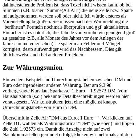
dahinterstehende Problem ist, dass Texel nicht wissen kann, ob bei
Summen (z.B. bisher "Summe(A3:All") die neue Zeile bzw. Spalte
mit aufgenommen werden soll oder nicht. Ich würde ersteres als
Voreinstellung begrüßen. Sie müssen nach der Warnmeldung die
"berührten" Formeln nochmals überprüfen und ggf. aktualisieren.
Einfacher ist es natürlich, die Tabelle von vornherein genügend groß
zu gestalten (z.B. alle Monate des Jahres vor dem Anlegen der
Jahressumme vorzusehen). Je später man Fehler und Mängel
korrigiert, desto aufwendiger wird das Nachbessern. Dies gilt
üblicherweise auch bei anderen Projekten.
Zur Währungsunion
Ein weiters Beispiel sind Umrechnungstabellen zwischen DM und
Euro oder irgendeiner anderen Währung. Der am 9.3.98
vorhergesagte Kurs laut Sparkasse: 1 Euro = 1.92573 DM. Vom
Haushaltsbuch (s.o.) bekannte Detailbeschreibungen werden hier
vorausgesetzt. Wir konstruieren jetzt eine möglichst knappe
Umrechnungstabelle von Euro in DM.
Überschrift in Zelle AI: "DM aus Euro, 1 Euro =". Wir klicken auf
Zelle D1, wählen als Währungsformat "DM" (wie eben) und tippen
die Zahl 1.92573 ein. Damit die Anzeige nicht auf zwei
Nachkommastellen gerundet erfolgt, klicken wir mehrmals auf den