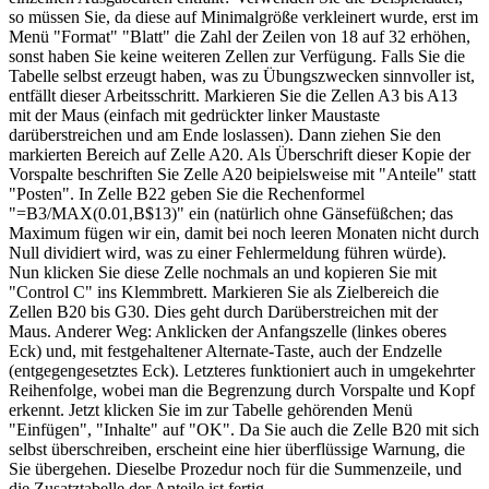
so müssen Sie, da diese auf Minimalgröße verkleinert wurde, erst im
Menü "Format" "Blatt" die Zahl der Zeilen von 18 auf 32 erhöhen,
sonst haben Sie keine weiteren Zellen zur Verfügung. Falls Sie die
Tabelle selbst erzeugt haben, was zu Übungszwecken sinnvoller ist,
entfällt dieser Arbeitsschritt. Markieren Sie die Zellen A3 bis A13
mit der Maus (einfach mit gedrückter linker Maustaste
darüberstreichen und am Ende loslassen). Dann ziehen Sie den
markierten Bereich auf Zelle A20. Als Überschrift dieser Kopie der
Vorspalte beschriften Sie Zelle A20 beipielsweise mit "Anteile" statt
"Posten". In Zelle B22 geben Sie die Rechenformel
"=B3/MAX(0.01,B$13)" ein (natürlich ohne Gänsefüßchen; das
Maximum fügen wir ein, damit bei noch leeren Monaten nicht durch
Null dividiert wird, was zu einer Fehlermeldung führen würde).
Nun klicken Sie diese Zelle nochmals an und kopieren Sie mit
"Control C" ins Klemmbrett. Markieren Sie als Zielbereich die
Zellen B20 bis G30. Dies geht durch Darüberstreichen mit der
Maus. Anderer Weg: Anklicken der Anfangszelle (linkes oberes
Eck) und, mit festgehaltener Alternate-Taste, auch der Endzelle
(entgegengesetztes Eck). Letzteres funktioniert auch in umgekehrter
Reihenfolge, wobei man die Begrenzung durch Vorspalte und Kopf
erkennt. Jetzt klicken Sie im zur Tabelle gehörenden Menü
"Einfügen", "Inhalte" auf "OK". Da Sie auch die Zelle B20 mit sich
selbst überschreiben, erscheint eine hier überflüssige Warnung, die
Sie übergehen. Dieselbe Prozedur noch für die Summenzeile, und
die Zusatztabelle der Anteile ist fertig.