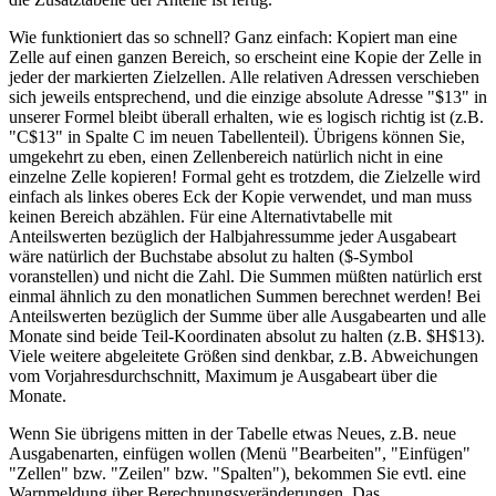
Wie funktioniert das so schnell? Ganz einfach: Kopiert man eine
Zelle auf einen ganzen Bereich, so erscheint eine Kopie der Zelle in
jeder der markierten Zielzellen. Alle relativen Adressen verschieben
sich jeweils entsprechend, und die einzige absolute Adresse "$13" in
unserer Formel bleibt überall erhalten, wie es logisch richtig ist (z.B.
"C$13" in Spalte C im neuen Tabellenteil). Übrigens können Sie,
umgekehrt zu eben, einen Zellenbereich natürlich nicht in eine
einzelne Zelle kopieren! Formal geht es trotzdem, die Zielzelle wird
einfach als linkes oberes Eck der Kopie verwendet, und man muss
keinen Bereich abzählen. Für eine Alternativtabelle mit
Anteilswerten bezüglich der Halbjahressumme jeder Ausgabeart
wäre natürlich der Buchstabe absolut zu halten ($-Symbol
voranstellen) und nicht die Zahl. Die Summen müßten natürlich erst
einmal ähnlich zu den monatlichen Summen berechnet werden! Bei
Anteilswerten bezüglich der Summe über alle Ausgabearten und alle
Monate sind beide Teil-Koordinaten absolut zu halten (z.B. $H$13).
Viele weitere abgeleitete Größen sind denkbar, z.B. Abweichungen
vom Vorjahresdurchschnitt, Maximum je Ausgabeart über die
Monate.
Wenn Sie übrigens mitten in der Tabelle etwas Neues, z.B. neue
Ausgabenarten, einfügen wollen (Menü "Bearbeiten", "Einfügen"
"Zellen" bzw. "Zeilen" bzw. "Spalten"), bekommen Sie evtl. eine
Warnmeldung über Berechnungsveränderungen. Das