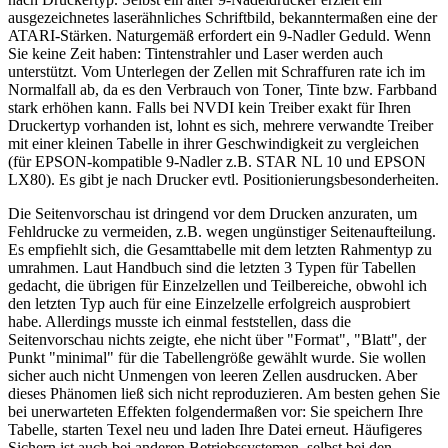
ausgezeichnetes laserähnliches Schriftbild, bekanntermaßen eine der
ATARI-Stärken. Naturgemäß erfordert ein 9-Nadler Geduld. Wenn
Sie keine Zeit haben: Tintenstrahler und Laser werden auch
unterstützt. Vom Unterlegen der Zellen mit Schraffuren rate ich im
Normalfall ab, da es den Verbrauch von Toner, Tinte bzw. Farbband
stark erhöhen kann. Falls bei NVDI kein Treiber exakt für Ihren
Druckertyp vorhanden ist, lohnt es sich, mehrere verwandte Treiber
mit einer kleinen Tabelle in ihrer Geschwindigkeit zu vergleichen
(für EPSON-kompatible 9-Nadler z.B. STAR NL 10 und EPSON
LX80). Es gibt je nach Drucker evtl. Positionierungsbesonderheiten.
Die Seitenvorschau ist dringend vor dem Drucken anzuraten, um
Fehldrucke zu vermeiden, z.B. wegen ungünstiger Seitenaufteilung.
Es empfiehlt sich, die Gesamttabelle mit dem letzten Rahmentyp zu
umrahmen. Laut Handbuch sind die letzten 3 Typen für Tabellen
gedacht, die übrigen für Einzelzellen und Teilbereiche, obwohl ich
den letzten Typ auch für eine Einzelzelle erfolgreich ausprobiert
habe. Allerdings musste ich einmal feststellen, dass die
Seitenvorschau nichts zeigte, ehe nicht über "Format", "Blatt", der
Punkt "minimal" für die Tabellengröße gewählt wurde. Sie wollen
sicher auch nicht Unmengen von leeren Zellen ausdrucken. Aber
dieses Phänomen ließ sich nicht reproduzieren. Am besten gehen Sie
bei unerwarteten Effekten folgendermaßen vor: Sie speichern Ihre
Tabelle, starten Texel neu und laden Ihre Datei erneut. Häufigeres
Sichern ist auch bei anderen Betriebssystemen, selbst bei den