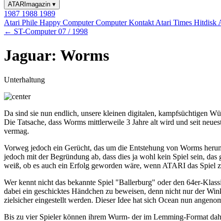
ATARImagazin
▾
1987
1988
1989
Atari Phile
Happy Computer
Computer Kontakt
Atari Times
Hitdisk
← ST-Computer 07 / 1998
Jaguar: Worms
Unterhaltung
Da sind sie nun endlich, unsere kleinen digitalen, kampfsüchtigen Wü
Die Tatsache, dass Worms mittlerweile 3 Jahre alt wird und seit neu
vermag.
Vorweg jedoch ein Gerücht, das um die Entstehung von Worms herumku
jedoch mit der Begründung ab, dass dies ja wohl kein Spiel sein, das
weiß, ob es auch ein Erfolg geworden wäre, wenn ATARI das Spiel zue
Wer kennt nicht das bekannte Spiel "Ballerburg" oder den 64er-Klass
dabei ein geschicktes Händchen zu beweisen, denn nicht nur der Win
zielsicher eingestellt werden. Dieser Idee hat sich Ocean nun ange
Bis zu vier Spieler können ihrem Wurm- der im Lemming-Format dahe