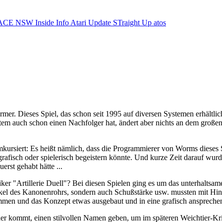
ACE NSW Inside Info
Atari Update
STraight Up
atos
rmer. Dieses Spiel, das schon seit 1995 auf diversen Systemen erhältli
estem auch schon einen Nachfolger hat, ändert aber nichts an dem gro
rsiert: Es heißt nämlich, dass die Programmierer von Worms dieses Sp
 grafisch oder spielerisch begeistern könnte. Und kurze Zeit darauf w
rst gehabt hätte ...
iker "Artillerie Duell"? Bei diesen Spielen ging es um das unterhalts
kel des Kanonenrohrs, sondern auch Schußstärke usw. mussten mit Hin
nommen und das Konzept etwas ausgebaut und in eine grafisch ansprec
r kommt, einen stilvollen Namen geben, um im späteren Weichtier-Kri