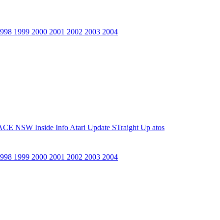
1998
1999
2000
2001
2002
2003
2004
ACE NSW Inside Info
Atari Update
STraight Up
atos
1998
1999
2000
2001
2002
2003
2004