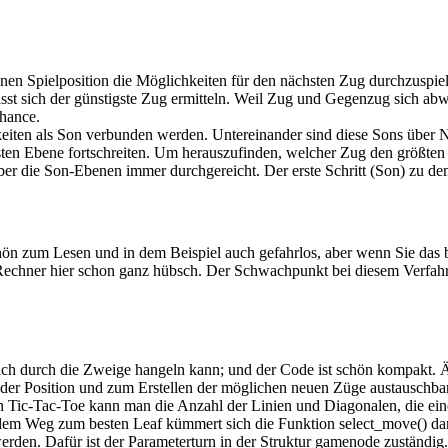
benen Spielposition die Möglichkeiten für den nächsten Zug durchzuspie
 lässt sich der günstigste Zug ermitteln. Weil Zug und Gegenzug sich a
Chance.
eiten als Son verbunden werden. Untereinander sind diese Sons über 
en Ebene fortschreiten. Um herauszufinden, welcher Zug den größten Vo
ber die Son-Ebenen immer durchgereicht. Der erste Schritt (Son) zu de
chön zum Lesen und in dem Beispiel auch gefahrlos, aber wenn Sie das b
 Rechner hier schon ganz hübsch. Der Schwachpunkt bei diesem Verfahr
ch durch die Zweige hangeln kann; und der Code ist schön kompakt. Ä
 der Position und zum Erstellen der möglichen neuen Züge austauschba
on Tic-Tac-Toe kann man die Anzahl der Linien und Diagonalen, die ei
 dem Weg zum besten Leaf kümmert sich die Funktion select_move() da
erden. Dafür ist der Parameterturn in der Struktur gamenode zuständig.