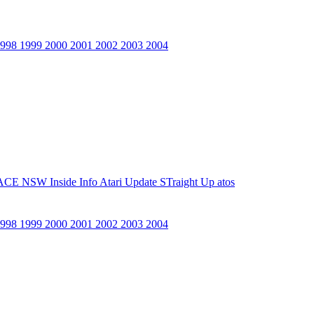
1998
1999
2000
2001
2002
2003
2004
ACE NSW Inside Info
Atari Update
STraight Up
atos
1998
1999
2000
2001
2002
2003
2004