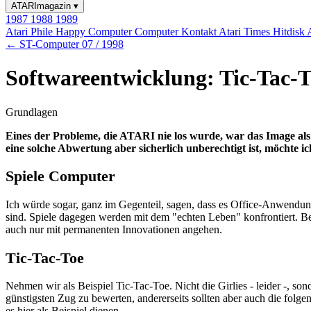
ATARImagazin
▾
1987
1988
1989
Atari Phile
Happy Computer
Computer Kontakt
Atari Times
Hitdisk
← ST-Computer 07 / 1998
Softwareentwicklung: Tic-Tac-T
Grundlagen
Eines der Probleme, die ATARI nie los wurde, war das Image als
eine solche Abwertung aber sicherlich unberechtigt ist, möchte ic
Spiele Computer
Ich würde sogar, ganz im Gegenteil, sagen, dass es Office-Anwendun
sind. Spiele dagegen werden mit dem "echten Leben" konfrontiert. B
auch nur mit permanenten Innovationen angehen.
Tic-Tac-Toe
Nehmen wir als Beispiel Tic-Tac-Toe. Nicht die Girlies - leider -, s
günstigsten Zug zu bewerten, andererseits sollten aber auch die folg
es hier als Beispiel dienen.