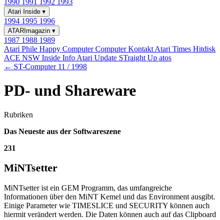
1990
1991
1992
1993
Atari Inside
▾
1994
1995
1996
ATARImagazin
▾
1987
1988
1989
Atari Phile
Happy Computer
Computer Kontakt
Atari Times
Hitdisk
ACE NSW Inside Info
Atari Update
STraight Up
atos
← ST-Computer 11 / 1998
PD- und Shareware
Rubriken
Das Neueste aus der Softwareszene
231
MiNTsetter
MiNTsetter ist ein GEM Programm, das umfangreiche
Informationen über den MiNT Kemel und das Environment ausgibt.
Einige Parameter wie TIMESLICE und SECURITY können auch
hiermit verändert werden. Die Daten können auch auf das Clipboard