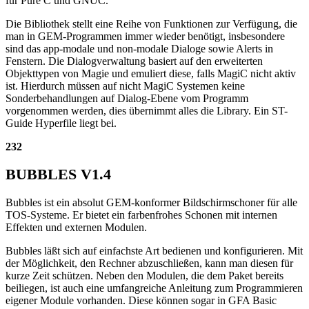
für Pure C und GNUC.
Die Bibliothek stellt eine Reihe von Funktionen zur Verfügung, die
man in GEM-Programmen immer wieder benötigt, insbesondere
sind das app-modale und non-modale Dialoge sowie Alerts in
Fenstern. Die Dialogverwaltung basiert auf den erweiterten
Objekttypen von Magie und emuliert diese, falls MagiC nicht aktiv
ist. Hierdurch müssen auf nicht MagiC Systemen keine
Sonderbehandlungen auf Dialog-Ebene vom Programm
vorgenommen werden, dies übernimmt alles die Library. Ein ST-
Guide Hyperfile liegt bei.
232
BUBBLES V1.4
Bubbles ist ein absolut GEM-konformer Bildschirmschoner für alle
TOS-Systeme. Er bietet ein farbenfrohes Schonen mit internen
Effekten und externen Modulen.
Bubbles läßt sich auf einfachste Art bedienen und konfigurieren. Mit
der Möglichkeit, den Rechner abzuschließen, kann man diesen für
kurze Zeit schützen. Neben den Modulen, die dem Paket bereits
beiliegen, ist auch eine umfangreiche Anleitung zum Programmieren
eigener Module vorhanden. Diese können sogar in GFA Basic