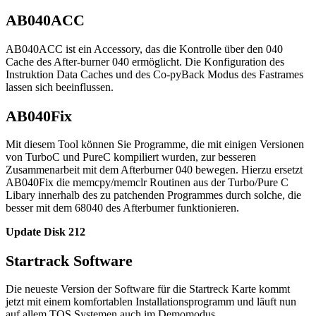
AB040ACC
AB040ACC ist ein Accessory, das die Kontrolle über den 040
Cache des After-burner 040 ermöglicht. Die Konfiguration des
Instruktion Data Caches und des Co-pyBack Modus des Fastrames
lassen sich beeinflussen.
AB040Fix
Mit diesem Tool können Sie Programme, die mit einigen Versionen
von TurboC und PureC kompiliert wurden, zur besseren
Zusammenarbeit mit dem Afterburner 040 bewegen. Hierzu ersetzt
AB040Fix die memcpy/memclr Routinen aus der Turbo/Pure C
Libary innerhalb des zu patchenden Programmes durch solche, die
besser mit dem 68040 des Afterbumer funktionieren.
Update Disk 212
Startrack Software
Die neueste Version der Software für die Startreck Karte kommt
jetzt mit einem komfortablen Installationsprogramm und läuft nun
auf allem TOS Systemen auch im Demomodus.