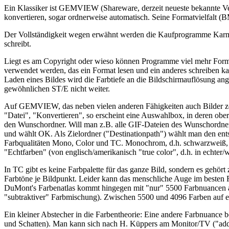
Ein Klassiker ist GEMVIEW (Shareware, derzeit neueste bekannte Vers
konvertieren, sogar ordnerweise automatisch. Seine Formatvielfalt (B
Der Vollständigkeit wegen erwähnt werden die Kaufprogramme Karma 
schreibt.
Liegt es am Copyright oder wieso können Programme viel mehr Format
verwendet werden, das ein Format lesen und ein anderes schreiben 
Laden eines Bildes wird die Farbtiefe an die Bildschirmauflösung an
gewöhnlichen ST/E nicht weiter.
Auf GEMVIEW, das neben vielen anderen Fähigkeiten auch Bilder ze
"Datei", "Konvertieren", so erscheint eine Auswahlbox, in deren obe
den Wunschordner. Will man z.B. alle GIF-Dateien des Wunschordners
und wählt OK. Als Zielordner ("Destinationpath") wählt man den en
Farbqualitäten Mono, Color und TC. Monochrom, d.h. schwarzweiß, w
"Echtfarben" (von englisch/amerikanisch "true color", d.h. in echter/
In TC gibt es keine Farbpalette für das ganze Bild, sondern es gehört
Farbtöne je Bildpunkt. Leider kann das menschliche Auge im besten Fa
DuMont's Farbenatlas kommt hingegen mit "nur" 5500 Farbnuancen aus,
"subtraktiver" Farbmischung). Zwischen 5500 und 4096 Farben auf e
Ein kleiner Abstecher in die Farbentheorie: Eine andere Farbnuance be
und Schatten). Man kann sich nach H. Küppers am Monitor/TV ("additi