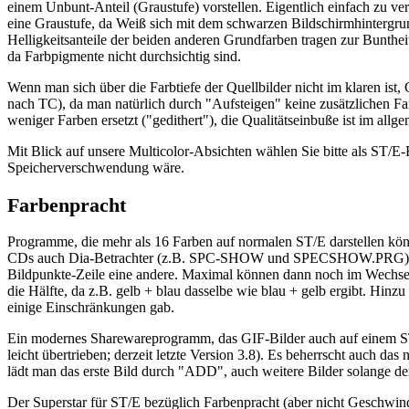
einem Unbunt-Anteil (Graustufe) vorstellen. Eigentlich einfach zu v
eine Graustufe, da Weiß sich mit dem schwarzen Bildschirmhintergrun
Helligkeitsanteile der beiden anderen Grundfarben tragen zur Buntheit
da Farbpigmente nicht durchsichtig sind.
Wenn man sich über die Farbtiefe der Quellbilder nicht im klaren is
nach TC), da man natürlich durch "Aufsteigen" keine zusätzlichen Fa
weniger Farben ersetzt ("gedithert"), die Qualitätseinbuße ist im allge
Mit Blick auf unsere Multicolor-Absichten wählen Sie bitte als ST/
Speicherverschwendung wäre.
Farbenpracht
Programme, die mehr als 16 Farben auf normalen ST/E darstellen k
CDs auch Dia-Betrachter (z.B. SPC-SHOW und SPECSHOW.PRG) und Bild
Bildpunkte-Zeile eine andere. Maximal können dann noch im Wechsel (
die Hälfte, da z.B. gelb + blau dasselbe wie blau + gelb ergibt. Hin
einige Einschränkungen gab.
Ein modernes Sharewareprogramm, das GIF-Bilder auch auf einem ST/E 
leicht übertrieben; derzeit letzte Version 3.8). Es beherrscht auch
lädt man das erste Bild durch "ADD", auch weitere Bilder solange de
Der Superstar für ST/E bezüglich Farbenpracht (aber nicht Ges