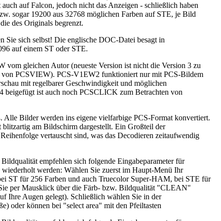
ch auf Falcon, jedoch nicht das Anzeigen - schließlich haben
bzw. sogar 19200 aus 32768 möglichen Farben auf STE, je Bild
 die des Originals begrenzt.
n Sie sich selbst! Die englische DOC-Datei besagt in
4096 auf einem ST oder STE.
om gleichen Autor (neueste Version ist nicht die Version 3 zu
on von PCSVIEW). PCS-V1EW2 funktioniert nur mit PCS-Bildem
derschau mit regelbarer Geschwindigkeit und möglichen
OME4 beigefügt ist auch noch PCSCLICK zum Betrachten von
lle Bilder werden ins eigene vielfarbige PCS-Format konvertiert.
itzartig am Bildschirm dargestellt. Ein Großteil der
 Reihenfolge vertauscht sind, was das Decodieren zeitaufwendig
ildqualität empfehlen sich folgende Eingabeparameter für
 wiederholt werden: Wählen Sie zuerst im Haupt-Menü Ihr
ei ST für 256 Farben und auch Truecolor Super-HAM, bei STE für
ie per Mausklick über die Färb- bzw. Bildqualität "CLEAN"
Ihre Augen gelegt). Schließlich wählen Sie in der
) oder können bei "select area" mit den Pfeiltasten