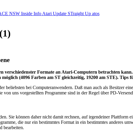
ACE NSW Inside Info
Atari Update
STraight Up
atos
(1)
zene
eien verschiedenster Formate an Atari-Computern betrachten kann.
 möglich (4096 Farben am ST gleichzeitig, 19200 am STE). Tips f
der beliebsten bei Computeranwendern. Daß man auch als Besitzer eine
 Die von uns vorgestellten Programme sind in der Regel über PD-Vers
en. Sie können daher nicht damit rechnen, auf irgendeiner Plattform e
Programme, die nur ein bestimmtes Format in ein bestimmtes ande
d bearbeiten.