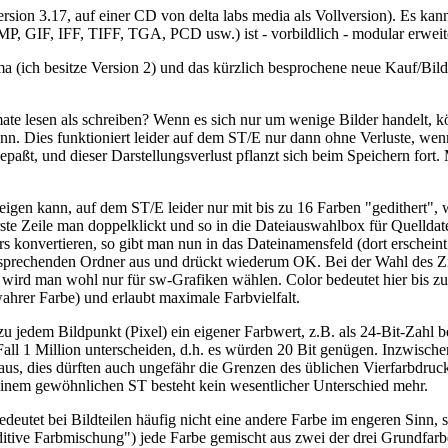
ion 3.17, auf einer CD von delta labs media als Vollversion). Es kann
MP, GIF, IFF, TIFF, TGA, PCD usw.) ist - vorbildlich - modular erweit
(ich besitze Version 2) und das kürzlich besprochene neue Kauf/Bil
e lesen als schreiben? Wenn es sich nur um wenige Bilder handelt, k
kann. Dies funktioniert leider auf dem ST/E nur dann ohne Verluste,
gepaßt, und dieser Darstellungsverlust pflanzt sich beim Speichern f
igen kann, auf dem ST/E leider nur mit bis zu 16 Farben "gedither
rste Zeile man doppelklickt und so in die Dateiauswahlbox für Quelldat
 konvertieren, so gibt man nun in das Dateinamensfeld (dort erschein
tsprechenden Ordner aus und drückt wiederum OK. Bei der Wahl des Zi
ird man wohl nur für sw-Grafiken wählen. Color bedeutet hier bis zu
wahrer Farbe) und erlaubt maximale Farbvielfalt.
 zu jedem Bildpunkt (Pixel) ein eigener Farbwert, z.B. als 24-Bit-Zahl 
ll 1 Million unterscheiden, d.h. es würden 20 Bit genügen. Inzwischen 
 dies dürften auch ungefähr die Grenzen des üblichen Vierfarbdrucks 
inem gewöhnlichen ST besteht kein wesentlicher Unterschied mehr.
deutet bei Bildteilen häufig nicht eine andere Farbe im engeren Sinn, s
ve Farbmischung") jede Farbe gemischt aus zwei der drei Grundfarben 