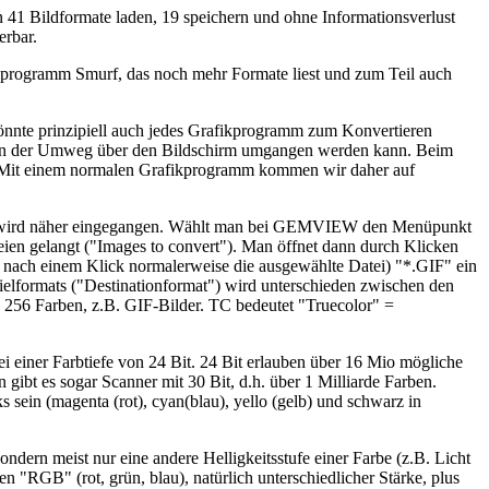
 41 Bildformate laden, 19 speichern und ohne Informationsverlust
erbar.
dprogramm Smurf, das noch mehr Formate liest und zum Teil auch
önnte prinzipiell auch jedes Grafikprogramm zum Konvertieren
 wenn der Umweg über den Bildschirm umgangen werden kann. Beim
ort. Mit einem normalen Grafikprogramm kommen wir daher auf
t", wird näher eingegangen. Wählt man bei GEMVIEW den Menüpunkt
eien gelangt ("Images to convert"). Man öffnet dann durch Klicken
t nach einem Klick normalerweise die ausgewählte Datei) "*.GIF" ein
elformats ("Destinationformat") wird unterschieden zwischen den
 256 Farben, z.B. GIF-Bilder. TC bedeutet "Truecolor" =
bei einer Farbtiefe von 24 Bit. 24 Bit erlauben über 16 Mio mögliche
gibt es sogar Scanner mit 30 Bit, d.h. über 1 Milliarde Farben.
sein (magenta (rot), cyan(blau), yello (gelb) und schwarz in
ondern meist nur eine andere Helligkeitsstufe einer Farbe (z.B. Licht
"RGB" (rot, grün, blau), natürlich unterschiedlicher Stärke, plus