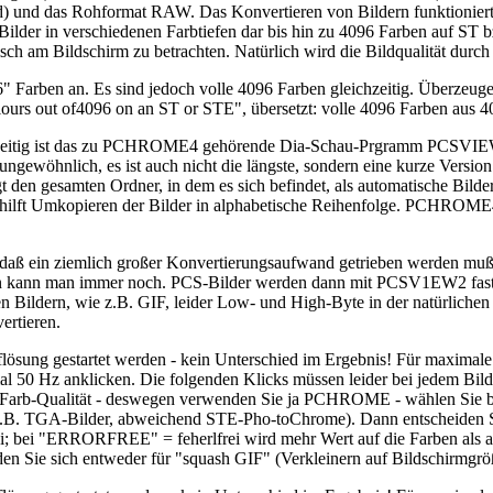
und das Rohformat RAW. Das Konvertieren von Bildern funktioniert au
der in verschiedenen Farbtiefen dar bis hin zu 4096 Farben auf ST 
tisch am Bildschirm zu betrachten. Natürlich wird die Bildqualität durch
 Farben an. Es sind jedoch volle 4096 Farben gleichzeitig. Überzeuge
ours out of4096 on an ST or STE", übersetzt: volle 4096 Farben aus 
chzeitig ist das zu PCHROME4 gehörende Dia-Schau-Prgramm PCSVIEW v
hnlich, es ist auch nicht die längste, sondern eine kurze Versi
gt den gesamten Ordner, in dem es sich befindet, als automatische Bil
ist, hilft Umkopieren der Bilder in alphabetische Reihenfolge. PCHR
 ein ziemlich großer Konvertierungsaufwand getrieben werden muß. A
hen kann man immer noch. PCS-Bilder werden dann mit PCSV1EW2 fast bl
 Bildern, wie z.B. GIF, leider Low- und High-Byte in der natürlichen
rtieren.
ng gestartet werden - kein Unterschied im Ergebnis! Für maximale B
50 Hz anklicken. Die folgenden Klicks müssen leider bei jedem Bild
 Farb-Qualität - deswegen verwenden Sie ja PCHROME - wählen Sie b
 z.B. TGA-Bilder, abweichend STE-Pho-toChrome). Dann entscheiden S
 bei "ERRORFREE" = feherlfrei wird mehr Wert auf die Farben als auf 
n Sie sich entweder für "squash GIF" (Verkleinern auf Bildschirmgröße