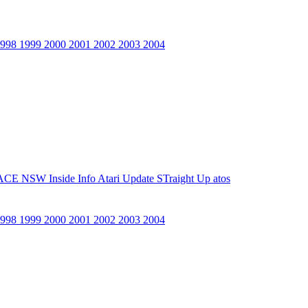
1998
1999
2000
2001
2002
2003
2004
ACE NSW Inside Info
Atari Update
STraight Up
atos
1998
1999
2000
2001
2002
2003
2004