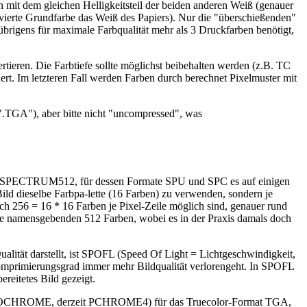
n mit dem gleichen Helligkeitsteil der beiden anderen Weiß (genauer
 vierte Grundfarbe das Weiß des Papiers). Nur die "überschießenden"
 übrigens für maximale Farbqualität mehr als 3 Druckfarben benötigt,
tieren. Die Farbtiefe sollte möglichst beibehalten werden (z.B. TC
rt. Im letzteren Fall werden Farben durch berechnet Pixelmuster mit
".TGA"), aber bitte nicht "uncompressed", was
amm SPECTRUM512, für dessen Formate SPU und SPC es auf einigen
d dieselbe Farbpa-lette (16 Farben) zu verwenden, sondern je
ch 256 = 16 * 16 Farben je Pixel-Zeile möglich sind, genauer rund
 die namensgebenden 512 Farben, wobei es in der Praxis damals doch
lität darstellt, ist SPOFL (Speed Of Light = Lichtgeschwindigkeit,
 Komprimierungsgrad immer mehr Bildqualität verlorengeht. In SPOFL
reitetes Bild gezeigt.
PHOTOCHROME, derzeit PCHROME4) für das Truecolor-Format TGA,