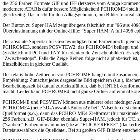
die 256-Farben-Formate GIF und IFF (letzteres vom Amiga kommend) 
modernere ATARIs dafür bessere Möglichkeiten! PCHROME4 stellt Bil
gleichzeitig. Das reicht für den Alltagsgebrauch, um Bilder fotorealis
Der Button zu Super-HAM zeigt übrigens fälschlich nur "96 aus 4096"
Übereinstimmung mit der Online-Hilfe: "Super HAM: A full 4096 col
Der absolute Superstar für Geschwindigkeit und Farbenpracht glei
PCHROME3, sondern PCSVTEW2, das PCHROME4 beiliegt, und ungewö
(zusätzlich mit PCI und TNY für erläuternde Zwischenbilder). Es zei
"Zwischenstops". Falls die Zeige-Reihen-folge nicht alphabetisch 
Einzelbildern in gleicher Qualität.
Der relativ hohe Zeitbedarf von PCHROME hängt damit zusammen, daß
Empfehlung: Zunächst jedes dargestellte Bild speichern (s.u.), lösc
Bearbeitungszeit ist darauf zurückzuführen, daß bei INTEL-konformen
macht. Leider kann PCHROME4 nicht ganze Ordner auf einmal konve
PCHROM4E und PCSVIEW können aus mittlerer oder niedriger Auflösu
PCHROME4 (nette 3D-Auswahl-Buttons!): bei TV-Betrieb erst einmal 
Quellformat (s.o.), dann das PCHRO-ME4-Zielformat (für maximale
256 Farben. z.B. GIF-Bilder, ebenfalls Super-HAM, jedoch für TC,
("saubere" Farben unmanipuliert) bzw. "FLICKERFREE" (flackerfrei;
Dateiauswahlbox die Quelldatei. Bei zu großen GIF-Bildem entscheide