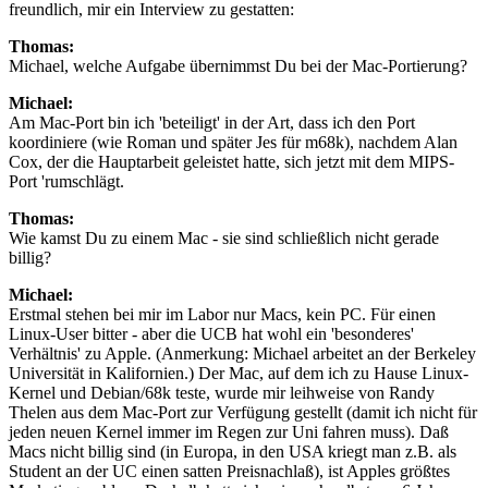
freundlich, mir ein Interview zu gestatten:
Thomas:
Michael, welche Aufgabe übernimmst Du bei der Mac-Portierung?
Michael:
Am Mac-Port bin ich 'beteiligt' in der Art, dass ich den Port
koordiniere (wie Roman und später Jes für m68k), nachdem Alan
Cox, der die Hauptarbeit geleistet hatte, sich jetzt mit dem MIPS-
Port 'rumschlägt.
Thomas:
Wie kamst Du zu einem Mac - sie sind schließlich nicht gerade
billig?
Michael:
Erstmal stehen bei mir im Labor nur Macs, kein PC. Für einen
Linux-User bitter - aber die UCB hat wohl ein 'besonderes'
Verhältnis' zu Apple. (Anmerkung: Michael arbeitet an der Berkeley
Universität in Kalifornien.) Der Mac, auf dem ich zu Hause Linux-
Kernel und Debian/68k teste, wurde mir leihweise von Randy
Thelen aus dem Mac-Port zur Verfügung gestellt (damit ich nicht für
jeden neuen Kernel immer im Regen zur Uni fahren muss). Daß
Macs nicht billig sind (in Europa, in den USA kriegt man z.B. als
Student an der UC einen satten Preisnachlaß), ist Apples größtes