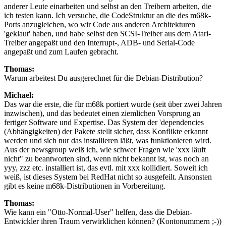
anderer Leute einarbeiten und selbst an den Treibern arbeiten, die
ich testen kann. Ich versuche, die CodeStruktur an die des m68k-
Ports anzugleichen, wo wir Code aus anderen Architekturen
'geklaut' haben, und habe selbst den SCSI-Treiber aus dem Atari-
Treiber angepaßt und den Interrupt-, ADB- und Serial-Code
angepaßt und zum Laufen gebracht.
Thomas:
Warum arbeitest Du ausgerechnet für die Debian-Distribution?
Michael:
Das war die erste, die für m68k portiert wurde (seit über zwei Jahren
inzwischen), und das bedeutet einen ziemlichen Vorsprung an
fertiger Software und Expertise. Das System der 'dependencies
(Abhängigkeiten) der Pakete stellt sicher, dass Konflikte erkannt
werden und sich nur das installieren läßt, was funktionieren wird.
Aus der newsgroup weiß ich, wie schwer Fragen wie 'xxx läuft
nicht" zu beantworten sind, wenn nicht bekannt ist, was noch an
yyy, zzz etc. installiert ist, das evtl. mit xxx kollidiert. Soweit ich
weiß, ist dieses System bei RedHat nicht so ausgefeilt. Ansonsten
gibt es keine m68k-Distributionen in Vorbereitung.
Thomas:
Wie kann ein "Otto-Normal-User" helfen, dass die Debian-
Entwickler ihren Traum verwirklichen können? (Kontonummern ;-))