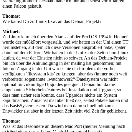
Marketingproblem. Deshalb hatte ich mir auch selbst vor 6 Jahren
einen Falcon gekauft.
Thomas:
Wie kamst Du zu Linux bzw. an das Debian-Projekt?
Michael:
Zu Linux kam ich über den Atari - auf der ProTOS 1994 in Hennef
wurde der m68kPort vorgestellt, und wir hatten in der Uni einen TT
herumstehen, auf dem ich diese Versionen ausprobiert habe, später
dann auf dem Falcon. Wir hatten in der Uni zu der Zeit schon Linux
laufen, da war der Einstieg nicht so schwer. An das Debian-Projekt
bin ich über die Ankündigung in der mailing list gekommen; mit
InternetZugang in der Uni war es nie ein Problem, die vorher
verfügbaren ’filesystem kits’ zu kriegen, aber das (immer noch weit
verbreitete) sogenannte „watchtower2“-Dateisystem war nicht
optimal für zukünftige Upgrades geeignet. Debian bot da die
eingebauten Sicherheitsfeatures bei Installation und Upgrade, so
dass man sicher sein konnte, dass Upgrades nichts am System
kaputtmachen. Zunächst mal aber hieß das, selbst Pakete bauen und
das BasisSystem testen. Da wird man dann schnell mit zum
Entwickler (ist aber in der letzten Zeit nicht viel Zeit für geblieben).
Thomas:
Was ist das Besondere an diesem Mac Port (meiner Meinung nach
existiert einer, der auf dem Mach Microkernel basiert).