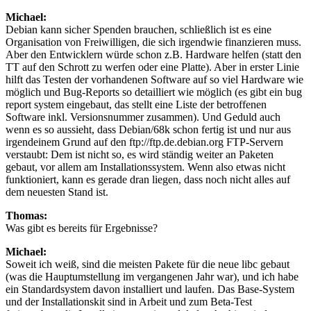
Michael:
Debian kann sicher Spenden brauchen, schließlich ist es eine
Organisation von Freiwilligen, die sich irgendwie finanzieren muss.
Aber den Entwicklern würde schon z.B. Hardware helfen (statt den
TT auf den Schrott zu werfen oder eine Platte). Aber in erster Linie
hilft das Testen der vorhandenen Software auf so viel Hardware wie
möglich und Bug-Reports so detailliert wie möglich (es gibt ein bug
report system eingebaut, das stellt eine Liste der betroffenen
Software inkl. Versionsnummer zusammen). Und Geduld auch
wenn es so aussieht, dass Debian/68k schon fertig ist und nur aus
irgendeinem Grund auf den ftp://ftp.de.debian.org FTP-Servern
verstaubt: Dem ist nicht so, es wird ständig weiter an Paketen
gebaut, vor allem am Installationssystem. Wenn also etwas nicht
funktioniert, kann es gerade dran liegen, dass noch nicht alles auf
dem neuesten Stand ist.
Thomas:
Was gibt es bereits für Ergebnisse?
Michael:
Soweit ich weiß, sind die meisten Pakete für die neue libc gebaut
(was die Hauptumstellung im vergangenen Jahr war), und ich habe
ein Standardsystem davon installiert und laufen. Das Base-System
und der Installationskit sind in Arbeit und zum Beta-Test