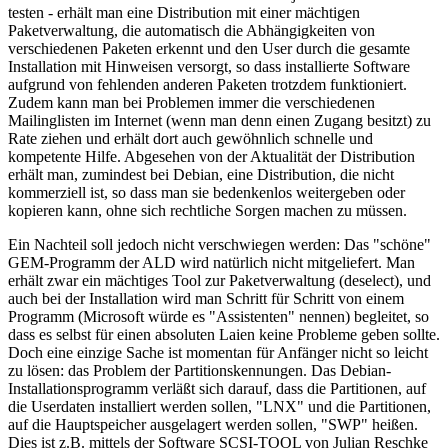
testen - erhält man eine Distribution mit einer mächtigen
Paketverwaltung, die automatisch die Abhängigkeiten von
verschiedenen Paketen erkennt und den User durch die gesamte
Installation mit Hinweisen versorgt, so dass installierte Software
aufgrund von fehlenden anderen Paketen trotzdem funktioniert.
Zudem kann man bei Problemen immer die verschiedenen
Mailinglisten im Internet (wenn man denn einen Zugang besitzt) zu
Rate ziehen und erhält dort auch gewöhnlich schnelle und
kompetente Hilfe. Abgesehen von der Aktualität der Distribution
erhält man, zumindest bei Debian, eine Distribution, die nicht
kommerziell ist, so dass man sie bedenkenlos weitergeben oder
kopieren kann, ohne sich rechtliche Sorgen machen zu müssen.
Ein Nachteil soll jedoch nicht verschwiegen werden: Das "schöne"
GEM-Programm der ALD wird natürlich nicht mitgeliefert. Man
erhält zwar ein mächtiges Tool zur Paketverwaltung (deselect), und
auch bei der Installation wird man Schritt für Schritt von einem
Programm (Microsoft würde es "Assistenten" nennen) begleitet, so
dass es selbst für einen absoluten Laien keine Probleme geben sollte.
Doch eine einzige Sache ist momentan für Anfänger nicht so leicht
zu lösen: das Problem der Partitionskennungen. Das Debian-
Installationsprogramm verläßt sich darauf, dass die Partitionen, auf
die Userdaten installiert werden sollen, "LNX" und die Partitionen,
auf die Hauptspeicher ausgelagert werden sollen, "SWP" heißen.
Dies ist z.B. mittels der Software SCSI-TOOL von Julian Reschke