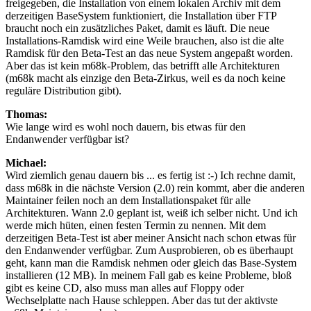
freigegeben, die Installation von einem lokalen Archiv mit dem
derzeitigen BaseSystem funktioniert, die Installation über FTP
braucht noch ein zusätzliches Paket, damit es läuft. Die neue
Installations-Ramdisk wird eine Weile brauchen, also ist die alte
Ramdisk für den Beta-Test an das neue System angepaßt worden.
Aber das ist kein m68k-Problem, das betrifft alle Architekturen
(m68k macht als einzige den Beta-Zirkus, weil es da noch keine
reguläre Distribution gibt).
Thomas:
Wie lange wird es wohl noch dauern, bis etwas für den
Endanwender verfügbar ist?
Michael:
Wird ziemlich genau dauern bis ... es fertig ist :-) Ich rechne damit,
dass m68k in die nächste Version (2.0) rein kommt, aber die anderen
Maintainer feilen noch an dem Installationspaket für alle
Architekturen. Wann 2.0 geplant ist, weiß ich selber nicht. Und ich
werde mich hüten, einen festen Termin zu nennen. Mit dem
derzeitigen Beta-Test ist aber meiner Ansicht nach schon etwas für
den Endanwender verfügbar. Zum Ausprobieren, ob es überhaupt
geht, kann man die Ramdisk nehmen oder gleich das Base-System
installieren (12 MB). In meinem Fall gab es keine Probleme, bloß
gibt es keine CD, also muss man alles auf Floppy oder
Wechselplatte nach Hause schleppen. Aber das tut der aktivste