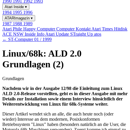
1990
1991
1992
1993
Atari Inside
▾
1994
1995
1996
ATARImagazin
▾
1987
1988
1989
Atari Phile
Happy Computer
Computer Kontakt
Atari Times
Hitdisk
ACE NSW Inside Info
Atari Update
STraight Up
atos
← ST-Computer 01 / 1999
Linux/68k: ALD 2.0
Grundlagen (2)
Grundlagen
Nachdem wir in der Ausgabe 12/98 die Einleitung zum Linux
ALD 2.0-Release vorstellten, geht es in dieser Ausgabe mit mehr
Details zur Installation sowie einem Interview hinsichtlich der
Weiterentwicklung von Linux für 68k-Systeme weiter.
Dieser Artikel wendet sich an alle, die auch heute noch (oder
wieder) Interesse an dem modernen, Posixkonformen
Betriebssystem "Linux" haben (besonders natürlich an die User, die
Motorola-68k Maschinen verwenden). Zuerst komme ich einmal zu