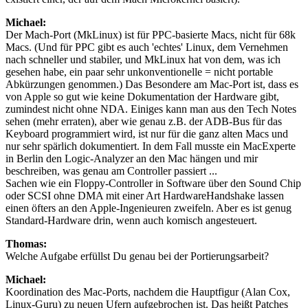
Michael:
Der Mach-Port (MkLinux) ist für PPC-basierte Macs, nicht für 68k
Macs. (Und für PPC gibt es auch 'echtes' Linux, dem Vernehmen
nach schneller und stabiler, und MkLinux hat von dem, was ich
gesehen habe, ein paar sehr unkonventionelle = nicht portable
Abkürzungen genommen.) Das Besondere am Mac-Port ist, dass es
von Apple so gut wie keine Dokumentation der Hardware gibt,
zumindest nicht ohne NDA. Einiges kann man aus den Tech Notes
sehen (mehr erraten), aber wie genau z.B. der ADB-Bus für das
Keyboard programmiert wird, ist nur für die ganz alten Macs und
nur sehr spärlich dokumentiert. In dem Fall musste ein MacExperte
in Berlin den Logic-Analyzer an den Mac hängen und mir
beschreiben, was genau am Controller passiert ...
Sachen wie ein Floppy-Controller in Software über den Sound Chip
oder SCSI ohne DMA mit einer Art HardwareHandshake lassen
einen öfters an den Apple-Ingenieuren zweifeln. Aber es ist genug
Standard-Hardware drin, wenn auch komisch angesteuert.
Thomas:
Welche Aufgabe erfüllst Du genau bei der Portierungsarbeit?
Michael:
Koordination des Mac-Ports, nachdem die Hauptfigur (Alan Cox,
Linux-Guru) zu neuen Ufern aufgebrochen ist. Das heißt Patches