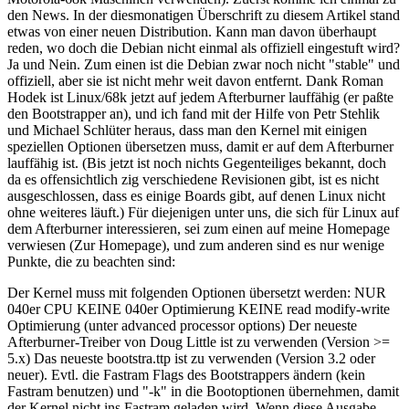
den News. In der diesmonatigen Überschrift zu diesem Artikel stand
etwas von einer neuen Distribution. Kann man davon überhaupt
reden, wo doch die Debian nicht einmal als offiziell eingestuft wird?
Ja und Nein. Zum einen ist die Debian zwar noch nicht "stable" und
offiziell, aber sie ist nicht mehr weit davon entfernt. Dank Roman
Hodek ist Linux/68k jetzt auf jedem Afterburner lauffähig (er paßte
den Bootstrapper an), und ich fand mit der Hilfe von Petr Stehlik
und Michael Schlüter heraus, dass man den Kernel mit einigen
speziellen Optionen übersetzen muss, damit er auf dem Afterburner
lauffähig ist. (Bis jetzt ist noch nichts Gegenteiliges bekannt, doch
da es offensichtlich zig verschiedene Revisionen gibt, ist es nicht
ausgeschlossen, dass es einige Boards gibt, auf denen Linux nicht
ohne weiteres läuft.) Für diejenigen unter uns, die sich für Linux auf
dem Afterburner interessieren, sei zum einen auf meine Homepage
verwiesen (Zur Homepage), und zum anderen sind es nur wenige
Punkte, die zu beachten sind:
Der Kernel muss mit folgenden Optionen übersetzt werden: NUR
040er CPU KEINE 040er Optimierung KEINE read modify-write
Optimierung (unter advanced processor options) Der neueste
Afterburner-Treiber von Doug Little ist zu verwenden (Version >=
5.x) Das neueste bootstra.ttp ist zu verwenden (Version 3.2 oder
neuer). Evtl. die Fastram Flags des Bootstrappers ändern (kein
Fastram benutzen) und "-k" in die Bootoptionen übernehmen, damit
der Kernel nicht ins Fastram geladen wird. Wenn diese Ausgabe