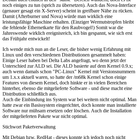
noch einiges zu tun (sprich zu übersetzen). Auch das Nova-Interface
(genauer gesagt ein X-Server) scheint in greifbare Nähe zu rücken.
Damit (Afterburner und Nova) würde man wirklich eine
leistungsfähige Maschine erhalten. (Einziger Wermutstropfen bleibt
die fehlende Ethernetkarte für den Raubvogel!) Somit war die
Jahreswende wirklich ereignisreich, ich bin gespannt, wie sich erst
das Frühjahr entwickelt!
Ich wende mich nun an die Leser, die bisher wenig Erfahrung mit
Linux und den verschiedenen Distributionen gesammelt haben:
Einige Leser haben bei Delta Labs angefragt, wo denn jetzt der
Unterschied zur ALD sei. Die ALD basierte auf dem Kernel 0.9.x;
auch wenn damals schon "PC-Linux" Kernel mit Versionsnummern
um 1.x.x aktuell waren, so hatte der /m68k Kernel schon einige
Features von diesem Kernel, doch hinkte er in vielen Bereichen
hinterher, ebenso die mitgelieferte Software - und diese macht eine
Distribution schließlich aus.
Auch die Einbindung ins System war bei weitem nicht optimal. Man
hatte zwar ein Basissystem eingerichtet, doch konnte man installierte
Software nur mühsam ersetzen oder löschen. Auch die Installation
der mitgelieferten Pakete war nicht optimal.
Stichwort Paketverwaltung
Mit Debian bzw. RedHat - dieses konnte ich jedoch noch nicht