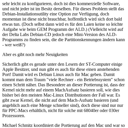
sehr leicht zu konfigurieren, doch ist dies kommerzielle Software,
und nicht jeder ist im Besitz derselben. Für dieses Problem stellt das
Debian-Installationsutility eine Option zur Verfügung, doch
momentan ist diese nicht brauchbar, hoffentlich wird sich dort bald
etwas tun. (Doch selbst dann wird es für den Laien keine so leichte
Aufgabe wie beim GEM Programm der ALD.) (Vielleicht wird auf
der Delta Labs Debian-CD jedoch eine Mini-Version des ALD-
Programms zu finden sein, die die Partitionskennungen ändern kann
- wer weiß?)
Aber es gibt noch mehr Neuigkeiten
Sicherlich gibt es gerade unter den Lesern der ST-Computer einige
Apple Besitzer, und nun gibt es auch für diese einen anstehenden
Port! Damit wird es Debian Linux auch für Mac geben. Damit
kommt man dem Traum "viele Rechner - ein Betriebssystem" schon
einen Schritt näher. Das Besondere an dieser Portierung ist, dass der
Kernel nicht mehr auf einem MachAufsatz basieren soll, wie dies
bisher bei den meisten Mac-Linux Distributionen der Fall war. Es
gibt zwar Kernel, die nicht auf dem Mach-Aufsatz basieren (und
angeblich auch eine Menge schneller sind), doch diese sind nur nur
für PPC-Macs erhältlich, nicht für solche mit 68040er oder 030er
Prozessoren.
Michael Schmitz koordiniert die Portierung auf den Mac und war so