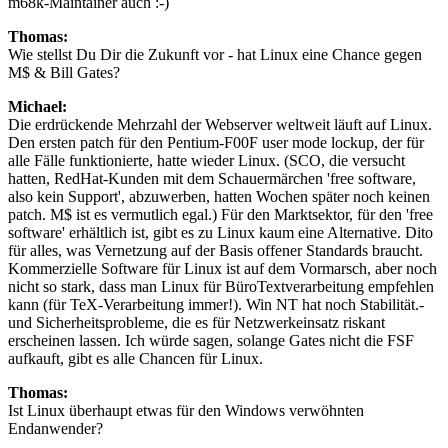
m68k-Maintainer auch :-)
Thomas:
Wie stellst Du Dir die Zukunft vor - hat Linux eine Chance gegen
M$ & Bill Gates?
Michael:
Die erdrückende Mehrzahl der Webserver weltweit läuft auf Linux.
Den ersten patch für den Pentium-F00F user mode lockup, der für
alle Fälle funktionierte, hatte wieder Linux. (SCO, die versucht
hatten, RedHat-Kunden mit dem Schauermärchen 'free software,
also kein Support', abzuwerben, hatten Wochen später noch keinen
patch. M$ ist es vermutlich egal.) Für den Marktsektor, für den 'free
software' erhältlich ist, gibt es zu Linux kaum eine Alternative. Dito
für alles, was Vernetzung auf der Basis offener Standards braucht.
Kommerzielle Software für Linux ist auf dem Vormarsch, aber noch
nicht so stark, dass man Linux für BüroTextverarbeitung empfehlen
kann (für TeX-Verarbeitung immer!). Win NT hat noch Stabilität.-
und Sicherheitsprobleme, die es für Netzwerkeinsatz riskant
erscheinen lassen. Ich würde sagen, solange Gates nicht die FSF
aufkauft, gibt es alle Chancen für Linux.
Thomas:
Ist Linux überhaupt etwas für den Windows verwöhnten
Endanwender?