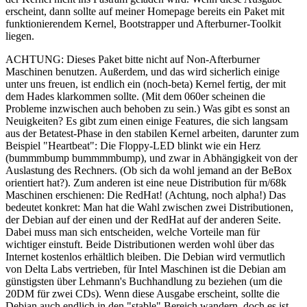
erscheint, dann sollte auf meiner Homepage bereits ein Paket mit
funktionierendem Kernel, Bootstrapper und Afterburner-Toolkit
liegen.
ACHTUNG: Dieses Paket bitte nicht auf Non-Afterburner
Maschinen benutzen. Außerdem, und das wird sicherlich einige
unter uns freuen, ist endlich ein (noch-beta) Kernel fertig, der mit
dem Hades klarkommen sollte. (Mit dem 060er scheinen die
Probleme inzwischen auch behoben zu sein.) Was gibt es sonst an
Neuigkeiten? Es gibt zum einen einige Features, die sich langsam
aus der Betatest-Phase in den stabilen Kernel arbeiten, darunter zum
Beispiel "Heartbeat": Die Floppy-LED blinkt wie ein Herz
(bummmbump bummmmbump), und zwar in Abhängigkeit von der
Auslastung des Rechners. (Ob sich da wohl jemand an der BeBox
orientiert hat?). Zum anderen ist eine neue Distribution für m/68k
Maschinen erschienen: Die RedHat! (Achtung, noch alpha!) Das
bedeutet konkret: Man hat die Wahl zwischen zwei Distributionen,
der Debian auf der einen und der RedHat auf der anderen Seite.
Dabei muss man sich entscheiden, welche Vorteile man für
wichtiger einstuft. Beide Distributionen werden wohl über das
Internet kostenlos erhältlich bleiben. Die Debian wird vermutlich
von Delta Labs vertrieben, für Intel Maschinen ist die Debian am
günstigsten über Lehmann's Buchhandlung zu beziehen (um die
20DM für zwei CDs). Wenn diese Ausgabe erscheint, sollte die
Debian auch endlich in den "stable" Bereich wandern, doch es ist