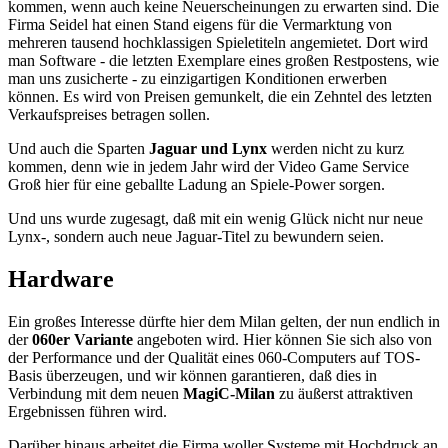
kommen, wenn auch keine Neuerscheinungen zu erwarten sind. Die
Firma Seidel hat einen Stand eigens für die Vermarktung von
mehreren tausend hochklassigen Spieletiteln angemietet. Dort wird
man Software - die letzten Exemplare eines großen Restpostens, wie
man uns zusicherte - zu einzigartigen Konditionen erwerben
können. Es wird von Preisen gemunkelt, die ein Zehntel des letzten
Verkaufspreises betragen sollen.
Und auch die Sparten
Jaguar und Lynx
werden nicht zu kurz
kommen, denn wie in jedem Jahr wird der Video Game Service
Groß hier für eine geballte Ladung an Spiele-Power sorgen.
Und uns wurde zugesagt, daß mit ein wenig Glück nicht nur neue
Lynx-, sondern auch neue Jaguar-Titel zu bewundern seien.
Hardware
Ein großes Interesse dürfte hier dem Milan gelten, der nun endlich in
der
060er Variante
angeboten wird. Hier können Sie sich also von
der Performance und der Qualität eines 060-Computers auf TOS-
Basis überzeugen, und wir können garantieren, daß dies in
Verbindung mit dem neuen
MagiC-Milan
zu äußerst attraktiven
Ergebnissen führen wird.
Darüber hinaus arbeitet die Firma woller Systeme mit Hochdruck an