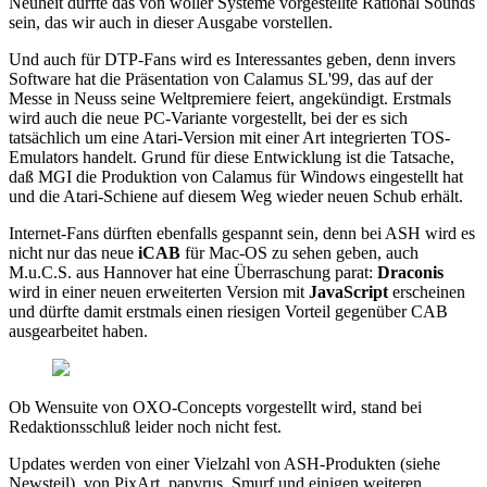
Neuheit dürfte das von woller Systeme vorgestellte Rational Sounds
sein, das wir auch in dieser Ausgabe vorstellen.
Und auch für DTP-Fans wird es Interessantes geben, denn invers
Software hat die Präsentation von Calamus SL'99, das auf der
Messe in Neuss seine Weltpremiere feiert, angekündigt. Erstmals
wird auch die neue PC-Variante vorgestellt, bei der es sich
tatsächlich um eine Atari-Version mit einer Art integrierten TOS-
Emulators handelt. Grund für diese Entwicklung ist die Tatsache,
daß MGI die Produktion von Calamus für Windows eingestellt hat
und die Atari-Schiene auf diesem Weg wieder neuen Schub erhält.
Internet-Fans dürften ebenfalls gespannt sein, denn bei ASH wird es
nicht nur das neue
iCAB
für Mac-OS zu sehen geben, auch
M.u.C.S. aus Hannover hat eine Überraschung parat:
Draconis
wird in einer neuen erweiterten Version mit
JavaScript
erscheinen
und dürfte damit erstmals einen riesigen Vorteil gegenüber CAB
ausgearbeitet haben.
Ob Wensuite von OXO-Concepts vorgestellt wird, stand bei
Redaktionsschluß leider noch nicht fest.
Updates werden von einer Vielzahl von ASH-Produkten (siehe
Newsteil), von PixArt, papyrus, Smurf und einigen weiteren