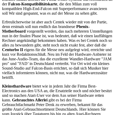
der
Falcon-Kompatibilitätskarte
, die den Milan zum voll
kompatiblen High-End-Falcon mit Superperformance avancieren
soll Wir sind gespannt, was es auf der Messe zu sehen gibt.
Erfreulicherweise ist aber auch Centek wieder mit von der Partie,
denn erstmals soll nun endlich das brandneue
Phenix-
Motherboard
vorgestellt werden, das nach mehreren Umstellungen
nun in der finalen Phase ist, was bedeutet, daß wir einen lauffähigen
Rechner angekündigt bekommen haben. Was es bei Centek noch so
alles zu bewundern gibt, steht noch nicht exakt fest, aber daß die
Centurbo II
eigens für die Messe neu aufgelegt wird, erreichte und
kurz vor Redaktionsschluß. Neu im Feld der Hardware-Anbieter ist
das June-Audio-Team, das die exzellente Wandler-Hardware "JAM
pro" und "FAD’ in Deutschland vertreibt. Vor Ort wird ein kleines
Sound-Studio auf Falcon-Basis errichtet, so daß sich Musiker hier
vielfach informieren können, nicht nur, was die Hardwarezusätze
betrifft.
Kleinsthardware
bietet wie in jedem Jahr die Firma Best-
Electronics aus den USA an, die Ersatzteile noch und nöcher besitzt
und so machen Atari-User vor dem Aus seiner Hardware retten
kann.
Gebrauchtes Allerlei
gibt es bei der Firma
Gebrauchtfachmarkt Peter Denk zu erwerben, bekannt für das
größte Atari-Gebrauchtsortiment Deutschlands. Hier können Sie
vom Joystick über Tastaturen bis hin zu alten Atari-Rechnern