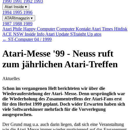
1990
1991
1992
1993
Atari Inside
▾
1994
1995
1996
ATARImagazin
▾
1987
1988
1989
Atari Phile
Happy Computer
Computer Kontakt
Atari Times
Hitdisk
ACE NSW Inside Info
Atari Update
STraight Up
atos
← ST-Computer 04 / 1999
Atari-Messe '99 - Neuss ruft
zum jährlichen Atari-Treffen
Aktuelles
Schon im vergangenen Heft berichteten wir über die
Wiederauferstehung der Atari- Messe. Denn ursprünglich war
die Wiederholung des Zusammentreffens der Atari-Fans erst
für den Herbst 1999 geplant. Doch wider Erwarten haben sich
viele Softwarehäuser mehrfach für die Vorverlegung
ausgesprochen.
Der Grund mag u.a. auch darin liegen, daß sich eine Veranstaltung
wie die Atari-Messe immer wieder motivierend auf das Engagement