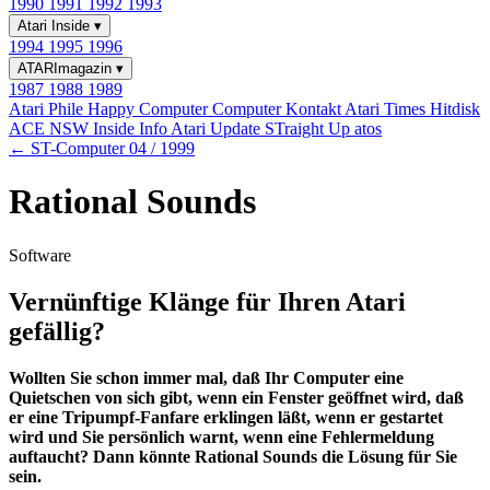
1990
1991
1992
1993
Atari Inside
▾
1994
1995
1996
ATARImagazin
▾
1987
1988
1989
Atari Phile
Happy Computer
Computer Kontakt
Atari Times
Hitdisk
ACE NSW Inside Info
Atari Update
STraight Up
atos
← ST-Computer 04 / 1999
Rational Sounds
Software
Vernünftige Klänge für Ihren Atari
gefällig?
Wollten Sie schon immer mal, daß Ihr Computer eine
Quietschen von sich gibt, wenn ein Fenster geöffnet wird, daß
er eine Tripumpf-Fanfare erklingen läßt, wenn er gestartet
wird und Sie persönlich warnt, wenn eine Fehlermeldung
auftaucht? Dann könnte Rational Sounds die Lösung für Sie
sein.