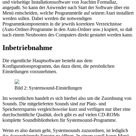
und vielseitige Installationssoftware von Joachim Formallaz,
angepaßt. So kann der Anwender nach Start der Software über ein
Menü entscheiden, welche Programmteile auf seinem Atari installiert
werden sollen. Dabei werden die notwendigen
Programmkomponenten in die jeweils korrekten Verzeichnisse
(Auto-Ordner-Programme in den Auto-Ordner usw.) kopiert, so daß
nach einem Neubooten des Computers direkt gestartet werden kann.
Inbetriebnahme
Die eigentliche Hauptsoftware besteht aus dem
Konfigurationsprogramm, das dazu dient, die persönlichen
Einstellungen vorzunehmen.
Bild 2: Systemsound-Einstellungen
Im wesentlichen handelt es sich hierbei also um die Zuordnung von
Sounds. Die mitgelieferten Sounds sind zur Platz- und
Speicherersparnis vergleichsweise kurz und verfügen nur über eine
durchschnittliche Qualität, doch gibt es auf vielen CD-ROMs
komplette Soundbibliotheken für Systemsound-Programme.
Wenn es also darum geht, Systemsounds zuzuordnen, ist lediglich
das dazugehörende Fenster zu öffnen. In einem scroll-baren Menü