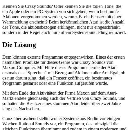
Kennen Sie Crazy Sounds? Oder kennen Sie die tollen Töne, die
ein Apple oder ein PC-System von sich geben, wenn bestimmte
Aktionen vorgenommen werden, wenn z.B. ein Fenster mit einer
Warnmeldung erscheint? Beim herkömmlichen Atari ist die Anzahl
der Töne, die aktionsbezogen erklingen, nicht nur eingeschränkt,
sondern in der Regel auch nur auf ein Systemsound-Pling reduziert.
Die Lösung
Dem können externe Programme entgegenwirken. Eines der ersten
namhaften Produkte für dieses Genre war Crazy Sounds von
Maxon-Computer. Mit Hilfe dieses Programms lernte der Atari
erstmals das "Sprechen" mit Bezug auf Aktionen aller Art. Egal, ob
es nun darum ging, daß ein Fenster geöffnet, ein bestimmtes
Programm gestartet oder eine Funktion aufgerufen wurde.
Mit dem Ende der Aktivitäten der Firma Maxon auf dem Atari-
Markt endete gleichzeitig auch der Vertrieb von Crazy Sounds, und
so hatten die Besitzer eines stummen Atari leider über zwei Jahre
lang das Nachsehen.
Ganz überraschend stellte woller Systeme aus Berlin vor einigen
Wochen Rational Sounds vor, ein Programm, das prinzipiell die
gleichen Funktionen übernimmt und zudem in einem modernen und