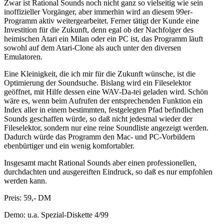
Zwar ist Rational Sounds noch nicht ganz so vielseitig wie sein
inoffizieller Vorgänger, aber immerhin wird an diesem 99er-
Programm aktiv weitergearbeitet. Ferner tätigt der Kunde eine
Investition für die Zukunft, denn egal ob der Nachfolger des
heimischen Atari ein Milan oder ein PC ist, das Programm läuft
sowohl auf dem Atari-Clone als auch unter den diversen
Emulatoren.
Eine Kleinigkeit, die ich mir für die Zukunft wünsche, ist die
Optimierung der Soundsuche. Bislang wird ein Fileselektor
geöffnet, mit Hilfe dessen eine WAV-Da-tei geladen wird. Schön
wäre es, wenn beim Aufrufen der entsprechenden Funktion ein
Index aller in einem bestimmten, festgelegten Pfad befindlichen
Sounds geschaffen würde, so daß nicht jedesmal wieder der
Fileselektor, sondern nur eine reine Soundliste angezeigt werden.
Dadurch würde das Programm den Mac- und PC-Vorbildern
ebenbürtiger und ein wenig komfortabler.
Insgesamt macht Rational Sounds aber einen professionellen,
durchdachten und ausgereiften Eindruck, so daß es nur empfohlen
werden kann.
Preis: 59,- DM
Demo: u.a. Spezial-Diskette 4/99