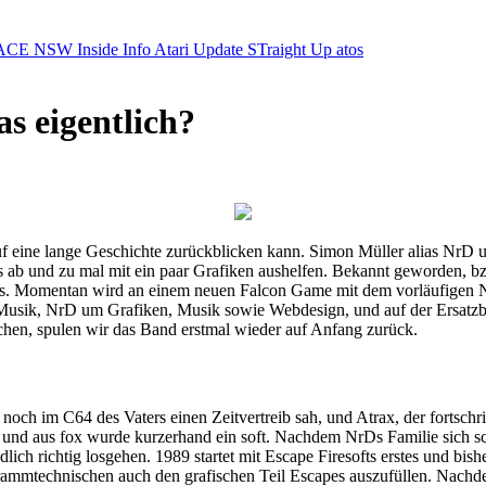
ACE NSW Inside Info
Atari Update
STraight Up
atos
as eigentlich?
auf eine lange Geschichte zurückblicken kann. Simon Müller alias NrD u
 ab und zu mal mit ein paar Grafiken aushelfen. Bekannt geworden, bz
ris. Momentan wird an einem neuen Falcon Game mit dem vorläufigen
Musik, NrD um Grafiken, Musik sowie Webdesign, und auf der Ersatzb
hen, spulen wir das Band erstmal wieder auf Anfang zurück.
noch im C64 des Vaters einen Zeitvertreib sah, und Atrax, der fortsch
und aus fox wurde kurzerhand ein soft. Nachdem NrDs Familie sich sc
h richtig losgehen. 1989 startet mit Escape Firesofts erstes und bishe
rammtechnischen auch den grafischen Teil Escapes auszufüllen. Nachde