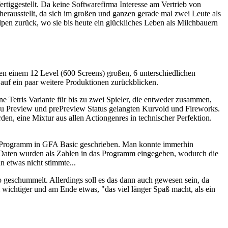
ertiggestellt. Da keine Softwarefirma Interesse am Vertrieb von
herausstellt, da sich im großen und ganzen gerade mal zwei Leute als
lpen zurück, wo sie bis heute ein glückliches Leben als Milchbauern
ben einem 12 Level (600 Screens) großen, 6 unterschiedlichen
uf ein paar weitere Produktionen zurückblicken.
e Tetris Variante für bis zu zwei Spieler, die entweder zusammen,
 Zu Preview und prePreview Status gelangten Kurvoid und Fireworks.
en, eine Mixtur aus allen Actiongenres in technischer Perfektion.
ng Programm in GFA Basic geschrieben. Man konnte immerhin
ie Daten wurden als Zahlen in das Programm eingegeben, wodurch die
 etwas nicht stimmte...
 geschummelt. Allerdings soll es das dann auch gewesen sein, da
wichtiger und am Ende etwas, "das viel länger Spaß macht, als ein