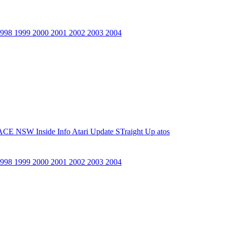
1998
1999
2000
2001
2002
2003
2004
ACE NSW Inside Info
Atari Update
STraight Up
atos
1998
1999
2000
2001
2002
2003
2004