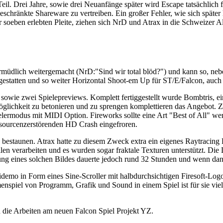
eil. Drei Jahre, sowie drei Neuanfänge später wird Escape tatsächlich f
eschränkte Shareware zu vertreiben. Ein großer Fehler, wie sich später 
 soeben erlebten Pleite, ziehen sich NrD und Atrax in die Schweizer A
unermüdlich weitergemacht (NrD:"Sind wir total blöd?") und kann so, ne
tatten und so weiter Horizontal Shoot-em Up für ST/E/Falcon, auch a
owie zwei Spielepreviews. Komplett fertiggestellt wurde Bombtris, ein
Möglichkeit zu betonieren und zu sprengen komplettieren das Angebot.
ermodus mit MIDI Option. Fireworks sollte eine Art "Best of All" werd
sourcenzerstörenden HD Crash eingefroren.
 bestaunen. Atrax hatte zu diesem Zweck extra ein eigenes Raytraci
llen verarbeiten und es wurden sogar fraktale Texturen unterstützt. D
ung eines solchen Bildes dauerte jedoch rund 32 Stunden und wenn dann
demo in Form eines Sine-Scroller mit halbdurchsichtigen Firesoft-Logo
spiel von Programm, Grafik und Sound in einem Spiel ist für sie viel 
 die Arbeiten am neuen Falcon Spiel Projekt YZ.