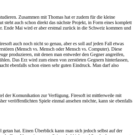
tudieren. Zusammen mit Thomas hat er zudem für die kleine
 steht auch schon direkt das nächste Projekt, in Form eines komplett
ker. Ende Mai wird er aber erstmal zurück in die Schweiz kommen und
oft auch noch nicht so genau, aber es soll auf jeden Fall etwas
zu zerstören (Mensch vs. Mensch oder Mensch vs. Computer). Diese
zeuge produzieren, mit denen man entweder den Gegner angreifen,
len. Das Erz wird zum einen von zerstörten Gegnern hinterlassen,
acht ebenfalls schon einen sehr guten Eindruck. Man darf also
l der Komunikation zur Verfügung. Firesoft ist mittlerweile mit
sher veröffentlichten Spiele einmal ansehen möchte, kann sie ebenfalls
el getan hat. Einen Überblick kann man sich jedoch selbst auf der