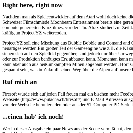
Right here, right now
Nachdem man als Spieleentwickler auf dem Atari wohl doch keine di
Schweizer Filmschmiede Moonbeam Entertainment bereits eine gerendert
computergenerierten Kurzfilmes, vor der Tür. Atrax studiert zur Zei
kräftig an Project YZ weitercoden.
Project YZ soll eine Mischung aus Bubble Bobble und Comand and Conq
neuartiges werden.Ein großer Teil der Gameengine wie z.B. die KI sind
stehen sich auf den Spielfeld gegenüber, sind jedoch nur über Umwe
oder zur Produktion benötigtes Erz abbauen kann. Momentan kann ma
kann aber auch aus heißumkämpften Minen abgebaut werden. Hört sich 
gespannt sein, was in Zukunft seinen Weg über die Alpen auf unsere Fe
Ruf mich an
Firesoft würde sich auf jeden Fall freuen mal ein bischen mehr Feed
Webseite (http://www.pulacha.ch/firesoft/) und E-Mail-Adressen ausges
von der Webseite herunterladen oder aus der ST Computer PD Serie 
...einen hab' ich noch!
Wer in dieser Ausgabe ein paar News aus der Scene vermißt hat, dem se