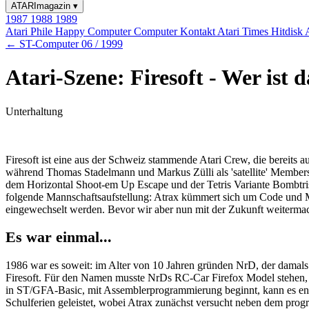
ATARImagazin
▾
1987
1988
1989
Atari Phile
Happy Computer
Computer Kontakt
Atari Times
Hitdisk
← ST-Computer 06 / 1999
Atari-Szene: Firesoft - Wer ist d
Unterhaltung
Firesoft ist eine aus der Schweiz stammende Atari Crew, die bereits 
während Thomas Stadelmann und Markus Zülli als 'satellite' Members
dem Horizontal Shoot-em Up Escape und der Tetris Variante Bombt
folgende Mannschaftsaufstellung: Atrax kümmert sich um Code und 
eingewechselt werden. Bevor wir aber nun mit der Zukunft weitermac
Es war einmal...
1986 war es soweit: im Alter von 10 Jahren gründen NrD, der damals 
Firesoft. Für den Namen musste NrDs RC-Car Firefox Model stehen, 
in ST/GFA-Basic, mit Assemblerprogrammierung beginnt, kann es endlic
Schulferien geleistet, wobei Atrax zunächst versucht neben dem prog