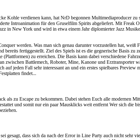
cke Kohle verdienen kann, hat NrD begonnen Multimediaproducer zu s
e Introanimation für den Gruselfilm Spirits abgeliefert. Mit Freak Out
t Jazz in New York und wird in etwa einem Jahr diplomierter Jazz Musi
uer werden. Was man sich genau darunter vorzustellen hat, weiß Fires
 bereits fertiggestellt. Ziel des Spiels ist es die gegnerische Basis 
ge (Plattformen) zu erreichen. Die Basis kann dabei verschiedene Fahr
n zwischen Battlemech, Roboter, Mine, Kanone und Erztransporter wäh
auf jeden Fall sehr interessant an und ein erstes spielbares Preview m
stplatten findet...
back als zu Escape zu bekommen. Dabei stehen Euch alle modernen Mitte
tattet und somit nur ein paar Mausklicks weit entfernt Wer sich die bi
beziehen.
i gesagt, dass sich da nach der Error in Line Party auch nicht sehr vi