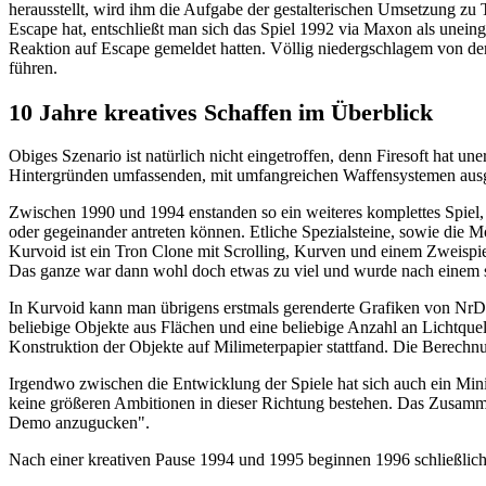
herausstellt, wird ihm die Aufgabe der gestalterischen Umsetzung zu T
Escape hat, entschließt man sich das Spiel 1992 via Maxon als uneing
Reaktion auf Escape gemeldet hatten. Völlig niedergschlagem von der
führen.
10 Jahre kreatives Schaffen im Überblick
Obiges Szenario ist natürlich nicht eingetroffen, denn Firesoft hat 
Hintergründen umfassenden, mit umfangreichen Waffensystemen ausges
Zwischen 1990 und 1994 enstanden so ein weiteres komplettes Spiel, s
oder gegeinander antreten können. Etliche Spezialsteine, sowie die 
Kurvoid ist ein Tron Clone mit Scrolling, Kurven und einem Zweispiel
Das ganze war dann wohl doch etwas zu viel und wurde nach einem 
In Kurvoid kann man übrigens erstmals gerenderte Grafiken von NrD
beliebige Objekte aus Flächen und eine beliebige Anzahl an Lichtque
Konstruktion der Objekte auf Milimeterpapier stattfand. Die Berechn
Irgendwo zwischen die Entwicklung der Spiele hat sich auch ein Mini
keine größeren Ambitionen in dieser Richtung bestehen. Das Zusammen
Demo anzugucken".
Nach einer kreativen Pause 1994 und 1995 beginnen 1996 schließlich