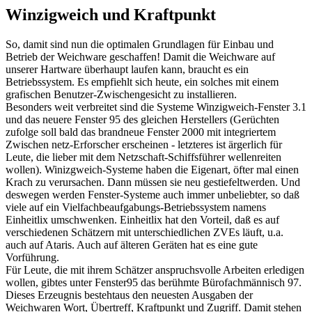
Winzigweich und Kraftpunkt
So, damit sind nun die optimalen Grundlagen für Einbau und
Betrieb der Weichware geschaffen! Damit die Weichware auf
unserer Hartware überhaupt laufen kann, braucht es ein
Betriebssystem. Es empfiehlt sich heute, ein solches mit einem
grafischen Benutzer-Zwischengesicht zu installieren.
Besonders weit verbreitet sind die Systeme Winzigweich-Fenster 3.1
und das neuere Fenster 95 des gleichen Herstellers (Gerüchten
zufolge soll bald das brandneue Fenster 2000 mit integriertem
Zwischen netz-Erforscher erscheinen - letzteres ist ärgerlich für
Leute, die lieber mit dem Netzschaft-Schiffsführer wellenreiten
wollen). Winizgweich-Systeme haben die Eigenart, öfter mal einen
Krach zu verursachen. Dann müssen sie neu gestiefeltwerden. Und
deswegen werden Fenster-Systeme auch immer unbeliebter, so daß
viele auf ein Vielfachbeaufgabungs-Betriebssystem namens
Einheitlix umschwenken. Einheitlix hat den Vorteil, daß es auf
verschiedenen Schätzern mit unterschiedlichen ZVEs läuft, u.a.
auch auf Ataris. Auch auf älteren Geräten hat es eine gute
Vorführung.
Für Leute, die mit ihrem Schätzer anspruchsvolle Arbeiten erledigen
wollen, gibtes unter Fenster95 das berühmte Bürofachmännisch 97.
Dieses Erzeugnis bestehtaus den neuesten Ausgaben der
Weichwaren Wort, Übertreff, Kraftpunkt und Zugriff. Damit stehen