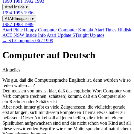
1990
1991
1992
1993
Atari Inside
▾
1994
1995
1996
ATARImagazin
▾
1987
1988
1989
Atari Phile
Happy Computer
Computer Kontakt
Atari Times
Hitdisk
ACE NSW Inside Info
Atari Update
STraight Up
atos
← ST-Computer 06 / 1999
Computer auf Deutsch
Aktuelles
Wie gut, daß die Computersprache Englisch ist, denn würden wir so
reden wollen ... ?
Den meisten von uns ist klar, daß das englische Wort Computer vom
Verb compute (rechnen, schätzen) kommt, daß ein Computer also
ein Rechner oder Schätzer ist.
Aber noch immer gibt es viele Zeitgenossen, die vielleicht gerade
erst anfangen, sich mit diesem komplexen Thema etwas näher zu
befassen. Dieser Artikel soll all jenen helfen, die nicht mit einem
Spielbuben aufgewachsen sind und die nicht schon von Kind auf all
diese verwirrenden Begriffe wie eine Muttersprache auf natürlichem
Wege erlernen konnten.