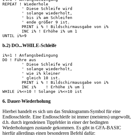
REPEAT ! Wiederhole 

	' Diese Schleife wird 

	' solange wiederholt, 

	' bis i% am Schleifen

	' ende größer 9 ist.

	PRINT i % ! Bildschirmausgabe von i% 

	INC i% ! Erhöhe i% um 1

b.2) DO...WHILE-Schleife
i%=1 ! Anfangsbedingung 

DO ! Führe aus 

	' Diese Schleife wird 

	' solange wiederholt, 

	' wie i% kleiner

	' gleich 10 ist.

	PRINT i % ! Bildschirmausgabe von i% 

	INC i%    ! Erhöhe i% um 1

6. Dauer-Wiederholung
Hierbei handelt es sich um das Struktogramm-Symbol für eine
Endlosschleife. Eine Endlosschleife ist immer (meistens) ungewollt,
d.h. durch irgendeinen Tippfehler in einer der bedingten
Wiederholungen zustande gekommen. Es gibt in GFA-BASIC
hierfür allerdings einen besonderen Befehl dafür: