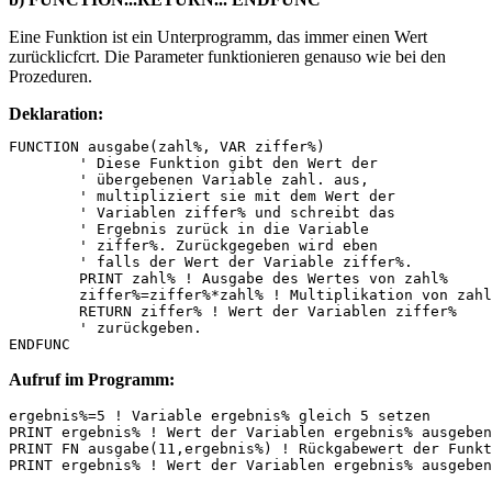
Eine Funktion ist ein Unterprogramm, das immer einen Wert
zurücklicfcrt. Die Parameter funktionieren genauso wie bei den
Prozeduren.
Deklaration:
FUNCTION ausgabe(zahl%, VAR ziffer%)

	' Diese Funktion gibt den Wert der

	' übergebenen Variable zahl. aus,

	' multipliziert sie mit dem Wert der

	' Variablen ziffer% und schreibt das

	' Ergebnis zurück in die Variable

	' ziffer%. Zurückgegeben wird eben

	' falls der Wert der Variable ziffer%.

	PRINT zahl% ! Ausgabe des Wertes von zahl%

	ziffer%=ziffer%*zahl% ! Multiplikation von zahl. und ziffer%

	RETURN ziffer% ! Wert der Variablen ziffer%

	' zurückgeben. 

Aufruf im Programm:
ergebnis%=5 ! Variable ergebnis% gleich 5 setzen

PRINT ergebnis% ! Wert der Variablen ergebnis% ausgeben

PRINT FN ausgabe(11,ergebnis%) ! Rückgabewert der Funkt