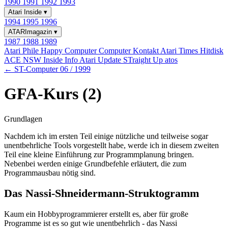
1990
1991
1992
1993
Atari Inside
▾
1994
1995
1996
ATARImagazin
▾
1987
1988
1989
Atari Phile
Happy Computer
Computer Kontakt
Atari Times
Hitdisk
ACE NSW Inside Info
Atari Update
STraight Up
atos
← ST-Computer 06 / 1999
GFA-Kurs (2)
Grundlagen
Nachdem ich im ersten Teil einige nützliche und teilweise sogar
unentbehrliche Tools vorgestellt habe, werde ich in diesem zweiten
Teil eine kleine Einführung zur Programmplanung bringen.
Nebenbei werden einige Grundbefehle erläutert, die zum
Programmausbau nötig sind.
Das Nassi-Shneidermann-Struktogramm
Kaum ein Hobbyprogrammierer erstellt es, aber für große
Programme ist es so gut wie unentbehrlich - das Nassi