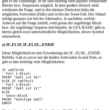
gibt es die Fallabfrage. In ihr sind beliebig viele parallel verlaufende
Blöcke bzw. Sequenzen möglich. In dem großen Dreieck steht
wiederum die Frage, und in den kleinen Dreiecken links die
möglichen Antworten (Fälle) und rechts der Sonst-Fall. Der Ablauf
erfolgt genauso wie bei der Alternative. Je nachdem, welche
Antwort auf die Frage zutrifft, wird genau der zugehörige Block
bzw. die zugehörige Sequenz durchlaufen. In GFA-BASIC gibt es
hierzu gleich zwei unterschiedliche Möglichkeiten, dieses Symbol
umzusetzen.
a) IF..ELSE IF..ELSE...ENDIF
Diese Möglichkeit ist eine Erweiterung des IF...ELSE...ENDIF-
Befehls. Gab es zuvor nur die beiden Antworten Ja und Nein, so
gibt es hier beliebig viele Möglichkeiten:
IF zahl%=10 

' Fall 1-Block: 

PRINT "Zahl ist 10!" 

ELSE IF zahl%=11 

' Fall 2-Block: 

PRINT "Zahl ist 11!" 

ELSE 

' Sonst-Block 

PRINT "Sonstige Zahl" 
