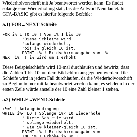
Wiederholvorschrift tnit Ja beantwortet werden kann. Es findet
solange eine Wiederholung statt, bis die Antwort Nein lautet. In
GFA-BASIC gibt es hierfür folgende Befehle:
a.1) FOR...NEXT-Schleife
FOR i%=1 TO 10 ! Von i%=1 bis 10

	'Diese Schleife wird

	'solange wiederholt,

	'bis i% gleich 10 ist.

	PRINT i% ! Bildschirmausgabe von i%

Diese Beispielschleife wird 10-mal durchlaufen und bewirkt, dass
die Zahlen 1 bis 10 auf dem Bildschirm ausgegeben werden. Die
Schleife wird in jedem Fall durchlaufen, da die Wiederholvorschrift
zu Beginn immer mit Ja beantwortet werden kann, es sei denn in der
ersten Zeile würde anstelle der 10 eine Zahl kleiner 1 stehen.
a.2) WHILE...WEND-Schleife
i%=1 ! Anfangsbedingung

WHILE i%<=LO ! Solange i%<=10 wiederhole

	' Diese Schleife wird

	' solange wiederholt,

	' wie i% kleiner-gleich 10 ist.

	PRINT i% ! Bildschirmausgabe von i

	INC i% ! Erhöhe i% um 1
