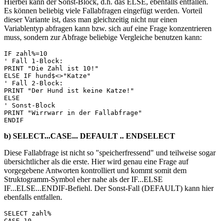
Hierbei kann der Sonst-Block, d.h. das ELSE, ebenfalls entfallen.
Es können beliebig viele Fallabfragen eingefügt werden. Vorteil
dieser Variante ist, dass man gleichzeitig nicht nur einen
Variablentyp abfragen kann bzw. sich auf eine Frage konzentrieren
muss, sondern zur Abfrage beliebige Vergleiche benutzen kann:
IF zahl%=10 

' Fall 1-Block:

PRINT "Die Zahl ist 10!" 

ELSE IF hund$<>"Katze"

' Fall 2-Block:

PRINT "Der Hund ist keine Katze!" 

ELSE

' Sonst-Block

PRINT "Wirrwarr in der Fallabfrage" 

b) SELECT...CASE... DEFAULT .. ENDSELECT
Diese Fallabfrage ist nicht so "speicherfressend" und teilweise sogar
übersichtlicher als die erste. Hier wird genau eine Frage auf
vorgegebene Antworten kontrolliert und kommt somit dem
Struktogramm-Symbol eher nahe als der IF...ELSE
IF...ELSE...ENDIF-Befiehl. Der Sonst-Fall (DEFAULT) kann hier
ebenfalls entfallen.
SELECT zahl%

CASE 10
