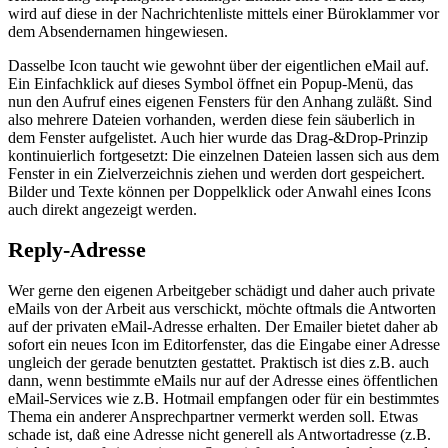
wird auf diese in der Nachrichtenliste mittels einer Büroklammer vor
dem Absendernamen hingewiesen.
Dasselbe Icon taucht wie gewohnt über der eigentlichen eMail auf.
Ein Einfachklick auf dieses Symbol öffnet ein Popup-Menü, das
nun den Aufruf eines eigenen Fensters für den Anhang zuläßt. Sind
also mehrere Dateien vorhanden, werden diese fein säuberlich in
dem Fenster aufgelistet. Auch hier wurde das Drag-&Drop-Prinzip
kontinuierlich fortgesetzt: Die einzelnen Dateien lassen sich aus dem
Fenster in ein Zielverzeichnis ziehen und werden dort gespeichert.
Bilder und Texte können per Doppelklick oder Anwahl eines Icons
auch direkt angezeigt werden.
Reply-Adresse
Wer gerne den eigenen Arbeitgeber schädigt und daher auch private
eMails von der Arbeit aus verschickt, möchte oftmals die Antworten
auf der privaten eMail-Adresse erhalten. Der Emailer bietet daher ab
sofort ein neues Icon im Editorfenster, das die Eingabe einer Adresse
ungleich der gerade benutzten gestattet. Praktisch ist dies z.B. auch
dann, wenn bestimmte eMails nur auf der Adresse eines öffentlichen
eMail-Services wie z.B. Hotmail empfangen oder für ein bestimmtes
Thema ein anderer Ansprechpartner vermerkt werden soll. Etwas
schade ist, daß eine Adresse nicht generell als Antwortadresse (z.B.