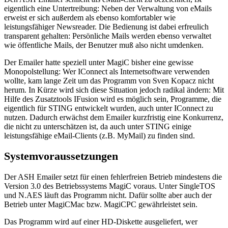
eigentlich eine Untertreibung: Neben der Verwaltung von eMails
erweist er sich außerdem als ebenso komfortabler wie
leistungsfähiger Newsreader. Die Bedienung ist dabei erfreulich
transparent gehalten: Persönliche Mails werden ebenso verwaltet
wie öffentliche Mails, der Benutzer muß also nicht umdenken.
Der Emailer hatte speziell unter MagiC bisher eine gewisse
Monopolstellung: Wer IConnect als Internetsoftware verwenden
wollte, kam lange Zeit um das Programm von Sven Kopacz nicht
herum. In Kürze wird sich diese Situation jedoch radikal ändern: Mit
Hilfe des Zusatztools IFusion wird es möglich sein, Programme, die
eigentlich für STING entwickelt wurden, auch unter IConnect zu
nutzen. Dadurch erwächst dem Emailer kurzfristig eine Konkurrenz,
die nicht zu unterschätzen ist, da auch unter STING einige
leistungsfähige eMail-Clients (z.B. MyMail) zu finden sind.
Systemvoraussetzungen
Der ASH Emailer setzt für einen fehlerfreien Betrieb mindestens die
Version 3.0 des Betriebssystems MagiC voraus. Unter SingleTOS
und N.AES läuft das Programm nicht. Dafür sollte aber auch der
Betrieb unter MagiCMac bzw. MagiCPC gewährleistet sein.
Das Programm wird auf einer HD-Diskette ausgeliefert, wer