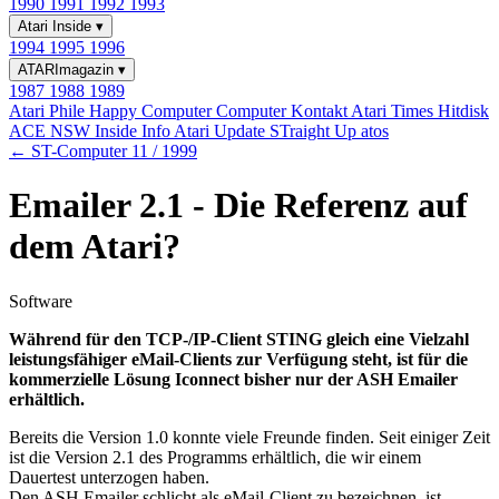
1990
1991
1992
1993
Atari Inside
▾
1994
1995
1996
ATARImagazin
▾
1987
1988
1989
Atari Phile
Happy Computer
Computer Kontakt
Atari Times
Hitdisk
ACE NSW Inside Info
Atari Update
STraight Up
atos
← ST-Computer 11 / 1999
Emailer 2.1 - Die Referenz auf
dem Atari?
Software
Während für den TCP-/IP-Client STING gleich eine Vielzahl
leistungsfähiger eMail-Clients zur Verfügung steht, ist für die
kommerzielle Lösung Iconnect bisher nur der ASH Emailer
erhältlich.
Bereits die Version 1.0 konnte viele Freunde finden. Seit einiger Zeit
ist die Version 2.1 des Programms erhältlich, die wir einem
Dauertest unterzogen haben.
Den ASH Emailer schlicht als eMail-Client zu bezeichnen, ist