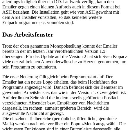
allerdings lediglich über ein DD-Laufwerk verfügt, kann den
Emailer gegen einen kleinen Aufpreis auch in diesem Format bei
ASH beziehen. Die Installation geht wie von ASH gewohnt mit
dem ASH-Installer vonstatten, so daß keinerlei weitere
Entpackprogramme etc. vonnöten sind.
Das Arbeitsfenster
Trotz der oben genannten Monopolstellung konnte der Emailer
bereits in der im letzten Jahr veröffentlichten Version 1.x
überzeugen. Für das Update auf die Version 2 hat sich Sven Kopacz
viele der zahlreichen Anwenderwünsche zu Herzen genommen, um
sein Programm zu optimieren.
Die erste Neuerung fällt gleich beim Programmstart auf: Der
Emailer hat ein neues Logo erhalten, das beim Hochfahren des
Programms angezeigt wird. Danach befindet sich der Benutzer im
gewohnten Arbeitsfenster, das wie in der Version 1.x zweigeteilt ist:
Auf der linken Seite sind die in dem jeweils geöffneten Postfach
verzeichneten Absender bzw. Empfänger von Nachrichten
dargestellt, im rechten, zumeist größeren Bereich, wird die
ausgewählte Nachricht angezeigt.
Die einzelnen Teilbereiche (persönliche, öffentliche, geordnete
Mails) werden nach wie vor über ein Popup-Menü ausgewählt. Die
wichtigsten Funktionen sind in einer Buttonleiste dargestellt, alle