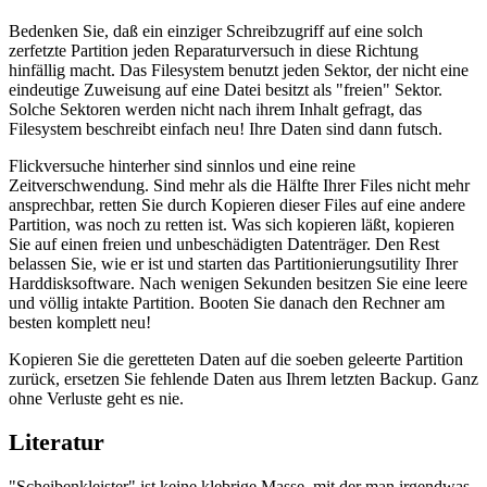
Bedenken Sie, daß ein einziger Schreibzugriff auf eine solch
zerfetzte Partition jeden Reparaturversuch in diese Richtung
hinfällig macht. Das Filesystem benutzt jeden Sektor, der nicht eine
eindeutige Zuweisung auf eine Datei besitzt als "freien" Sektor.
Solche Sektoren werden nicht nach ihrem Inhalt gefragt, das
Filesystem beschreibt einfach neu! Ihre Daten sind dann futsch.
Flickversuche hinterher sind sinnlos und eine reine
Zeitverschwendung. Sind mehr als die Hälfte Ihrer Files nicht mehr
ansprechbar, retten Sie durch Kopieren dieser Files auf eine andere
Partition, was noch zu retten ist. Was sich kopieren läßt, kopieren
Sie auf einen freien und unbeschädigten Datenträger. Den Rest
belassen Sie, wie er ist und starten das Partitionierungsutility Ihrer
Harddisksoftware. Nach wenigen Sekunden besitzen Sie eine leere
und völlig intakte Partition. Booten Sie danach den Rechner am
besten komplett neu!
Kopieren Sie die geretteten Daten auf die soeben geleerte Partition
zurück, ersetzen Sie fehlende Daten aus Ihrem letzten Backup. Ganz
ohne Verluste geht es nie.
Literatur
"Scheibenkleister" ist keine klebrige Masse, mit der man irgendwas