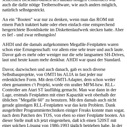
auch die dafür nötige Treibersoftware, wie auch anders möglich,
natürlich selbstgestrickt.
An ein "Booten" war nur zu denken, wenn man das ROM mit
einem Patch traktiert hatte oder eben einfach eine entsprechend
hergerichtete Bootdiskette im Diskettenlaufwerk stecken hatte. Aber
es lief - und zwar reibungslos!
AHDI und die damals aufgekommen Megafile-Festplatten waren
schon eine Errungenschaft: vor allem eine sehr teure und auch laute.
Davor gab es mehr oder weniger nur die sehr langsamen SH-Drives,
laut und heute kaum mehr denkbar. AHDI war quasi der Standard.
Davor, dazwischen und auch danach, gab es noch diverse
Selbstbauprojekte, von OMTI bis ALIA in fast jeder nur
erdenklichen Form. Mit dem OMTI-Adapter, dem schon weiter
oben genannten c't Projekt, wurde ein uralter MFM-bzw. RLL-
Controller am Atari ST lauffähig gemacht. Man war dann in der
Lage, erstmals Festplatten mit einer Kapazität weit oberhalb der
üblichen "Megafile 60" zu benutzen. Mit den damals auch nicht
gerade günstigen RLL-Festplatten war das kein Problem. Dank
ausgefeilter Programmiertechniken einiger Freaks konnte man sogar,
nach dem Patchen des TOS, von eben so einer Festplatte booten. An
dieser Stelle muß ich jetzt eingestehen, daß ich einen 520ST mit
einer solchen Lösung von 1986-1993 täglich betrieben habe. In der