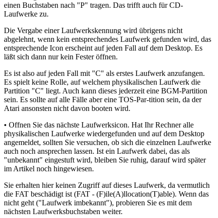
einen Buchstaben nach "P" tragen. Das trifft auch für CD-
Laufwerke zu.
Die Vergabe einer Laufwerkskennung wird übrigens nicht
abgelehnt, wenn kein entsprechendes Laufwerk gefunden wird, das
entsprechende Icon erscheint auf jeden Fall auf dem Desktop. Es
läßt sich dann nur kein Fester öffnen.
Es ist also auf jeden Fall mit "C" als erstes Laufwerk anzufangen.
Es spielt keine Rolle, auf welchem physikalischen Laufwerk die
Partition "C" liegt. Auch kann dieses jederzeit eine BGM-Partition
sein. Es sollte auf alle Fälle aber eine TOS-Par-tition sein, da der
Atari ansonsten nicht davon booten wird.
• Offnen Sie das nächste Laufwerksicon. Hat Ihr Rechner alle
physikalischen Laufwerke wiedergefunden und auf dem Desktop
angemeldet, sollten Sie versuchen, ob sich die einzelnen Laufwerke
auch noch ansprechen lassen. Ist ein Laufwerk dabei, das als
"unbekannt" eingestuft wird, bleiben Sie ruhig, darauf wird später
im Artikel noch hingewiesen.
Sie erhalten hier keinen Zugriff auf dieses Laufwerk, da vermutlich
die FAT beschädigt ist (FAT - (F)ile(A)llocation(T)able). Wenn das
nicht geht ("Laufwerk imbekannt"), probieren Sie es mit dem
nächsten Laufwerksbuchstaben weiter.