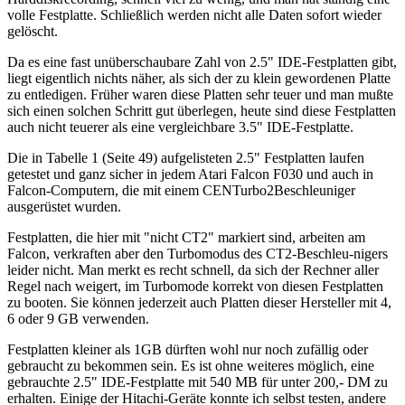
volle Festplatte. Schließlich werden nicht alle Daten sofort wieder
gelöscht.
Da es eine fast unüberschaubare Zahl von 2.5" IDE-Festplatten gibt,
liegt eigentlich nichts näher, als sich der zu klein gewordenen Platte
zu entledigen. Früher waren diese Platten sehr teuer und man mußte
sich einen solchen Schritt gut überlegen, heute sind diese Festplatten
auch nicht teuerer als eine vergleichbare 3.5" IDE-Festplatte.
Die in Tabelle 1 (Seite 49) aufgelisteten 2.5" Festplatten laufen
getestet und ganz sicher in jedem Atari Falcon F030 und auch in
Falcon-Computern, die mit einem CENTurbo2Beschleuniger
ausgerüstet wurden.
Festplatten, die hier mit "nicht CT2" markiert sind, arbeiten am
Falcon, verkraften aber den Turbomodus des CT2-Beschleu-nigers
leider nicht. Man merkt es recht schnell, da sich der Rechner aller
Regel nach weigert, im Turbomode korrekt von diesen Festplatten
zu booten. Sie können jederzeit auch Platten dieser Hersteller mit 4,
6 oder 9 GB verwenden.
Festplatten kleiner als 1GB dürften wohl nur noch zufällig oder
gebraucht zu bekommen sein. Es ist ohne weiteres möglich, eine
gebrauchte 2.5" IDE-Festplatte mit 540 MB für unter 200,- DM zu
erhalten. Einige der Hitachi-Geräte konnte ich selbst testen, andere