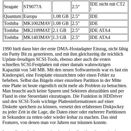
IDE nicht mit CT2
Seagate
ST9077A
2.5“
!
Quantum
Europa
1.08 GB
2.5"
IDE
Toshiba
MK1002MAV
1.08 GB
2.5"
IDE
Toshiba
MK2109MAT
2.1 GB
2.5"
IDE ATA4
Toshiba
MK1403MAV
1.3 GB
2.5"
IDE ATA4
1990 hielt dann hier der erste DMA-Hostadapter Einzug, nicht fähig
ein Parity Bit zu generieren, und mit ihm gleichzeitig die reichlich
Update-freudigen SCSI-Tools, ebenso aber auch die ersten
schnellen SCSI-Festplatten mit einer damals wahnwitzigen
Kapazität von 540 MB. Mit den neuen Softwaretools war es fast ein
Kinderspiel, eine Festplatte einzurichten oder einen Fehler zu
beheben. Selbst das Bügeln einer einzelnen Partition in der Mitte
eine Platte ist heute eigentlich nicht mehr als Problem zu betrachten.
Man braucht auch keine Spuren und Sektoren abzuzählen und per
Fland in eine Steuerdatei einzutragen. Die Funktion in HDDriver
und den SCSI-Tools wichtige Platteninformationen auf einer
Diskette speichern zu können, versetzt den erfahrenen Diskjockey
zu jeder Zeit in die Lage, die Daten einer oder mehrerer Partitionen
in Sekunden zu retten oder wieder lesbar zu machen. Das sind
Features, von denen man vor Jahren nur träumen konnte.