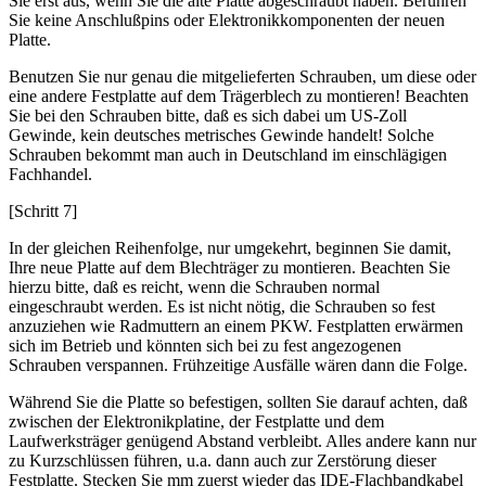
Sie erst aus, wenn Sie die alte Platte abgeschraubt haben. Berühren
Sie keine Anschlußpins oder Elektronikkomponenten der neuen
Platte.
Benutzen Sie nur genau die mitgelieferten Schrauben, um diese oder
eine andere Festplatte auf dem Trägerblech zu montieren! Beachten
Sie bei den Schrauben bitte, daß es sich dabei um US-Zoll
Gewinde, kein deutsches metrisches Gewinde handelt! Solche
Schrauben bekommt man auch in Deutschland im einschlägigen
Fachhandel.
[Schritt 7]
In der gleichen Reihenfolge, nur umgekehrt, beginnen Sie damit,
Ihre neue Platte auf dem Blechträger zu montieren. Beachten Sie
hierzu bitte, daß es reicht, wenn die Schrauben normal
eingeschraubt werden. Es ist nicht nötig, die Schrauben so fest
anzuziehen wie Radmuttern an einem PKW. Festplatten erwärmen
sich im Betrieb und könnten sich bei zu fest angezogenen
Schrauben verspannen. Frühzeitige Ausfälle wären dann die Folge.
Während Sie die Platte so befestigen, sollten Sie darauf achten, daß
zwischen der Elektronikplatine, der Festplatte und dem
Laufwerksträger genügend Abstand verbleibt. Alles andere kann nur
zu Kurzschlüssen führen, u.a. dann auch zur Zerstörung dieser
Festplatte. Stecken Sie mm zuerst wieder das IDE-Flachbandkabel