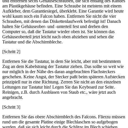
und entfernen sechs Gehäuseschrauben, die sich entlang des Randes
am Plastikgehäuse befinden. Eine Schraube ist meistens mit einem
Aufkleber, dem Garantiesiegel, überklebt. Eine Garantie wird heute
wohl kaum noch ein Falcon haben. Entfernen Sie nicht die vier
Schrauben, mit denen das Diskettenlaufwerk befestigt ist! Danach
halten Sie Gehäuseober- und -unterteil fest und drehen den
Computer so, daß die Tastatur wieder oben ist. Sie können das
Gehäuseoberteil jetzt leicht nach oben abziehen und sehen die
Tastatur und die Abschirmbleche.
[Schritt 2]
Entfernen Sie die Tastatur, in dem Sie leicht, aber mit bestimmtem
Zug an dem Kabelstrang der Tastatur ziehen. Das sollte so weit wie
nur möglich in der Nähe des daran angebrachten Flachsteckers
geschehen. Keine Angst, der Stecker paßt beim späteren Aufstecken
prinzipiell nur in eine Richtung. Zerren Sie nicht an den einzelnen
Leitungen zur Tastatur hin! Legen Sie das Keyboard zur Seite.
Reinigen, z.B. durch Ausblasen von Staub etc., wäre jetzt auch
angebracht.
[Schritt 3]
Entfernen Sie das obere Abschirmblech des Falcons. Flierzu müssen
rund um die gesamte Platine einige Blechlaschen so aufgebogen
werden, daß sie sich leicht durch die Schlitze im Blech schieben