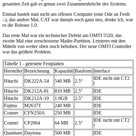
gesamten Zeit gab es genau zwei Zusammenbrüche des Systems.
Einmal bastelt man nicht am offenen Computer (eine Ode an Ferdi
:-), das andere Mal, CAT war damals noch ganz neu, denke ich, war
es die Release 1.0.
Das erste Mal war ein technischer Defekt am OMTI 5520, das
zweite Mal eine zerschossene Mailer-Partition. Letzteres mit den
Mitteln von weiter oben rasch behoben. Der neue OMTI Controller
war das größere Problem.
Tabelle 1 - getestete Festplatten
Hersteller
Bezeichnung
Kapazität
Bauform
Interface
IDE nicht mit CT2
Hitachi
DK222A-54
540 MB
2.5“
!
Hitachi
DK212A-81
810 MB
2.5"
IDE
Hitachi
DK212A-10
1.0GB
2.5"
IDE
Fujitsu
M2637T
240 MB
IDE
Conner
CFN250A
250 MB
IDE
IDE nicht mit CT2
Conner
CP2064
64 MB
2.5“
!
Quantum
Daytona
500 MB
IDE