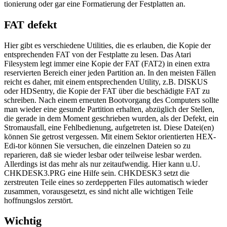
tionierung oder gar eine Formatierung der Festplatten an.
FAT defekt
Hier gibt es verschiedene Utilities, die es erlauben, die Kopie der
entsprechenden FAT von der Festplatte zu lesen. Das Atari
Filesystem legt immer eine Kopie der FAT (FAT2) in einen extra
reservierten Bereich einer jeden Partition an. In den meisten Fällen
reicht es daher, mit einem entsprechenden Utility, z.B. DISKUS
oder HDSentry, die Kopie der FAT über die beschädigte FAT zu
schreiben. Nach einem erneuten Bootvorgang des Computers sollte
man wieder eine gesunde Partition erhalten, abzüglich der Stellen,
die gerade in dem Moment geschrieben wurden, als der Defekt, ein
Stromausfall, eine Fehlbedienung, aufgetreten ist. Diese Datei(en)
können Sie getrost vergessen. Mit einem Sektor orientierten HEX-
Edi-tor können Sie versuchen, die einzelnen Dateien so zu
reparieren, daß sie wieder lesbar oder teilweise lesbar werden.
Allerdings ist das mehr als nur zeitaufwendig. Hier kann u.U.
CHKDESK3.PRG eine Hilfe sein. CHKDESK3 setzt die
zerstreuten Teile eines so zerdepperten Files automatisch wieder
zusammen, vorausgesetzt, es sind nicht alle wichtigen Teile
hoffnungslos zerstört.
Wichtig