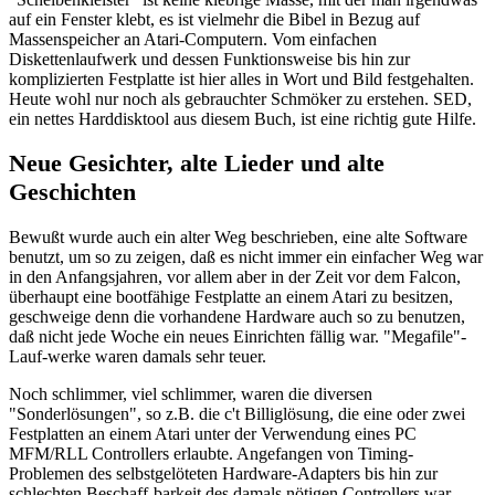
auf ein Fenster klebt, es ist vielmehr die Bibel in Bezug auf
Massenspeicher an Atari-Computern. Vom einfachen
Diskettenlaufwerk und dessen Funktionsweise bis hin zur
komplizierten Festplatte ist hier alles in Wort und Bild festgehalten.
Heute wohl nur noch als gebrauchter Schmöker zu erstehen. SED,
ein nettes Harddisktool aus diesem Buch, ist eine richtig gute Hilfe.
Neue Gesichter, alte Lieder und alte
Geschichten
Bewußt wurde auch ein alter Weg beschrieben, eine alte Software
benutzt, um so zu zeigen, daß es nicht immer ein einfacher Weg war
in den Anfangsjahren, vor allem aber in der Zeit vor dem Falcon,
überhaupt eine bootfähige Festplatte an einem Atari zu besitzen,
geschweige denn die vorhandene Hardware auch so zu benutzen,
daß nicht jede Woche ein neues Einrichten fällig war. "Megafile"-
Lauf-werke waren damals sehr teuer.
Noch schlimmer, viel schlimmer, waren die diversen
"Sonderlösungen", so z.B. die c't Billiglösung, die eine oder zwei
Festplatten an einem Atari unter der Verwendung eines PC
MFM/RLL Controllers erlaubte. Angefangen von Timing-
Problemen des selbstgelöteten Hardware-Adapters bis hin zur
schlechten Beschaff-barkeit des damals nötigen Controllers war