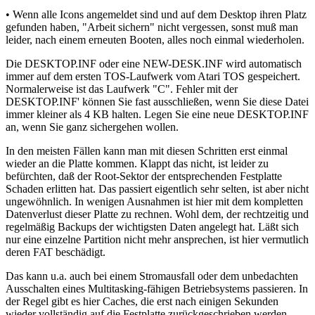
• Wenn alle Icons angemeldet sind und auf dem Desktop ihren Platz
gefunden haben, "Arbeit sichern" nicht vergessen, sonst muß man
leider, nach einem erneuten Booten, alles noch einmal wiederholen.
Die DESKTOP.INF oder eine NEW-DESK.INF wird automatisch
immer auf dem ersten TOS-Laufwerk vom Atari TOS gespeichert.
Normalerweise ist das Laufwerk "C". Fehler mit der
DESKTOP.INF' können Sie fast ausschließen, wenn Sie diese Datei
immer kleiner als 4 KB halten. Legen Sie eine neue DESKTOP.INF
an, wenn Sie ganz sichergehen wollen.
In den meisten Fällen kann man mit diesen Schritten erst einmal
wieder an die Platte kommen. Klappt das nicht, ist leider zu
befürchten, daß der Root-Sektor der entsprechenden Festplatte
Schaden erlitten hat. Das passiert eigentlich sehr selten, ist aber nicht
ungewöhnlich. In wenigen Ausnahmen ist hier mit dem kompletten
Datenverlust dieser Platte zu rechnen. Wohl dem, der rechtzeitig und
regelmäßig Backups der wichtigsten Daten angelegt hat. Läßt sich
nur eine einzelne Partition nicht mehr ansprechen, ist hier vermutlich
deren FAT beschädigt.
Das kann u.a. auch bei einem Stromausfall oder dem unbedachten
Ausschalten eines Multitasking-fähigen Betriebsystems passieren. In
der Regel gibt es hier Caches, die erst nach einigen Sekunden
wieder vollständig auf die Festplatte zurückgeschrieben werden.