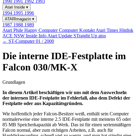
1990
1991
1992
1993
Atari Inside
▾
1994
1995
1996
ATARImagazin
▾
1987
1988
1989
Atari Phile
Happy Computer
Computer Kontakt
Atari Times
Hitdisk
ACE NSW Inside Info
Atari Update
STraight Up
atos
← ST-Computer 01 / 2000
Die interne IDE-Festplatte im
Falcon 030/MK-X
Grundlagen
In diesem Artikel beschäftigen wir uns mit dem Auswechseln
der internen IDE-Festplatte im Fehlerfall, also dem Defekt der
Festplatte oder aus Kapazitätsgründen.
Wie hoffentlich jeder Falcon-Besitzer weiß, enthält sein Computer
normalerweise eine interne 2.5 IDE-Festplatte mit meistens 65 oder
85 MB Speicherkapazität ab Werk. Das ist für einen serienmäßigen
Falcon normal, aber zum richtigen Arbeiten, z.B. auch für
Harddiskrecording, schnell viel zu wenig, und man hat ständig eine