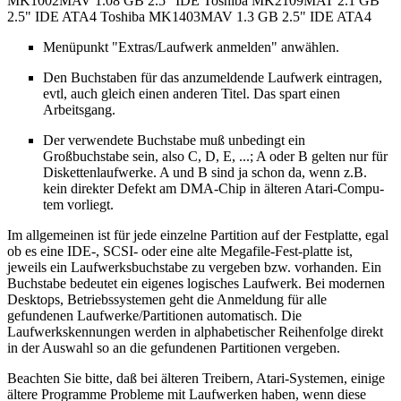
MK1002MAV 1.08 GB 2.5" IDE Toshiba MK2109MAT 2.1 GB
2.5" IDE ATA4 Toshiba MK1403MAV 1.3 GB 2.5" IDE ATA4
Menüpunkt "Extras/Laufwerk anmelden" anwählen.
Den Buchstaben für das anzumeldende Laufwerk eintragen,
evtl, auch gleich einen anderen Titel. Das spart einen
Arbeitsgang.
Der verwendete Buchstabe muß unbedingt ein
Großbuchstabe sein, also C, D, E, ...; A oder B gelten nur für
Diskettenlaufwerke. A und B sind ja schon da, wenn z.B.
kein direkter Defekt am DMA-Chip in älteren Atari-Compu-
tem vorliegt.
Im allgemeinen ist für jede einzelne Partition auf der Festplatte, egal
ob es eine IDE-, SCSI- oder eine alte Megafile-Fest-platte ist,
jeweils ein Laufwerksbuchstabe zu vergeben bzw. vorhanden. Ein
Buchstabe bedeutet ein eigenes logisches Laufwerk. Bei modernen
Desktops, Betriebssystemen geht die Anmeldung für alle
gefundenen Laufwerke/Partitionen automatisch. Die
Laufwerkskennungen werden in alphabetischer Reihenfolge direkt
in der Auswahl so an die gefundenen Partitionen vergeben.
Beachten Sie bitte, daß bei älteren Treibern, Atari-Systemen, einige
ältere Programme Probleme mit Laufwerken haben, wenn diese