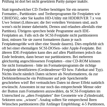
Prüfung ist dort bei nicht gesetztem Parity-jumper inaktiv.
Statt irgendwelcher CD-Treiber benötigen Sie ein neueres
Formatier-, Partitionier- und Treiberprogramm für Festplatten wie
CBHD502, oder Sie kaufen HD-Utility mit HDDRIVER 7.x von
Uwe Seimet (Löhnware; die frei verteilten Versionen sind, auch
wenn's nicht immer dabeisteht, Demos und erlauben allenfalls eine
Partition). Übrigens sprechen beide Programme auch IDE-
Festplatten an. Falls sich die SCSI-Festplatte nicht partitionieren
lässt, müssen Sie sie zuerst formatieren (kann je nach
Festplattengröße weit über eine Stunde dauern). Dies empfiehlt sich
oft bei einer ehemaligen SCSI-DOSen- oder Apple-Festplatte. Bei
älteren IDE-Festplatten kann dies auf allen Plattformen jedoch das
Ende bedeuten, dann besser nur partitionieren. Bei mehreren
gleichzeitig angeschlossenen Festplatten - eine CD-ROM können
Sie nicht formatieren - bitte im Formatierprogramm die richtige
Festplatte identifizieren (Geräteadresse=ID bzw. Fabrikat und Typ).
Nichts löscht nämlich Daten sicherer als Neuformatieren, da zur
Defektstellensuche ein Prüfmuster auf jede Speicherstelle
geschrieben wird! Bei vertraulichen Daten ist dieser Effekt natürlich
erwünscht. Ansonsten ist nur noch das entsprechende Menue oder
der Button zum Formatieren anzuwählen, da SCSI-Festplatten im
Unterschied zu „alten Festplatten" ihre Geometrie wie Zylinderzahl,
Sektoren usw. „wissen". Analog sollten Sie entsprechend Ihren
Wünschen partitionieren (für Anfänger Empfehlung: 4-5 Partitionen,