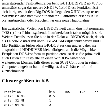
unterstützender Festplattentreiber benötigt. HDDRIVER ab V. 7.00
unterstützt sogar das neuere XHDI V. 1.30! Diese Funktion lässt
sich übrigens mit dem Big-DOS beiliegenden XHDItest.ttp testen.
Wir müssen also nicht wie auf anderen Plattformen erst das BIOS
o.ä. austauschen oder brauchen gar eine neue Hauptplatine!
Ein zusätzlicher Vorteil von BIGDOS liegt darin, dass mit normalem
TOS (!) über P hinausgehende Laufwerksbuchstaben möglich sind.
Weitere Details lesen Sie bitte in der Doku zu BIGDOS nach, da ich
als Falcon-Besitzer mit über 6 GB-SCSl-Festplattenkapazität und 1
MB-Partitionen bisher ohne BIGDOS auskam und es daher nie
ausprobierte! HDDRIVER bietet übrigens auch die Möglichkeit,
Festplatten DOS-konform zu partitionieren, so dass Sie prinzipiell
auch Daten auf Festplatte an einen WinDOS-Anwender
weitergeben können, falls dieser einen SCSI-Controller in seinen
Computer eingebaut hat und willig ist, das Gehäuse auf- und
zuzuschrauben.
Clustergrößen in KB
Partition		bis	TOS	1.2	ab	TOS	1.4

unter 16 MB		0.5				0.5

unter 32 MB		1				0.5

unter 64 MB		2				1
