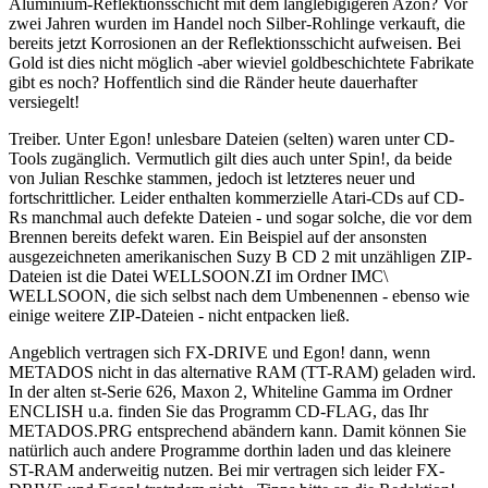
Aluminium-Reflektionsschicht mit dem langlebigigeren Azon? Vor
zwei Jahren wurden im Handel noch Silber-Rohlinge verkauft, die
bereits jetzt Korrosionen an der Reflektionsschicht aufweisen. Bei
Gold ist dies nicht möglich -aber wieviel goldbeschichtete Fabrikate
gibt es noch? Hoffentlich sind die Ränder heute dauerhafter
versiegelt!
Treiber. Unter Egon! unlesbare Dateien (selten) waren unter CD-
Tools zugänglich. Vermutlich gilt dies auch unter Spin!, da beide
von Julian Reschke stammen, jedoch ist letzteres neuer und
fortschrittlicher. Leider enthalten kommerzielle Atari-CDs auf CD-
Rs manchmal auch defekte Dateien - und sogar solche, die vor dem
Brennen bereits defekt waren. Ein Beispiel auf der ansonsten
ausgezeichneten amerikanischen Suzy B CD 2 mit unzähligen ZIP-
Dateien ist die Datei WELLSOON.ZI im Ordner IMC\
WELLSOON, die sich selbst nach dem Umbenennen - ebenso wie
einige weitere ZIP-Dateien - nicht entpacken ließ.
Angeblich vertragen sich FX-DRIVE und Egon! dann, wenn
METADOS nicht in das alternative RAM (TT-RAM) geladen wird.
In der alten st-Serie 626, Maxon 2, Whiteline Gamma im Ordner
ENCLISH u.a. finden Sie das Programm CD-FLAG, das Ihr
METADOS.PRG entsprechend abändern kann. Damit können Sie
natürlich auch andere Programme dorthin laden und das kleinere
ST-RAM anderweitig nutzen. Bei mir vertragen sich leider FX-