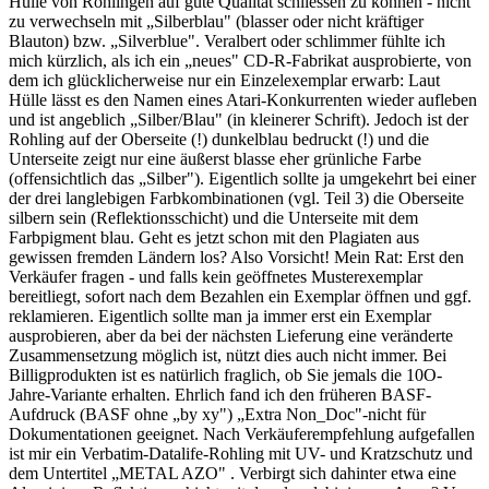
Hülle von Rohlingen auf gute Qualität schliessen zu können - nicht
zu verwechseln mit „Silberblau" (blasser oder nicht kräftiger
Blauton) bzw. „Silverblue". Veralbert oder schlimmer fühlte ich
mich kürzlich, als ich ein „neues" CD-R-Fabrikat ausprobierte, von
dem ich glücklicherweise nur ein Einzelexemplar erwarb: Laut
Hülle lässt es den Namen eines Atari-Konkurrenten wieder aufleben
und ist angeblich „Silber/Blau" (in kleinerer Schrift). Jedoch ist der
Rohling auf der Oberseite (!) dunkelblau bedruckt (!) und die
Unterseite zeigt nur eine äußerst blasse eher grünliche Farbe
(offensichtlich das „Silber"). Eigentlich sollte ja umgekehrt bei einer
der drei langlebigen Farbkombinationen (vgl. Teil 3) die Oberseite
silbern sein (Reflektionsschicht) und die Unterseite mit dem
Farbpigment blau. Geht es jetzt schon mit den Plagiaten aus
gewissen fremden Ländern los? Also Vorsicht! Mein Rat: Erst den
Verkäufer fragen - und falls kein geöffnetes Musterexemplar
bereitliegt, sofort nach dem Bezahlen ein Exemplar öffnen und ggf.
reklamieren. Eigentlich sollte man ja immer erst ein Exemplar
ausprobieren, aber da bei der nächsten Lieferung eine veränderte
Zusammensetzung möglich ist, nützt dies auch nicht immer. Bei
Billigprodukten ist es natürlich fraglich, ob Sie jemals die 10O-
Jahre-Variante erhalten. Ehrlich fand ich den früheren BASF-
Aufdruck (BASF ohne „by xy") „Extra Non_Doc"-nicht für
Dokumentationen geeignet. Nach Verkäuferempfehlung aufgefallen
ist mir ein Verbatim-Datalife-Rohling mit UV- und Kratzschutz und
dem Untertitel „METAL AZO" . Verbirgt sich dahinter etwa eine