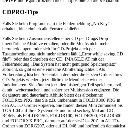
DRIVE und Egon! trotzdem nicht - Tipps bitte an die Redaktion!
CDPRO-Tips
Falls Sie beim Programmstart die Fehlermeldung „No Key"
erhalten, bitte einfach alle Fenster schließen.
Falls Sie beim Zusammenstellen einer CD per Drag&Drop
unerklärliche Abstürze erhalten, oder die Menüs nicht mehr
herunterklappen, oder sich Ihr CD-Projekt auch per
Tastaturbedienung nicht mehr sichern läßt („Error while saving CD
file"), oder das Schreiben der CD_IMAGE.DAT mit der
Fehlermeldung „Das System hat nicht genügend Speicherplatz"
abbricht, so gibt es eine einfache Abhilfemöglichkeit: Als
Vorbereitung löschen Sie einfach den oder die letzten Ordner Ihres
CD-Projekts wieder - jetzt dürfte die Menüleiste wieder
funktionieren. Sie könnten jetzt den bisherigen Teil speichern, evtl,
damit „weitermachen" und später per Multisession ergänzen. Die
elegantere und dauerhafte Abhilfe bietet das altbekannte
FOLDRxx.PRG, das Sie z.B. umbenannt in FOLDR300.PRG in
den AUTO-Ordner kopieren. Sie finden diesen Mini zumindest bis
TOS 1.04 auf Ihrer Systemdisk und rund sechzig Mal auf CD-
ROMs, als FOLDROSO, FOLDR100, FOLDR200, FOLDR500
und FOLDRXX.PRG, darunter auf der stc-Disk 20Z im AUTO-
Ordner von ZORG207, oder auf DL 048 und hoffentlich demnächst