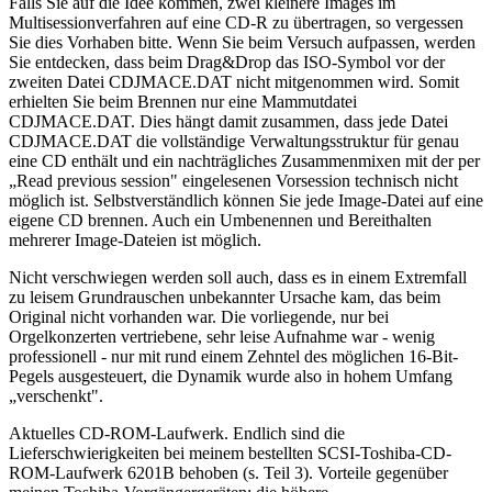
Falls Sie auf die Idee kommen, zwei kleinere Images im
Multisessionverfahren auf eine CD-R zu übertragen, so vergessen
Sie dies Vorhaben bitte. Wenn Sie beim Versuch aufpassen, werden
Sie entdecken, dass beim Drag&Drop das ISO-Symbol vor der
zweiten Datei CDJMACE.DAT nicht mitgenommen wird. Somit
erhielten Sie beim Brennen nur eine Mammutdatei
CDJMACE.DAT. Dies hängt damit zusammen, dass jede Datei
CDJMACE.DAT die vollständige Verwaltungsstruktur für genau
eine CD enthält und ein nachträgliches Zusammenmixen mit der per
„Read previous session" eingelesenen Vorsession technisch nicht
möglich ist. Selbstverständlich können Sie jede Image-Datei auf eine
eigene CD brennen. Auch ein Umbenennen und Bereithalten
mehrerer Image-Dateien ist möglich.
Nicht verschwiegen werden soll auch, dass es in einem Extremfall
zu leisem Grundrauschen unbekannter Ursache kam, das beim
Original nicht vorhanden war. Die vorliegende, nur bei
Orgelkonzerten vertriebene, sehr leise Aufnahme war - wenig
professionell - nur mit rund einem Zehntel des möglichen 16-Bit-
Pegels ausgesteuert, die Dynamik wurde also in hohem Umfang
„verschenkt".
Aktuelles CD-ROM-Laufwerk. Endlich sind die
Lieferschwierigkeiten bei meinem bestellten SCSI-Toshiba-CD-
ROM-Laufwerk 6201B behoben (s. Teil 3). Vorteile gegenüber