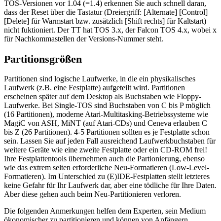
TOS-Versionen vor 1.04 (=1.4) erkennen Sie auch schnell daran,
dass der Reset über die Tastatur (Dreiergriff: [Alternate] [Control]
[Delete] für Warmstart bzw. zusätzlich [Shift rechts] für Kaltstart)
nicht fuktioniert. Der TT hat TOS 3.x, der Falcon TOS 4.x, wobei x
für Nachkommastellen der Versions-Nummer steht.
Partitionsgrößen
Partitionen sind logische Laufwerke, in die ein physikalisches
Laufwerk (z.B. eine Festplatte) aufgeteilt wird. Partitionen
erscheinen später auf dem Desktop als Buchstaben wie Floppy-
Laufwerke. Bei Single-TOS sind Buchstaben von C bis P möglich
(16 Partitionen), moderne Atari-Multitasking-Betriebssysteme wie
MagiC von ASH, MiNT (auf Atari-CDs) und Ceneva erlauben C
bis Z (26 Partitionen). 4-5 Partitionen sollten es je Festplatte schon
sein. Lassen Sie auf jeden Fall ausreichend Laufwerkbuchstaben für
weitere Geräte wie eine zweite Festplatte oder ein CD-ROM frei!
Ihre Festplattentools übernehmen auch die Partionierung, ebenso
wie das extrem selten erforderliche Neu-Formatieren (Low-Level-
Formatieren). Im Unterschied zu (E)IDE-Festplatten stellt letzteres
keine Gefahr für Ihr Laufwerk dar, aber eine tödliche für Ihre Daten.
Aber diese gehen auch beim Neu-Partitionieren verloren.
Die folgenden Anmerkungen helfen dem Experten, sein Medium
ökonomischer zu partitionieren und können von Anfängern