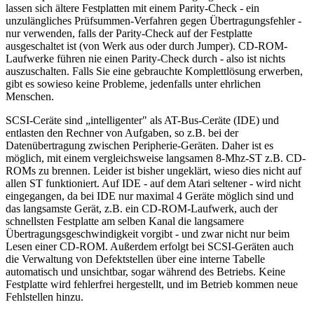
lassen sich ältere Festplatten mit einem Parity-Check - ein
unzulängliches Prüfsummen-Verfahren gegen Übertragungsfehler -
nur verwenden, falls der Parity-Check auf der Festplatte
ausgeschaltet ist (von Werk aus oder durch Jumper). CD-ROM-
Laufwerke führen nie einen Parity-Check durch - also ist nichts
auszuschalten. Falls Sie eine gebrauchte Komplettlösung erwerben,
gibt es sowieso keine Probleme, jedenfalls unter ehrlichen
Menschen.
SCSI-Ceräte sind „intelligenter" als AT-Bus-Ceräte (IDE) und
entlasten den Rechner von Aufgaben, so z.B. bei der
Datenübertragung zwischen Peripherie-Geräten. Daher ist es
möglich, mit einem vergleichsweise langsamen 8-Mhz-ST z.B. CD-
ROMs zu brennen. Leider ist bisher ungeklärt, wieso dies nicht auf
allen ST funktioniert. Auf IDE - auf dem Atari seltener - wird nicht
eingegangen, da bei IDE nur maximal 4 Geräte möglich sind und
das langsamste Gerät, z.B. ein CD-ROM-Laufwerk, auch der
schnellsten Festplatte am selben Kanal die langsamere
Übertragungsgeschwindigkeit vorgibt - und zwar nicht nur beim
Lesen einer CD-ROM. Außerdem erfolgt bei SCSI-Geräten auch
die Verwaltung von Defektstellen über eine interne Tabelle
automatisch und unsichtbar, sogar während des Betriebs. Keine
Festplatte wird fehlerfrei hergestellt, und im Betrieb kommen neue
Fehlstellen hinzu.