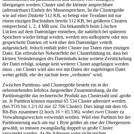
übergangen werden: Cluster sind die kleinste ansprechbare
(adressierbare) Einheit des Massenspeichers. Ist die Clustergröße
wie auf einer Diskette 512 KB, so belegt eine Textdatei mit nur
einem einzigen Buchstaben bereits 512 KB, bei größeren Clustern
entsprechend 1, 2, 4 MB usw. Da bekanntlich beim Löschen
Lücken auf dem Datenträger entstehen, die natürlich bei späterem
Speichern wieder belegt werden, werden neu aufkopierte oder neu
gespeicherte Dateien oft weit über den Datenträger verteilt
aufgestückelt. Jedoch enthält jeder Cluster nur Daten einer einzigen
Datei. Ein erfreulicher Nebeneffekt der Clusterbildung ist, dass bei
kleinen Veränderungen des Dateiinhalts keine weitere Zerstückelung
der Datei erfolgt, solange kein weiterer Cluster angefangen werden
muss - ein Cluster wird also erst mit Daten der zugehörigen Datei
weiter gefüllt, ehe der nächste leere „verbraten" wird.
Zwischen Partitions- und Clustergröße besteht ein in der
nebenstehenden Infobox dargestellter Zusammenhang, da die
Partitionsgröße das rechnerische Produkt aus Clusterzahl und -große
ist. Je Partition können maximal 65 534 Cluster adressiert werden
(bei TOS bis 1.2/1.02 nur 32 766 Cluster). Dies hängt mit dem 16-
Bit-Bus zusammen (2 hoch 16 = 65 536), wobei zwei Cluster zu
Verwaltungszwecken verwendet werden. Wird eine Partition bei der
Partitionierung auch um nur 1 Byte größer als eine der Obergrenzen
gewählt, so müssen zwangsläufig doppelt so große Cluster
verwendet werden, da die Adressen sonst nicht reichen.