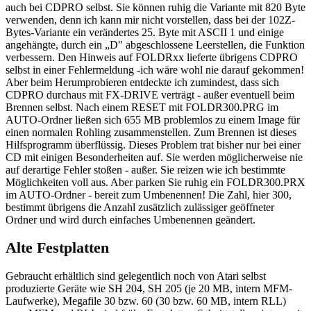
auch bei CDPRO selbst. Sie können ruhig die Variante mit 820 Byte
verwenden, denn ich kann mir nicht vorstellen, dass bei der 102Z-
Bytes-Variante ein verändertes 25. Byte mit ASCII 1 und einige
angehängte, durch ein „D" abgeschlossene Leerstellen, die Funktion
verbessern. Den Hinweis auf FOLDRxx lieferte übrigens CDPRO
selbst in einer Fehlermeldung -ich wäre wohl nie darauf gekommen!
Aber beim Herumprobieren entdeckte ich zumindest, dass sich
CDPRO durchaus mit FX-DRIVE verträgt - außer eventuell beim
Brennen selbst. Nach einem RESET mit FOLDR300.PRG im
AUTO-Ordner ließen sich 655 MB problemlos zu einem Image für
einen normalen Rohling zusammenstellen. Zum Brennen ist dieses
Hilfsprogramm überflüssig. Dieses Problem trat bisher nur bei einer
CD mit einigen Besonderheiten auf. Sie werden möglicherweise nie
auf derartige Fehler stoßen - außer. Sie reizen wie ich bestimmte
Möglichkeiten voll aus. Aber parken Sie ruhig ein FOLDR300.PRX
im AUTO-Ordner - bereit zum Umbenennen! Die Zahl, hier 300,
bestimmt übrigens die Anzahl zusätzlich zulässiger geöffneter
Ordner und wird durch einfaches Umbenennen geändert.
Alte Festplatten
Gebraucht erhältlich sind gelegentlich noch von Atari selbst
produzierte Geräte wie SH 204, SH 205 (je 20 MB, intern MFM-
Laufwerke), Megafile 30 bzw. 60 (30 bzw. 60 MB, intern RLL)