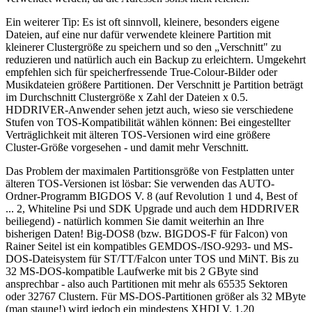
Ein weiterer Tip: Es ist oft sinnvoll, kleinere, besonders eigene
Dateien, auf eine nur dafür verwendete kleinere Partition mit
kleinerer Clustergröße zu speichern und so den „Verschnitt" zu
reduzieren und natürlich auch ein Backup zu erleichtern. Umgekehrt
empfehlen sich für speicherfressende True-Colour-Bilder oder
Musikdateien größere Partitionen. Der Verschnitt je Partition beträgt
im Durchschnitt Clustergröße x Zahl der Dateien x 0.5.
HDDRIVER-Anwender sehen jetzt auch, wieso sie verschiedene
Stufen von TOS-Kompatibilität wählen können: Bei eingestellter
Verträglichkeit mit älteren TOS-Versionen wird eine größere
Cluster-Größe vorgesehen - und damit mehr Verschnitt.
Das Problem der maximalen Partitionsgröße von Festplatten unter
älteren TOS-Versionen ist lösbar: Sie verwenden das AUTO-
Ordner-Programm BIGDOS V. 8 (auf Revolution 1 und 4, Best of
... 2, Whiteline Psi und SDK Upgrade und auch dem HDDRIVER
beiliegend) - natürlich kommen Sie damit weiterhin an Ihre
bisherigen Daten! Big-DOS8 (bzw. BIGDOS-F für Falcon) von
Rainer Seitel ist ein kompatibles GEMDOS-/ISO-9293- und MS-
DOS-Dateisystem für ST/TT/Falcon unter TOS und MiNT. Bis zu
32 MS-DOS-kompatible Laufwerke mit bis 2 GByte sind
ansprechbar - also auch Partitionen mit mehr als 65535 Sektoren
oder 32767 Clustern. Für MS-DOS-Partitionen größer als 32 MByte
(man staune!) wird jedoch ein mindestens XHDI V. 1.20