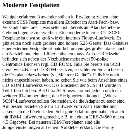
Moderne Festplatten
Weniger erfahrene Anwender sollten in Erwägung ziehen, eine
externe SCSI-Festplatte mit allem Zubehör im Atari-Fach- bzw.
Versandhandel oder - was selten ist - bereits am Atari betriebene
Gebrauchtgeräte zu erwerben. Eine moderne interne 3.5"-SCSI-
Festplatte ist etwa so groß wie ein internes Floppy-Laufwerk. Es
gibt selten noch auch größere und höhere 5,25-Geräte. Das Gehäuse
einer externen Festplatte ist natürlich um einiges größer, da es noch
ein Netzteil und einen Lüfter enthalten muss. Auf der Rückseite
befinden sich neben der Netzbuchse meist zwei 50-polige
Centronics-Buchsen (vgl. CD-ROM). Falls Sie bereits ein SCSI-
Gerät wie z.B. ein CD-ROM besitzen, so schleifen Sie am besten
die Festplatte dazwischen (s. „Mehrere Geräte"). Falls Sie noch
nichts angeschlossen haben, so gehen Sie wie beim Anschluss eines
CD-ROM-Laufwerks vor. Das Einstellen der SCSI-ID wurde in
Teil 1 beschrieben. Bei Ultra-SCSI usw. kommt jedoch noch ein
weiterer ID-Jumper hinzu, den Sie ignorieren können. „Wide-
SCSI"-Laufwerke sollten Sie meiden, da die Adapter zu teuer sind.
Am besten beziehen Sie Ihr Laufwerk vom Atari-Händler und
lassen sich die ID einstellen. Sehr gute Erfahrungen habe ich auch
mit IBM-Laufwerken gemacht, z.B. mit einem DRS-34560 mit ca.
4.5 Gigabyte. Bei neueren IBM-Fest-platten sind alle
Jumpereinstellungen auf einem Aufkleber erklärt. Die Paritiy-