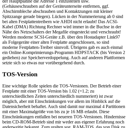
der Hauptplatine die Adresse 1 einzustellen usw.
(Gehäuseschrauben auf der Geräteunterseite entfernen, ggf.
Abschirmbleche abschrauben und Kontaktzungen mit kleiner
Spitzzange gerade biegen). Lücken in der Nummerierung ab 0 sind
bei alten Festplattentreibern wie AHDI nicht erlaubt! Das ACSI-
Kabel (DMA) Richtung Rechner wird immer in die Buchse in der
Nähe des Netzschalters der Megafile eingesteckt und verschraubt!
Werden moderne SCSI-Geräte z.B. über den Hostadapter Link97
als Folgegeräte einer alten Festplatte angeschlossen, so sind
moderne Festplatten-Treiber sinnvoll. Übrigens gab es auch einmal
ein Online-Komprimierungs-Programm HDPSTACK (bis Version 2
gediehen) zur Speicherverdoppelung. Auch auf anderen Plattformen
setzte sich so etwas nur vorübergehend durch.
TOS-Version
Eine wichtige Rolle spielen die TOS-Versionen. Der Betrieb einer
Festplatte mit einer TOS-Version bis 1.02 (=1.2; zu
unterschiedlichen Zeiten unterschiedlich nummeriert) ist zwar
möglich, aber mit Einschränkungen vor allem im Hinblick auf die
Datensicherheit behaftet. Auch sind damit nur maximal 4 Partitionen
mit einer Maximalgröße von bis zu je 16 MB erlaubt. Diese
Einschränkungen entfallen bei neueren TOS-Versionen. Hindernisse
beim CD-ROM-Betrieb sind mir weder aus eigener Erfahrung noch
anderweitig bekannt. Zum uralten sog. RAM-TOS, das von Disk zu