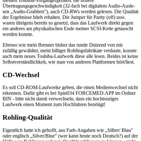
meinen Toshiba-Vorgängergeräten: die höhere
Übertragungsgeschwindigkeit (32-fach bei digitalem Audio-Ausle-
sen „Audio-Grabben"), auch CD-RWs werden gelesen. Die Qualität
der Ergebnisse blieb erhalten. Die Jumper für Parity (off) usw.
waren übrigens bereits so gesetzt, dass das Laufwerk direkt gegen
ein anderes am physikalischen Ende meiner SCSI-Kette getauscht
werden konnte.
Ebenso wie mein Brenner bisher das runde Dutzend von mir
zufällig gewählter, meist billiger Rohlingsfabrikate verdaute, konnte
auch mein neues Toshiba-Laufwerk diese alle lesen. Beides ist keine
Selbstverständlichkeit, wie man von anderen Plattformen hört/liest.
CD-Wechsel
Es soll CD-ROM-Laufwerke geben, die einen Medienwechsel nicht
erkennen. Dafür gibt es bei Spin034 FORCEMED.APP im Ordner
BIN - bitte nicht damit verwechseln, dass ein hochtouriges
Laufwerk einen Moment zum Hochfahren benötigt!
Rohling-Qualität
Eigentlich hatte ich gehofft, aus Farb-Angaben wie „Silber/ Blau"
oder englisch „Silver/Blue" (wer kann heute noch Deutsch?) auf der