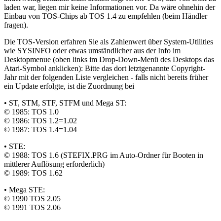
laden war, liegen mir keine Informationen vor. Da wäre ohnehin der
Einbau von TOS-Chips ab TOS 1.4 zu empfehlen (beim Händler
fragen).
Die TOS-Version erfahren Sie als Zahlenwert über System-Utilities
wie SYSINFO oder etwas umständlicher aus der Info im
Desktopmenue (oben links im Drop-Down-Menü des Desktops das
Atari-Symbol anklicken): Bitte das dort letztgenannte Copyright-
Jahr mit der folgenden Liste vergleichen - falls nicht bereits früher
ein Update erfolgte, ist die Zuordnung bei
• ST, STM, STF, STFM und Mega ST:
© 1985: TOS 1.0
© 1986: TOS 1.2=1.02
© 1987: TOS 1.4=1.04
• STE:
© 1988: TOS 1.6 (STEFIX.PRG im Auto-Ordner für Booten in
mittlerer Auflösung erforderlich)
© 1989: TOS 1.62
• Mega STE:
© 1990 TOS 2.05
© 1991 TOS 2.06