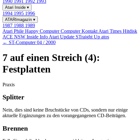
1990
1991
1992
1993
Atari Inside
▾
1994
1995
1996
ATARImagazin
▾
1987
1988
1989
Atari Phile
Happy Computer
Computer Kontakt
Atari Times
Hitdisk
ACE NSW Inside Info
Atari Update
STraight Up
atos
← ST-Computer 04 / 2000
7 auf einen Streich (4):
Festplatten
Praxis
Splitter
Nein, dies sind keine Bruchstücke von CDs, sondern nur einige
aktuelle Ergänzungen zu den vorangegangenen CD-Beiträgen.
Brennen