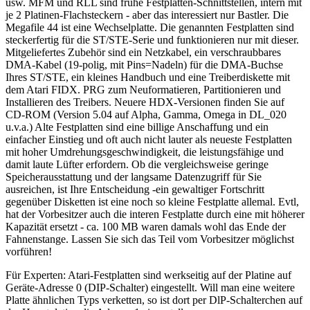
usw. MFM und RLL sind frühe Festplatten-Schnittstellen, intern mit
je 2 Platinen-Flachsteckern - aber das interessiert nur Bastler. Die
Megafile 44 ist eine Wechselplatte. Die genannten Festplatten sind
steckerfertig für die ST/STE-Serie und funktionieren nur mit dieser.
Mitgeliefertes Zubehör sind ein Netzkabel, ein verschraubbares
DMA-Kabel (19-polig, mit Pins=Nadeln) für die DMA-Buchse
Ihres ST/STE, ein kleines Handbuch und eine Treiberdiskette mit
dem Atari FIDX. PRG zum Neuformatieren, Partitionieren und
Installieren des Treibers. Neuere HDX-Versionen finden Sie auf
CD-ROM (Version 5.04 auf Alpha, Gamma, Omega in DL_020
u.v.a.) Alte Festplatten sind eine billige Anschaffung und ein
einfacher Einstieg und oft auch nicht lauter als neueste Festplatten
mit hoher Umdrehungsgeschwindigkeit, die leistungsfähige und
damit laute Lüfter erfordern. Ob die vergleichsweise geringe
Speicherausstattung und der langsame Datenzugriff für Sie
ausreichen, ist Ihre Entscheidung -ein gewaltiger Fortschritt
gegenüber Disketten ist eine noch so kleine Festplatte allemal. Evtl,
hat der Vorbesitzer auch die interen Festplatte durch eine mit höherer
Kapazität ersetzt - ca. 100 MB waren damals wohl das Ende der
Fahnenstange. Lassen Sie sich das Teil vom Vorbesitzer möglichst
vorführen!
Für Experten: Atari-Festplatten sind werkseitig auf der Platine auf
Geräte-Adresse 0 (DIP-Schalter) eingestellt. Will man eine weitere
Platte ähnlichen Typs verketten, so ist dort per DlP-Schalterchen auf