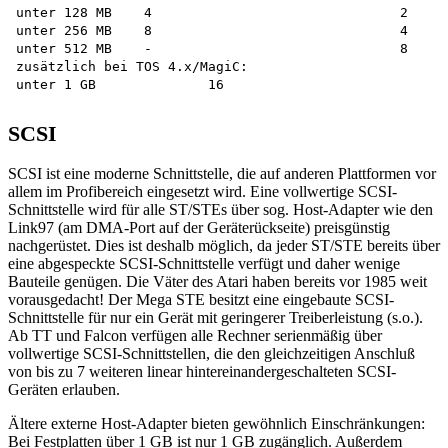
unter 128 MB	4				2

unter 256 MB	8				4

unter 512 MB	-				8

zusätzlich bei TOS 4.x/MagiC:

SCSI
SCSI ist eine moderne Schnittstelle, die auf anderen Plattformen vor
allem im Profibereich eingesetzt wird. Eine vollwertige SCSI-
Schnittstelle wird für alle ST/STEs über sog. Host-Adapter wie den
Link97 (am DMA-Port auf der Geräterückseite) preisgünstig
nachgerüstet. Dies ist deshalb möglich, da jeder ST/STE bereits über
eine abgespeckte SCSI-Schnittstelle verfügt und daher wenige
Bauteile genügen. Die Väter des Atari haben bereits vor 1985 weit
vorausgedacht! Der Mega STE besitzt eine eingebaute SCSI-
Schnittstelle für nur ein Gerät mit geringerer Treiberleistung (s.o.).
Ab TT und Falcon verfügen alle Rechner serienmäßig über
vollwertige SCSI-Schnittstellen, die den gleichzeitigen Anschluß
von bis zu 7 weiteren linear hintereinandergeschalteten SCSI-
Geräten erlauben.
Ältere externe Host-Adapter bieten gewöhnlich Einschränkungen:
Bei Festplatten über 1 GB ist nur 1 GB zugänglich. Außerdem