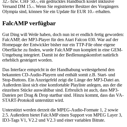
32.- bzw. CHF 50.-, ein gedrucktes Handbuch kostet inklusive
Versand DM 15.-. Wenn Sie registrierter Besitzer des Vorgängers
Olympia sind, können Sie ein Update für EUR 10.- erhalten.
FalcAMP verfügbar
Gut Ding will Weile haben, doch nun ist er endlich fertig geworden:
FalcAMP, der MP3-Player für den Atari Falcon 030. War auf der
Homepage der Entwickler bisher nur ein TTP-File ohne eigene
Oberfläche zu finden, wurde FalcAMP nun komplett in eine GEM-
Umgebung integriert. Damit ist der BedIenungskomfort natürlich
erheblich gesteigert worden.
Das Interface entspricht in der Handhabung weitestgehend den
bekannten CD-Audio-Playern und enthält somit z.B. Start- und
Stop-Buttons. Ein Anzeigefeld zeigt die Länge der MP3-Datei an.
Außerdem lässt sich eine komfortable Playliste anlegen, aus der die
einzelnen Stücke auswählbar sind. Erfreulich ist auch, dass MP3-
Dateien per Drag & Drop startbar sind. Hinzu kommt, dass das VA-
START-Protokoll unterstützt wird.
Unterstützt werden derzeit die MPEG-Audio-Formate 1, 2 sowie
2.5. Außerdem bietet FalcAMP einen Support von MPEG Layer 3,
ID3-Tags V1, V2.2 und V2.3 und einer variablen Bitrate.