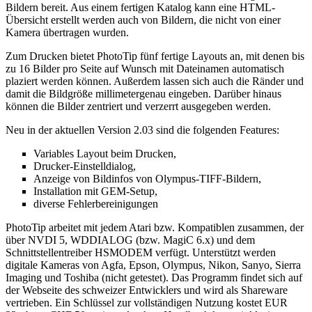
Bildern bereit. Aus einem fertigen Katalog kann eine HTML-
Übersicht erstellt werden auch von Bildern, die nicht von einer
Kamera übertragen wurden.
Zum Drucken bietet PhotoTip fünf fertige Layouts an, mit denen bis
zu 16 Bilder pro Seite auf Wunsch mit Dateinamen automatisch
plaziert werden können. Außerdem lassen sich auch die Ränder und
damit die Bildgröße millimetergenau eingeben. Darüber hinaus
können die Bilder zentriert und verzerrt ausgegeben werden.
Neu in der aktuellen Version 2.03 sind die folgenden Features:
Variables Layout beim Drucken,
Drucker-Einstelldialog,
Anzeige von Bildinfos von Olympus-TIFF-Bildern,
Installation mit GEM-Setup,
diverse Fehlerbereinigungen
PhotoTip arbeitet mit jedem Atari bzw. Kompatiblen zusammen, der
über NVDI 5, WDDIALOG (bzw. MagiC 6.x) und dem
Schnittstellentreiber HSMODEM verfügt. Unterstützt werden
digitale Kameras von Agfa, Epson, Olympus, Nikon, Sanyo, Sierra
Imaging und Toshiba (nicht getestet). Das Programm findet sich auf
der Webseite des schweizer Entwicklers und wird als Shareware
vertrieben. Ein Schlüssel zur vollständigen Nutzung kostet EUR