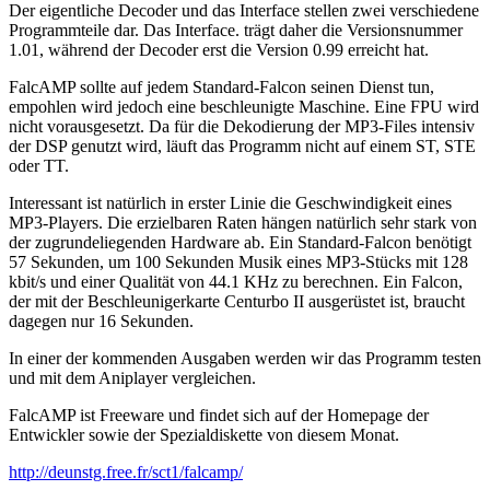
Der eigentliche Decoder und das Interface stellen zwei verschiedene
Programmteile dar. Das Interface. trägt daher die Versionsnummer
1.01, während der Decoder erst die Version 0.99 erreicht hat.
FalcAMP sollte auf jedem Standard-Falcon seinen Dienst tun,
empohlen wird jedoch eine beschleunigte Maschine. Eine FPU wird
nicht vorausgesetzt. Da für die Dekodierung der MP3-Files intensiv
der DSP genutzt wird, läuft das Programm nicht auf einem ST, STE
oder TT.
Interessant ist natürlich in erster Linie die Geschwindigkeit eines
MP3-Players. Die erzielbaren Raten hängen natürlich sehr stark von
der zugrundeliegenden Hardware ab. Ein Standard-Falcon benötigt
57 Sekunden, um 100 Sekunden Musik eines MP3-Stücks mit 128
kbit/s und einer Qualität von 44.1 KHz zu berechnen. Ein Falcon,
der mit der Beschleunigerkarte Centurbo II ausgerüstet ist, braucht
dagegen nur 16 Sekunden.
In einer der kommenden Ausgaben werden wir das Programm testen
und mit dem Aniplayer vergleichen.
FalcAMP ist Freeware und findet sich auf der Homepage der
Entwickler sowie der Spezialdiskette von diesem Monat.
http://deunstg.free.fr/sct1/falcamp/