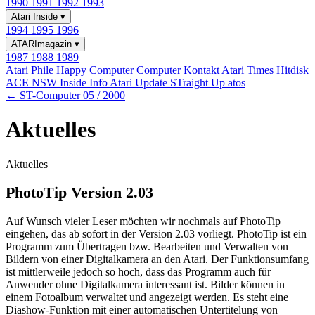
1990
1991
1992
1993
Atari Inside
▾
1994
1995
1996
ATARImagazin
▾
1987
1988
1989
Atari Phile
Happy Computer
Computer Kontakt
Atari Times
Hitdisk
ACE NSW Inside Info
Atari Update
STraight Up
atos
← ST-Computer 05 / 2000
Aktuelles
Aktuelles
PhotoTip Version 2.03
Auf Wunsch vieler Leser möchten wir nochmals auf PhotoTip
eingehen, das ab sofort in der Version 2.03 vorliegt. PhotoTip ist ein
Programm zum Übertragen bzw. Bearbeiten und Verwalten von
Bildern von einer Digitalkamera an den Atari. Der Funktionsumfang
ist mittlerweile jedoch so hoch, dass das Programm auch für
Anwender ohne Digitalkamera interessant ist. Bilder können in
einem Fotoalbum verwaltet und angezeigt werden. Es steht eine
Diashow-Funktion mit einer automatischen Untertitelung von