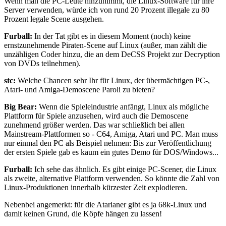
Wenn man die PC-Leute hinzunimmt, die Linux-Software für ihre
Server verwenden, würde ich von rund 20 Prozent illegale zu 80
Prozent legale Scene ausgehen.
Furball:
In der Tat gibt es in diesem Moment (noch) keine
ernstzunehmende Piraten-Scene auf Linux (außer, man zählt die
unzähligen Coder hinzu, die an dem DeCSS Projekt zur Decryption
von DVDs teilnehmen).
stc:
Welche Chancen sehr Ihr für Linux, der übermächtigen PC-,
Atari- und Amiga-Demoscene Paroli zu bieten?
Big Bear:
Wenn die Spieleindustrie anfängt, Linux als mögliche
Plattform für Spiele anzusehen, wird auch die Demoscene
zunehmend größer werden. Das war schließlich bei allen
Mainstream-Plattformen so - C64, Amiga, Atari und PC. Man muss
nur einmal den PC als Beispiel nehmen: Bis zur Veröffentlichung
der ersten Spiele gab es kaum ein gutes Demo für DOS/Windows...
Furball:
Ich sehe das ähnlich. Es gibt einige PC-Scener, die Linux
als zweite, alternative Plattform verwenden. So könnte die Zahl von
Linux-Produktionen innerhalb kürzester Zeit explodieren.
Nebenbei angemerkt: für die Atarianer gibt es ja 68k-Linux und
damit keinen Grund, die Köpfe hängen zu lassen!