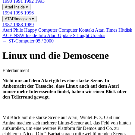
1990
1991
1992
1993
Atari Inside
▾
1994
1995
1996
ATARImagazin
▾
1987
1988
1989
Atari Phile
Happy Computer
Computer Kontakt
Atari Times
Hitdisk
ACE NSW Inside Info
Atari Update
STraight Up
atos
← ST-Computer 05 / 2000
Linux und die Demoscene
Entertainment
Nicht nur auf dem Atari gibt es eine starke Szene. In
Anbetracht der Tatsache, dass Linux auch auf dem Atari
immer mehr Interessenten findet, haben wir einen Blick über
den Tellerrand gewagt.
Mit Blick auf die starke Scene auf Atari, Wintel-PCs, C64 und
Amiga machen sich mehrere Linux-Scener auf, das Feld von hinten
aufzurollen, um eine weitere Plattform für Demos und Co. zu
etablieren. Nico „Dire" Barbat sprach mit zwei führenden Scene-