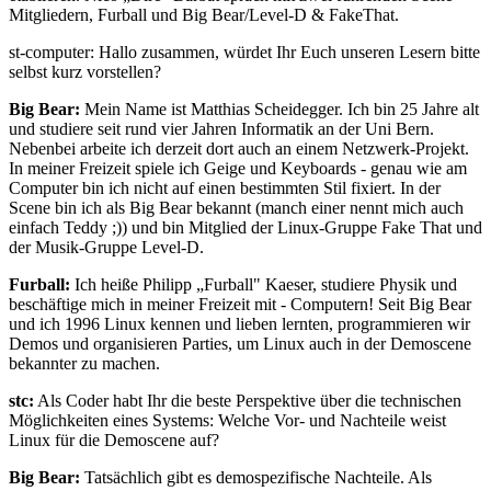
Mitgliedern, Furball und Big Bear/Level-D & FakeThat.
st-computer: Hallo zusammen, würdet Ihr Euch unseren Lesern bitte
selbst kurz vorstellen?
Big Bear:
Mein Name ist Matthias Scheidegger. Ich bin 25 Jahre alt
und studiere seit rund vier Jahren Informatik an der Uni Bern.
Nebenbei arbeite ich derzeit dort auch an einem Netzwerk-Projekt.
In meiner Freizeit spiele ich Geige und Keyboards - genau wie am
Computer bin ich nicht auf einen bestimmten Stil fixiert. In der
Scene bin ich als Big Bear bekannt (manch einer nennt mich auch
einfach Teddy ;)) und bin Mitglied der Linux-Gruppe Fake That und
der Musik-Gruppe Level-D.
Furball:
Ich heiße Philipp „Furball" Kaeser, studiere Physik und
beschäftige mich in meiner Freizeit mit - Computern! Seit Big Bear
und ich 1996 Linux kennen und lieben lernten, programmieren wir
Demos und organisieren Parties, um Linux auch in der Demoscene
bekannter zu machen.
stc:
Als Coder habt Ihr die beste Perspektive über die technischen
Möglichkeiten eines Systems: Welche Vor- und Nachteile weist
Linux für die Demoscene auf?
Big Bear:
Tatsächlich gibt es demospezifische Nachteile. Als