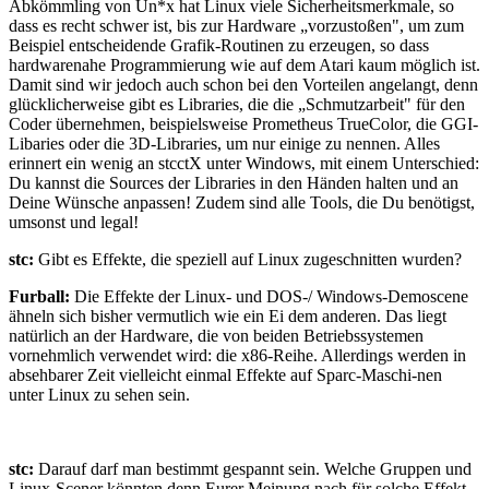
Abkömmling von Un*x hat Linux viele Sicherheitsmerkmale, so
dass es recht schwer ist, bis zur Hardware „vorzustoßen", um zum
Beispiel entscheidende Grafik-Routinen zu erzeugen, so dass
hardwarenahe Programmierung wie auf dem Atari kaum möglich ist.
Damit sind wir jedoch auch schon bei den Vorteilen angelangt, denn
glücklicherweise gibt es Libraries, die die „Schmutzarbeit" für den
Coder übernehmen, beispielsweise Prometheus TrueColor, die GGI-
Libaries oder die 3D-Libraries, um nur einige zu nennen. Alles
erinnert ein wenig an stcctX unter Windows, mit einem Unterschied:
Du kannst die Sources der Libraries in den Händen halten und an
Deine Wünsche anpassen! Zudem sind alle Tools, die Du benötigst,
umsonst und legal!
stc:
Gibt es Effekte, die speziell auf Linux zugeschnitten wurden?
Furball:
Die Effekte der Linux- und DOS-/ Windows-Demoscene
ähneln sich bisher vermutlich wie ein Ei dem anderen. Das liegt
natürlich an der Hardware, die von beiden Betriebssystemen
vornehmlich verwendet wird: die x86-Reihe. Allerdings werden in
absehbarer Zeit vielleicht einmal Effekte auf Sparc-Maschi-nen
unter Linux zu sehen sein.
stc:
Darauf darf man bestimmt gespannt sein. Welche Gruppen und
Linux-Scener könnten denn Eurer Meinung nach für solche Effekt-