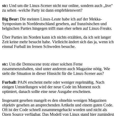
stc:
Und um die Linux-Scener nicht nur online, sondern auch „live"
zu sehen -welche Party ist dann empfehlenswert?
Big Bear:
Die meisten Linux-Leute habe ich auf der Mekka-
Symposium in Norddeutschland gesehen, auf französischen und
belgischen Parties hingegen trifft man eher selten auf Linux-Freaks.
Über Parties im Norden kann ich nichts erzählen, da ich seit langer
Zeit keine mehr besucht habe. Vielleicht ändert sich das ja, wenn ich
einmal Furball im fernen Schweden besuche.
stc:
Um die Demoscene trotz einer solchen Ferne
zusammenzuhalten, sind unter anderem auch Magazine nötig. Wie
sieht die Situation in dieser Hinsicht für die Linux-Scener aus?
Furball:
PAiN erscheint mehr oder weniger regelmäßig. Nach
einigen Umstellungen wird der neue Code im Moment noch
optimiert, danach sollte eine neue Ausgabe erscheinen.
Insgesamt gesehen mangelt es den ohnehin wenigen Magazinen
objektiv gesehen an ansprechenden Artikeln und einem guten Code.
Oft ist der Code schnell zusammengehackt worden und nicht als
Open Source verfügbar. Das Modell von Linux stand hier zumindest