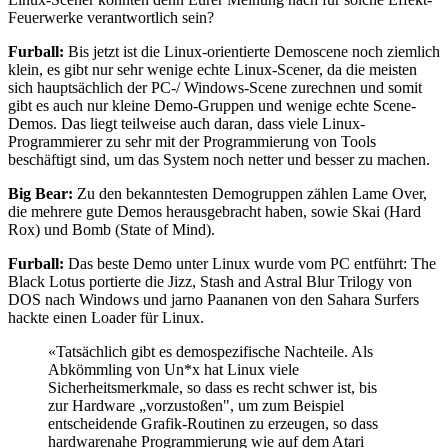
Feuerwerke verantwortlich sein?
Furball:
Bis jetzt ist die Linux-orientierte Demoscene noch ziemlich
klein, es gibt nur sehr wenige echte Linux-Scener, da die meisten
sich hauptsächlich der PC-/ Windows-Scene zurechnen und somit
gibt es auch nur kleine Demo-Gruppen und wenige echte Scene-
Demos. Das liegt teilweise auch daran, dass viele Linux-
Programmierer zu sehr mit der Programmierung von Tools
beschäftigt sind, um das System noch netter und besser zu machen.
Big Bear:
Zu den bekanntesten Demogruppen zählen Lame Over,
die mehrere gute Demos herausgebracht haben, sowie Skai (Hard
Rox) und Bomb (State of Mind).
Furball:
Das beste Demo unter Linux wurde vom PC entführt: The
Black Lotus portierte die Jizz, Stash and Astral Blur Trilogy von
DOS nach Windows und jarno Paananen von den Sahara Surfers
hackte einen Loader für Linux.
«Tatsächlich gibt es demospezifische Nachteile. Als
Abkömmling von Un*x hat Linux viele
Sicherheitsmerkmale, so dass es recht schwer ist, bis
zur Hardware „vorzustoßen", um zum Beispiel
entscheidende Grafik-Routinen zu erzeugen, so dass
hardwarenahe Programmierung wie auf dem Atari