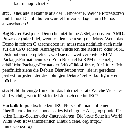
kaum möglich ist.»
stc:
...alles alte Bekannte aus der Demoscene. Welche Prozessoren
und Linux-Distributionen würdet Ihr vorschlagen, um Demos
anzuschauen?
Big Bear:
Fast jedes Demo benutzt Inline ASM, also ist ein AMD-
Prozessor (oder Intel, wenn es denn sein soll) ein Muss. Wenn das
Demo in reinem C geschrieben ist, muss man natürlich auch nicht
auf die CPU achten. Anfängern würde ich die RedHat- oder SuSE-
Distributionen empfehlen, weil sie das weit verbreitete RPM-
Package-Format benutzen. Zum Beispiel ist RPM das einzig
erhältliche Package-Format der 3dfx-Glide-Library für Linux. Ich
persönlich ziehe die Debian-Distribution vor - sie ist geradezu
perfekt für jeden, der die „blutigen Details" selbst konfigurieren
möchte.
stc:
Habt Ihr einige Links für das Internet parat? Welche Websites
sind wichtig, wo trifft sich die Linux-Scene im IRC?
Furball:
In praktisch jedem IRC-Netz stößt man auf einen
überfüllten #linux-Channel - dies ist ein guter Ausgangspunkt für
jeden Linux-Scener oder -Interessierten. Die beste Seite im World
Wide Web ist wahrscheinlich Linux-Scene. org (http://
linux.scene.org).