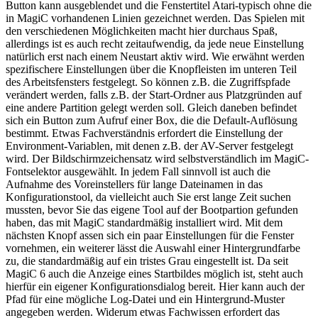
Button kann ausgeblendet und die Fenstertitel Atari-typisch ohne die
in MagiC vorhandenen Linien gezeichnet werden. Das Spielen mit
den verschiedenen Möglichkeiten macht hier durchaus Spaß,
allerdings ist es auch recht zeitaufwendig, da jede neue Einstellung
natürlich erst nach einem Neustart aktiv wird. Wie erwähnt werden
spezifischere Einstellungen über die Knopfleisten im unteren Teil
des Arbeitsfensters festgelegt. So können z.B. die Zugriffspfade
verändert werden, falls z.B. der Start-Ordner aus Platzgründen auf
eine andere Partition gelegt werden soll. Gleich daneben befindet
sich ein Button zum Aufruf einer Box, die die Default-Auflösung
bestimmt. Etwas Fachverständnis erfordert die Einstellung der
Environment-Variablen, mit denen z.B. der AV-Server festgelegt
wird. Der Bildschirmzeichensatz wird selbstverständlich im MagiC-
Fontselektor ausgewählt. In jedem Fall sinnvoll ist auch die
Aufnahme des Voreinstellers für lange Dateinamen in das
Konfigurationstool, da vielleicht auch Sie erst lange Zeit suchen
mussten, bevor Sie das eigene Tool auf der Bootpartion gefunden
haben, das mit MagiC standardmäßig installiert wird. Mit dem
nächsten Knopf assen sich ein paar Einstellungen für die Fenster
vornehmen, ein weiterer lässt die Auswahl einer Hintergrundfarbe
zu, die standardmäßig auf ein tristes Grau eingestellt ist. Da seit
MagiC 6 auch die Anzeige eines Startbildes möglich ist, steht auch
hierfür ein eigener Konfigurationsdialog bereit. Hier kann auch der
Pfad für eine mögliche Log-Datei und ein Hintergrund-Muster
angegeben werden. Widerum etwas Fachwissen erfordert das