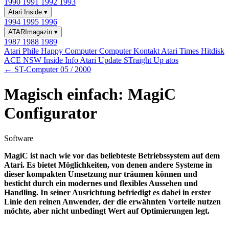
1990
1991
1992
1993
Atari Inside
▾
1994
1995
1996
ATARImagazin
▾
1987
1988
1989
Atari Phile
Happy Computer
Computer Kontakt
Atari Times
Hitdisk
ACE NSW Inside Info
Atari Update
STraight Up
atos
← ST-Computer 05 / 2000
Magisch einfach: MagiC
Configurator
Software
MagiC ist nach wie vor das beliebteste Betriebssystem auf dem
Atari. Es bietet Möglichkeiten, von denen andere Systeme in
dieser kompakten Umsetzung nur träumen können und
besticht durch ein modernes und flexibles Aussehen und
Handling. In seiner Ausrichtung befriedigt es dabei in erster
Linie den reinen Anwender, der die erwähnten Vorteile nutzen
möchte, aber nicht unbedingt Wert auf Optimierungen legt.