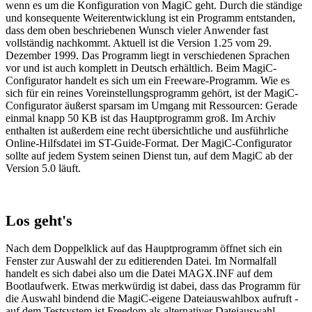
wenn es um die Konfiguration von MagiC geht. Durch die ständige
und konsequente Weiterentwicklung ist ein Programm entstanden,
dass dem oben beschriebenen Wunsch vieler Anwender fast
vollständig nachkommt. Aktuell ist die Version 1.25 vom 29.
Dezember 1999. Das Programm liegt in verschiedenen Sprachen
vor und ist auch komplett in Deutsch erhältlich. Beim MagiC-
Configurator handelt es sich um ein Freeware-Programm. Wie es
sich für ein reines Voreinstellungsprogramm gehört, ist der MagiC-
Configurator äußerst sparsam im Umgang mit Ressourcen: Gerade
einmal knapp 50 KB ist das Hauptprogramm groß. Im Archiv
enthalten ist außerdem eine recht übersichtliche und ausführliche
Online-Hilfsdatei im ST-Guide-Format. Der MagiC-Configurator
sollte auf jedem System seinen Dienst tun, auf dem MagiC ab der
Version 5.0 läuft.
Los geht's
Nach dem Doppelklick auf das Hauptprogramm öffnet sich ein
Fenster zur Auswahl der zu editierenden Datei. Im Normalfall
handelt es sich dabei also um die Datei MAGX.INF auf dem
Bootlaufwerk. Etwas merkwürdig ist dabei, dass das Programm für
die Auswahl bindend die MagiC-eigene Dateiauswahlbox aufruft -
auf dem Testsystem ist Freedom als alternativer Dateiauswahl