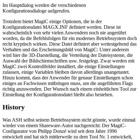
Im Hauptdialog werden die verschiedenen
Konfigurationsdialoge aufgerufen.
Trotzdem bietet MagiC einige Optionen, die in der
Konfigurationsdatei MAGX.INF definiert werden. Diese ist
wahrscheinlich von sehr vielen Anwendern noch nie angerührt
worden, da die Befehlsfolgen für ein modernes Betriebssystem doch
recht kryptisch wirken. Diese Datei definiert aber weitestgehend das
Verhalten und das Erscheinungsbild von MagiC: Unter anderem
wird hier die 3D-Darstellung, die Verteilung der Dateisysteme, die
Auswahl der Bildschirmschriften usw. festgelegt. Zwar werden mit
MagiC zwei Kontrollfelder installiert, die einige Einstellungen
zulassen, einige Variablen bleiben davon allerdings unangetastet.
Hinzu kommt, dass der Anwender für genaue Einstellungen schon
einiges an Fachwissen mitbringen muss, um die angeführten Flags
richtig anzuwenden. Der Wunsch nach einem einheitlichen Tool zur
Einstellung der Konfigurationsdatei bleibt also bestehen.
History
Was ASH selbst seinem Betriebssystem nicht gönnte, wurde einmal
wieder von einem Shareware-Autor nachgereicht: Der MagiC-
Configurator von Philipp Donzé wird seit dem Jahre 1996
entwickelt und hat sich mittlerweile zu dem Tool Nr. 1 entwickelt,