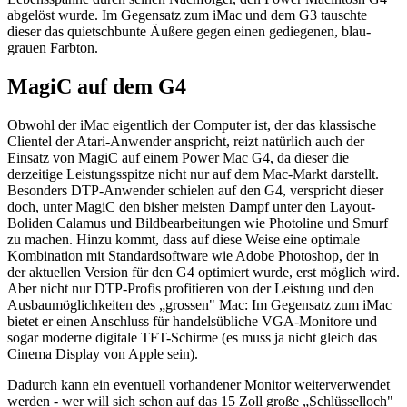
abgelöst wurde. Im Gegensatz zum iMac und dem G3 tauschte
dieser das quietschbunte Äußere gegen einen gediegenen, blau-
grauen Farbton.
MagiC auf dem G4
Obwohl der iMac eigentlich der Computer ist, der das klassische
Clientel der Atari-Anwender anspricht, reizt natürlich auch der
Einsatz von MagiC auf einem Power Mac G4, da dieser die
derzeitige Leistungsspitze nicht nur auf dem Mac-Markt darstellt.
Besonders DTP-Anwender schielen auf den G4, verspricht dieser
doch, unter MagiC den bisher meisten Dampf unter den Layout-
Boliden Calamus und Bildbearbeitungen wie Photoline und Smurf
zu machen. Hinzu kommt, dass auf diese Weise eine optimale
Kombination mit Standardsoftware wie Adobe Photoshop, der in
der aktuellen Version für den G4 optimiert wurde, erst möglich wird.
Aber nicht nur DTP-Profis profitieren von der Leistung und den
Ausbaumöglichkeiten des „grossen" Mac: Im Gegensatz zum iMac
bietet er einen Anschluss für handelsübliche VGA-Monitore und
sogar moderne digitale TFT-Schirme (es muss ja nicht gleich das
Cinema Display von Apple sein).
Dadurch kann ein eventuell vorhandener Monitor weiterverwendet
werden - wer will sich schon auf das 15 Zoll große „Schlüsselloch"