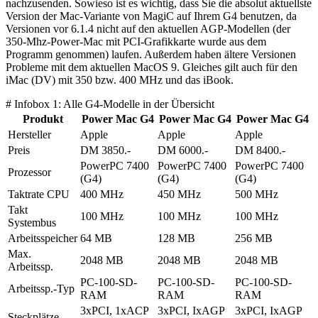
nachzusenden. Sowieso ist es wichtig, dass Sie die absolut aktuellste
Version der Mac-Variante von MagiC auf Ihrem G4 benutzen, da
Versionen vor 6.1.4 nicht auf den aktuellen AGP-Modellen (der
350-Mhz-Power-Mac mit PCI-Grafikkarte wurde aus dem
Programm genommen) laufen. Außerdem haben ältere Versionen
Probleme mit dem aktuellen MacOS 9. Gleiches gilt auch für den
iMac (DV) mit 350 bzw. 400 MHz und das iBook.
# Infobox 1: Alle G4-Modelle in der Übersicht
Produkt
Power Mac G4
Power Mac G4
Power Mac G4
Hersteller
Apple
Apple
Apple
Preis
DM 3850.-
DM 6000.-
DM 8400.-
PowerPC 7400
PowerPC 7400
PowerPC 7400
Prozessor
(G4)
(G4)
(G4)
Taktrate CPU
400 MHz
450 MHz
500 MHz
Takt
100 MHz
100 MHz
100 MHz
Systembus
Arbeitsspeicher
64 MB
128 MB
256 MB
Max.
2048 MB
2048 MB
2048 MB
Arbeitssp.
PC-100-SD-
PC-100-SD-
PC-100-SD-
Arbeitssp.-Typ
RAM
RAM
RAM
3xPCI, 1xACP
3xPCI, IxAGP
3xPCI, IxAGP
Steckplätze