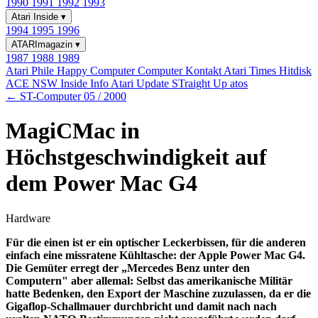
1990
1991
1992
1993
Atari Inside
▾
1994
1995
1996
ATARImagazin
▾
1987
1988
1989
Atari Phile
Happy Computer
Computer Kontakt
Atari Times
Hitdisk
ACE NSW Inside Info
Atari Update
STraight Up
atos
← ST-Computer 05 / 2000
MagiCMac in
Höchstgeschwindigkeit auf
dem Power Mac G4
Hardware
Für die einen ist er ein optischer Leckerbissen, für die anderen
einfach eine missratene Kühltasche: der Apple Power Mac G4.
Die Gemüter erregt der „Mercedes Benz unter den
Computern" aber allemal: Selbst das amerikanische Militär
hatte Bedenken, den Export der Maschine zuzulassen, da er die
Gigaflop-Schallmauer durchbricht und damit nach nach