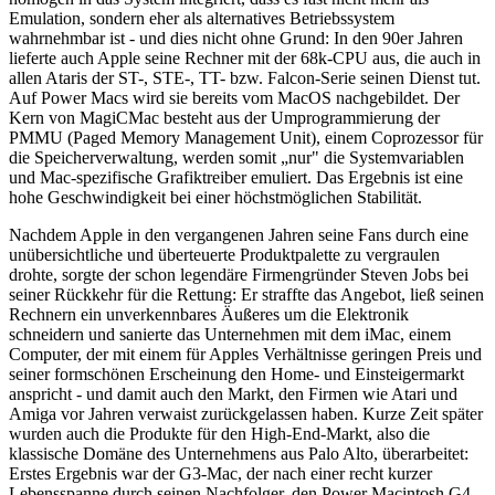
Emulation, sondern eher als alternatives Betriebssystem
wahrnehmbar ist - und dies nicht ohne Grund: In den 90er Jahren
lieferte auch Apple seine Rechner mit der 68k-CPU aus, die auch in
allen Ataris der ST-, STE-, TT- bzw. Falcon-Serie seinen Dienst tut.
Auf Power Macs wird sie bereits vom MacOS nachgebildet. Der
Kern von MagiCMac besteht aus der Umprogrammierung der
PMMU (Paged Memory Management Unit), einem Coprozessor für
die Speicherverwaltung, werden somit „nur" die Systemvariablen
und Mac-spezifische Grafiktreiber emuliert. Das Ergebnis ist eine
hohe Geschwindigkeit bei einer höchstmöglichen Stabilität.
Nachdem Apple in den vergangenen Jahren seine Fans durch eine
unübersichtliche und überteuerte Produktpalette zu vergraulen
drohte, sorgte der schon legendäre Firmengründer Steven Jobs bei
seiner Rückkehr für die Rettung: Er straffte das Angebot, ließ seinen
Rechnern ein unverkennbares Äußeres um die Elektronik
schneidern und sanierte das Unternehmen mit dem iMac, einem
Computer, der mit einem für Apples Verhältnisse geringen Preis und
seiner formschönen Erscheinung den Home- und Einsteigermarkt
anspricht - und damit auch den Markt, den Firmen wie Atari und
Amiga vor Jahren verwaist zurückgelassen haben. Kurze Zeit später
wurden auch die Produkte für den High-End-Markt, also die
klassische Domäne des Unternehmens aus Palo Alto, überarbeitet:
Erstes Ergebnis war der G3-Mac, der nach einer recht kurzer
Lebensspanne durch seinen Nachfolger, den Power Macintosh G4