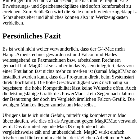
Ein Riegel öffnet eine Gehäuseseite, die das Innere freigibt. Alle
Erweiterungs- und Speichersteckplätze sind sofort komfortabel zu
erreichen. Zum Schließen wird die Seite einfach wieder zugeklappt -
Schraubenzieher und ähnliches können also im Werkzeugkasten
verbleiben.
Persönliches Fazit
Es ist wohl nicht weiter verwunderlich, dass der G4-Mac mein
Haupt-Arbeitsrechner geworden ist und Falcon und Hades
weitestgehend zu Faxmaschinen bzw. arbeitslosen Rechnern
gemacht hat. MagiC ist so sauber in das System integriert, dass von
einer Emulation fast nichts mehr zu merken ist (zumal MagiCMac so
installiert werden kann, dass das Programm direkt beim Systemstart
direkt hochfährt). Die hohe Geschwindigkeit weiß nachhaltig zu
begeistern, die hohe Kompatibilität lässt keine Wünsche offen. Auch
die leistungsfähige Grafik des PowerMac ist ein Segen nach Jahren
der Benutzung der doch im Vergleich ärmlichen Falcon-Grafik. Die
wenigen Mankos liegen zumeist am Mac selbst.
Übrigens laufe ich nicht Gefahr, mittelfristig komplett zum Mac
überzulaufen, wie dies oft als Argument gegen MagiCMac verwandt
wird: Das darunterliegende MacOS empfinde ich als
vergleichsweise zäh und unübersichtlich. MagiC wirkt einfach
frischer und flinker und macht bei der täglichen Arbeit mehr Spaß.