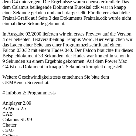
dem G4 unterzogen. Die Ergebnisse waren ebenso erfreulich: Das
dem Calamus beiliegende Dokument Euroskal.cdk war in knapp
einer Sekunde geladen und auch dargestellt. Für die verschachtelte
Fraktal-Grafik auf Seite 3 des Dokuments Fraktale.cdk wurde nicht
einmal diese Sekunde gebraucht.
In Ausgabe 03/2000 lieferten wir ein erstes Preview auf die Version
4 der beliebten Textverarbeitung Tempus Word. Hier verglichen wir
das Laden einer Seite aus einer Programmzeitschrift auf einem
Falcon 030/32 mit einem Hades 040. Der Falcon brauchte für dieses
Beispieldokument 33 Sekunden, der Hades war immerhin schon in
9 Sekunden zu einem Ergebnis gekommen. Auf dem Power Mac
G4 ist das Dokument in knapp 2 Sekunden komplett dargestellt.
Weitere Geschwindigkeitstests entnehmen Sie bitte dem
GEMBench-Screenshot.
# Infobox 2: Programmtests
Aniplayer 2.09
ArtWorx 2.x
CAB
Calamus SL 99
Chatter
CoMa
CyPress