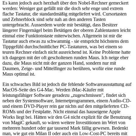
Es kann jedoch auch herzhaft über den Nobel-Rechner gemeckert
werden: Weniger gut gefällt mir die doch sehr enge und extrem
flache Tastatur, die standardmäßig mitgeliefert wird. Cursortasten
und Zehnerblock sind sehr nah an den anderen Tasten
untergebracht. Ausserdem wurde mir bestätigt, dass Besitzer
längerer Fingernägel beim Betätigen der oberen Zahlentasten leicht
einmal eine Funktionstaste miterwischen. Allgemein ist mir die
Tastatur auch etwas zu schwammig - sie entspricht höchstens dem
Tippgefühl durchschnittlicher PC-Tastaturen, was bei einem so
teuren Rechner einfach nicht ausreichend ist. Keine Probleme hatte
ich dagegen mit der oft gescholtenen runden Maus. Ich neige eher
dazu, die Maus nicht mit der ganzen Hand, sondern nur mit
Daumen, Zeige- und Mittelfinger zu berühren, wofür eine runde
Maus optimal ist.
Ein schwaches Bild ist jedoch die fehlende Softwareausstattung auf
MacOS-Seite des G4-Mac. Werden iMac-Käufer mit
leistungsfähiger Software geradezu „zugeschmissen", findet sich
neben der Systemsoftware, Internetprogrammen, einem Audio-CD-
und einem DVD-Player rein gar nichts auf den mitgelieferten CD-
ROMs und der Festplatte. Nicht einmal das hauseigene Apple
Works liegt bei. Hätten wir den G4 nicht explizit für die Benutzung
von MagiC gekauft, so wären weitere Investitionen im Wert von
mehreren hundert oder gar tausend Mark fällig gewesen. Bedenkt
man, wie gut ein Milan II oder auch ein Low-Cost-PC bereits mit