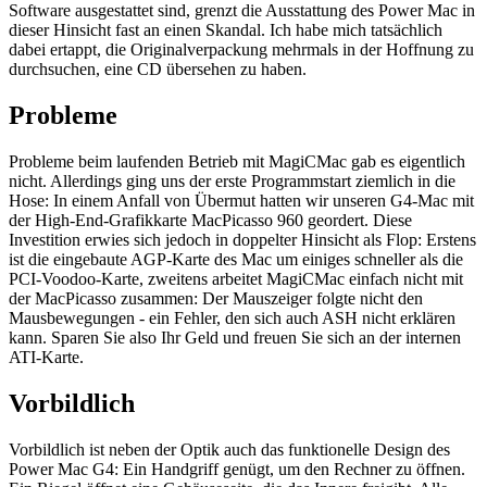
Software ausgestattet sind, grenzt die Ausstattung des Power Mac in
dieser Hinsicht fast an einen Skandal. Ich habe mich tatsächlich
dabei ertappt, die Originalverpackung mehrmals in der Hoffnung zu
durchsuchen, eine CD übersehen zu haben.
Probleme
Probleme beim laufenden Betrieb mit MagiCMac gab es eigentlich
nicht. Allerdings ging uns der erste Programmstart ziemlich in die
Hose: In einem Anfall von Übermut hatten wir unseren G4-Mac mit
der High-End-Grafikkarte MacPicasso 960 geordert. Diese
Investition erwies sich jedoch in doppelter Hinsicht als Flop: Erstens
ist die eingebaute AGP-Karte des Mac um einiges schneller als die
PCI-Voodoo-Karte, zweitens arbeitet MagiCMac einfach nicht mit
der MacPicasso zusammen: Der Mauszeiger folgte nicht den
Mausbewegungen - ein Fehler, den sich auch ASH nicht erklären
kann. Sparen Sie also Ihr Geld und freuen Sie sich an der internen
ATI-Karte.
Vorbildlich
Vorbildlich ist neben der Optik auch das funktionelle Design des
Power Mac G4: Ein Handgriff genügt, um den Rechner zu öffnen.