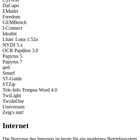
DaCapo
EMailer
Freedom
GEMBench
I-Connect
Idealist
Lharc Luna 1.52a
NVDI 5.x
OCR Papillon 3.0
Papyrus 5
Papyrus 7
qed
Smurf
ST-Guide
STZip
Tele-Info Tempus Word 4.0
TwiLight
TwoInOne
Universum
Zeig's mir!
Internet
Die Nutzung des Internets ist heute für ein modernes Betriebssystem