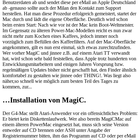
Benutzerdaten ab und sendet diese per eMail an Apple Deutschland
ab -genauso sollte auch der Milan den Kontakt zum Support
herstellen. Hat man diese Prozedur erfolgreich gemeistert, startet der
Mac durch und lädt die eigene Oberfläche. Deutlich wird schon
beim ersten Start: Nach wie vor ist der Mac kein Boot-Weltmeister.
Im Gegensatz zu älteren Power-Mac-Modellen reicht es nun zwar
nicht mehr zum Kochen eines Kaffees, jedoch immer noch
vorzüglich zum Befüllen des Kaffeefilters. Auf der Mac-Oberfläche
angekommen, gilt es nun erst einmal, sich etwas zurechtzufinden.
Wer vorher MagiC und jinnee z.B. auf einem Atari TT verwandt
hat, wird schon sehr bald feststellen, dass Apple trotz hunderten von
Entwicklungsmitarbeitern und einigen Jahren Vorsprung bzw.
regelmäßigen Updates bisher nicht geschafft hat, den Finder ähnlich
komfortabel zu gestalten wie jinnee oder THING!. Was liegt also
näher,so schnell wie möglich zum besten Teil des Tages zu
kommen, zur...
…Installation von MagiC.
Der G4-Mac stellt Atari-Anwender vor ein offensichtliches Problem:
Er bietet kein Diskettenlaufwerk. Wer also bereits MagiCMac auf
einem älteren PowerMac eingesetzt hat, muss sich seine Version
entweder auf CD brennen oder ASH unter Angabe der
Registriernummer bitten, ihm das Programm auf CD oder per eMail