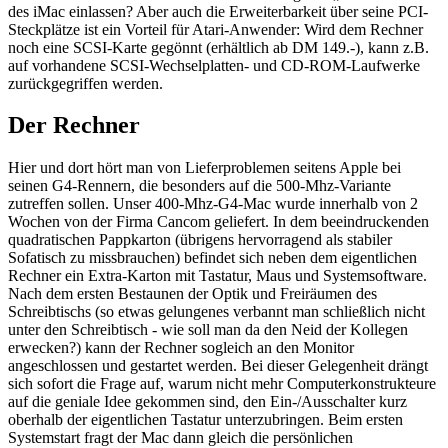
des iMac einlassen? Aber auch die Erweiterbarkeit über seine PCI-
Steckplätze ist ein Vorteil für Atari-Anwender: Wird dem Rechner
noch eine SCSI-Karte gegönnt (erhältlich ab DM 149.-), kann z.B.
auf vorhandene SCSI-Wechselplatten- und CD-ROM-Laufwerke
zurückgegriffen werden.
Der Rechner
Hier und dort hört man von Lieferproblemen seitens Apple bei
seinen G4-Rennern, die besonders auf die 500-Mhz-Variante
zutreffen sollen. Unser 400-Mhz-G4-Mac wurde innerhalb von 2
Wochen von der Firma Cancom geliefert. In dem beeindruckenden
quadratischen Pappkarton (übrigens hervorragend als stabiler
Sofatisch zu missbrauchen) befindet sich neben dem eigentlichen
Rechner ein Extra-Karton mit Tastatur, Maus und Systemsoftware.
Nach dem ersten Bestaunen der Optik und Freiräumen des
Schreibtischs (so etwas gelungenes verbannt man schließlich nicht
unter den Schreibtisch - wie soll man da den Neid der Kollegen
erwecken?) kann der Rechner sogleich an den Monitor
angeschlossen und gestartet werden. Bei dieser Gelegenheit drängt
sich sofort die Frage auf, warum nicht mehr Computerkonstrukteure
auf die geniale Idee gekommen sind, den Ein-/Ausschalter kurz
oberhalb der eigentlichen Tastatur unterzubringen. Beim ersten
Systemstart fragt der Mac dann gleich die persönlichen