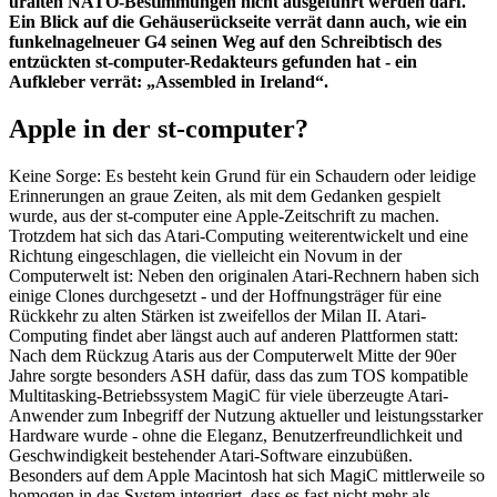
uralten NATO-Bestimmungen nicht ausgeführt werden darf.
Ein Blick auf die Gehäuserückseite verrät dann auch, wie ein
funkelnagelneuer G4 seinen Weg auf den Schreibtisch des
entzückten st-computer-Redakteurs gefunden hat - ein
Aufkleber verrät: „Assembled in Ireland“.
Apple in der st-computer?
Keine Sorge: Es besteht kein Grund für ein Schaudern oder leidige
Erinnerungen an graue Zeiten, als mit dem Gedanken gespielt
wurde, aus der st-computer eine Apple-Zeitschrift zu machen.
Trotzdem hat sich das Atari-Computing weiterentwickelt und eine
Richtung eingeschlagen, die vielleicht ein Novum in der
Computerwelt ist: Neben den originalen Atari-Rechnern haben sich
einige Clones durchgesetzt - und der Hoffnungsträger für eine
Rückkehr zu alten Stärken ist zweifellos der Milan II. Atari-
Computing findet aber längst auch auf anderen Plattformen statt:
Nach dem Rückzug Ataris aus der Computerwelt Mitte der 90er
Jahre sorgte besonders ASH dafür, dass das zum TOS kompatible
Multitasking-Betriebssystem MagiC für viele überzeugte Atari-
Anwender zum Inbegriff der Nutzung aktueller und leistungsstarker
Hardware wurde - ohne die Eleganz, Benutzerfreundlichkeit und
Geschwindigkeit bestehender Atari-Software einzubüßen.
Besonders auf dem Apple Macintosh hat sich MagiC mittlerweile so
homogen in das System integriert, dass es fast nicht mehr als