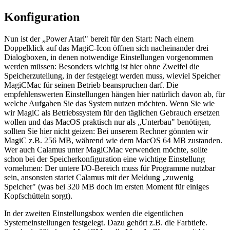
Konfiguration
Nun ist der „Power Atari" bereit für den Start: Nach einem
Doppelklick auf das MagiC-Icon öffnen sich nacheinander drei
Dialogboxen, in denen notwendige Einstellungen vorgenommen
werden müssen: Besonders wichtig ist hier ohne Zweifel die
Speicherzuteilung, in der festgelegt werden muss, wieviel Speicher
MagiCMac für seinen Betrieb beanspruchen darf. Die
empfehlenswerten Einstellungen hängen hier natürlich davon ab, für
welche Aufgaben Sie das System nutzen möchten. Wenn Sie wie
wir MagiC als Betriebssystem für den täglichen Gebrauch ersetzen
wollen und das MacOS praktisch nur als „Unterbau" benötigen,
sollten Sie hier nicht geizen: Bei unserem Rechner gönnten wir
MagiC z.B. 256 MB, während wie dem MacOS 64 MB zustanden.
Wer auch Calamus unter MagiCMac verwenden möchte, sollte
schon bei der Speicherkonfiguration eine wichtige Einstellung
vornehmen: Der untere I/O-Bereich muss für Programme nutzbar
sein, ansonsten startet Calamus mit der Meldung „zuwenig
Speicher" (was bei 320 MB doch im ersten Moment für einiges
Kopfschütteln sorgt).
In der zweiten Einstellungsbox werden die eigentlichen
Systemeinstellungen festgelegt. Dazu gehört z.B. die Farbtiefe.