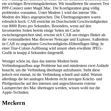
ein wichtiges Bewertungskriterium. Wir installierten für unseren Test
PPP-Connect unter MagiCMac. Die Konfiguration ging völlig
problemlos vonstatten. Unter Modem 1 wird das interne 56k-
Modem des Macs angesprochen. Die Übertragungsraten waren
erfreulich hoch: CAB erreichte im Durchschnitt Geschwindigkeiten
von 8000 Bytes pro Sekunden. Besonders, wenn auf den
favorisierten Seiten bereits einige Seiten im Cache
zwischengespeichert sind, erweist sich CAB um einiges flinker als
die vorinstallierten Mac-Browser Netscape und Explorer. Außerdem
ist CAB zu ungeahnten Geschwindigkeits-Höhenflügen fähig: In
einer True-Colour-Auflösung wird unsere oben erwähnte JPEG-
Grafik in knapp 4 Sekunden dargestellt.
Weniger schön ist, dass das interne Modem beim
Verbindungsaufbau arge Probleme hat und mindestens zwei Anläufe
braucht, um die Verbindung überhaupt aufzubauen. Steht diese
jedoch erst einmal, ist die Verbindung schnell und stabil. Warum
allerdings die bei analogen Modems recht nervigen Krächz- und
Pfeifgeräusche auf den internen und angeschlossene externe
Lautsprecher des Mac übertragen werden, wissen wohl nur die
Apple-Techniker.
Meckern