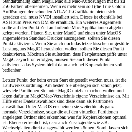
Standardmäßig kann MagiCMac alle Mac-Auflösungen mit bis zu
256 Farben übernehmen. Wenn es mehr sein soll (die True-Colour-
Auflösungen der schnellen ATI-AGP-Grafikkarte bieten sich
geradezu an), muss NVDI installiert sein. Dieses ist ebenfalls bei
ASH zum Preis von DM 99-erhältlich. Ein weiteres Augenmerk
sollte auf den Punkt Zeit an laufende Mac-Applikationen abgeben
gelegt werden. Planen Sie, unter MagiC auf einen unter MacOS
angemeldeten Standard-Drucker auszugeben, sollten Sie diesen
Punkt aktivieren. Wenn Sie auch noch das letzte bisschen ungestörte
Leistung aus MagiC herausholen wollen, sollten Sie diesen Punkt
deaktivieren. Möchten Sie außerdem, dass Festplattenzugriffe unter
MagiC asynchron erfolgen, müssen Sie auch diesen Punkt
aktivieren - das System bleibt dann auch bei Kopieraktionen voll
bedienbar.
Letzter Punkt, der beim ersten Start eingestellt werden muss, ist die
Laufwerkszuordnung: Am besten Sie überlegen sich schon jetzt,
wieviele Partitionen Sie unter MagiC nutzbar machen wollen und
legen dafür im MagiCMac-Verzeichnis eigene Verzeichnisse an. Mit
Hilfe einer Dateiauswahlbox sind diese dann als Partitionen
auswählbar. Unter MacOS erscheinen sie weiterhin als ganz
normale Verzeichnisse, sogar die auf den virtuellen Partitionen
angelegten Ordner sind erkennbar, was für Kopieraktionen optimal
ist. Ebenso erfreulich ist, dass auch Zusatzgeräte wie z.B.
Wechselplatten direkt ausgewählt werden können. Somit lassen sich