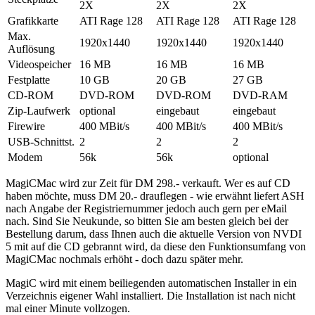
2X
2X
2X
Grafikkarte
ATI Rage 128
ATI Rage 128
ATI Rage 128
Max.
1920x1440
1920x1440
1920x1440
Auflösung
Videospeicher
16 MB
16 MB
16 MB
Festplatte
10 GB
20 GB
27 GB
CD-ROM
DVD-ROM
DVD-ROM
DVD-RAM
Zip-Laufwerk
optional
eingebaut
eingebaut
Firewire
400 MBit/s
400 MBit/s
400 MBit/s
USB-Schnittst.
2
2
2
Modem
56k
56k
optional
MagiCMac wird zur Zeit für DM 298.- verkauft. Wer es auf CD
haben möchte, muss DM 20.- drauflegen - wie erwähnt liefert ASH
nach Angabe der Registriernummer jedoch auch gern per eMail
nach. Sind Sie Neukunde, so bitten Sie am besten gleich bei der
Bestellung darum, dass Ihnen auch die aktuelle Version von NVDI
5 mit auf die CD gebrannt wird, da diese den Funktionsumfang von
MagiCMac nochmals erhöht - doch dazu später mehr.
MagiC wird mit einem beiliegenden automatischen Installer in ein
Verzeichnis eigener Wahl installiert. Die Installation ist nach nicht
mal einer Minute vollzogen.