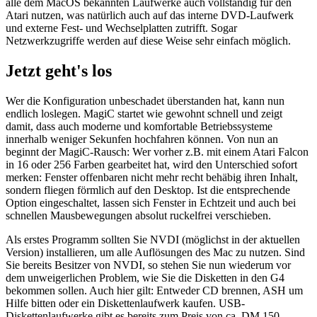
alle dem MacOS bekannten Laufwerke auch vollständig für den
Atari nutzen, was natürlich auch auf das interne DVD-Laufwerk
und externe Fest- und Wechselplatten zutrifft. Sogar
Netzwerkzugriffe werden auf diese Weise sehr einfach möglich.
Jetzt geht's los
Wer die Konfiguration unbeschadet überstanden hat, kann nun
endlich loslegen. MagiC startet wie gewohnt schnell und zeigt
damit, dass auch moderne und komfortable Betriebssysteme
innerhalb weniger Sekunfen hochfahren können. Von nun an
beginnt der MagiC-Rausch: Wer vorher z.B. mit einem Atari Falcon
in 16 oder 256 Farben gearbeitet hat, wird den Unterschied sofort
merken: Fenster offenbaren nicht mehr recht behäbig ihren Inhalt,
sondern fliegen förmlich auf den Desktop. Ist die entsprechende
Option eingeschaltet, lassen sich Fenster in Echtzeit und auch bei
schnellen Mausbewegungen absolut ruckelfrei verschieben.
Als erstes Programm sollten Sie NVDI (möglichst in der aktuellen
Version) installieren, um alle Auflösungen des Mac zu nutzen. Sind
Sie bereits Besitzer von NVDI, so stehen Sie nun wiederum vor
dem unweigerlichen Problem, wie Sie die Disketten in den G4
bekommen sollen. Auch hier gilt: Entweder CD brennen, ASH um
Hilfe bitten oder ein Diskettenlaufwerk kaufen. USB-
Diskettenlaufwerke gibt es bereits zum Preis von ca. DM 150.-