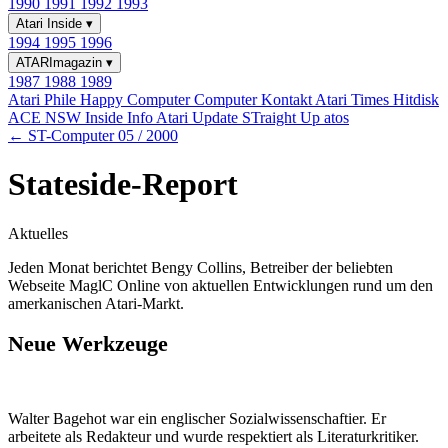
1990
1991
1992
1993
Atari Inside
▾
1994
1995
1996
ATARImagazin
▾
1987
1988
1989
Atari Phile
Happy Computer
Computer Kontakt
Atari Times
Hitdisk
ACE NSW Inside Info
Atari Update
STraight Up
atos
← ST-Computer 05 / 2000
Stateside-Report
Aktuelles
Jeden Monat berichtet Bengy Collins, Betreiber der beliebten
Webseite MaglC Online von aktuellen Entwicklungen rund um den
amerkanischen Atari-Markt.
Neue Werkzeuge
Walter Bagehot war ein englischer Sozialwissenschaftier. Er
arbeitete als Redakteur und wurde respektiert als Literaturkritiker.