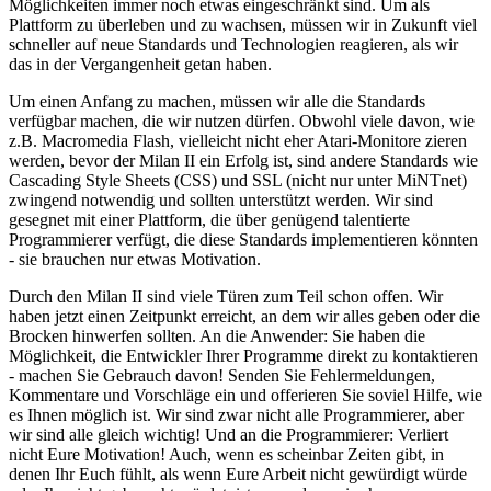
Möglichkeiten immer noch etwas eingeschränkt sind. Um als
Plattform zu überleben und zu wachsen, müssen wir in Zukunft viel
schneller auf neue Standards und Technologien reagieren, als wir
das in der Vergangenheit getan haben.
Um einen Anfang zu machen, müssen wir alle die Standards
verfügbar machen, die wir nutzen dürfen. Obwohl viele davon, wie
z.B. Macromedia Flash, vielleicht nicht eher Atari-Monitore zieren
werden, bevor der Milan II ein Erfolg ist, sind andere Standards wie
Cascading Style Sheets (CSS) und SSL (nicht nur unter MiNTnet)
zwingend notwendig und sollten unterstützt werden. Wir sind
gesegnet mit einer Plattform, die über genügend talentierte
Programmierer verfügt, die diese Standards implementieren könnten
- sie brauchen nur etwas Motivation.
Durch den Milan II sind viele Türen zum Teil schon offen. Wir
haben jetzt einen Zeitpunkt erreicht, an dem wir alles geben oder die
Brocken hinwerfen sollten. An die Anwender: Sie haben die
Möglichkeit, die Entwickler Ihrer Programme direkt zu kontaktieren
- machen Sie Gebrauch davon! Senden Sie Fehlermeldungen,
Kommentare und Vorschläge ein und offerieren Sie soviel Hilfe, wie
es Ihnen möglich ist. Wir sind zwar nicht alle Programmierer, aber
wir sind alle gleich wichtig! Und an die Programmierer: Verliert
nicht Eure Motivation! Auch, wenn es scheinbar Zeiten gibt, in
denen Ihr Euch fühlt, als wenn Eure Arbeit nicht gewürdigt würde