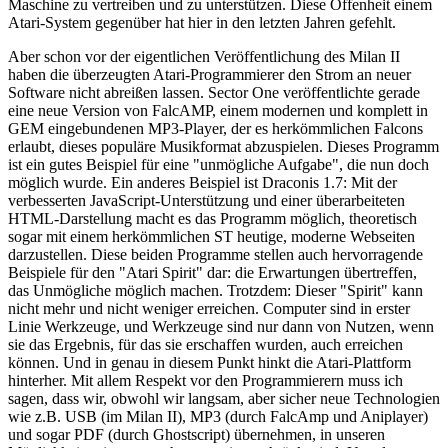
Maschine zu vertreiben und zu unterstützen. Diese Offenheit einem
Atari-System gegenüber hat hier in den letzten Jahren gefehlt.
Aber schon vor der eigentlichen Veröffentlichung des Milan II
haben die überzeugten Atari-Programmierer den Strom an neuer
Software nicht abreißen lassen. Sector One veröffentlichte gerade
eine neue Version von FalcAMP, einem modernen und komplett in
GEM eingebundenen MP3-Player, der es herkömmlichen Falcons
erlaubt, dieses populäre Musikformat abzuspielen. Dieses Programm
ist ein gutes Beispiel für eine "unmögliche Aufgabe", die nun doch
möglich wurde. Ein anderes Beispiel ist Draconis 1.7: Mit der
verbesserten JavaScript-Unterstützung und einer überarbeiteten
HTML-Darstellung macht es das Programm möglich, theoretisch
sogar mit einem herkömmlichen ST heutige, moderne Webseiten
darzustellen. Diese beiden Programme stellen auch hervorragende
Beispiele für den "Atari Spirit" dar: die Erwartungen übertreffen,
das Unmögliche möglich machen. Trotzdem: Dieser "Spirit" kann
nicht mehr und nicht weniger erreichen. Computer sind in erster
Linie Werkzeuge, und Werkzeuge sind nur dann von Nutzen, wenn
sie das Ergebnis, für das sie erschaffen wurden, auch erreichen
können. Und in genau in diesem Punkt hinkt die Atari-Plattform
hinterher. Mit allem Respekt vor den Programmierern muss ich
sagen, dass wir, obwohl wir langsam, aber sicher neue Technologien
wie z.B. USB (im Milan II), MP3 (durch FalcAmp und Aniplayer)
und sogar PDF (durch Ghostscript) übernehmen, in unseren