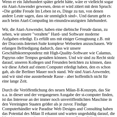
Wenn er ein Jahrhundert später gelebt hätte, wäre er vielleicht sogar
ein Atari-Anwender gewesen, denn er wird zitiert mit dem Spruch:
«Die größte Freude Im Leben ist es, Dinge zu tun, von denen
andere Leute sagen, dass sie unmöglich sind». Und darum geht es
auch beim Atarl-Computlng im einundzwanzigsten Jahrhundert.
Wir, die Atari-Anwender, haben eine diebische Freude daran, zu
sehen, wie unsere "veraltete" Hard- und Software moderne
Aufgaben erledigt. Es erfüllt uns mit einiger Genugtuung z.B. mit
der Draconis-Internet-Suite komplexe Webseiten anzuschauen. Wir
erlangen Befriedigung dadurch, dass wir unsere
Geschäftskorrespondenz mit High-Quality-Software wie Calamus,
Papyrus oder Tempus gestalten können. Und wir sind zu Recht stolz
darauf, unseren Kollegen und Freunden berichten zu können, dass
wir diese Arbeit auf einem Computer erledigt haben, den es schon
gab, als die Berliner Mauer noch stand. Wir sind Atari-Anwender,
und wir sind eine aussterbende Rasse - aber hoffentlich nicht für
eine lange Zeit.
Durch die Veröffentlichung des neuen Milan-II-Konzepts, das Sie
u.a. in dieser und der vergangenen Ausgabe der st-computer finden,
ist das Interesse an der immer noch unveröffentlichten Maschine in
den Vereinigten Staaten größer als je zuvor. Findige
Computerhändler wie Paradise Web Designs and Consulting haben
das Potential des Milan II erkannt und warten ungeduldig darauf, die