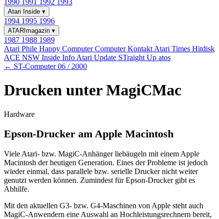
1990
1991
1992
1993
Atari Inside
▾
1994
1995
1996
ATARImagazin
▾
1987
1988
1989
Atari Phile
Happy Computer
Computer Kontakt
Atari Times
Hitdisk
ACE NSW Inside Info
Atari Update
STraight Up
atos
← ST-Computer 06 / 2000
Drucken unter MagiCMac
Hardware
Epson-Drucker am Apple Macintosh
Viele Atari- bzw. MagiC-Anhänger liebäugeln mit einem Apple
Macintosh der heutigen Generation. Eines der Probleme ist jedoch
wieder einmal, dass parallele bzw. serielle Drucker nicht weiter
genutzt werden können. Zumindest für Epson-Drucker gibt es
Abhilfe.
Mit den aktuellen G3- bzw. G4-Maschinen von Apple steht auch
MagiC-Anwendern eine Auswahl an Hochleistungsrechnern bereit,