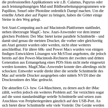
die professionellen Applikationen wie z.B. Calamus, Papyrus oder
auch leistungshungrigen Mal-und Bildbearbeitungsprogrammen wie
Papillion, Smurf oder Photoline ordentlich Dampf machen. Um die
erstellte Arbeit aber auf Papier zu bringen, haben die Götter einige
Steine in den Weg gelegt.
Seit Atari-Computing auch auf Macintosh-Plattformen stattfindet,
stehen überzeugte MagiC- bzw. Atari-Anwender vor dem immer
gleichen Problem: Der Mac bietet keine parallele Schnittstelle - und
damit sind genau die meisten Drucker, die vorher oder gleichzeitig
am Atari genutzt wurden oder werden, nicht ohne weiteres
anschließbar. Für ältere 68k- und Power Macs wurden von einigen
findigen Entwicklern Lösungen wie McSTout angeboten, die jedoch
bereits auf den Power-Macintosh-Rechnern der zweiten und dritten
Generation aus Ermangelung eines PDS-Slots nicht mehr eingesetzt
werden konnten. MagiCMac-Anwender konnte dies allerdings nicht
schocken: Entweder wurde direkt über die serielle Schnittstelle des
Mac auf serielle Drucker ausgegeben oder mittels NVDI über die
Druckroutinen des Mac gedruckt.
Die aktuellen G3- bzw. G4-Maschinen, zu denen auch der iMac
zählt, werfen jedoch ein weiteres Problem auf: Sie verzichten sogar
auf die sonst standardmäßige serielle Schnittstelle und setzen zum
Anschluss von Peripheriegeräten gänzlich auf den USB-Port. An
sich bietet diese Schnittstelle sehr viele Vorteile: Die Geräte werden