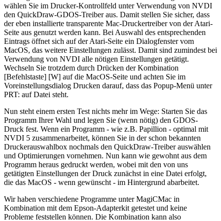
wählen Sie im Drucker-Kontrollfeld unter Verwendung von NVDI
den QuickDraw-GDOS-Treiber aus. Damit stellen Sie sicher, dass
der eben installierte transparente Mac-Druckertreiber von der Atari-
Seite aus genutzt werden kann. Bei Auswahl des entsprechenden
Eintrags öffnet sich auf der Atari-Seite ein Dialogfenster vom
MacOS, das weitere Einstellungen zulässt. Damit sind zumindest bei
Verwendung von NVDI alle nötigen Einstellungen getätigt.
Wechseln Sie trotzdem durch Drücken der Kombination
[Befehlstaste] [W] auf die MacOS-Seite und achten Sie im
Voreinstellungsdialog Drucken darauf, dass das Popup-Menü unter
PRT: auf Datei steht.
Nun steht einem ersten Test nichts mehr im Wege: Starten Sie das
Programm Ihrer Wahl und legen Sie (wenn nötig) den GDOS-
Druck fest. Wenn ein Programm - wie z.B. Papillion - optimal mit
NVDI 5 zusammenarbeitet, können Sie in der schon bekannten
Druckerauswahlbox nochmals den QuickDraw-Treiber auswählen
und Optimierungen vornehmen. Nun kann wie gewohnt aus dem
Programm heraus gedruckt werden, wobei mit den von uns
getätigten Einstellungen der Druck zunächst in eine Datei erfolgt,
die das MacOS - wenn gewünscht - im Hintergrund abarbeitet.
Wir haben verschiedene Programme unter MagiCMac in
Kombination mit dem Epson-Adapterkit getestet und keine
Probleme feststellen können. Die Kombination kann also