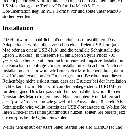
In dem gelieferten Karton findet sich neben dem Adapterkabel (ca.
1,5 Meter lang) eine Treiber-CD für das MacOS. Die
Dokumentation liegt im PDF-Format vor und sollte unter MacOS
studiert werden.
Installation
Die Hardware ist natürlich äußerst einfach zu installieren: Das
Adapterkabel wird einfach zwischen einen freien USB-Port (am
Mac oder an einem USB-Hub) und die parallele Schnittstelle des
Epson-Druckers - in unserem Fall ein Epson Stylus Photo 700 -
gesteckt. Dabei ist laut Handbuch für eine reibungslose Installation
die Einschaltreihenfolge vor der Installation zu beachten: Nach der
Installation der Hardware wird zuerst der Mac hochgefahren, dann
das Hub und erst dann der Drucker gestartet. Beachtet man dieser
Reihenfolge nicht, riskiert man, dass der Drucker bei der Installation
nicht erkannt wird. Nun wird von der beiliegenden CD-ROM der
für den eignen Drucker passende Treiber installiert, woraufhin ein
Neustart des Mac erfolgen muss. Nach erneutem Hochfahren steht
der Epson-Drucker nun wie gewohnt im Auswahlmenü bereit. Als
Schnittstelle wird völlig korrekt der USB-Port angezeigt. Wollen Sie
Ihren Drucker im Hintergrundmodus nutzen, sollten Sie bereits jetzt
die entsprechende Option anwählen.
Weiter geht es auf der Atari-Seite: Starten Sie also MagiCMac und