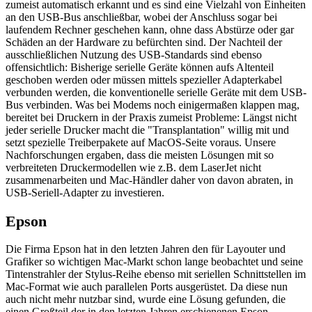
zumeist automatisch erkannt und es sind eine Vielzahl von Einheiten
an den USB-Bus anschließbar, wobei der Anschluss sogar bei
laufendem Rechner geschehen kann, ohne dass Abstürze oder gar
Schäden an der Hardware zu befürchten sind. Der Nachteil der
ausschließlichen Nutzung des USB-Standards sind ebenso
offensichtlich: Bisherige serielle Geräte können aufs Altenteil
geschoben werden oder müssen mittels spezieller Adapterkabel
verbunden werden, die konventionelle serielle Geräte mit dem USB-
Bus verbinden. Was bei Modems noch einigermaßen klappen mag,
bereitet bei Druckern in der Praxis zumeist Probleme: Längst nicht
jeder serielle Drucker macht die "Transplantation" willig mit und
setzt spezielle Treiberpakete auf MacOS-Seite voraus. Unsere
Nachforschungen ergaben, dass die meisten Lösungen mit so
verbreiteten Druckermodellen wie z.B. dem LaserJet nicht
zusammenarbeiten und Mac-Händler daher von davon abraten, in
USB-Seriell-Adapter zu investieren.
Epson
Die Firma Epson hat in den letzten Jahren den für Layouter und
Grafiker so wichtigen Mac-Markt schon lange beobachtet und seine
Tintenstrahler der Stylus-Reihe ebenso mit seriellen Schnittstellen im
Mac-Format wie auch parallelen Ports ausgerüstet. Da diese nun
auch nicht mehr nutzbar sind, wurde eine Lösung gefunden, die
einen Großteil der in den letzten Jahren erschienenen Epson-