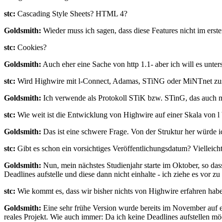
stc:
Cascading Style Sheets? HTML 4?
Goldsmith:
Wieder muss ich sagen, dass diese Features nicht im erste
stc:
Cookies?
Goldsmith:
Auch eher eine Sache von http 1.1- aber ich will es unters
stc:
Wird Highwire mit l-Connect, Adamas, STiNG oder MiNTnet zusa
Goldsmith:
Ich verwende als Protokoll STiK bzw. STinG, das auch mi
stc:
Wie weit ist die Entwicklung von Highwire auf einer Skala von l 
Goldsmith:
Das ist eine schwere Frage. Von der Struktur her würde ic
stc:
Gibt es schon ein vorsichtiges Veröffentlichungsdatum? Vielleich
Goldsmith:
Nun, mein nächstes Studienjahr starte im Oktober, so das
Deadlines aufstelle und diese dann nicht einhalte - ich ziehe es vor zu a
stc:
Wie kommt es, dass wir bisher nichts von Highwire erfahren hab
Goldsmith:
Eine sehr frühe Version wurde bereits im November auf e
reales Projekt. Wie auch immer: Da ich keine Deadlines aufstellen mö