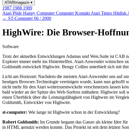
ATARImagazin
▾
1987
1988
1989
Atari Phile
Happy Computer
Computer Kontakt
Atari Times
Hitdisk
← ST-Computer 06 / 2000
HighWire: Die Browser-Hoffnun
Software
Trotz der aktuellen Entwicklungen Adamas und Wen.Suite ist CAB nac
Explorer immer mehr ins Hintertreffen. Atari-Anwender wünschen si
Goldsmith entwickelt Highwire. Bengy Collins unterhielt sich mit ihm
Licht am Horizont: Nachdem die meisten Atari-Anwender uns auf unser
heutigen Browser-Technologie vereinigen wurde, kann nun gehofft
nicht mehr für den Atari weiterzuentwickeln verschmerzen lassen kön
bald wieder an der Spitze des Web-Surfens mithalten: Highwire soll s
einen Überblick über die Leistungsfähigkeit von Highwire im Verglei
Goldsmith, Entwickler von Highwire.
st-computer:
Wie lange ist Highwire schon in der Entwicklung?
Robert Goldsmith:
Im Grunde begann das Ganze als kleine Idee für m
in HTML genutzt werden konnte. Das Projekt ist seit dem letzten Somm