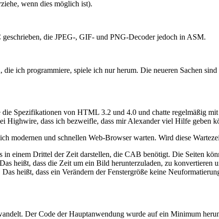
iehe, wenn dies möglich ist).
in C geschrieben, die JPEG-, GIF- und PNG-Decoder jedoch in ASM.
n, die ich programmiere, spiele ich nur herum. Die neueren Sachen si
e die Spezifikationen von HTML 3.2 und 4.0 und chatte regelmäßig mit a
bei Highwire, dass ich bezweifle, dass mir Alexander viel Hilfe geben k
lich modernen und schnellen Web-Browser warten. Wird diese Wartezei
ts in einem Drittel der Zeit darstellen, die CAB benötigt. Die Seiten k
s heißt, dass die Zeit um ein Bild herunterzuladen, zu konvertieren un
der. Das heißt, dass ein Verändern der Fenstergröße keine Neuformatie
andelt. Der Code der Hauptanwendung wurde auf ein Minimum herun