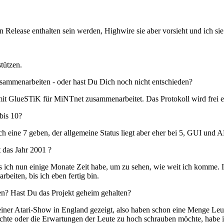
n Release enthalten sein werden, Highwire sie aber vorsieht und ich si
tützen.
mmenarbeiten - oder hast Du Dich noch nicht entschieden?
t GlueSTiK für MiNTnet zusammenarbeitet. Das Protokoll wird frei erhä
bis 10?
h eine 7 geben, der allgemeine Status liegt aber eher bei 5, GUI und A
t das Jahr 2001 ?
s ich nun einige Monate Zeit habe, um zu sehen, wie weit ich komme. I
rbeiten, bis ich eben fertig bin.
en? Hast Du das Projekt geheim gehalten?
iner Atari-Show in England gezeigt, also haben schon eine Menge Leut
chte oder die Erwartungen der Leute zu hoch schrauben möchte, habe ich 