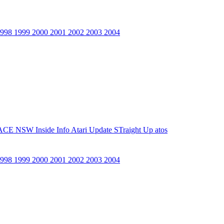
1998
1999
2000
2001
2002
2003
2004
ACE NSW Inside Info
Atari Update
STraight Up
atos
1998
1999
2000
2001
2002
2003
2004