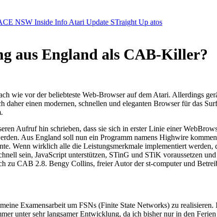
ACE NSW Inside Info
Atari Update
STraight Up
atos
g aus England als CAB-Killer?
h wie vor der beliebteste Web-Browser auf dem Atari. Allerdings ger
ch daher einen modernen, schnellen und eleganten Browser für das S
.
en Aufruf hin schrieben, dass sie sich in erster Linie einer WebBrow
 werden. Aus England soll nun ein Programm namens Highwire kommen,
nte. Wenn wirklich alle die Leistungsmerkmale implementiert werden, 
chnell sein, JavaScript unterstützen, STinG und STiK voraussetzen und 
ch zu CAB 2.8. Bengy Collins, freier Autor der st-computer und Betre
eine Examensarbeit um FSNs (Finite State Networks) zu realisieren. Ic
er unter sehr langsamer Entwicklung, da ich bisher nur in den Ferien Z