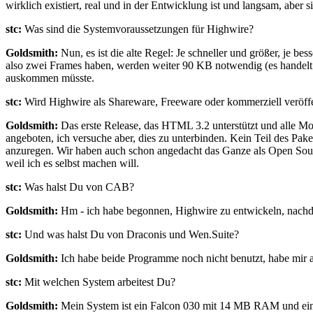
wirklich existiert, real und in der Entwicklung ist und langsam, aber
stc:
Was sind die Systemvoraussetzungen für Highwire?
Goldsmith:
Nun, es ist die alte Regel: Je schneller und größer, je
also zwei Frames haben, werden weiter 90 KB notwendig (es handelt s
auskommen müsste.
stc:
Wird Highwire als Shareware, Freeware oder kommerziell veröff
Goldsmith:
Das erste Release, das HTML 3.2 unterstützt und alle Mo
angeboten, ich versuche aber, dies zu unterbinden. Kein Teil des Pa
anzuregen. Wir haben auch schon angedacht das Ganze als Open Source
weil ich es selbst machen will.
stc:
Was halst Du von CAB?
Goldsmith:
Hm - ich habe begonnen, Highwire zu entwickeln, nachde
stc:
Und was halst Du von Draconis und Wen.Suite?
Goldsmith:
Ich habe beide Programme noch nicht benutzt, habe mir a
stc:
Mit welchen System arbeitest Du?
Goldsmith:
Mein System ist ein Falcon 030 mit 14 MB RAM und ein