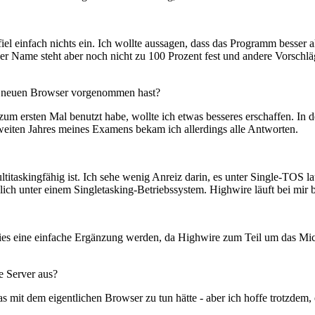
el einfach nichts ein. Ich wollte aussagen, dass das Programm besser a
r Name steht aber noch nicht zu 100 Prozent fest und andere Vorschlä
n neuen Browser vorgenommen hast?
m ersten Mal benutzt habe, wollte ich etwas besseres erschaffen. In d
eiten Jahres meines Examens bekam ich allerdings alle Antworten.
ltitaskingfähig ist. Ich sehe wenig Anreiz darin, es unter Single-TOS l
öglich unter einem Singletasking-Betriebssystem. Highwire läuft bei mi
te dies eine einfache Ergänzung werden, da Highwire zum Teil um das
e Server aus?
was mit dem eigentlichen Browser zu tun hätte - aber ich hoffe trotzdem