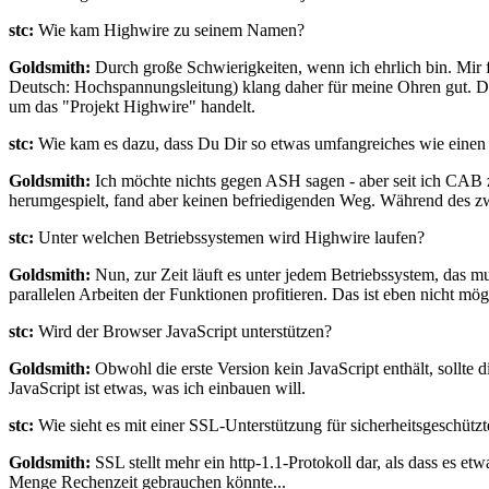
stc:
Wie kam Highwire zu seinem Namen?
Goldsmith:
Durch große Schwierigkeiten, wenn ich ehrlich bin. Mir fi
Deutsch: Hochspannungsleitung) klang daher für meine Ohren gut. De
um das "Projekt Highwire" handelt.
stc:
Wie kam es dazu, dass Du Dir so etwas umfangreiches wie eine
Goldsmith:
Ich möchte nichts gegen ASH sagen - aber seit ich CAB zu
herumgespielt, fand aber keinen befriedigenden Weg. Während des zw
stc:
Unter welchen Betriebssystemen wird Highwire laufen?
Goldsmith:
Nun, zur Zeit läuft es unter jedem Betriebssystem, das mu
parallelen Arbeiten der Funktionen profitieren. Das ist eben nicht m
stc:
Wird der Browser JavaScript unterstützen?
Goldsmith:
Obwohl die erste Version kein JavaScript enthält, soll
JavaScript ist etwas, was ich einbauen will.
stc:
Wie sieht es mit einer SSL-Unterstützung für sicherheitsgeschützt
Goldsmith:
SSL stellt mehr ein http-1.1-Protokoll dar, als dass es et
Menge Rechenzeit gebrauchen könnte...