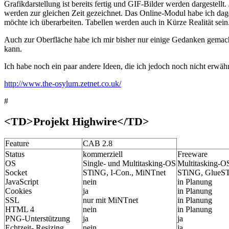
Grafikdarstellung ist bereits fertig und GIF-Bilder werden dargeste
werden zur gleichen Zeit gezeichnet. Das Online-Modul habe ich dag
möchte ich überarbeiten. Tabellen werden auch in Kürze Realität sein
Auch zur Oberfläche habe ich mir bisher nur einige Gedanken gemacht
kann.
Ich habe noch ein paar andere Ideen, die ich jedoch noch nicht erwä
http://www.the-osylum.zetnet.co.uk/
#
<TD>Projekt Highwire</TD>
Feature
CAB 2.8
Status
kommerziell
Freeware
OS
Single- und Multitasking-OS
Multitasking-O
Socket
STiNG, I-Con., MiNTnet
STiNG, GlueS
JavaScript
nein
in Planung
Cookies
ja
in Planung
SSL
nur mit MiNTnet
in Planung
HTML 4
nein
in Planung
PNG-Unterstützung
ja
ja
Echtzeit- Resizing
nein
ja