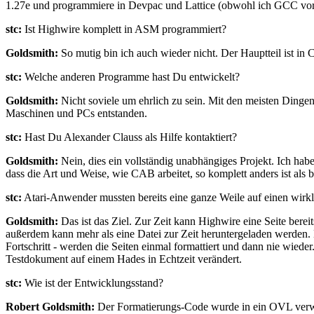
1.27e und programmiere in Devpac und Lattice (obwohl ich GCC vorz
stc:
Ist Highwire komplett in ASM programmiert?
Goldsmith:
So mutig bin ich auch wieder nicht. Der Hauptteil ist 
stc:
Welche anderen Programme hast Du entwickelt?
Goldsmith:
Nicht soviele um ehrlich zu sein. Mit den meisten Dinge
Maschinen und PCs entstanden.
stc:
Hast Du Alexander Clauss als Hilfe kontaktiert?
Goldsmith:
Nein, dies ein vollständig unabhängiges Projekt. Ich hab
dass die Art und Weise, wie CAB arbeitet, so komplett anders ist als 
stc:
Atari-Anwender mussten bereits eine ganze Weile auf einen wirk
Goldsmith:
Das ist das Ziel. Zur Zeit kann Highwire eine Seite berei
außerdem kann mehr als eine Datei zur Zeit heruntergeladen werden. Da
Fortschritt - werden die Seiten einmal formattiert und dann nie wie
Testdokument auf einem Hades in Echtzeit verändert.
stc:
Wie ist der Entwicklungsstand?
Robert Goldsmith:
Der Formatierungs-Code wurde in ein OVL verw