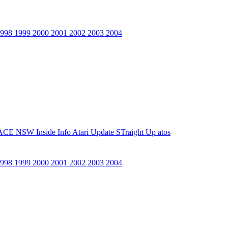
1998
1999
2000
2001
2002
2003
2004
ACE NSW Inside Info
Atari Update
STraight Up
atos
1998
1999
2000
2001
2002
2003
2004