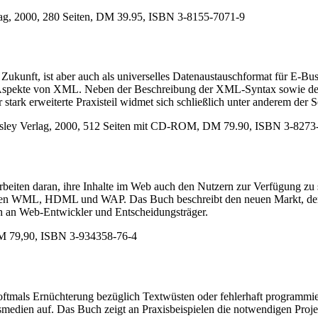
tag, 2000, 280 Seiten, DM 39.95, ISBN 3-8155-7071-9
Zukunft, ist aber auch als universelles Datenaustauschformat für E-B
nen Aspekte von XML. Neben der Beschreibung der XML-Syntax sowie de
tark erweiterte Praxisteil widmet sich schließlich unter anderem der 
esley Verlag, 2000, 512 Seiten mit CD-ROM, DM 79.90, ISBN 3-8273
arbeiten daran, ihre Inhalte im Web auch den Nutzern zur Verfügung zu
hen WML, HDML und WAP. Das Buch beschreibt den neuen Markt, der si
ch an Web-Entwickler und Entscheidungsträger.
DM 79,90, ISBN 3-934358-76-4
oftmals Ernüchterung bezüglich Textwüsten oder fehlerhaft programmie
ien auf. Das Buch zeigt an Praxisbeispielen die notwendigen Projektp