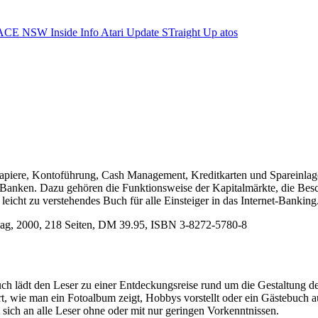
ACE NSW Inside Info
Atari Update
STraight Up
atos
tpapiere, Kontoführung, Cash Management, Kreditkarten und Spareinlag
ler Banken. Dazu gehören die Funktionsweise der Kapitalmärkte, die B
eicht zu verstehendes Buch für alle Einsteiger in das Internet-Banking
erlag, 2000, 218 Seiten, DM 39.95, ISBN 3-8272-5780-8
 lädt den Leser zu einer Entdeckungsreise rund um die Gestaltung der 
rt, wie man ein Fotoalbum zeigt, Hobbys vorstellt oder ein Gästebuch 
ich an alle Leser ohne oder mit nur geringen Vorkenntnissen.