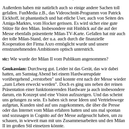
Außerdem haben mir natürlich auch so einige andere Sachen toll
gefallen. FunMedia z.B., das Videoschnitt-Programm von Patrick
Eickhoff, ist phantastisch und hat etliche User, auch von Seiten des
Amiga-Marktes, vom Hocker gerissen. Es wird sicher eine gute
Stütze für den Milan. Insbesondere mit Hinblick auf die auf der
Messe ebenfalls präsentierte Milan-TV-Karte. Gefallen hat mir auch
der tolle Milan-Stand, der u.a. auch durch die finanzielle
Kooperation der Firma Axro ermöglicht wurde und unsere
ernstzunehmenden Ambitionen optisch unterstrich.
stc:
Wie wurde der Milan II vom Publikum angenommen?
Goukassian:
Durchweg gut. Leider ist das Gerät, das wir dabei
hatten, am Samstag Abend bei einem Hardwareupdate
vorübergehend „verstorben" und konnte erst nach der Messe wieder
„zum Leben erweckt werden". Doch es ging uns neben der reinen
Präsentation einer funktionierenden Hardware ja auch insbesondere
darum, ein Konzept und eine Vision aufzuzeigen. Und das scheint
uns gelungen zu sein. Es haben sich neue Ideen und Vertriebswege
aufgetan, Kunden sind auf uns zugekommen, die über die Presse
oder das Internet vom Milan erfahren hatten und uns mal spontan
und sozusagen in Cognito auf der Messe aufgesucht haben, um zu
schauen, in wieweit man mit uns Zusammenarbeiten und den Milan
II im großen Stil einsetzen könnte.