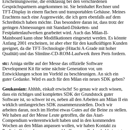
Erscheinungsweise, die erstklassig bei den verschiedenen
Gesprächspartnern angekommen ist. Sie beinhaltet Rechner und
TFT-Display in einem flachen und transportablen Gehäuse. Meines
Erachtens nach eine Augenweide, die ich gern ebenfalls auf dem
Schreibtisch haben möchte. Das besondere daran ist, dass trotz der
geringen Abmessungen mit Standard-Disketten- und
Festplattenlaufwerken gearbeitet wird. Auch das Milan-II-
Mainboard kann ohne Modifikationen eingesetzt werden. Es könnte
Anfang 2001 erscheinen, ist aber eher für den kaufkräftigen Kunden
geeignet, da die TFT-Technologie (Hitachi A-Grade mit hoher
Qualität) und das Slimline-CD-ROM-Laufwerk ihren Preis fordern.
stc:
Amiga stellte auf der Messe das offizielle Software
Development Kit für seine nächste Generation vor, um
Entwicklungen schon im Vorfeld zu beschleunigen. An sich ein
guter Gedanke. Wird es auch für den Milan ein neues SDK geben?
Goukassian:
Ahhhh, eiskalt erwischt! So genau wir auch wissen,
dass ein richtiges und komplettes SDK der Grundstock guter
Software ist, so schwer ist es, neben all den Arbeiten am Milan II ein
wirklich umfangreiches SDK zusammenzustellen. Doch wir
arbeiten daran, noch im Herbst etwas Gutes auf die Beine zu stellen.
Wir haben auf der Messe Leute getroffen, die das Atari-
Compendium weiterentwickelt haben und in den kommenden
Wochen an den Milan anpassen wollen, wir haben Kontakt zu