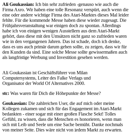
Ali Goukassian:
Ich bin sehr zufrieden -genauso wie auch die
Firma Axro. Wir haben eine tolle Resonanz verspürt, auch wenn die
eine oder andere wichtige Firma des Atari-Marktes dieses Mal leider
fehlte. Für die kommende Messe haben diese wieder zugesagt. Die
Frühjahrsveranstaltung war einigen doch zu spontan. Allerdings
habe ich von einigen wenigen Ausstellern aus dem Atari-Markt
gehört, dass diese mit den Umsätzen nicht ganz so zufrieden waren
wie in den vergangenen Jahren. Das ist schade, doch ich denke,
dass es uns auch primär darum gehen sollte, zu zeigen, dass wir für
den Kunden da sind. Eine solche Messe sollte gewissermaßen auch
als langfristige Werbung und Investition gesehen werden.
Ali Goukassian ist Geschäftsführer von Milan
Computersystems, Leiter des Falke Verlags und
Organisator der World Of Alternatives 2000.
stc:
Was waren für Dich die Höhepunkte der Messe?
Goukassian:
Die zahlreichen User, die auf mich oder meine
Kollegen zukamen und sich für das Engagement im Atari-Markt
bedankten - einer sogar mit einer großen Flasche Sekt! Tolles
Gefühl, zu wissen, dass die Menschen es honorieren, wenn man
sich mit Leib und Seele um eine Sache bemüht. Danke nochmals
von meiner Seite. Dies wäre nicht von jedem Markt zu erwarten.