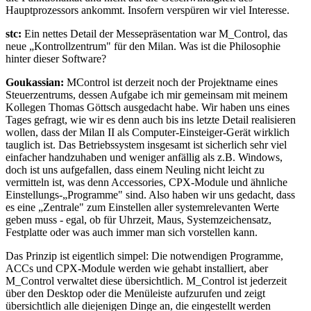
Hauptprozessors ankommt. Insofern verspüren wir viel Interesse.
stc:
Ein nettes Detail der Messepräsentation war M_Control, das
neue „Kontrollzentrum" für den Milan. Was ist die Philosophie
hinter dieser Software?
Goukassian:
MControl ist derzeit noch der Projektname eines
Steuerzentrums, dessen Aufgabe ich mir gemeinsam mit meinem
Kollegen Thomas Göttsch ausgedacht habe. Wir haben uns eines
Tages gefragt, wie wir es denn auch bis ins letzte Detail realisieren
wollen, dass der Milan II als Computer-Einsteiger-Gerät wirklich
tauglich ist. Das Betriebssystem insgesamt ist sicherlich sehr viel
einfacher handzuhaben und weniger anfällig als z.B. Windows,
doch ist uns aufgefallen, dass einem Neuling nicht leicht zu
vermitteln ist, was denn Accessories, CPX-Module und ähnliche
Einstellungs-„Programme" sind. Also haben wir uns gedacht, dass
es eine „Zentrale" zum Einstellen aller systemrelevanten Werte
geben muss - egal, ob für Uhrzeit, Maus, Systemzeichensatz,
Festplatte oder was auch immer man sich vorstellen kann.
Das Prinzip ist eigentlich simpel: Die notwendigen Programme,
ACCs und CPX-Module werden wie gehabt installiert, aber
M_Control verwaltet diese übersichtlich. M_Control ist jederzeit
über den Desktop oder die Menüleiste aufzurufen und zeigt
übersichtlich alle diejenigen Dinge an, die eingestellt werden