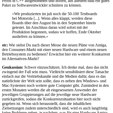
Profis in C++ aufgenommen und hoffen, aus alledem bald ein gutes
Paket zu Softwareentwickler schnüren zu können.
«Wir produzierten im juli noch die 50-100 Testboards
bei Motorola [...]. Wenn alles klappt, werden diese
Boards über den August bis in den September hinein
getestet. Im Anschluss daran wird sofort mit der
Produktion begonnen, sodass wir hoffen, Ende Oktober
ausliefern zu können.»
stc:
Wie siehst Du nach dieser Messe die neuen Pläne von Amiga,
den Consumer-Markt mit einer neuen Hardware und einem neuen
Betriebssystem zu bedienen? Erwächst hier ein weiterer Konkurrent
im Alternativen-Markt?
Goukassian:
Schwer einzuschätzen. Ich denke mal, dass das nicht
zwingend der Fall sein muss. Vielleicht sensibilisiert diese Tatsache
einfach nur die Vertriebskanäle und die Medien dafür, dass es das
natürlichste der Welt sein sollte, dass es neben den Windows- und
Mac-Systemen noch weitere gute Computer gibt. Zumindest in den
ersten Monaten werden die alt eingesessenen Anwender der
jeweiligen Gruppierungen auf die jeweilige neue Hardware
zurückgreifen, sodass die Konkurrenzsituation hier noch nicht
gegeben ist. Wenn sich herausstellt, dass die inhaltlichen
Zielsetzungen zudem unterschiedlich sind, wird es auch langfristig
keine Probleme geben, je nachdem, was für eine Hardware Amiga