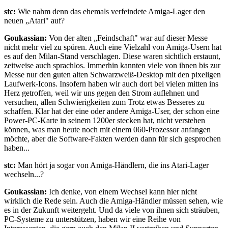
stc:
Wie nahm denn das ehemals verfeindete Amiga-Lager den
neuen „Atari" auf?
Goukassian:
Von der alten „Feindschaft" war auf dieser Messe
nicht mehr viel zu spüren. Auch eine Vielzahl von Amiga-Usern hat
es auf den Milan-Stand verschlagen. Diese waren sichtlich erstaunt,
zeitweise auch sprachlos. Immerhin kannten viele von ihnen bis zur
Messe nur den guten alten Schwarzweiß-Desktop mit den pixeligen
Laufwerk-Icons. Insofern haben wir auch dort bei vielen mitten ins
Herz getroffen, weil wir uns gegen den Strom auflehnen und
versuchen, allen Schwierigkeiten zum Trotz etwas Besseres zu
schaffen. Klar hat der eine oder andere Amiga-User, der schon eine
Power-PC-Karte in seinem 1200er stecken hat, nicht verstehen
können, was man heute noch mit einem 060-Prozessor anfangen
möchte, aber die Software-Fakten werden dann für sich gesprochen
haben...
stc:
Man hört ja sogar von Amiga-Händlern, die ins Atari-Lager
wechseln...?
Goukassian:
Ich denke, von einem Wechsel kann hier nicht
wirklich die Rede sein. Auch die Amiga-Händler müssen sehen, wie
es in der Zukunft weitergeht. Und da viele von ihnen sich sträuben,
PC-Systeme zu unterstützen, haben wir eine Reihe von