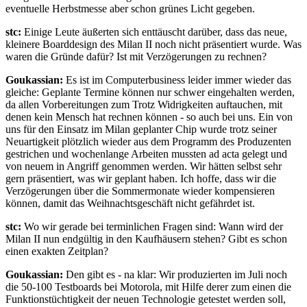
eventuelle Herbstmesse aber schon grünes Licht gegeben.
stc:
Einige Leute äußerten sich enttäuscht darüber, dass das neue,
kleinere Boarddesign des Milan II noch nicht präsentiert wurde. Was
waren die Gründe dafür? Ist mit Verzögerungen zu rechnen?
Goukassian:
Es ist im Computerbusiness leider immer wieder das
gleiche: Geplante Termine können nur schwer eingehalten werden,
da allen Vorbereitungen zum Trotz Widrigkeiten auftauchen, mit
denen kein Mensch hat rechnen können - so auch bei uns. Ein von
uns für den Einsatz im Milan geplanter Chip wurde trotz seiner
Neuartigkeit plötzlich wieder aus dem Programm des Produzenten
gestrichen und wochenlange Arbeiten mussten ad acta gelegt und
von neuem in Angriff genommen werden. Wir hätten selbst sehr
gern präsentiert, was wir geplant haben. Ich hoffe, dass wir die
Verzögerungen über die Sommermonate wieder kompensieren
können, damit das Weihnachtsgeschäft nicht gefährdet ist.
stc:
Wo wir gerade bei terminlichen Fragen sind: Wann wird der
Milan II nun endgültig in den Kaufhäusern stehen? Gibt es schon
einen exakten Zeitplan?
Goukassian:
Den gibt es - na klar: Wir produzierten im Juli noch
die 50-100 Testboards bei Motorola, mit Hilfe derer zum einen die
Funktionstüchtigkeit der neuen Technologie getestet werden soll,