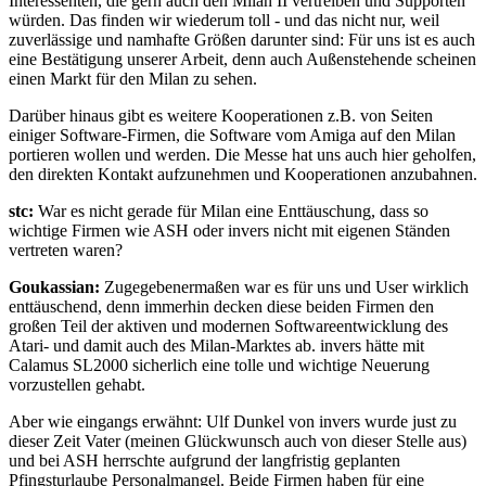
Interessenten, die gern auch den Milan II vertreiben und Supporten
würden. Das finden wir wiederum toll - und das nicht nur, weil
zuverlässige und namhafte Größen darunter sind: Für uns ist es auch
eine Bestätigung unserer Arbeit, denn auch Außenstehende scheinen
einen Markt für den Milan zu sehen.
Darüber hinaus gibt es weitere Kooperationen z.B. von Seiten
einiger Software-Firmen, die Software vom Amiga auf den Milan
portieren wollen und werden. Die Messe hat uns auch hier geholfen,
den direkten Kontakt aufzunehmen und Kooperationen anzubahnen.
stc:
War es nicht gerade für Milan eine Enttäuschung, dass so
wichtige Firmen wie ASH oder invers nicht mit eigenen Ständen
vertreten waren?
Goukassian:
Zugegebenermaßen war es für uns und User wirklich
enttäuschend, denn immerhin decken diese beiden Firmen den
großen Teil der aktiven und modernen Softwareentwicklung des
Atari- und damit auch des Milan-Marktes ab. invers hätte mit
Calamus SL2000 sicherlich eine tolle und wichtige Neuerung
vorzustellen gehabt.
Aber wie eingangs erwähnt: Ulf Dunkel von invers wurde just zu
dieser Zeit Vater (meinen Glückwunsch auch von dieser Stelle aus)
und bei ASH herrschte aufgrund der langfristig geplanten
Pfingsturlaube Personalmangel. Beide Firmen haben für eine