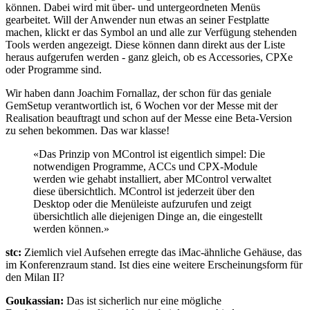
können. Dabei wird mit über- und untergeordneten Menüs
gearbeitet. Will der Anwender nun etwas an seiner Festplatte
machen, klickt er das Symbol an und alle zur Verfügung stehenden
Tools werden angezeigt. Diese können dann direkt aus der Liste
heraus aufgerufen werden - ganz gleich, ob es Accessories, CPXe
oder Programme sind.
Wir haben dann Joachim Fornallaz, der schon für das geniale
GemSetup verantwortlich ist, 6 Wochen vor der Messe mit der
Realisation beauftragt und schon auf der Messe eine Beta-Version
zu sehen bekommen. Das war klasse!
«Das Prinzip von MControl ist eigentlich simpel: Die
notwendigen Programme, ACCs und CPX-Module
werden wie gehabt installiert, aber MControl verwaltet
diese übersichtlich. MControl ist jederzeit über den
Desktop oder die Menüleiste aufzurufen und zeigt
übersichtlich alle diejenigen Dinge an, die eingestellt
werden können.»
stc:
Ziemlich viel Aufsehen erregte das iMac-ähnliche Gehäuse, das
im Konferenzraum stand. Ist dies eine weitere Erscheinungsform für
den Milan II?
Goukassian:
Das ist sicherlich nur eine mögliche