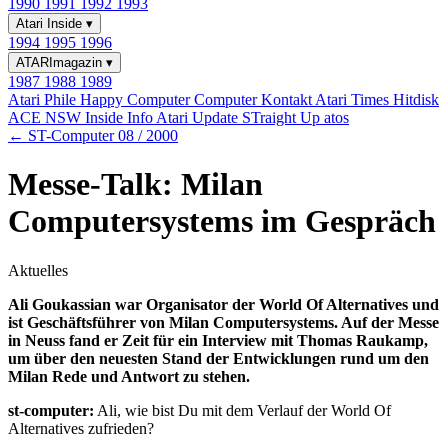
1990
1991
1992
1993
Atari Inside
▾
1994
1995
1996
ATARImagazin
▾
1987
1988
1989
Atari Phile
Happy Computer
Computer Kontakt
Atari Times
Hitdisk
ACE NSW Inside Info
Atari Update
STraight Up
atos
← ST-Computer 08 / 2000
Messe-Talk: Milan
Computersystems im Gespräch
Aktuelles
Ali Goukassian war Organisator der World Of Alternatives und
ist Geschäftsführer von Milan Computersystems. Auf der Messe
in Neuss fand er Zeit für ein Interview mit Thomas Raukamp,
um über den neuesten Stand der Entwicklungen rund um den
Milan Rede und Antwort zu stehen.
st-computer:
Ali, wie bist Du mit dem Verlauf der World Of
Alternatives zufrieden?