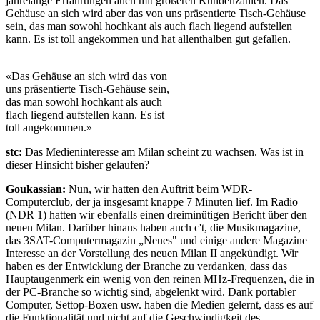
jahrelange Erfahrungen auch mit größeren Kundenzahlen. Das
Gehäuse an sich wird aber das von uns präsentierte Tisch-Gehäuse
sein, das man sowohl hochkant als auch flach liegend aufstellen
kann. Es ist toll angekommen und hat allenthalben gut gefallen.
«Das Gehäuse an sich wird das von
uns präsentierte Tisch-Gehäuse sein,
das man sowohl hochkant als auch
flach liegend aufstellen kann. Es ist
toll angekommen.»
stc:
Das Medieninteresse am Milan scheint zu wachsen. Was ist in
dieser Hinsicht bisher gelaufen?
Goukassian:
Nun, wir hatten den Auftritt beim WDR-
Computerclub, der ja insgesamt knappe 7 Minuten lief. Im Radio
(NDR 1) hatten wir ebenfalls einen dreiminütigen Bericht über den
neuen Milan. Darüber hinaus haben auch c't, die Musikmagazine,
das 3SAT-Computermagazin „Neues" und einige andere Magazine
Interesse an der Vorstellung des neuen Milan II angekündigt. Wir
haben es der Entwicklung der Branche zu verdanken, dass das
Hauptaugenmerk ein wenig von den reinen MHz-Frequenzen, die in
der PC-Branche so wichtig sind, abgelenkt wird. Dank portabler
Computer, Settop-Boxen usw. haben die Medien gelernt, dass es auf
die Funktionalität und nicht auf die Geschwindigkeit des