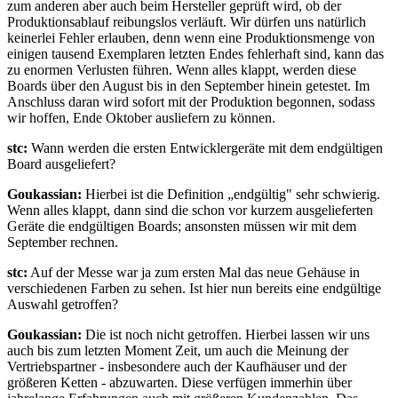
zum anderen aber auch beim Hersteller geprüft wird, ob der
Produktionsablauf reibungslos verläuft. Wir dürfen uns natürlich
keinerlei Fehler erlauben, denn wenn eine Produktionsmenge von
einigen tausend Exemplaren letzten Endes fehlerhaft sind, kann das
zu enormen Verlusten führen. Wenn alles klappt, werden diese
Boards über den August bis in den September hinein getestet. Im
Anschluss daran wird sofort mit der Produktion begonnen, sodass
wir hoffen, Ende Oktober ausliefern zu können.
stc:
Wann werden die ersten Entwicklergeräte mit dem endgültigen
Board ausgeliefert?
Goukassian:
Hierbei ist die Definition „endgültig" sehr schwierig.
Wenn alles klappt, dann sind die schon vor kurzem ausgelieferten
Geräte die endgültigen Boards; ansonsten müssen wir mit dem
September rechnen.
stc:
Auf der Messe war ja zum ersten Mal das neue Gehäuse in
verschiedenen Farben zu sehen. Ist hier nun bereits eine endgültige
Auswahl getroffen?
Goukassian:
Die ist noch nicht getroffen. Hierbei lassen wir uns
auch bis zum letzten Moment Zeit, um auch die Meinung der
Vertriebspartner - insbesondere auch der Kaufhäuser und der
größeren Ketten - abzuwarten. Diese verfügen immerhin über