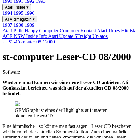
1990
1991
1992
1993
Atari Inside
▾
1994
1995
1996
ATARImagazin
▾
1987
1988
1989
Atari Phile
Happy Computer
Computer Kontakt
Atari Times
Hitdisk
ACE NSW Inside Info
Atari Update
STraight Up
atos
← ST-Computer 08 / 2000
st-computer Leser-CD 08/2000
Software
Wieder einmal können wir eine neue Leser-CD anbieten. Ali
Goukassian berichtet, was sich auf der aktuellen CD 08/2000
befindet.
GEMGraph ist eines der Highlights auf unserer
aktuellen Leser-CD.
Eine himmlische - so könnte man fast sagen - Leser-CD bescheren
wir Ihnen mit der aktuellen Sommer-Edition. Zum einen natürlich
aufgrund der tollen und neuen Programme, die wir Ihnen liefern