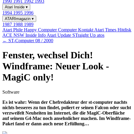
1990
1991
1992
1993
Atari Inside
▾
1994
1995
1996
ATARImagazin
▾
1987
1988
1989
Atari Phile
Happy Computer
Computer Kontakt
Atari Times
Hitdisk
ACE NSW Inside Info
Atari Update
STraight Up
atos
← ST-Computer 08 / 2000
Fenster, wechsel Dich!
Windframe: Neuer Look -
MagiC only!
Software
Es ist wahr: Wenn der Chefredakteur der st-computer nachts
nichts besseres zu tun findet, poliert er seinen Falcon oder sucht
verzweifelt Neuheiten im Internet, die die MagiC-Oberfläche
auf seinem G4-Mac noch ansehnlicher machen. Im Windframe-
Paket fand er dann auch neue Erfüllung…