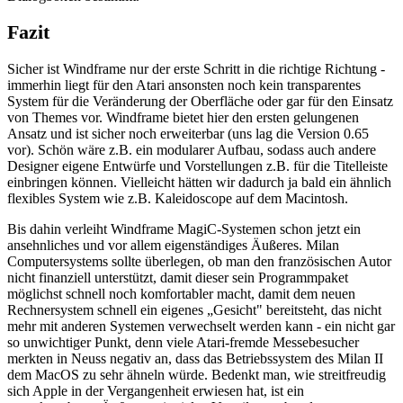
Fazit
Sicher ist Windframe nur der erste Schritt in die richtige Richtung -
immerhin liegt für den Atari ansonsten noch kein transparentes
System für die Veränderung der Oberfläche oder gar für den Einsatz
von Themes vor. Windframe bietet hier den ersten gelungenen
Ansatz und ist sicher noch erweiterbar (uns lag die Version 0.65
vor). Schön wäre z.B. ein modularer Aufbau, sodass auch andere
Designer eigene Entwürfe und Vorstellungen z.B. für die Titelleiste
einbringen können. Vielleicht hätten wir dadurch ja bald ein ähnlich
flexibles System wie z.B. Kaleidoscope auf dem Macintosh.
Bis dahin verleiht Windframe MagiC-Systemen schon jetzt ein
ansehnliches und vor allem eigenständiges Äußeres. Milan
Computersystems sollte überlegen, ob man den französischen Autor
nicht finanziell unterstützt, damit dieser sein Programmpaket
möglichst schnell noch komfortabler macht, damit dem neuen
Rechnersystem schnell ein eigenes „Gesicht" bereitsteht, das nicht
mehr mit anderen Systemen verwechselt werden kann - ein nicht gar
so unwichtiger Punkt, denn viele Atari-fremde Messebesucher
merkten in Neuss negativ an, dass das Betriebssystem des Milan II
dem MacOS zu sehr ähneln würde. Bedenkt man, wie streitfreudig
sich Apple in der Vergangenheit erwiesen hat, ist ein