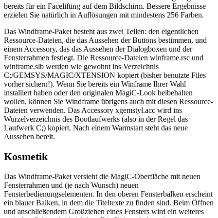
bereits für ein Facelifting auf dem Bildschirm. Bessere Ergebnisse
erzielen Sie natürlich in Auflösungen mit mindestens 256 Farben.
Das Windframe-Paket besteht aus zwei Teilen: den eigentlichen
Ressource-Dateien, die das Aussehen der Buttons bestimmen, und
einem Accessory, das das Aussehen der Dialogboxen und der
Fensterrahmen festlegt. Die Ressource-Dateien winframe.rsc und
winframe.slb werden wie gewohnt ins Verzeichnis
C:/GEMSYS/MAGIC/XTENSION kopiert (bisher benutzte Files
vorher sichern!). Wenn Sie bereits ein Winframe Ihrer Wahl
installiert haben oder den originalen MagiC-Look beibehalten
wollen, können Sie Windframe übrigens auch mit diesen Ressource-
Dateien verwenden. Das Accessory xgemstyl.acc wird ins
Wurzelverzeichnis des Bootlaufwerks (also in der Regel das
Laufwerk C;) kopiert. Nach einem Warmstart steht das neue
Aussehen bereit.
Kosmetik
Das Windframe-Paket versieht die MagiC-Oberfläche mit neuen
Fensterrahmen und (je nach Wunsch) neuen
Fensterbedienungselementen. In den oberen Fensterbalken erscheint
ein blauer Balken, in dem die Titeltexte zu finden sind. Beim Öffnen
und anschließendem Großziehen eines Fensters wird ein weiteres