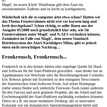
MagiC im neuen Kleid: Windframe gibt dem Atari ein
unverkennbares Äußeres und ist leicht zu konfigurieren.
Wiederholt sich die st-computer jetzt etwa schon? Hatten wir
das Thema Fensterrahmen nicht erst vor kurzem lang und
breit durchgekaut? Schon richtig, es sollte Ihnen aus der
Ausgabe 05/2000 noch grundsätzlich klar sein, wie Sie
Fensterrahmen unter MagiC und N.AES verändern können.
Zumindest im Falle von MagiC, dem neuen Standard-
Betriebssystem des Atari-Nachfolgers Milan, gibt es jedoch
einen nicht unwichtigen Nachtrag…
Fronkreusch, Fronkreusch...
Frankreich ist in den letzten Jahren eine ergiebige Quelle für Hard-
und Software für die Atari-Plattform geworden - man denke nur an
Applikationen wie WenSuite oder die Beschleunigerkarte Centurbo.
Eric Reboux gehört mit Sicherheit zu den emsigsten Newcomern
der französischen Atari-Software-Front. Auf seiner Homepage
(siehe unten) finden sich zahlreiche Freeware-Tools (unter anderem
für den Falcon) und auch geplante Projekte, die die Arbeit und das
Erscheinungsbild der Atari-Plattform nachhaltig verändern könnten:
Direct ist z.B. ein neuer modularer Desktop, der so innovative
Konzepte wie ein dynamisches Speichermanagement bietet und