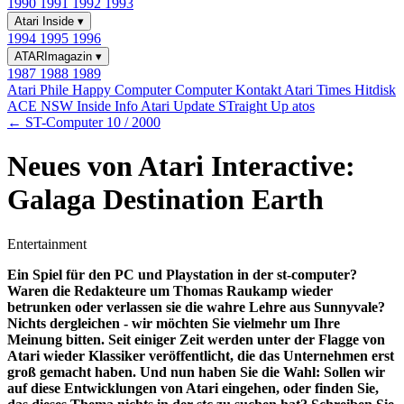
1990
1991
1992
1993
Atari Inside
▾
1994
1995
1996
ATARImagazin
▾
1987
1988
1989
Atari Phile
Happy Computer
Computer Kontakt
Atari Times
Hitdisk
ACE NSW Inside Info
Atari Update
STraight Up
atos
← ST-Computer 10 / 2000
Neues von Atari Interactive:
Galaga Destination Earth
Entertainment
Ein Spiel für den PC und Playstation in der st-computer?
Waren die Redakteure um Thomas Raukamp wieder
betrunken oder verlassen sie die wahre Lehre aus Sunnyvale?
Nichts dergleichen - wir möchten Sie vielmehr um Ihre
Meinung bitten. Seit einiger Zeit werden unter der Flagge von
Atari wieder Klassiker veröffentlicht, die das Unternehmen erst
groß gemacht haben. Und nun haben Sie die Wahl: Sollen wir
auf diese Entwicklungen von Atari eingehen, oder finden Sie,