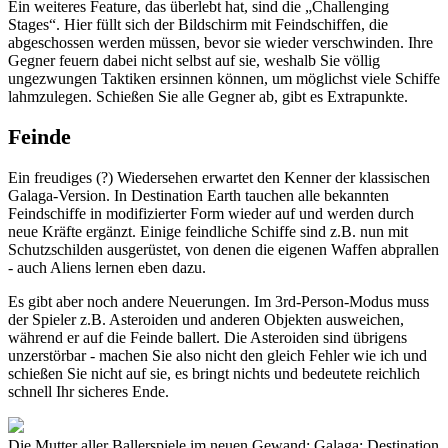
Ein weiteres Feature, das überlebt hat, sind die „Challenging
Stages“. Hier füllt sich der Bildschirm mit Feindschiffen, die
abgeschossen werden müssen, bevor sie wieder verschwinden. Ihre
Gegner feuern dabei nicht selbst auf sie, weshalb Sie völlig
ungezwungen Taktiken ersinnen können, um möglichst viele Schiffe
lahmzulegen. Schießen Sie alle Gegner ab, gibt es Extrapunkte.
Feinde
Ein freudiges (?) Wiedersehen erwartet den Kenner der klassischen
Galaga-Version. In Destination Earth tauchen alle bekannten
Feindschiffe in modifizierter Form wieder auf und werden durch
neue Kräfte ergänzt. Einige feindliche Schiffe sind z.B. nun mit
Schutzschilden ausgerüstet, von denen die eigenen Waffen abprallen
- auch Aliens lernen eben dazu.
Es gibt aber noch andere Neuerungen. Im 3rd-Person-Modus muss
der Spieler z.B. Asteroiden und anderen Objekten ausweichen,
während er auf die Feinde ballert. Die Asteroiden sind übrigens
unzerstörbar - machen Sie also nicht den gleich Fehler wie ich und
schießen Sie nicht auf sie, es bringt nichts und bedeutete reichlich
schnell Ihr sicheres Ende.
Die Mutter aller Ballerspiele im neuen Gewand: Galaga: Destination