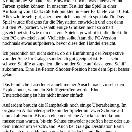
Kritikpunkte: So hätten die Entwickler noch etwas intensiver mit
Farben spielen können. In unserem Test lief das Spiel in einer
Auflösung von 1024x768 Bildpunkten in einer Farbtiefe von 16 Bit.
Alles wirkte sehr gut, aber eben nicht sonderlich spektakulär. Das
Spiel wurde übrigens für die Playstation entwickelt und erst dann
auf den PC portiert, weshalb einige Grafiken nicht so scharf
gezeichnet sind wie man das von Spielen gewohnt ist, die direkt für
den PC entwickelt sind. Vielleicht sollte Atari die PC-Version
nochmals etwas aufpolieren, bevor diese den Handel erreicht.
Ich persönlich bin nicht sicher, ob die Einführung der Perspektive
von der Seite für Galaga sonderlich gut geeignet ist. Es ist sehr
schwer, Schiffe anzupeilen, die von der Seite auf das eigene Schiff
zukommen. Eine 1st-Person-Shooter-Position hätte dem Spiel besser
getan.
Das feindliche Laserfeuer ähnelt meiner Ansicht nach zu sehr den
Explosionen, wenn ein Schiff getroffen wurde. Eine
Unterscheidung ist hier nicht immer einfach.
Außerdem braucht die Kampftaktik noch einige Überarbeitung. Im
originalen Automatenspiel kann der Spieler nur zwei Schüsse auf
einmal abfeuern. Bis man eine neuerliche Attacke starten konnte,
musste man warten, bis ein Schuss entweder getroffen hatte oder aus
dem Bildschirm verschwand. Auch bei Galaga: Destination Earth
wird nach dieser Methode gearbeitet, jedoch sind die eigenen