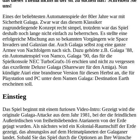
das dieses Thema nichts in der stc zu suchen hat? Schreiben Sie
uns!
Eines der beliebtesten Automatenspiele der 80er Jahre war mit
Sicherheit Galaga. Zwar war das diesem Klassiker
zugrundeliegende Konzept recht simpel, trotzdem war das Spiel
deshalb noch lange nicht einfach zu beherrschen. Es stellte eine
erfolgreiche Mischung aus so bekannten Vorgängern wie Space
Invaders und Galaxian dar. Auch Galaga selbst zog eine ganze
Armee von Nachfolgern nach sich. Dazu gehörte z.B. Galaga ’88,
ein Automatenspiel von Namco, Galaga ’90, das für die
Spielkonsole NEC TurboGrafx-16 erschien und nicht zu vergessen
das exzellente Deluxe Galaga (Shareware für den Amiga). Nun
kündigte Atari eine brandneue Version für diesen Herbst an, die für
Playstation und PC unter dem Namen Galaga: Destination Earth
erscheinen soll.
Einstieg
Das Spiel beginnt mit einem furiosen Video-Intro: Gezeigt wird die
originale Galaga-Attacke aus dem Jahr 1981, bei der die feindlichen
Außerirdischen von freiheitsliebenden Atarianern von der Erde
gejagt wurden. Als nächstes wird ein Kolonial-Raumschiff der Erde
gezeigt, das ahnungslos auf dem Heimatplaneten der Galaganer
landet. Sobald Sie das Spiel durch die Optionen an Ihre Wünsche