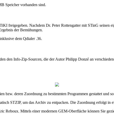
 MB Speicher vorhanden sind.
 STiKI freigegeben. Nachdem Dr. Peter Rottengatter mit STinG seinen e
s Ergebnis der Bemühungen.
nklusive dem Qdialer .36.
 den den Info-Zip-Sourcen, die der Autor Philipp Donzé an verschiedene
ien bzw. deren Zuordnung zu bestimmten Programmen gestattet und so be
matisch STZIP, um das Archiv zu entpacken. Die Zuordnung erfolgt in 
Eric Reboux. Mittels einer modernen GEM-Oberfläche können Sie geziel