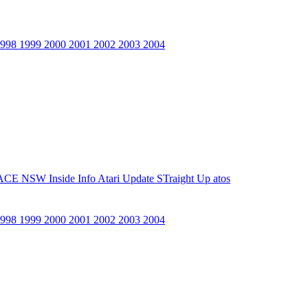
1998
1999
2000
2001
2002
2003
2004
ACE NSW Inside Info
Atari Update
STraight Up
atos
1998
1999
2000
2001
2002
2003
2004