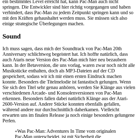
ein bestimmtes Level erreicht hat, kann Pac-Man auch nicht
springen. Die Entwickler sind hier richtig vorgegangen und haben
verhindert, dass Pac-Man zu jedem Zeitpunkt springen kann und so
mit den Kräften gehaushaltet werden muss. Sie müssen sich also
einige strategische Überlegungen machen.
Sound
Ich muss sagen, dass mich der Soundtrack von Pac-Man 20th
Anniversary schlichtweg begeistert hat. Ich hoffte natürlich, dass
auch Ataris neue Version des Pac-Man mich hier neu bezaubern
kann. In der Betaversion, die uns vorlag, waren zwar noch nicht alle
Musikstücke enthalten, doch als MP3-Dateien auf der CD
gespeichert, sodass wir ich mir einen ersten Eindruck machen
konnte. Besonders die Titelmelodie ist fantastisch gelungen. Wenn
Sie sich den Titel sehr genau anhören, werden Sie Klänge aus vielen
verschiedenen Arcade- und Konsolenversionen von Pac-Man
erkennen. Besonders fallen dabei natürlich Klänge aus der Atari-
2600-Version auf. Andere Stücke konnten ebenfalls gefallen,
während andere nur durchschnittlich daherkamen. Vielleicht
erwarten uns im finalen Release ja noch einige besonders gelungene
Perlen.
«Was Pac-Man: Adventures In Time vom originalen
Pac-Man unterscheidet, ist mit Sicherheit die