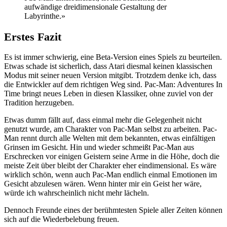
aufwändige dreidimensionale Gestaltung der
Labyrinthe.»
Erstes Fazit
Es ist immer schwierig, eine Beta-Version eines Spiels zu beurteilen.
Etwas schade ist sicherlich, dass Atari diesmal keinen klassischen
Modus mit seiner neuen Version mitgibt. Trotzdem denke ich, dass
die Entwickler auf dem richtigen Weg sind. Pac-Man: Adventures In
Time bringt neues Leben in diesen Klassiker, ohne zuviel von der
Tradition herzugeben.
Etwas dumm fällt auf, dass einmal mehr die Gelegenheit nicht
genutzt wurde, am Charakter von Pac-Man selbst zu arbeiten. Pac-
Man rennt durch alle Welten mit dem bekannten, etwas einfältigen
Grinsen im Gesicht. Hin und wieder schmeißt Pac-Man aus
Erschrecken vor einigen Geistern seine Arme in die Höhe, doch die
meiste Zeit über bleibt der Charakter eher eindimensional. Es wäre
wirklich schön, wenn auch Pac-Man endlich einmal Emotionen im
Gesicht abzulesen wären. Wenn hinter mir ein Geist her wäre,
würde ich wahrscheinlich nicht mehr lächeln.
Dennoch Freunde eines der berühmtesten Spiele aller Zeiten können
sich auf die Wiederbelebung freuen.