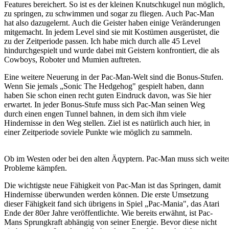
Features bereichert. So ist es der kleinen Knutschkugel nun möglich,
zu springen, zu schwimmen und sogar zu fliegen. Auch Pac-Man
hat also dazugelernt. Auch die Geister haben einige Veränderungen
mitgemacht. In jedem Level sind sie mit Kostümen ausgerüstet, die
zu der Zeitperiode passen. Ich habe mich durch alle 45 Level
hindurchgespielt und wurde dabei mit Geistern konfrontiert, die als
Cowboys, Roboter und Mumien auftreten.
Eine weitere Neuerung in der Pac-Man-Welt sind die Bonus-Stufen.
Wenn Sie jemals „Sonic The Hedgehog" gespielt haben, dann
haben Sie schon einen recht guten Eindruck davon, was Sie hier
erwartet. In jeder Bonus-Stufe muss sich Pac-Man seinen Weg
durch einen engen Tunnel bahnen, in dem sich ihm viele
Hindernisse in den Weg stellen. Ziel ist es natürlich auch hier, in
einer Zeitperiode soviele Punkte wie möglich zu sammeln.
Ob im Westen oder bei den alten Äqyptern. Pac-Man muss sich weiterh
Probleme kämpfen.
Die wichtigste neue Fähigkeit von Pac-Man ist das Springen, damit
Hindernisse überwunden werden können. Die erste Umsetzung
dieser Fähigkeit fand sich übrigens in Spiel „Pac-Mania", das Atari
Ende der 80er Jahre veröffentlichte. Wie bereits erwähnt, ist Pac-
Mans Sprungkraft abhängig von seiner Energie. Bevor diese nicht