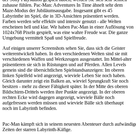
zuhause fühlen. Pac-Man: Adventures In Time ähnelt sehr dem
Maze-Modus der Jubiläumsausgabe. Insgesamt gibt es 45
Labyrinthe im Spiel, die in 3D-Ansichten präsentiert werden.
Farben werden sehr effektiv und intensiv genutzt - alle Welten
erscheinen hell und klar. Wir haben Pac-Man in einer Auflösung von
1024x768 Pixeln gespielt, was eine wahre Freude war. Die ganze
Umgebung vermittelt Spaß und Spielfreude.
Auf einigen unserer Screenshots sehen Sie, dass sich die Geister
weiterentwickelt haben. In den verschiedenen Welten sind sie mit
verschiedenen Waffen und Werkzeugen ausgestattet. Im Mittel-alter
präsentieren sie sich in Rüstungen und auf Pferden. Allen Levels
gemein sind die übersichtlichen Spielstandsanzeigen: Im oberen
linken Spielfeld wird angezeigt, wieviele Leben Sie noch haben.
Gleich darunter zeigt ein Balken an, wieviel Sprungkraft Sie noch
besitzen - mehr zu dieser Fähigkeit später. In der Mitte des oberen
Bildschirm-Drittels werden ihre Punkte angezeigt. In der oberen
rechten Ecke wird dagegen angezeigt, wieviele Bälle noch
aufgefressen werden müssen und wieviele Bälle sich überhaupt
noch im Labyrinth befinden.
Pac-Man kämpft sich in seinem neuesten Abenteuer durch aufwändig
Zeiten der starren Labyrinth-Käfige.