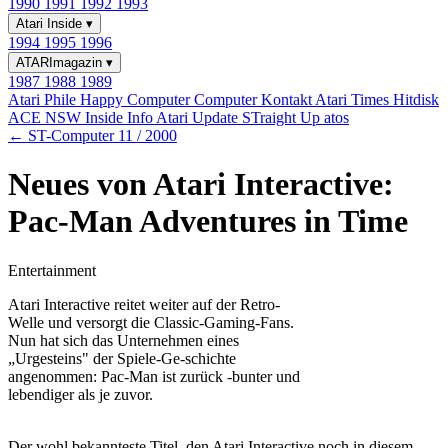
1990
1991
1992
1993
Atari Inside
▾
1994
1995
1996
ATARImagazin
▾
1987
1988
1989
Atari Phile
Happy Computer
Computer Kontakt
Atari Times
Hitdisk
ACE NSW Inside Info
Atari Update
STraight Up
atos
← ST-Computer 11 / 2000
Neues von Atari Interactive:
Pac-Man Adventures in Time
Entertainment
Atari Interactive reitet weiter auf der Retro-
Welle und versorgt die Classic-Gaming-Fans.
Nun hat sich das Unternehmen eines
„Urgesteins" der Spiele-Ge-schichte
angenommen: Pac-Man ist zurück -bunter und
lebendiger als je zuvor.
Der wohl bekannteste Titel, den Atari Interactive noch in diesem