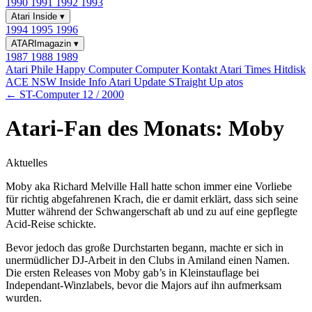
1990
1991
1992
1993
Atari Inside
▾
1994
1995
1996
ATARImagazin
▾
1987
1988
1989
Atari Phile
Happy Computer
Computer Kontakt
Atari Times
Hitdisk
ACE NSW Inside Info
Atari Update
STraight Up
atos
← ST-Computer 12 / 2000
Atari-Fan des Monats: Moby
Aktuelles
Moby aka Richard Melville Hall hatte schon immer eine Vorliebe
für richtig abgefahrenen Krach, die er damit erklärt, dass sich seine
Mutter während der Schwangerschaft ab und zu auf eine gepflegte
Acid-Reise schickte.
Bevor jedoch das große Durchstarten begann, machte er sich in
unermüdlicher DJ-Arbeit in den Clubs in Amiland einen Namen.
Die ersten Releases von Moby gab’s in Kleinstauflage bei
Independant-Winzlabels, bevor die Majors auf ihn aufmerksam
wurden.