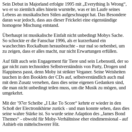
Sein Debut in Majorland erfolgte 1995 mit „Everything Is Wrong“,
wo er so ziemlich alles hinein wurstelte, was er im Laufe seines
Lebens an musikalischen Stilen aufgeschnappt hat. Das Besondere
daran war jedoch, dass aus dieser Frickelei eine eigenständige
homogene Mischung entstand.
Überhaupt ist musikalische Einfalt nicht unbedingt Mobys Sache.
So schockte er die Fanschar 1996, als er kurzerhand ein
waschechtes Rockalbum herausbrachte - nur mal so nebenbei, um
zu zeigen, dass er alles macht, nur nicht Erwartungen erfüllen.
Auf fällt auch sein Engagement für Tiere und sein Lebensstil, der so
gar nicht zum technoiden Selbstverständnis von Party, Drogen und
Happiness passt, denn Moby ist strikter Veganer. Seine Weisheiten
tauchen in den Booklets der CDs auf, selbstverständlich auch mal
mit dem Zusatz versehen, dass dies seine eigenen Gedanken sind,
die man nicht unbedingt teilen muss, um die Musik zu mögen, und
umgekehrt.
Mit der ’97er Scheibe „I Like To Score“ kehrte er wieder in den
Schoß der Electronikhirne zurück - und man konnte sehen, dass dies
seine wahre Stärke ist. So wurde seine Adaption des „James Bond
Themes“ - obwohl für Moby-Verhältnisse eher eindimensional - auf
Anhieb ein mittelschwerer Hit.