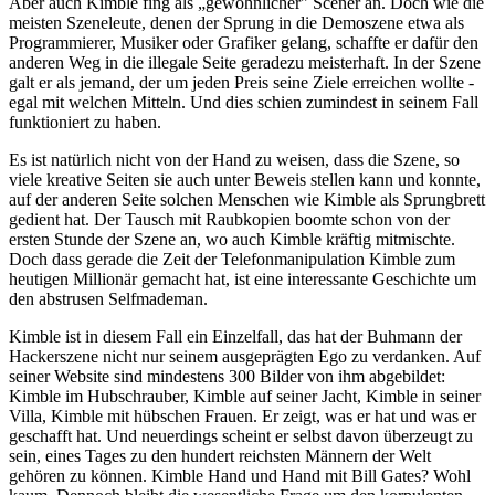
Aber auch Kimble fing als „gewöhnlicher" Scener an. Doch wie die
meisten Szeneleute, denen der Sprung in die Demoszene etwa als
Programmierer, Musiker oder Grafiker gelang, schaffte er dafür den
anderen Weg in die illegale Seite geradezu meisterhaft. In der Szene
galt er als jemand, der um jeden Preis seine Ziele erreichen wollte -
egal mit welchen Mitteln. Und dies schien zumindest in seinem Fall
funktioniert zu haben.
Es ist natürlich nicht von der Hand zu weisen, dass die Szene, so
viele kreative Seiten sie auch unter Beweis stellen kann und konnte,
auf der anderen Seite solchen Menschen wie Kimble als Sprungbrett
gedient hat. Der Tausch mit Raubkopien boomte schon von der
ersten Stunde der Szene an, wo auch Kimble kräftig mitmischte.
Doch dass gerade die Zeit der Telefonmanipulation Kimble zum
heutigen Millionär gemacht hat, ist eine interessante Geschichte um
den abstrusen Selfmademan.
Kimble ist in diesem Fall ein Einzelfall, das hat der Buhmann der
Hackerszene nicht nur seinem ausgeprägten Ego zu verdanken. Auf
seiner Website sind mindestens 300 Bilder von ihm abgebildet:
Kimble im Hubschrauber, Kimble auf seiner Jacht, Kimble in seiner
Villa, Kimble mit hübschen Frauen. Er zeigt, was er hat und was er
geschafft hat. Und neuerdings scheint er selbst davon überzeugt zu
sein, eines Tages zu den hundert reichsten Männern der Welt
gehören zu können. Kimble Hand und Hand mit Bill Gates? Wohl