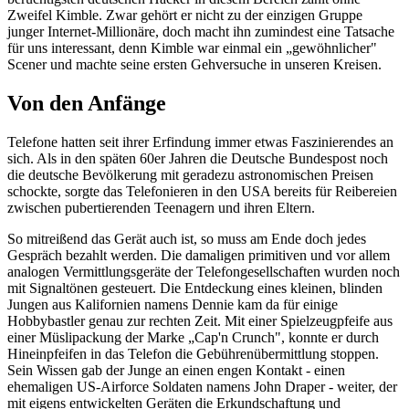
Zweifel Kimble. Zwar gehört er nicht zu der einzigen Gruppe
junger Internet-Millionäre, doch macht ihn zumindest eine Tatsache
für uns interessant, denn Kimble war einmal ein „gewöhnlicher"
Scener und machte seine ersten Gehversuche in unseren Kreisen.
Von den Anfänge
Telefone hatten seit ihrer Erfindung immer etwas Faszinierendes an
sich. Als in den späten 60er Jahren die Deutsche Bundespost noch
die deutsche Bevölkerung mit geradezu astronomischen Preisen
schockte, sorgte das Telefonieren in den USA bereits für Reibereien
zwischen pubertierenden Teenagern und ihren Eltern.
So mitreißend das Gerät auch ist, so muss am Ende doch jedes
Gespräch bezahlt werden. Die damaligen primitiven und vor allem
analogen Vermittlungsgeräte der Telefongesellschaften wurden noch
mit Signaltönen gesteuert. Die Entdeckung eines kleinen, blinden
Jungen aus Kalifornien namens Dennie kam da für einige
Hobbybastler genau zur rechten Zeit. Mit einer Spielzeugpfeife aus
einer Müslipackung der Marke „Cap'n Crunch", konnte er durch
Hineinpfeifen in das Telefon die Gebührenübermittlung stoppen.
Sein Wissen gab der Junge an einen engen Kontakt - einen
ehemaligen US-Airforce Soldaten namens John Draper - weiter, der
mit eigens entwickelten Geräten die Erkundschaftung und