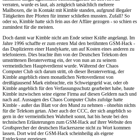
verraten, wurde es laut, als zeitgleich tatsächlich mehrere
Mailboxen, die in Kontakt mit Kimble standen, aufgrund illegaler
Tätigkeiten ihre Pforten für immer schließen mussten. Zufall? So
oder so, Kimble hatte sich fein aus der Affäre gezogen - so schien es
zumindest für die meisten.
Doch damit war Kimble nicht am Ende seiner Kräfte angelangt. Im
Jahre 1996 schaffte er zum ersten Mal den berühmten GSM-Hack -
das Duplizieren einer Handykarte, um auf Kosten eines anderen zu
telefonieren. Dies brachte ihm von der Deutschen Telekom den
umstrittenen Beratervertrag ein, der von nun an zu seinem
vermeintlichen Hauptverdienst wurde. Während der Chaos
Computer Club sich darum stritt, ob dieser Beratervertrag, der
Kimble angeblich einen monatlichen Nettoverdienst von
dreißigtausend Mark einbrachte, ein Schweigegeld war, oder ob
Kimble angeblich für den Verfassungsschutz gearbeitet habe, baute
Kimble inzwischen seine eigene Firma auf diesen Geldern nach und
nach auf. Aussagen des Chaos Computer Clubs zufolge hatte
Kimble - außer das Blatt vor den Mund zu nehmen - ohnehin nichts
für die Telekom getan. Aber auch der CCC, der sich angeblich so
gern in der vermeintlichen Wahrheit sonnt, hat bis heute bei den
technischen Erläuterungen zum GSM-Hack auf ihrer Website den
Großsprecher der deutschen Hackerszene nicht zu Wort kommen
lassen. Dort wird der GSM-Hack scheinheilig als eigene
Entdeckung gepriesen.