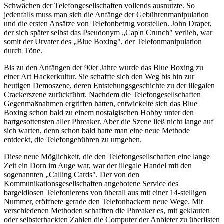
Schwächen der Telefongesellschaften vollends ausnutzte. So
jedenfalls muss man sich die Anfänge der Gebührenmanipulation
und die ersten Ansätze von Telefonbetrug vorstellen. John Draper,
der sich später selbst das Pseudonym „Cap'n Crunch" verlieh, war
somit der Urvater des „Blue Boxing", der Telefonmanipulation
durch Töne.
Bis zu den Anfängen der 90er Jahre wurde das Blue Boxing zu
einer Art Hackerkultur. Sie schaffte sich den Weg bis hin zur
heutigen Demoszene, deren Entstehungsgeschichte zu der illegalen
Crackerszene zurückführt. Nachdem die Telefongesellschaften
Gegenmaßnahmen ergriffen hatten, entwickelte sich das Blue
Boxing schon bald zu einem nostalgischen Hobby unter den
hartgesottensten aller Phreaker. Aber die Szene ließ nicht lange auf
sich warten, denn schon bald hatte man eine neue Methode
entdeckt, die Telefongebühren zu umgehen.
Diese neue Möglichkeit, die den Telefongesellschaften eine lange
Zeit ein Dorn im Auge war, war der illegale Handel mit den
sogenannten „Calling Cards". Der von den
Kommunikationsgesellschaften angebotene Service des
bargeldlosen Telefonierens von überall aus mit einer 14-stelligen
Nummer, eröffnete gerade den Telefonhackern neue Wege. Mit
verschiedenen Methoden schafften die Phreaker es, mit geklauten
oder selbsterhackten Zahlen die Computer der Anbieter zu überlisten