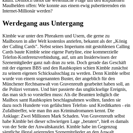
kaum. Dennoch bleibt die wesentliche Frage um den korpulenten
Maulhelden offen: Wie konnte aus einem ewig pubertierenden ein
Internet-Millionär werden?
Werdegang aus Untergang
Kimble war unter den Phreakern und Usern, die gerne zu
Mailboxen in aller Welt kostenlos anriefen, bekannt als der „König
der Calling Cards". Nebst seines Imperiums mit gestohlenen Calling
Cards baute Kimble seine eigene Partyline, eine kommerzielle
Telefon-Konferenzverbindung, auf, um am Insiderwissen der
Szenemitglieder ganz nah dran zu sein. Doch gerade das Geschäft
mit der eigenen BBS und den Raubkopien schien Kimble zunächst
zu seinem eigenen Schicksalsschlag zu werden. Denn Kimble selbst
wurde von einem sogenannten Buster, der angeblich für den
Münchener Rechtsanwalt von Gravenreuth gearbeitet haben soll, an
die Polizei verraten. Und hier passierte das unglückselige Ereignis,
das man sich so vorstellen muss: Als die Beamten lediglich die
Mailbox samt Raubkopien beschlagnahmen wollten, fanden sie
dazu noch Hunderte von gefälschten Telefon- und Kreditkarten - ein
Zufallstreffer, wie man ihn aus Kriminalromanen kennt. Die
Anklage: Zwei Millionen Mark Schaden. Von Gravenreuth selbst
habe Kimble bei dieser schwierigen Lage „beraten“, hieß es damals
von der Seite der Anwaltskanzlei. Kimble habe im Gegenzug
sämtliche illegal agierenden Szenemitglieder an den Anwalt