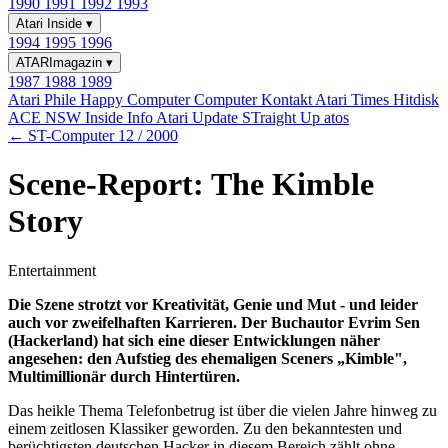
1990
1991
1992
1993
Atari Inside
▾
1994
1995
1996
ATARImagazin
▾
1987
1988
1989
Atari Phile
Happy Computer
Computer Kontakt
Atari Times
Hitdisk
ACE NSW Inside Info
Atari Update
STraight Up
atos
← ST-Computer 12 / 2000
Scene-Report: The Kimble
Story
Entertainment
Die Szene strotzt vor Kreativität, Genie und Mut - und leider
auch vor zweifelhaften Karrieren. Der Buchautor Evrim Sen
(Hackerland) hat sich eine dieser Entwicklungen näher
angesehen: den Aufstieg des ehemaligen Sceners „Kimble",
Multimillionär durch Hintertüren.
Das heikle Thema Telefonbetrug ist über die vielen Jahre hinweg zu
einem zeitlosen Klassiker geworden. Zu den bekanntesten und
berüchtigsten deutschen Hacker in diesem Bereich zählt ohne