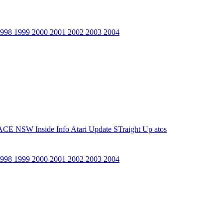
1998
1999
2000
2001
2002
2003
2004
ACE NSW Inside Info
Atari Update
STraight Up
atos
1998
1999
2000
2001
2002
2003
2004