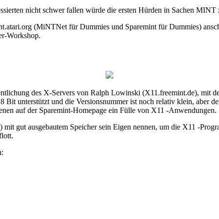
ressierten nicht schwer fallen würde die ersten Hürden in Sachen MINT z
t.atari.org (MiNTNet für Dummies und Sparemint für Dummies) anschaue
ger-Workshop.
tlichung des X-Servers von Ralph Lowinski (X11.freemint.de), mit de
Bit unterstützt und die Versionsnummer ist noch relativ klein, aber der
schienen auf der Sparemint-Homepage ein Fülle von X11 -Anwendungen.
ts) mit gut ausgebautem Speicher sein Eigen nennen, um die X11 -Prog
lott.
n: