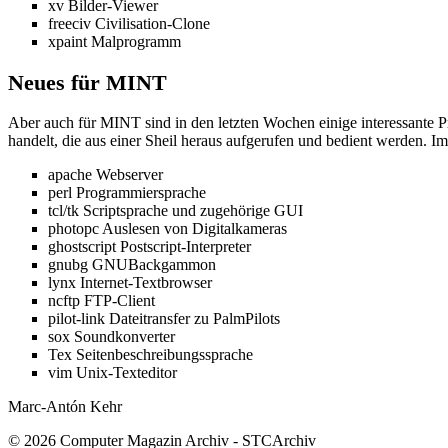
xv Bilder-Viewer
freeciv Civilisation-Clone
xpaint Malprogramm
Neues für MINT
Aber auch für MINT sind in den letzten Wochen einige interessante P
handelt, die aus einer Sheil heraus aufgerufen und bedient werden. Im
apache Webserver
perl Programmiersprache
tcl/tk Scriptsprache und zugehörige GUI
photopc Auslesen von Digitalkameras
ghostscript Postscript-Interpreter
gnubg GNUBackgammon
lynx Internet-Textbrowser
ncftp FTP-Client
pilot-link Dateitransfer zu PalmPilots
sox Soundkonverter
Tex Seitenbeschreibungssprache
vim Unix-Texteditor
Marc-Antón Kehr
© 2026 Computer Magazin Archiv - STCArchiv