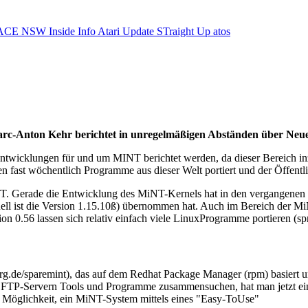
ACE NSW Inside Info
Atari Update
STraight Up
atos
rc-Anton Kehr berichtet in unregelmäßigen Abständen über Neues
 Entwicklungen für und um MINT berichtet werden, da dieser Bereich in
st wöchentlich Programme aus dieser Welt portiert und der Öffentlich
INT. Gerade die Entwicklung des MiNT-Kernels hat in den vergangenen 
ll ist die Version 1.15.10ß) übernommen hat. Auch im Bereich der M
rsion 0.56 lassen sich relativ einfach viele LinuxProgramme portieren (s
urg.de/sparemint), das auf dem Redhat Package Manager (rpm) basiert
FTP-Servern Tools und Programme zusammensuchen, hat man jetzt eine 
e Möglichkeit, ein MiNT-System mittels eines "Easy-ToUse"