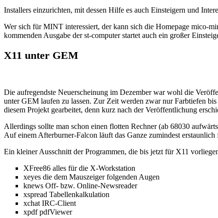
Installers einzurichten, mit dessen Hilfe es auch Einsteigern und Inte
Wer sich für MINT interessiert, der kann sich die Homepage mico-min
kommenden Ausgabe der st-computer startet auch ein großer Einstei
X11 unter GEM
Die aufregendste Neuerscheinung im Dezember war wohl die Veröffen
unter GEM laufen zu lassen. Zur Zeit werden zwar nur Farbtiefen bis 8 
diesem Projekt gearbeitet, denn kurz nach der Veröffentlichung er
Allerdings sollte man schon einen flotten Rechner (ab 68030 aufwär
Auf einem Afterburner-Falcon läuft das Ganze zumindest erstaunlich f
Ein kleiner Ausschnitt der Programmen, die bis jetzt für X11 vorliege
XFree86 alles für die X-Workstation
xeyes die dem Mauszeiger folgenden Augen
knews Off- bzw. Online-Newsreader
xspread Tabellenkalkulation
xchat IRC-Client
xpdf pdfViewer