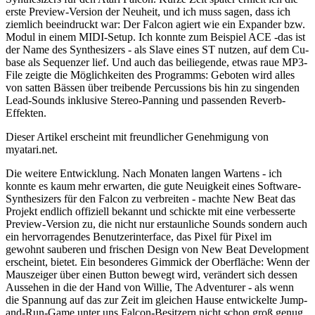
erste Preview-Version der Neuheit, und ich muss sagen, dass ich
ziemlich beeindruckt war: Der Falcon agiert wie ein Expander bzw.
Modul in einem MIDI-Setup. Ich konnte zum Beispiel ACE -das ist
der Name des Synthesizers - als Slave eines ST nutzen, auf dem Cu-
base als Sequenzer lief. Und auch das beiliegende, etwas raue MP3-
File zeigte die Möglichkeiten des Programms: Geboten wird alles
von satten Bässen über treibende Percussions bis hin zu singenden
Lead-Sounds inklusive Stereo-Panning und passenden Reverb-
Effekten.
Dieser Artikel erscheint mit freundlicher Genehmigung von
myatari.net.
Die weitere Entwicklung. Nach Monaten langen Wartens - ich
konnte es kaum mehr erwarten, die gute Neuigkeit eines Software-
Synthesizers für den Falcon zu verbreiten - machte New Beat das
Projekt endlich offiziell bekannt und schickte mit eine verbesserte
Preview-Version zu, die nicht nur erstaunliche Sounds sondern auch
ein hervorragendes Benutzerinterface, das Pixel für Pixel im
gewohnt sauberen und frischen Design von New Beat Development
erscheint, bietet. Ein besonderes Gimmick der Oberfläche: Wenn der
Mauszeiger über einen Button bewegt wird, verändert sich dessen
Aussehen in die der Hand von Willie, The Adventurer - als wenn
die Spannung auf das zur Zeit im gleichen Hause entwickelte Jump-
and-Run-Game unter uns Falcon-Besitzern nicht schon groß genug