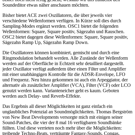
Soundeditor etwas näher anschauen möchten.
Bisher bietet ACE zwei Oszillatoren, die über jeweils vier
verschiedene Wellenformen verfügen. In Kürze soll dies durch
Sampling-Modes ergänzt werden. OSC1 bietet die folgenden
Wellenformen: Square, Square positiv, Sägezahn und Rauschen.
OSC2 bietet dagegen diese Wellenformen: Square, Square positiv,
Sägezahn Ramp Up, Sägezahn Ramp Down.
Die Oszillatoren können kombiniert, gemischt und durch eine
Ringmodulation behandelt werden. Alle Zustände der Wellenform
werden auf der Oberfläche in Echtzeit sehr detailliert dargestellt.
jeder Oszillator verfügt außerdem über einen Filter und Amplifier
mit einer unabhängigen Kontrolle für die ADSR-Envelope, LFO
und Frequenz. Neu hinzu gekommen ist auch ein Arpeggiator, der
alternativ als zusätzlicher Amplifier (VCA), Filter (VCF) oder LCO
genutzt werden kann. Varianteneicher geht es kaum. Geboten
werden auch Delay- und Reverb-Effekte.
Das Ergebnis all dieser Möglichkeiten ist ganz einfach ein
unglaubliches Potenzial an Soundmöglichkeiten. Thomas Bergström
von New Beat Developments versorgte mich mit einigen seiner
Sound-Patches, die vier der 8 mal 16 verfügbaren Soundbänke
füllten. Und diese verrieten noch mehr über die Möglichkeiten:
treibende Techno-Beats, verträumte Fantasy-Sounds, Congas,