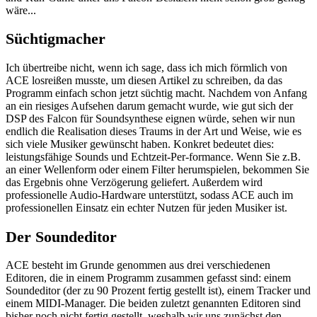
wäre...
Süchtigmacher
Ich übertreibe nicht, wenn ich sage, dass ich mich förmlich von
ACE losreißen musste, um diesen Artikel zu schreiben, da das
Programm einfach schon jetzt süchtig macht. Nachdem von Anfang
an ein riesiges Aufsehen darum gemacht wurde, wie gut sich der
DSP des Falcon für Soundsynthese eignen würde, sehen wir nun
endlich die Realisation dieses Traums in der Art und Weise, wie es
sich viele Musiker gewünscht haben. Konkret bedeutet dies:
leistungsfähige Sounds und Echtzeit-Per-formance. Wenn Sie z.B.
an einer Wellenform oder einem Filter herumspielen, bekommen Sie
das Ergebnis ohne Verzögerung geliefert. Außerdem wird
professionelle Audio-Hardware unterstützt, sodass ACE auch im
professionellen Einsatz ein echter Nutzen für jeden Musiker ist.
Der Soundeditor
ACE besteht im Grunde genommen aus drei verschiedenen
Editoren, die in einem Programm zusammen gefasst sind: einem
Soundeditor (der zu 90 Prozent fertig gestellt ist), einem Tracker und
einem MIDI-Manager. Die beiden zuletzt genannten Editoren sind
bisher noch nicht fertig gestellt, weshalb wir uns zunächst den