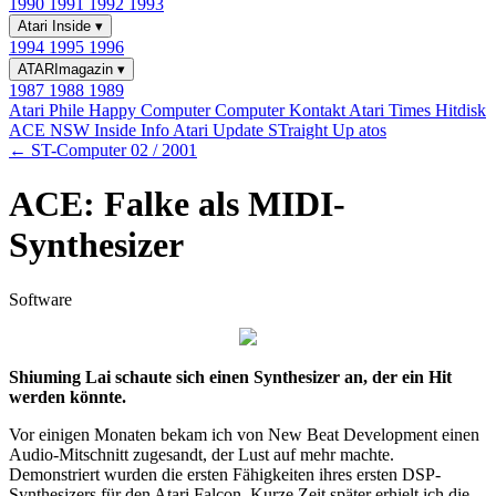
1990
1991
1992
1993
Atari Inside
▾
1994
1995
1996
ATARImagazin
▾
1987
1988
1989
Atari Phile
Happy Computer
Computer Kontakt
Atari Times
Hitdisk
ACE NSW Inside Info
Atari Update
STraight Up
atos
← ST-Computer 02 / 2001
ACE: Falke als MIDI-
Synthesizer
Software
Shiuming Lai schaute sich einen Synthesizer an, der ein Hit
werden könnte.
Vor einigen Monaten bekam ich von New Beat Development einen
Audio-Mitschnitt zugesandt, der Lust auf mehr machte.
Demonstriert wurden die ersten Fähigkeiten ihres ersten DSP-
Synthesizers für den Atari Falcon. Kurze Zeit später erhielt ich die