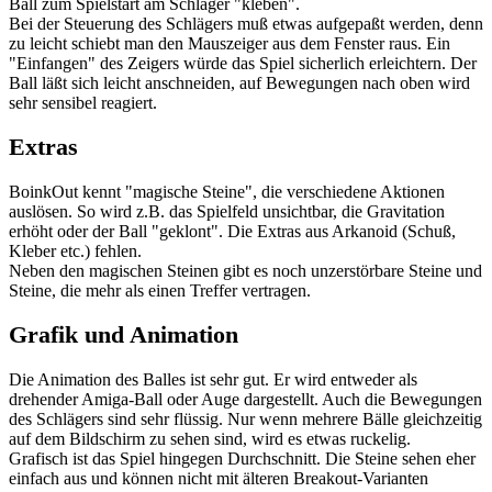
Ball zum Spielstart am Schläger "kleben".
Bei der Steuerung des Schlägers muß etwas aufgepaßt werden, denn
zu leicht schiebt man den Mauszeiger aus dem Fenster raus. Ein
"Einfangen" des Zeigers würde das Spiel sicherlich erleichtern. Der
Ball läßt sich leicht anschneiden, auf Bewegungen nach oben wird
sehr sensibel reagiert.
Extras
BoinkOut kennt "magische Steine", die verschiedene Aktionen
auslösen. So wird z.B. das Spielfeld unsichtbar, die Gravitation
erhöht oder der Ball "geklont". Die Extras aus Arkanoid (Schuß,
Kleber etc.) fehlen.
Neben den magischen Steinen gibt es noch unzerstörbare Steine und
Steine, die mehr als einen Treffer vertragen.
Grafik und Animation
Die Animation des Balles ist sehr gut. Er wird entweder als
drehender Amiga-Ball oder Auge dargestellt. Auch die Bewegungen
des Schlägers sind sehr flüssig. Nur wenn mehrere Bälle gleichzeitig
auf dem Bildschirm zu sehen sind, wird es etwas ruckelig.
Grafisch ist das Spiel hingegen Durchschnitt. Die Steine sehen eher
einfach aus und können nicht mit älteren Breakout-Varianten