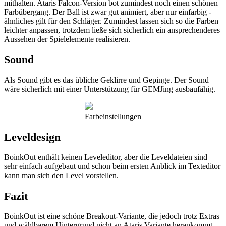
mithalten. Ataris Falcon-Version bot zumindest noch einen schönen
Farbübergang. Der Ball ist zwar gut animiert, aber nur einfarbig -
ähnliches gilt für den Schläger. Zumindest lassen sich so die Farben
leichter anpassen, trotzdem ließe sich sicherlich ein ansprechenderes
Aussehen der Spielelemente realisieren.
Sound
Als Sound gibt es das übliche Geklirre und Gepinge. Der Sound
wäre sicherlich mit einer Unterstützung für GEMJing ausbaufähig.
Farbeinstellungen
Leveldesign
BoinkOut enthält keinen Leveleditor, aber die Leveldateien sind
sehr einfach aufgebaut und schon beim ersten Anblick im Texteditor
kann man sich den Level vorstellen.
Fazit
BoinkOut ist eine schöne Breakout-Variante, die jedoch trotz Extras
und wählbarem Hintergrund nicht an Ataris Variante herankommt.