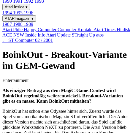
1990
1991
1992
1993
Atari Inside
▾
1994
1995
1996
ATARImagazin
▾
1987
1988
1989
Atari Phile
Happy Computer
Computer Kontakt
Atari Times
Hitdisk
ACE NSW Inside Info
Atari Update
STraight Up
atos
← ST-Computer 02 / 2001
BoinkOut - Breakout-Variante
im GEM-Gewand
Entertainment
Als einziger Beitrag aus dem MagiC-Game-Contest wird
BoinkOut regelmäßig weiterentwickelt. Breakout-Varianten
gibt es en masse. Kann BoinkOut mithalten?
BoinkOut hat schon eine Odyssee hinter sich. Zuerst wurde das
Spiel vom amerikanischen Magazin STart veröffentlicht. Der Autor
dieser Version machte sich anschließend daran, das Spiel auf die
glücklose Workstation NeXT zu portieren. Die Atari-Version blieb
eine ganze Zeit lang liegen, bis Dan Ackerman, ein Fan des