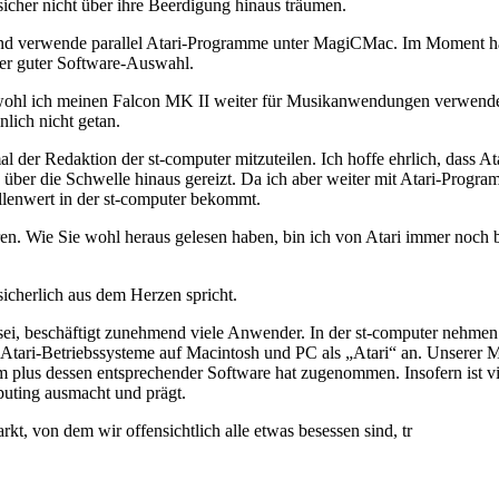
icher nicht über ihre Beerdigung hinaus träumen.
 und verwende parallel Atari-Programme unter MagiCMac. Im Moment ha
her guter Software-Auswahl.
n, obwohl ich meinen Falcon MK II weiter für Musikanwendungen verwen
nlich nicht getan.
l der Redaktion der st-computer mitzuteilen. Ich hoffe ehrlich, dass At
bis über die Schwelle hinaus gereizt. Da ich aber weiter mit Atari-Prog
llenwert in der st-computer bekommt.
ren. Wie Sie wohl heraus gelesen haben, bin ich von Atari immer noch b
sicherlich aus dem Herzen spricht.
sei, beschäftigt zunehmend viele Anwender. In der st-computer nehmen w
Atari-Betriebssysteme auf Macintosh und PC als „Atari“ an. Unserer M
m plus dessen entsprechender Software hat zugenommen. Insofern ist vie
puting ausmacht und prägt.
kt, von dem wir offensichtlich alle etwas besessen sind, tr