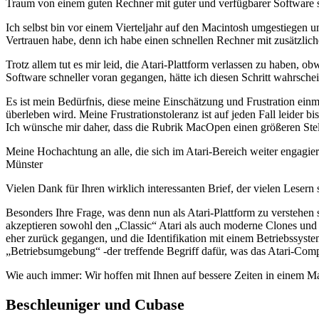
Traum von einem guten Rechner mit guter und verfügbarer Software s
Ich selbst bin vor einem Vierteljahr auf den Macintosh umgestiegen
Vertrauen habe, denn ich habe einen schnellen Rechner mit zusätzlic
Trotz allem tut es mir leid, die Atari-Plattform verlassen zu habe
Software schneller voran gegangen, hätte ich diesen Schritt wahrschei
Es ist mein Bedürfnis, diese meine Einschätzung und Frustration einma
überleben wird. Meine Frustrationstoleranz ist auf jeden Fall leider 
Ich wünsche mir daher, dass die Rubrik MacOpen einen größeren Ste
Meine Hochachtung an alle, die sich im Atari-Bereich weiter engagie
Münster
Vielen Dank für Ihren wirklich interessanten Brief, der vielen Lesern 
Besonders Ihre Frage, was denn nun als Atari-Plattform zu verstehen 
akzeptieren sowohl den „Classic“ Atari als auch moderne Clones und 
eher zurück gegangen, und die Identifikation mit einem Betriebssyste
„Betriebsumgebung“ -der treffende Begriff dafür, was das Atari-Com
Wie auch immer: Wir hoffen mit Ihnen auf bessere Zeiten in einem Mar
Beschleuniger und Cubase