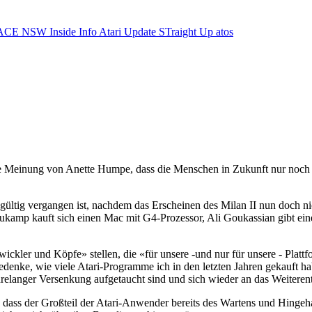
ACE NSW Inside Info
Atari Update
STraight Up
atos
die Meinung von Anette Humpe, dass die Menschen in Zukunft nur noch
ültig vergangen ist, nachdem das Erscheinen des Milan II nun doch nicht
amp kauft sich einen Mac mit G4-Prozessor, Ali Goukassian gibt eine
ckler und Köpfe» stellen, die «für unsere -und nur für unsere - Plat
edenke, wie viele Atari-Programme ich in den letzten Jahren gekauft ha
hrelanger Versenkung aufgetaucht sind und sich wieder an das Weiter
, dass der Großteil der Atari-Anwender bereits des Wartens und Hingeh