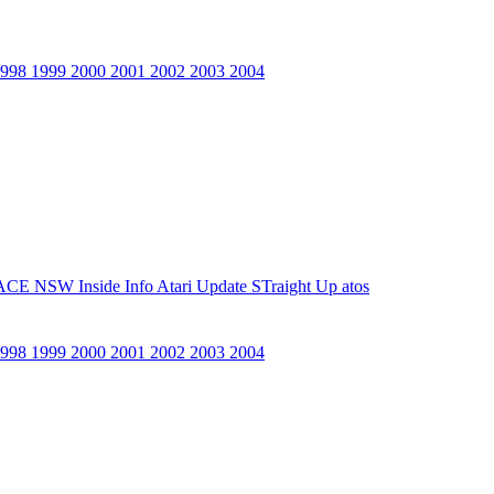
1998
1999
2000
2001
2002
2003
2004
ACE NSW Inside Info
Atari Update
STraight Up
atos
1998
1999
2000
2001
2002
2003
2004