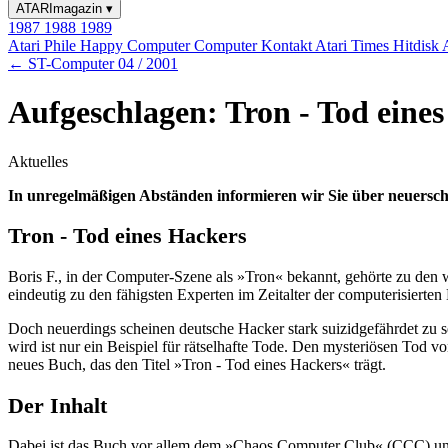
ATARImagazin
▾
1987
1988
1989
Atari Phile
Happy Computer
Computer Kontakt
Atari Times
Hitdisk
← ST-Computer 04 / 2001
Aufgeschlagen: Tron - Tod eine
Aktuelles
In unregelmäßigen Abständen informieren wir Sie über neuersch
Tron - Tod eines Hackers
Boris F., in der Computer-Szene als »Tron« bekannt, gehörte zu d
eindeutig zu den fähigsten Experten im Zeitalter der computerisierten
Doch neuerdings scheinen deutsche Hacker stark suizidgefährdet zu s
wird ist nur ein Beispiel für rätselhafte Tode. Den mysteriösen Tod 
neues Buch, das den Titel »Tron - Tod eines Hackers« trägt.
Der Inhalt
Dabei ist das Buch vor allem dem »Chaos Computer Club« (CCC) und 