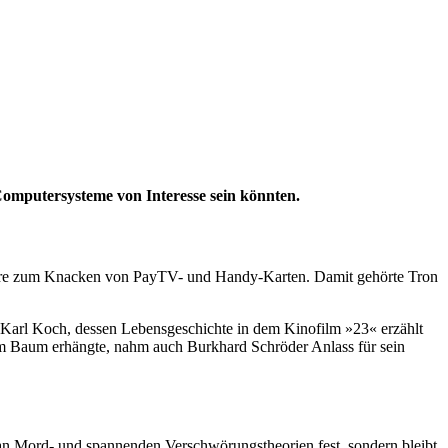
Computersysteme von Interesse sein könnten.
tware zum Knacken von PayTV- und Handy-Karten. Damit gehörte Tron
. Karl Koch, dessen Lebensgeschichte in dem Kinofilm »23« erzählt
inem Baum erhängte, nahm auch Burkhard Schröder Anlass für sein
n Mord- und spannenden Verschwörungstheorien fest, sondern bleibt