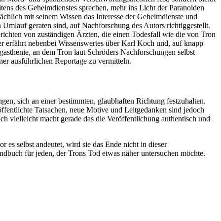
seitens des Geheimdienstes sprechen, mehr ins Licht der Paranoiden
tsächlich mit seinem Wissen das Interesse der Geheimdienste und
 Umlauf geraten sind, auf Nachforschung des Autors richtiggestellt.
erichten von zuständigen Ärzten, die einen Todesfall wie die von Tron
r erfährt nebenbei Wissenswertes über Karl Koch und, auf knapp
Legasthenie, an dem Tron laut Schröders Nachforschungen selbst
er ausführlichen Reportage zu vermitteln.
en, sich an einer bestimmten, glaubhaften Richtung festzuhalten.
röffentlichte Tatsachen, neue Motive und Leitgedanken sind jedoch
h vielleicht macht gerade das die Veröffentlichung authentisch und
es selbst andeutet, wird sie das Ende nicht in dieser
andbuch für jeden, der Trons Tod etwas näher untersuchen möchte.