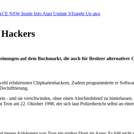
ACE NSW Inside Info
Atari Update
STraight Up
atos
s Hackers
einungen auf dem Buchmarkt, die auch für Besitzer alternativer 
en wohl erfahrensten Chipkartenhackern. Zudem programmierte er Sof
 Dechiffrierung.
ein - und sie verschwinden, ohne einen Abschiedsbrief zu hinterlassen
von Tron am 22. Oktober 1998, der sich laut Polizeibericht selbst an e
treuen Anhängern von Tron ein starker Dorn im Auge: Es hält nicht a