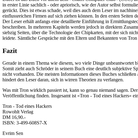
in erster Linie sachlich - oder apriorisch, wie der Autor selbst form
gerückt. Dies ist etwas schade, weil dies auch dem Leser im nachhine
einflussreichen Firmen auf sich ziehen können. In den ersten Seiten 
Der Leser erhält anfangs eine detaillierte Einführung in Ermittlungs
beschreiben. In mehreren Kapiteln werden jedoch in direktem Zusamm
siebzig Seiten, über die Technologie der Chipkarten, mit der sich ni
leidete. Sämtliche Gespräche mit den Eltern und Bekannten von Tron 
Fazit
Gerade in einem Thema wie diesem, wo viele Dinge unbeantwortet ble
Somit zieht auch Schröder in seinem Buch eine deutlich subjektive Sp
nicht vorhanden. Die meisten Informationen dieses Buches schließen 
hindert den Leser daran, sich in wirren Theorien zu verfangen.
Was mit Tron wirklich passiert ist, kann so genau niemand sagen. Der
Veröffentlichung finden. Insgesamt ist »Tron - Tod eines Hackers« e
Tron - Tod eines Hackers
Rowohlt Verlag
DM 16,90.-
ISBN: 3-499-608S7-X
Evrim Sen