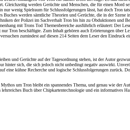
uliert. Gleichzeitig werden Gerüchte und Menschen, die für einen Mord 
in nur wenig Spielraum für Schlussfolgerungen lässt, hat doch Tron ta
des Buches werden sämtliche Theorien und Gerüchte, die in der Szene in
techniken der Polizei im Sachverhalt Tron bis hin zu Obduktionen und B
enhang mit Trons Tod Themenbereiche ausführlich erläutert: Der Lese
cht nur Tron beschäftigte. Zum Inhalt gehören auch Erörterungen über 
versuchen zumindest auf diesen 214 Seiten dem Leser den Eindruck ein
iben und Gerüchte auf der Tagesordnung stehen, ist der Autor gezwung
ur hinter sich, die sich jedoch nicht unbedingt negativ auswirkt. Unve
auf eine kühne Recherche und logische Schlussfolgerungen zurück. Doc
 Mythos um Tron bleibt ein spannendes Thema, und genau wie der Autor 
in lehrreiches Buch über Chipkartentechnologie und ein informatives H