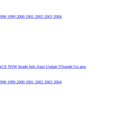
1998
1999
2000
2001
2002
2003
2004
ACE NSW Inside Info
Atari Update
STraight Up
atos
1998
1999
2000
2001
2002
2003
2004