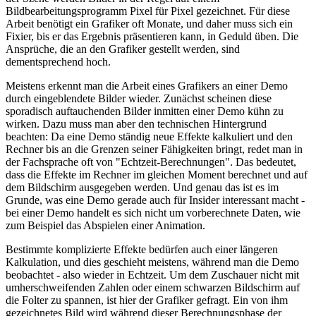
Bildbearbeitungsprogramm Pixel für Pixel gezeichnet. Für diese
Arbeit benötigt ein Grafiker oft Monate, und daher muss sich ein
Fixier, bis er das Ergebnis präsentieren kann, in Geduld üben. Die
Ansprüche, die an den Grafiker gestellt werden, sind
dementsprechend hoch.
Meistens erkennt man die Arbeit eines Grafikers an einer Demo
durch eingeblendete Bilder wieder. Zunächst scheinen diese
sporadisch auftauchenden Bilder inmitten einer Demo kühn zu
wirken. Dazu muss man aber den technischen Hintergrund
beachten: Da eine Demo ständig neue Effekte kalkuliert und den
Rechner bis an die Grenzen seiner Fähigkeiten bringt, redet man in
der Fachsprache oft von "Echtzeit-Berechnungen". Das bedeutet,
dass die Effekte im Rechner im gleichen Moment berechnet und auf
dem Bildschirm ausgegeben werden. Und genau das ist es im
Grunde, was eine Demo gerade auch für Insider interessant macht -
bei einer Demo handelt es sich nicht um vorberechnete Daten, wie
zum Beispiel das Abspielen einer Animation.
Bestimmte komplizierte Effekte bedürfen auch einer längeren
Kalkulation, und dies geschieht meistens, während man die Demo
beobachtet - also wieder in Echtzeit. Um dem Zuschauer nicht mit
umherschweifenden Zahlen oder einem schwarzen Bildschirm auf
die Folter zu spannen, ist hier der Grafiker gefragt. Ein von ihm
gezeichnetes Bild wird während dieser Berechnungsphase der