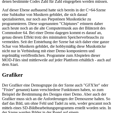
denen bestimmte Codes Zahl für Zahl eingegeben werden müssen.
Auf dieser Ebene aufbauend hatte sich bereits in der C=64-Szene
eine Subkultur von Musikern gebildet, die sich darauf
spezialisierten, nur noch aus Piepstönen Musikstücke zu
programmieren. Diese sogenannten "Chiptunes" erinnern daher
auch heute noch an die alte Computermusik aus der Blütezeit des
Commodore 64. Bei einer Demo dagegen kommt es darauf an,
genau diesen Effekt trotz des minimalem Speicherverbrauchs zu
vermeiden. Seit der Entstehung der Szene hat sich daher eine ganze
Schar von Musikern gebildet, die hobbymäßig diese Musikstücke
nicht nur in Verbindung mit einer Demo komponieren und
regelmäßig veröffentlichen. Programme zum Abspielen dieser
MOD-Files sind mittlerweile auf jeder Plattform erhältlich - auch auf
dem Atari.
Grafiker
Der Grafiker eine Demogruppe (in der Szene auch "GFX'ler" oder
"Fixier" genannt) kann verschiedene Funktionen haben, so zum
Beispiel die Bestimmung des Designs einer Demo. Aber auch der
Grafiker muss sich an die Anforderungen der Demoszene halten. So
darf das Bild, um ohne Fehl und Tadel zu sein, weder gescannt noch
mittels eines SD-Bildbearbeitungsprogramms erstellt worden sein. In
der Szene werden Bilder in der Regel auf einem