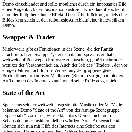
Demo eingeblendet und sollte möglichst durch ein imposantes Bild
einen Augenblick der Faszination auslösen. Kurz darauf erscheint
dann der fertig berechnete Effekt. Diese Überbrückung mittels eines
Bildes kennzeichnet den reibungslosen Ablauf einer kurzweiligen
Demo.
Swapper & Trader
Mittlerweile gibt es Funktionen in der Szene, die der Rarität
angehören. Der "Swapper", der sich darauf spezialisiert hatte
weltweit auf Postwegen Software zu tauschen, gehört mehr oder
weniger der Vergangenheit an. Auch der Job des "Traders", der vor
einigen Jahren noch für die Verbreitung der gruppeneigenen
Produktionen in kuriosen Mailboxen (Boards) sorgte, hat mit dem
Aufkommen des Internets zunehmend seine Rolle ausgespielt.
State of the Art
Spätestens seit der weltweit ausgestrahlte Musiksender MTV die
bekannte Demo "State of the Art" von der Amiga-Szenegruppe
"Spaceballs" vorführte, wurde klar, dass Demos nicht nur ein
Schauspiel unter Insidern bleiben würden. Auch Außenstehende
können sich nun mit Hilfe des Internets eine Scheibe aus den
legendären Demos abschneiden. Zahlreiche Server und