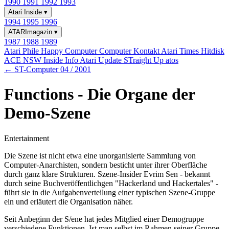
1990
1991
1992
1993
Atari Inside
▾
1994
1995
1996
ATARImagazin
▾
1987
1988
1989
Atari Phile
Happy Computer
Computer Kontakt
Atari Times
Hitdisk
ACE NSW Inside Info
Atari Update
STraight Up
atos
← ST-Computer 04 / 2001
Functions - Die Organe der
Demo-Szene
Entertainment
Die Szene ist nicht etwa eine unorganisierte Sammlung von
Computer-Anarchisten, sondern besticht unter ihrer Oberfläche
durch ganz klare Strukturen. Szene-Insider Evrim Sen - bekannt
durch seine Buchveröffentlichgen "Hackerland und Hackertales" -
führt sie in die Aufgabenverteilung einer typischen Szene-Gruppe
ein und erläutert die Organisation näher.
Seit Anbeginn der S/ene hat jedes Mitglied einer Demogruppe
verschiedene Funktionen. Ist man selbst im Rahmen seiner Gruppe