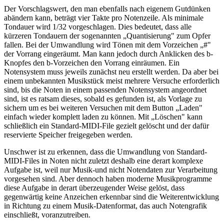
Der Vorschlagswert, den man ebenfalls nach eigenem Gutdünken
abändern kann, beträgt vier Takte pro Notenzeile. Als minimale
Tondauer wird 1/32 vorgeschlagen. Dies bedeutet, dass alle
kürzeren Tondauern der sogenannten „Quantisierung" zum Opfer
fallen. Bei der Umwandlung wird Tönen mit dem Vorzeichen „#"
der Vorrang eingeräumt. Man kann jedoch durch Anklicken des b-
Knopfes den b-Vorzeichen den Vorrang einräumen. Ein
Notensystem muss jeweils zunächst neu erstellt werden. Da aber bei
einem unbekannten Musikstück meist mehrere Versuche erforderlich
sind, bis die Noten in einem passenden Notensystem angeordnet
sind, ist es ratsam dieses, sobald es gefunden ist, als Vorlage zu
sichern um es bei weiteren Versuchen mit dem Button „Laden"
einfach wieder komplett laden zu können. Mit „Löschen" kann
schließlich ein Standard-MIDI-File gezielt gelöscht und der dafür
reservierte Speicher freigegeben werden.
Unschwer ist zu erkennen, dass die Umwandlung von Standard-
MIDI-Files in Noten nicht zuletzt deshalb eine derart komplexe
Aufgabe ist, weil nur Musik-und nicht Notendaten zur Verarbeitung
vorgesehen sind. Aber dennoch haben moderne Musikprogramme
diese Aufgabe in derart überzeugender Weise gelöst, dass
gegenwärtig keine Anzeichen erkennbar sind die Weiterentwicklung
in Richtung zu einem Musik-Datenformat, das auch Notengrafik
einschließt, voranzutreiben.