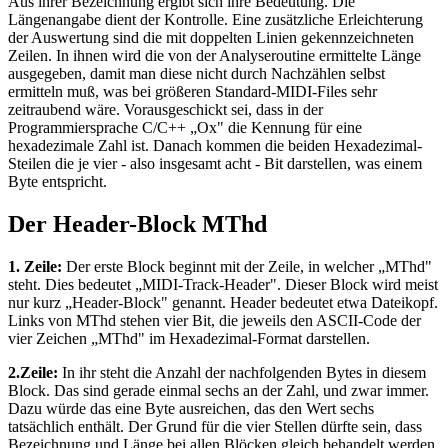
Aus ihrer Bezeichnung ergibt sich ihre Bedeutung. Die
Längenangabe dient der Kontrolle. Eine zusätzliche Erleichterung
der Auswertung sind die mit doppelten Linien gekennzeichneten
Zeilen. In ihnen wird die von der Analyseroutine ermittelte Länge
ausgegeben, damit man diese nicht durch Nachzählen selbst
ermitteln muß, was bei größeren Standard-MIDI-Files sehr
zeitraubend wäre. Vorausgeschickt sei, dass in der
Programmiersprache C/C++ „Ox" die Kennung für eine
hexadezimale Zahl ist. Danach kommen die beiden Hexadezimal-
Steilen die je vier - also insgesamt acht - Bit darstellen, was einem
Byte entspricht.
Der Header-Block MThd
1. Zeile:
Der erste Block beginnt mit der Zeile, in welcher „MThd"
steht. Dies bedeutet „MIDI-Track-Header". Dieser Block wird meist
nur kurz „Header-Block" genannt. Header bedeutet etwa Dateikopf.
Links von MThd stehen vier Bit, die jeweils den ASCII-Code der
vier Zeichen „MThd" im Hexadezimal-Format darstellen.
2.Zeile:
In ihr steht die Anzahl der nachfolgenden Bytes in diesem
Block. Das sind gerade einmal sechs an der Zahl, und zwar immer.
Dazu würde das eine Byte ausreichen, das den Wert sechs
tatsächlich enthält. Der Grund für die vier Stellen dürfte sein, dass
Bezeichnung und Länge bei allen Blöcken gleich behandelt werden