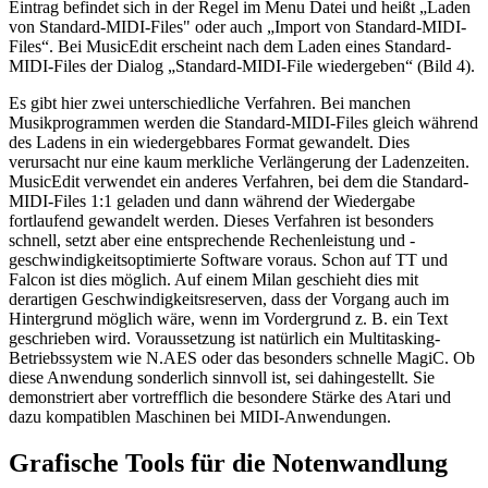
Eintrag befindet sich in der Regel im Menu Datei und heißt „Laden
von Standard-MIDI-Files" oder auch „Import von Standard-MIDI-
Files“. Bei MusicEdit erscheint nach dem Laden eines Standard-
MIDI-Files der Dialog „Standard-MIDI-File wiedergeben“ (Bild 4).
Es gibt hier zwei unterschiedliche Verfahren. Bei manchen
Musikprogrammen werden die Standard-MIDI-Files gleich während
des Ladens in ein wiedergebbares Format gewandelt. Dies
verursacht nur eine kaum merkliche Verlängerung der Ladenzeiten.
MusicEdit verwendet ein anderes Verfahren, bei dem die Standard-
MIDI-Files 1:1 geladen und dann während der Wiedergabe
fortlaufend gewandelt werden. Dieses Verfahren ist besonders
schnell, setzt aber eine entsprechende Rechenleistung und -
geschwindigkeitsoptimierte Software voraus. Schon auf TT und
Falcon ist dies möglich. Auf einem Milan geschieht dies mit
derartigen Geschwindigkeitsreserven, dass der Vorgang auch im
Hintergrund möglich wäre, wenn im Vordergrund z. B. ein Text
geschrieben wird. Voraussetzung ist natürlich ein Multitasking-
Betriebssystem wie N.AES oder das besonders schnelle MagiC. Ob
diese Anwendung sonderlich sinnvoll ist, sei dahingestellt. Sie
demonstriert aber vortrefflich die besondere Stärke des Atari und
dazu kompatiblen Maschinen bei MIDI-Anwendungen.
Grafische Tools für die Notenwandlung