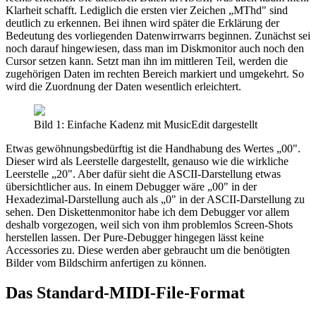
Klarheit schafft. Lediglich die ersten vier Zeichen „MThd" sind
deutlich zu erkennen. Bei ihnen wird später die Erklärung der
Bedeutung des vorliegenden Datenwirrwarrs beginnen. Zunächst sei
noch darauf hingewiesen, dass man im Diskmonitor auch noch den
Cursor setzen kann. Setzt man ihn im mittleren Teil, werden die
zugehörigen Daten im rechten Bereich markiert und umgekehrt. So
wird die Zuordnung der Daten wesentlich erleichtert.
Bild 1: Einfache Kadenz mit MusicEdit dargestellt
Etwas gewöhnungsbedürftig ist die Handhabung des Wertes „00".
Dieser wird als Leerstelle dargestellt, genauso wie die wirkliche
Leerstelle „20". Aber dafür sieht die ASCII-Darstellung etwas
übersichtlicher aus. In einem Debugger wäre „00" in der
Hexadezimal-Darstellung auch als „0" in der ASCII-Darstellung zu
sehen. Den Diskettenmonitor habe ich dem Debugger vor allem
deshalb vorgezogen, weil sich von ihm problemlos Screen-Shots
herstellen lassen. Der Pure-Debugger hingegen lässt keine
Accessories zu. Diese werden aber gebraucht um die benötigten
Bilder vom Bildschirm anfertigen zu können.
Das Standard-MIDI-File-Format