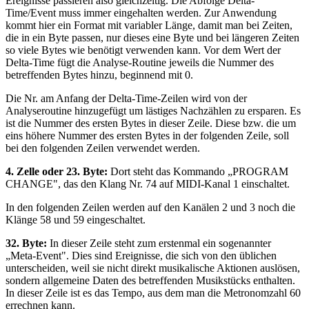
Ereignisse passieren also gleichzeitig. Die Abfolge Delta-
Time/Event muss immer eingehalten werden. Zur Anwendung
kommt hier ein Format mit variabler Länge, damit man bei Zeiten,
die in ein Byte passen, nur dieses eine Byte und bei längeren Zeiten
so viele Bytes wie benötigt verwenden kann. Vor dem Wert der
Delta-Time fügt die Analyse-Routine jeweils die Nummer des
betreffenden Bytes hinzu, beginnend mit 0.
Die Nr. am Anfang der Delta-Time-Zeilen wird von der
Analyseroutine hinzugefügt um lästiges Nachzählen zu ersparen. Es
ist die Nummer des ersten Bytes in dieser Zeile. Diese bzw. die um
eins höhere Nummer des ersten Bytes in der folgenden Zeile, soll
bei den folgenden Zeilen verwendet werden.
4. Zelle oder 23. Byte:
Dort steht das Kommando „PROGRAM
CHANGE", das den Klang Nr. 74 auf MIDI-Kanal 1 einschaltet.
In den folgenden Zeilen werden auf den Kanälen 2 und 3 noch die
Klänge 58 und 59 eingeschaltet.
32. Byte:
In dieser Zeile steht zum erstenmal ein sogenannter
„Meta-Event". Dies sind Ereignisse, die sich von den üblichen
unterscheiden, weil sie nicht direkt musikalische Aktionen auslösen,
sondern allgemeine Daten des betreffenden Musikstücks enthalten.
In dieser Zeile ist es das Tempo, aus dem man die Metronomzahl 60
errechnen kann.