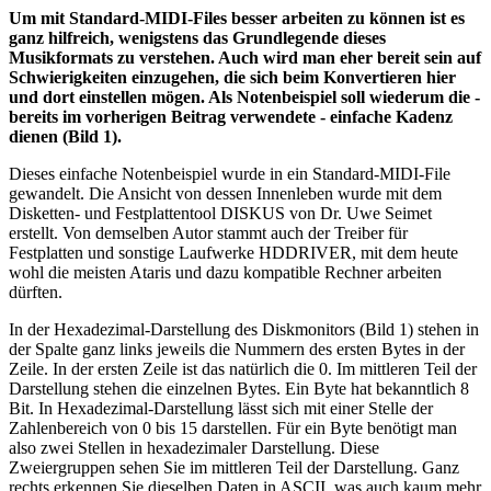
Um mit Standard-MIDI-Files besser arbeiten zu können ist es
ganz hilfreich, wenigstens das Grundlegende dieses
Musikformats zu verstehen. Auch wird man eher bereit sein auf
Schwierigkeiten einzugehen, die sich beim Konvertieren hier
und dort einstellen mögen. Als Notenbeispiel soll wiederum die -
bereits im vorherigen Beitrag verwendete - einfache Kadenz
dienen (Bild 1).
Dieses einfache Notenbeispiel wurde in ein Standard-MIDI-File
gewandelt. Die Ansicht von dessen Innenleben wurde mit dem
Disketten- und Festplattentool DISKUS von Dr. Uwe Seimet
erstellt. Von demselben Autor stammt auch der Treiber für
Festplatten und sonstige Laufwerke HDDRIVER, mit dem heute
wohl die meisten Ataris und dazu kompatible Rechner arbeiten
dürften.
In der Hexadezimal-Darstellung des Diskmonitors (Bild 1) stehen in
der Spalte ganz links jeweils die Nummern des ersten Bytes in der
Zeile. In der ersten Zeile ist das natürlich die 0. Im mittleren Teil der
Darstellung stehen die einzelnen Bytes. Ein Byte hat bekanntlich 8
Bit. In Hexadezimal-Darstellung lässt sich mit einer Stelle der
Zahlenbereich von 0 bis 15 darstellen. Für ein Byte benötigt man
also zwei Stellen in hexadezimaler Darstellung. Diese
Zweiergruppen sehen Sie im mittleren Teil der Darstellung. Ganz
rechts erkennen Sie dieselben Daten in ASCII, was auch kaum mehr