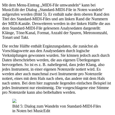
Mit dem Menu-Eintrag „MIDI-File umwandeln“ kann bei
MusicEdit der Dialog „Standard-MIDI-File in Noten wandeln“
aufgerufen werden (Bild 5). Er enthält nahe dem oberen Rand den
Titel des Standard-MIDI-Files und am linken Rand die Nummern
der MIDl-Kanäle. Desweiteren werden in der linken Hälfte die aus
dem Standard-MIDI-File gelesenen Analysedaten dargestellt:
Klänge, Töne/Kanal, Format, Anzahl der Spuren, Metronomzahl,
Tonart und Takt.
Die rechte Hälfte enthält Ergänzungsdaten, die zunächst als
Vorschlagswerte aus den Analysedaten durch logische
Verknüpfungen gewonnen wurden. Sie können jedoch auch durch
Daten überschrieben werden, die aus eigenen Überlegungen
hervorgehen. So ist es z. B. naheliegend, dass jeder Klang, also
jedes Instrument, in einer eigenen Notenzeile notiert wird. Es
werden aber auch manchmal zwei Instrumente pro Notenzeile
notiert, eines mit dem Hals nach oben, das andere mit dem Hals
nach unten. Bei dem hier zugrunde liegenden einfachen Beispiel ist
jedes Instrument nur einstimmig. Die vorgeschlagene eine Stimme
pro Notenzeile kann also beibehalten werden.
Bild 5: Dialog zum Wandeln von Standard-MIDI-Files
in Noten bei MusicEdit