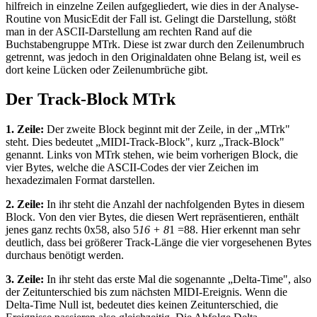
hilfreich in einzelne Zeilen aufgegliedert, wie dies in der Analyse-
Routine von MusicEdit der Fall ist. Gelingt die Darstellung, stößt
man in der ASCII-Darstellung am rechten Rand auf die
Buchstabengruppe MTrk. Diese ist zwar durch den Zeilenumbruch
getrennt, was jedoch in den Originaldaten ohne Belang ist, weil es
dort keine Lücken oder Zeilenumbrüche gibt.
Der Track-Block MTrk
1. Zeile:
Der zweite Block beginnt mit der Zeile, in der „MTrk"
steht. Dies bedeutet „MIDI-Track-Block", kurz „Track-Block"
genannt. Links von MTrk stehen, wie beim vorherigen Block, die
vier Bytes, welche die ASCII-Codes der vier Zeichen im
hexadezimalen Format darstellen.
2. Zeile:
In ihr steht die Anzahl der nachfolgenden Bytes in diesem
Block. Von den vier Bytes, die diesen Wert repräsentieren, enthält
jenes ganz rechts 0x58, also 5
16 + 8
1 =88. Hier erkennt man sehr
deutlich, dass bei größerer Track-Länge die vier vorgesehenen Bytes
durchaus benötigt werden.
3. Zeile:
In ihr steht das erste Mal die sogenannte „Delta-Time", also
der Zeitunterschied bis zum nächsten MIDI-Ereignis. Wenn die
Delta-Time Null ist, bedeutet dies keinen Zeitunterschied, die