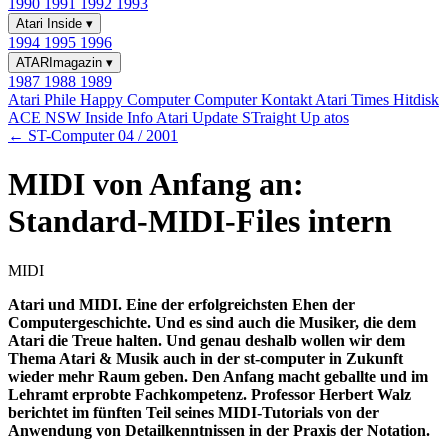
1990
1991
1992
1993
Atari Inside
▾
1994
1995
1996
ATARImagazin
▾
1987
1988
1989
Atari Phile
Happy Computer
Computer Kontakt
Atari Times
Hitdisk
ACE NSW Inside Info
Atari Update
STraight Up
atos
← ST-Computer 04 / 2001
MIDI von Anfang an:
Standard-MIDI-Files intern
MIDI
Atari und MIDI. Eine der erfolgreichsten Ehen der
Computergeschichte. Und es sind auch die Musiker, die dem
Atari die Treue halten. Und genau deshalb wollen wir dem
Thema Atari & Musik auch in der st-computer in Zukunft
wieder mehr Raum geben. Den Anfang macht geballte und im
Lehramt erprobte Fachkompetenz. Professor Herbert Walz
berichtet im fünften Teil seines MIDI-Tutorials von der
Anwendung von Detailkenntnissen in der Praxis der Notation.