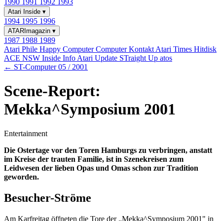
1990
1991
1992
1993
Atari Inside
▾
1994
1995
1996
ATARImagazin
▾
1987
1988
1989
Atari Phile
Happy Computer
Computer Kontakt
Atari Times
Hitdisk
ACE NSW Inside Info
Atari Update
STraight Up
atos
← ST-Computer 05 / 2001
Scene-Report:
Mekka^Symposium 2001
Entertainment
Die Ostertage vor den Toren Hamburgs zu verbringen, anstatt
im Kreise der trauten Familie, ist in Szenekreisen zum
Leidwesen der lieben Opas und Omas schon zur Tradition
geworden.
Besucher-Ströme
Am Karfreitag öffneten die Tore der „Mekka^Symposium 2001" in