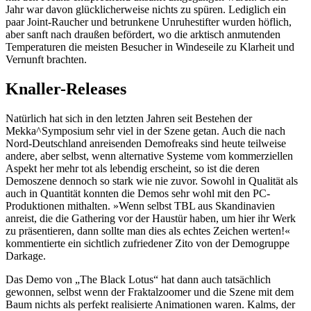
Jahr war davon glücklicherweise nichts zu spüren. Lediglich ein
paar Joint-Raucher und betrunkene Unruhestifter wurden höflich,
aber sanft nach draußen befördert, wo die arktisch anmutenden
Temperaturen die meisten Besucher in Windeseile zu Klarheit und
Vernunft brachten.
Knaller-Releases
Natürlich hat sich in den letzten Jahren seit Bestehen der
Mekka^Symposium sehr viel in der Szene getan. Auch die nach
Nord-Deutschland anreisenden Demofreaks sind heute teilweise
andere, aber selbst, wenn alternative Systeme vom kommerziellen
Aspekt her mehr tot als lebendig erscheint, so ist die deren
Demoszene dennoch so stark wie nie zuvor. Sowohl in Qualität als
auch in Quantität konnten die Demos sehr wohl mit den PC-
Produktionen mithalten. »Wenn selbst TBL aus Skandinavien
anreist, die die Gathering vor der Haustür haben, um hier ihr Werk
zu präsentieren, dann sollte man dies als echtes Zeichen werten!«
kommentierte ein sichtlich zufriedener Zito von der Demogruppe
Darkage.
Das Demo von „The Black Lotus“ hat dann auch tatsächlich
gewonnen, selbst wenn der Fraktalzoomer und die Szene mit dem
Baum nichts als perfekt realisierte Animationen waren. Kalms, der