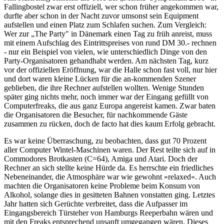
Fallingbostel zwar erst offiziell, wer schon früher angekommen war,
durfte aber schon in der Nacht zuvor umsonst sein Equipment
aufstellen und einen Platz zum Schlafen suchen. Zum Vergleich:
Wer zur „The Party" in Dänemark einen Tag zu früh anreist, muss
mit einem Aufschlag des Eintrittspreises von rund DM 30.- rechnen
- nur ein Beispiel von vielen, wie unterschiedlich Dinge von den
Party-Organisatoren gehandhabt werden. Am nächsten Tag, kurz
vor der offiziellen Eröffnung, war die Halle schon fast voll, nur hier
und dort waren kleine Lücken für die an-kommenden Szener
geblieben, die ihre Rechner aufstellen wollten. Wenige Stunden
später ging nichts mehr, noch immer war der Eingang gefüllt von
Computerfreaks, die aus ganz Europa angereist kamen. Zwar baten
die Organisatoren die Besucher, für nachkommende Gäste
zusammen zu rücken, doch de facto hat dies kaum Erfolg gebracht.
Es war keine Überraschung, zu beobachten, dass gut 70 Prozent
aller Computer Wintel-Maschinen waren. Der Rest teilte sich auf in
Commodores Brotkasten (C=64), Amiga und Atari. Doch der
Rechner an sich stellte keine Hürde da. Es herrschte ein friedliches
Nebeneinander, die Atmosphäre war wie gewohnt »relaxed«. Auch
machten die Organisatoren keine Probleme beim Konsum von
Alkohol, solange dies in gesitteten Bahnen vonstatten ging. Letztes
Jahr hatten sich Gerüchte verbreitet, dass die Aufpasser im
Eingangsbereich Türsteher von Hamburgs Reeperbahn wären und
mit den Freaks entsprechend unsanft umgegangen wären. Dieses