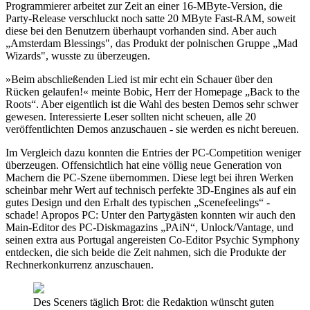
Programmierer arbeitet zur Zeit an einer 16-MByte-Version, die
Party-Release verschluckt noch satte 20 MByte Fast-RAM, soweit
diese bei den Benutzern überhaupt vorhanden sind. Aber auch
„Amsterdam Blessings", das Produkt der polnischen Gruppe „Mad
Wizards", wusste zu überzeugen.
»Beim abschließenden Lied ist mir echt ein Schauer über den
Rücken gelaufen!« meinte Bobic, Herr der Homepage „Back to the
Roots“. Aber eigentlich ist die Wahl des besten Demos sehr schwer
gewesen. Interessierte Leser sollten nicht scheuen, alle 20
veröffentlichten Demos anzuschauen - sie werden es nicht bereuen.
Im Vergleich dazu konnten die Entries der PC-Competition weniger
überzeugen. Offensichtlich hat eine völlig neue Generation von
Machern die PC-Szene übernommen. Diese legt bei ihren Werken
scheinbar mehr Wert auf technisch perfekte 3D-Engines als auf ein
gutes Design und den Erhalt des typischen „Scenefeelings“ -
schade! Apropos PC: Unter den Partygästen konnten wir auch den
Main-Editor des PC-Diskmagazins „PAiN“, Unlock/Vantage, und
seinen extra aus Portugal angereisten Co-Editor Psychic Symphony
entdecken, die sich beide die Zeit nahmen, sich die Produkte der
Rechnerkonkurrenz anzuschauen.
Des Sceners täglich Brot: die Redaktion wünscht guten