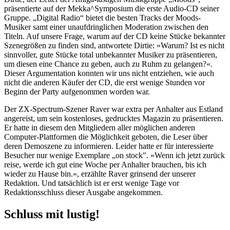
präsentierte auf der Mekka^Symposium die erste Audio-CD seiner
Gruppe. „Digital Radio“ bietet die besten Tracks der Moods-
Musiker samt einer unaufdringlichen Moderation zwischen den
Titeln. Auf unsere Frage, warum auf der CD keine Stücke bekannter
Szenegrößen zu finden sind, antwortete Dirtie: »Warum? Ist es nicht
sinnvoller, gute Stücke total unbekannter Musiker zu präsentieren,
um diesen eine Chance zu geben, auch zu Ruhm zu gelangen?«.
Dieser Argumentation konnten wir uns nicht entziehen, wie auch
nicht die anderen Käufer der CD, die erst wenige Stunden vor
Beginn der Party aufgenommen worden war.
Der ZX-Spectrum-Szener Raver war extra per Anhalter aus Estland
angereist, um sein kostenloses, gedrucktes Magazin zu präsentieren.
Er hatte in diesem den Mitgliedern aller möglichen anderen
Computer-Plattformen die Möglichkeit geboten, die Leser über
deren Demoszene zu informieren. Leider hatte er für interessierte
Besucher nur wenige Exemplare „on stock". »Wenn ich jetzt zurück
reise, werde ich gut eine Woche per Anhalter brauchen, bis ich
wieder zu Hause bin.«, erzählte Raver grinsend der unserer
Redaktion. Und tatsächlich ist er erst wenige Tage vor
Redaktionsschluss dieser Ausgabe angekommen.
Schluss mit lustig!