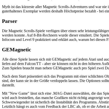
Myth ist das kürzeste aller Magnetic Scrolls-Adventures und war nie 
guterhaltenes Exemplar werden deshalb Höchstpreise bezahlt - bei ein
Parser
Die Magnetic Scrolls-Spiele verfügen über einen sehr leistungsfähige
werden konnte. Auf 8-Bit-Rechnern wurde dieser emuliert. Die Spiel
Infocom und Level 9 praktiziert und erklärt auch, warum bei diesen
GEMagnetic
Alle diese Spiele lassen sich mit GEMagnetic auf jedem Atari und au
liefen auf dem Falcon/TT - aber sie können nicht in den höheren Auf
Zum Spielen braucht man neben GEMagnetic auch pro Spiel zwei Date
Nach dem Start präsentiert sich das Programm mit einer schlichten Obe
sind, der kann sie in der Größe verdoppeln lassen. Die Optionen soll
darstellt.
Mit "New Game" lässt sich eine .MAG-Datei auswählen, die das Spiel en
wird auch feststellen, das manche Grafiken nicht richtig angezeigt we
Schwerwiegender ist sicherlich die Instabilität des Programms. Abs
Letztlich hängt es auch vom Feedback der LBC ab, ob er die Arbeit 