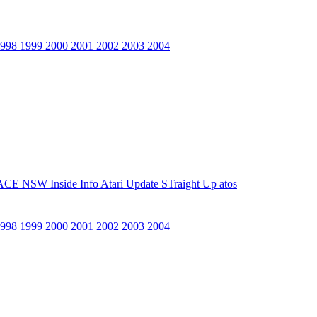
1998
1999
2000
2001
2002
2003
2004
ACE NSW Inside Info
Atari Update
STraight Up
atos
1998
1999
2000
2001
2002
2003
2004