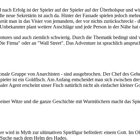
 nach Erfolg ist der Spieler auf der Spieler auf der Überholspur und 
d die neue Sekretärin ist auch da. Hinter der Fassade spielen jedoch meh
d gerät man in das Visier von jemandem, der vor nichts zurückschreckt
in Unbekannter plant weitere Anschläge und jede Person in der Nähe hat d
ventures und auch ziemlich schwierig. Durch die Thematik bedingt sind vi
ie Firma" oder an "Wall Street". Das Adventure ist sprachlich anspruchs
sionale Gruppe von Anarchisten - sind ausgebrochen. Der Chef des Gehe
ieler ist ein Goldfisch. Am Anfang entscheidet man sich zwischen drei 
er Agent erscheint unser Fisch natürlich nicht als einfacher kleiner Go
er kleiner Witze und die ganze Geschichte mit Wurmlöchern macht das Spi
, der wird in Myth zur ultimativen Spielfigur befördert: einem Gott. 
ie Suche nach dem Helm des Hades.