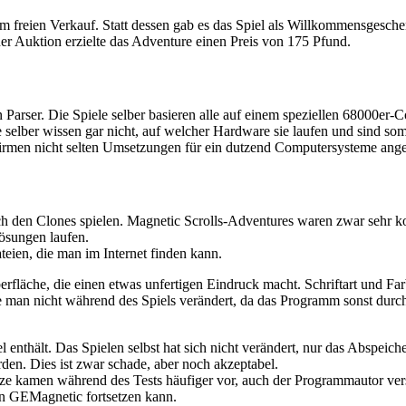
im freien Verkauf. Statt dessen gab es das Spiel als Willkommensgesch
er Auktion erzielte das Adventure einen Preis von 175 Pfund.
n Parser. Die Spiele selber basieren alle auf einem speziellen 68000e
e selber wissen gar nicht, auf welcher Hardware sie laufen und sind 
 Firmen nicht selten Umsetzungen für ein dutzend Computersysteme ang
ch den Clones spielen. Magnetic Scrolls-Adventures waren zwar sehr k
lösungen laufen.
ien, die man im Internet finden kann.
rfläche, die einen etwas unfertigen Eindruck macht. Schriftart und Far
te man nicht während des Spiels verändert, da das Programm sonst durc
thält. Das Spielen selbst hat sich nicht verändert, nur das Abspeicher
rden. Dies ist zwar schade, aber noch akzeptabel.
türze kamen während des Tests häufiger vor, auch der Programmautor v
an GEMagnetic fortsetzen kann.