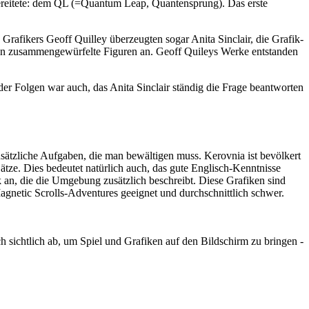
rbereitete: dem QL (=Quantum Leap, Quantensprung). Das erste
Grafikers Geoff Quilley überzeugten sogar Anita Sinclair, die Grafik-
chen zusammengewürfelte Figuren an. Geoff Quileys Werke entstanden
 der Folgen war auch, das Anita Sinclair ständig die Frage beantworten
usätzliche Aufgaben, die man bewältigen muss. Kerovnia ist bevölkert
tze. Dies bedeutet natürlich auch, das gute Englisch-Kenntnisse
 an, die die Umgebung zusätzlich beschreibt. Diese Grafiken sind
Magnetic Scrolls-Adventures geeignet und durchschnittlich schwer.
 sichtlich ab, um Spiel und Grafiken auf den Bildschirm zu bringen -