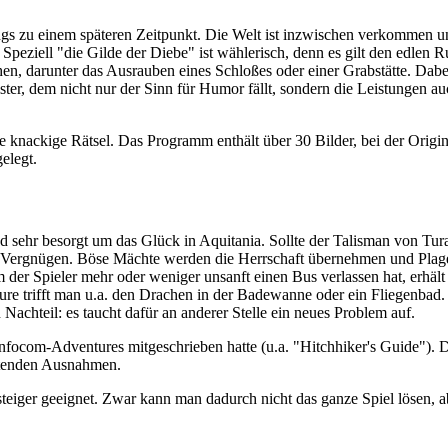
gs zu einem späteren Zeitpunkt. Die Welt ist inzwischen verkommen und
 Speziell "die Gilde der Diebe" ist wählerisch, denn es gilt den edlen 
, darunter das Ausrauben eines Schloßes oder einer Grabstätte. Dabei 
r, dem nicht nur der Sinn für Humor fällt, sondern die Leistungen auc
ge knackige Rätsel. Das Programm enthält über 30 Bilder, bei der Orig
elegt.
sind sehr besorgt um das Glück in Aquitania. Sollte der Talisman von T
es Vergnügen. Böse Mächte werden die Herrschaft übernehmen und Pla
er Spieler mehr oder weniger unsanft einen Bus verlassen hat, erhält
re trifft man u.a. den Drachen in der Badewanne oder ein Fliegenbad.
 Nachteil: es taucht dafür an anderer Stelle ein neues Problem auf.
focom-Adventures mitgeschrieben hatte (u.a. "Hitchhiker's Guide"). De
eutenden Ausnahmen.
nsteiger geeignet. Zwar kann man dadurch nicht das ganze Spiel lösen, 