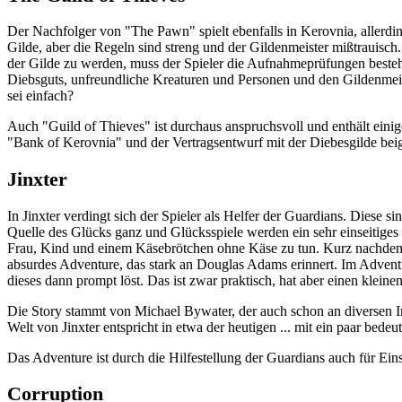
Der Nachfolger von "The Pawn" spielt ebenfalls in Kerovnia, allerdin
Gilde, aber die Regeln sind streng und der Gildenmeister mißtrauisch.
der Gilde zu werden, muss der Spieler die Aufnahmeprüfungen bestehen
Diebsguts, unfreundliche Kreaturen und Personen und den Gildenmeiste
sei einfach?
Auch "Guild of Thieves" ist durchaus anspruchsvoll und enthält eini
"Bank of Kerovnia" und der Vertragsentwurf mit der Diebesgilde beig
Jinxter
In Jinxter verdingt sich der Spieler als Helfer der Guardians. Diese 
Quelle des Glücks ganz und Glücksspiele werden ein sehr einseitig
Frau, Kind und einem Käsebrötchen ohne Käse zu tun. Kurz nachdem d
absurdes Adventure, das stark an Douglas Adams erinnert. Im Adventu
dieses dann prompt löst. Das ist zwar praktisch, hat aber einen kleinen
Die Story stammt von Michael Bywater, der auch schon an diversen In
Welt von Jinxter entspricht in etwa der heutigen ... mit ein paar bed
Das Adventure ist durch die Hilfestellung der Guardians auch für Ei
Corruption