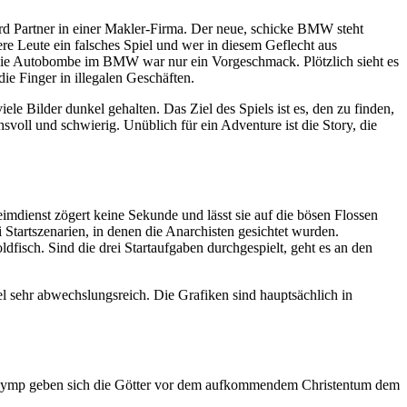
wird Partner in einer Makler-Firma. Der neue, schicke BMW steht
rere Leute ein falsches Spiel und wer in diesem Geflecht aus
 - die Autobombe im BMW war nur ein Vorgeschmack. Plötzlich sieht es
ie Finger in illegalen Geschäften.
ele Bilder dunkel gehalten. Das Ziel des Spiels ist es, den zu finden,
voll und schwierig. Unüblich für ein Adventure ist die Story, die
imdienst zögert keine Sekunde und lässt sie auf die bösen Flossen
Startszenarien, in denen die Anarchisten gesichtet wurden.
ldfisch. Sind die drei Startaufgaben durchgespielt, geht es an den
el sehr abwechslungsreich. Die Grafiken sind hauptsächlich in
Im Olymp geben sich die Götter vor dem aufkommendem Christentum dem