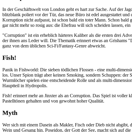
In der Geschäftswelt von London geht es hart zur Sache. Auf der Jagd
blitzblank poliert vor der Tür, das neue Büro ist edel ausgestattet un
Korruption nicht aufpasst, ist schon bald ein toter Mann. Schon bal
gar nicht mehr so rosig aus: die Ehefrau will sich scheiden lassen, e
"Corruption" ist ein erheblich härteres Kaliber als die ersten drei Ad
der ihnen ans Leder will. Die Thematik erinnert etwas an Grishams "D
ganz von dem üblichen Sci-Fi/Fantasy-Genre abweicht.
Fish!
Panik in Fishworld: Die sieben tödlichen Flossen - eine multi-dimen
los. Unser Spion trägt aber keinen Smoking, sondern Schuppen: der Sp
Wurmlöcher spielen eine entscheidende Rolle und als multi-dimensional
Hauptteil in Hydropolis.
Fish! erinnert mehr an Jinxter als an Corruption. Das Spiel ist voll
Pastelltönen gehalten und von gewohnt hoher Qualität.
Myth
Wer sich mit einem Dasein als Makler, Fisch oder Dieb nicht abgibt
Wein und Gesang hin. Poseidon, der Gott der See, macht sich auf d