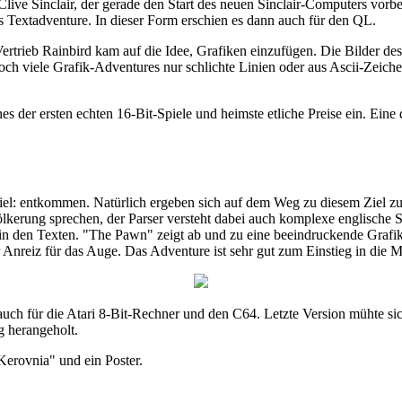
 Clive Sinclair, der gerade den Start des neuen Sinclair-Computers vo
 Textadventure. In dieser Form erschien es dann auch für den QL.
ertrieb Rainbird kam auf die Idee, Grafiken einzufügen. Die Bilder des 
och viele Grafik-Adventures nur schlichte Linien oder aus Ascii-Zei
s der ersten echten 16-Bit-Spiele und heimste etliche Preise ein. Eine
 Ziel: entkommen. Natürlich ergeben sich auf dem Weg zu diesem Ziel z
erung sprechen, der Parser versteht dabei auch komplexe englische Sä
in den Texten. "The Pawn" zeigt ab und zu eine beeindruckende Grafik
 Anreiz für das Auge. Das Adventure ist sehr gut zum Einstieg in die 
h für die Atari 8-Bit-Rechner und den C64. Letzte Version mühte sich
g herangeholt.
Kerovnia" und ein Poster.