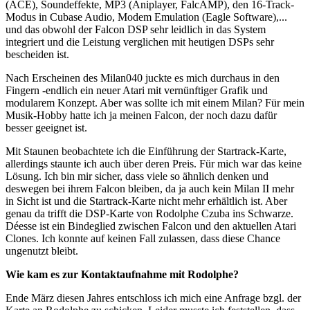
(ACE), Soundeffekte, MP3 (Aniplayer, FalcAMP), den 16-Track-
Modus in Cubase Audio, Modem Emulation (Eagle Software),...
und das obwohl der Falcon DSP sehr leidlich in das System
integriert und die Leistung verglichen mit heutigen DSPs sehr
bescheiden ist.
Nach Erscheinen des Milan040 juckte es mich durchaus in den
Fingern -endlich ein neuer Atari mit vernünftiger Grafik und
modularem Konzept. Aber was sollte ich mit einem Milan? Für mein
Musik-Hobby hatte ich ja meinen Falcon, der noch dazu dafür
besser geeignet ist.
Mit Staunen beobachtete ich die Einführung der Startrack-Karte,
allerdings staunte ich auch über deren Preis. Für mich war das keine
Lösung. Ich bin mir sicher, dass viele so ähnlich denken und
deswegen bei ihrem Falcon bleiben, da ja auch kein Milan II mehr
in Sicht ist und die Startrack-Karte nicht mehr erhältlich ist. Aber
genau da trifft die DSP-Karte von Rodolphe Czuba ins Schwarze.
Déesse ist ein Bindeglied zwischen Falcon und den aktuellen Atari
Clones. Ich konnte auf keinen Fall zulassen, dass diese Chance
ungenutzt bleibt.
Wie kam es zur Kontaktaufnahme mit Rodolphe?
Ende März diesen Jahres entschloss ich mich eine Anfrage bzgl. der